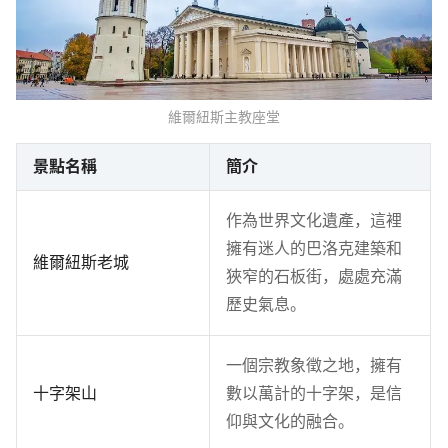
維爾紐斯主教座堂
景點名稱
簡介
作為世界文化遺產，這裡
擁有迷人的巴洛克建築和
維爾紐斯老城
狹窄的石板街，處處充滿
歷史氣息。
一個宗教象徵之地，擁有
十字架山
數以萬計的十字架，是信
仰與文化的融合。