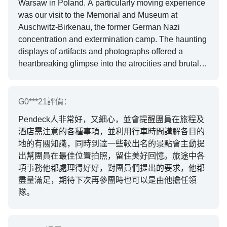
Warsaw in Poland. A particularly moving experience
was our visit to the Memorial and Museum at
Auschwitz-Birkenau, the former German Nazi
concentration and extermination camp. The haunting
displays of artifacts and photographs offered a
heartbreaking glimpse into the atrocities and brutality
of the Nazi regime during World War II. In Warsaw,
we enjoyed a guided tour of the Old Town and visited
the Church of the Holy Cross, where the embalmed
G0***21
評價：
heart of composer Frédéric Chopin rests within the
Pendeck人非常好，又細心，並會提醒團員在旅程及
church’s interior. We also strolled through centuries-
酒店需注意的各種事項，並利用行車時間講解各目的
old Gothic architecture, including churches, castles,
地的有關知識，同時到達一些較出名的景點會主動提
palaces, and historic buildings in Kaunas, Vilnius,
出幫團員在最佳位置拍照，留住美好回憶。旅途中各
Riga, and Tallin. Simpson,had extensive knowledge
項事務他都處理得好好，對團員們提出的要求，他都
of each spot and was always ready to assist us
盡量滿足，期待下次再參團時也可以是由他擔任領
whenever needed. A very enjoyable trip.
隊。