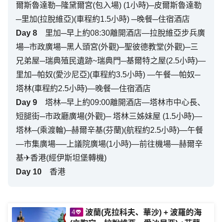
爾斯魯達勒─隆黛爾宮(包入場) (1小時)─皮爾斯魯達勒
─里加(拉脫維亞)(車程約1.5小時) ─晚餐─住宿酒店
Day
8
里加─早上約08:30離開酒店—拉脫維亞步兵廣
場─市政廣場─黑人頭宮(外觀)─聖彼德教堂(外觀)─三
兄弟屋─瑞典殖民遺跡~瑞典門─基爾特之屋(2.5小時)—
里加─帕奴(愛沙尼亞)(車程約3.5小時) —午餐—帕奴─
塔林(車程約2.5小時)—晚餐—住宿酒店
Day
9
塔林─早上約09:00離開酒店—塔林市中心長、
短腿街─市政廳廣場(外觀)─ 塔林三姊妹屋 (1.5小時)—
塔林─(乘渡輪)─赫爾辛基(芬蘭)(航程約2.5小時)—午餐
—市集廣場──上議院廣場(1小時)—前往機場—赫爾辛
基✈香港(經伊斯坦堡轉機)
Day
10
香港
波蘭(克拉科夫、華沙) + 波羅的海