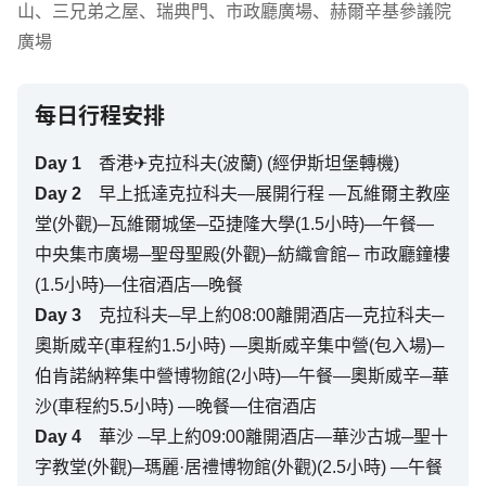
山
、
三兄弟之屋
、
瑞典門
、
市政廳廣場
、
赫爾辛基參議院
廣場
每日行程安排
Day
1
香港✈克拉科夫(波蘭) (經伊斯坦堡轉機)
Day
2
早上抵達克拉科夫—展開行程 —瓦維爾主教座
堂(外觀)─瓦維爾城堡─亞捷隆大學(1.5小時)—午餐—
中央集市廣場─聖母聖殿(外觀)─紡織會館─ 市政廳鐘樓
(1.5小時)—住宿酒店—晚餐
Day
3
克拉科夫─早上約08:00離開酒店—克拉科夫─
奧斯威辛(車程約1.5小時) —奧斯威辛集中營(包入場)─
伯肯諾納粹集中營博物館(2小時)—午餐—奧斯威辛─華
沙(車程約5.5小時) —晚餐—住宿酒店
Day
4
華沙 ─早上約09:00離開酒店—華沙古城─聖十
字教堂(外觀)─瑪麗·居禮博物館(外觀)(2.5小時) —午餐