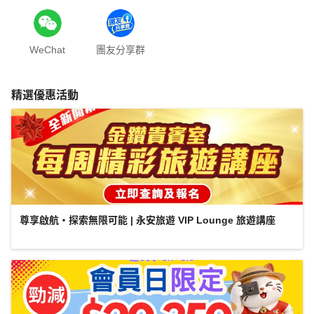
WeChat
團友分享群
精選優惠活動
尊享啟航・探索無限可能 | 永安旅遊 VIP Lounge 旅遊講座