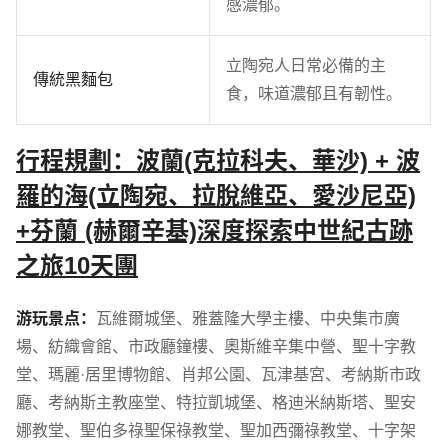
感濃郁。
立陶宛人日常必備的主
傳統黑麵包
食，味道濃郁且有韌性。
行程規劃：波蘭(克拉科夫、華沙) + 波
羅的海(立陶宛、拉脫維亞、愛沙尼亞)
+芬蘭 (赫爾辛基)深度探索中世紀古跡
之旅10天團
游玩景点：
瓦維爾城堡
、
雅蓋隆大學主樓
、
中央集市廣
場
、
紡織會館
、
市政廳鐘樓
、
奧斯維辛集中營
、
聖十字教
堂
、
瑪麗·居里博物館
、
肖邦公園
、
瓦津基宮
、
考納斯市政
廳
、
考納斯主教座堂
、
特拉凱城堡
、
格迪米納斯塔
、
聖安
娜教堂
、
聖伯多祿聖保祿教堂
、
聖加西彌祿教堂
、
十字架