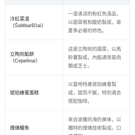
一道清涼的粉紅色湯品，
冷紅菜湯
以甜菜根和酸奶製成，是
（Šaltibarščiai）
夏季必嘗的特色。
這是立陶宛的國菜，以馬
立陶宛餡餅
鈴薯製成，內餡通常是肉
（Cepelinai）
類或芝士。
以當地特產琥珀蜂蜜製
琥珀蜂蜜蛋糕
成，甜而不膩，特別適合
搭配咖啡。
來自波羅的海的美味，以
煙燻鰻魚
獨特的煙燻技術製成，口