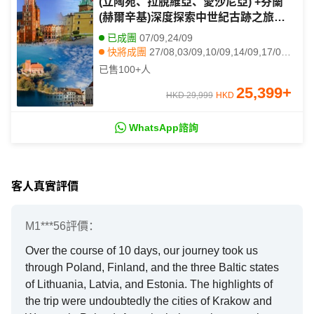
(立陶宛、拉脫維亞、愛沙尼亞) +芬蘭
(赫爾辛基)深度探索中世紀古跡之旅10
天團
已成團
07/09,24/09
快將成團
27/08,03/09,10/09,14/09,17/09,21/09,22/09,28/09,08/10,15/10,22/10,29/10,05/11,12/11,17/11,19/11,26/11,07/01,14/01,21/01
其他日期
03/11,01/12,03/12,08/12,10/12,11/01,18/01
已售
100+
人
25,399
+
HKD 29,999
HKD
WhatsApp諮詢
客人真實評價
M1***56
評價：
Over the course of 10 days, our journey took us
through Poland, Finland, and the three Baltic states
of Lithuania, Latvia, and Estonia. The highlights of
the trip were undoubtedly the cities of Krakow and