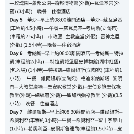
—玫瑰園─蕭邦公園─蕭邦博物館(外觀)─瓦津基宮(外
觀) (3小時)—晚餐—住宿酒店
Day
5
華沙─早上約08:00離開酒店—華沙─蘇瓦烏基
(車程約4.5小時) —午餐—蘇瓦烏基─考納斯(立陶宛)
(車程約2.5小時)—市政廳─主教座堂(外觀)─雷神之屋
(外觀) (1.5小時)—晚餐—住宿酒店
Day
6
考納斯─早上約08:00離開酒店—考納斯─ 特拉
凱(車程約2小時) —特拉凱城堡歷史博物館(湖中紅堡)
(包入場) (1小時)—特拉凱─維爾紐斯(立陶宛) (車程約1
小時) —午餐—維爾紐斯(立陶宛)─格迪米納斯塔─黎明
門─ 大教堂廣場—聖安妮教堂(外觀)─聖伯多祿聖保祿
教堂(外觀)─總統府(外觀)—聖加西彌祿教堂 (外觀)(3.5
小時)—晚餐—住宿酒店
Day
7
維爾紐斯─早上約08:30離開酒店—維爾紐斯─
希奧利亞(車程約3小時)─午餐 ─希奧利亞─聖十字架山
(1小時)─希奧利亞─皮爾斯魯達勒(車程約1.5小時) ─皮