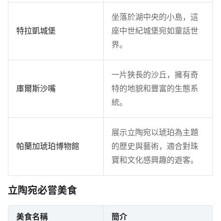
坐落於湖中央的小島，這
特拉凱城堡
座中世紀城堡宛如童話世
界。
一片狹長的沙丘，擁有奇
庫爾斯沙嘴
特的地貌和豐富的生態系
統。
展示立陶宛以琥珀為主題
帕蘭加琥珀博物館
的歷史與藝術，適合對珠
寶和文化感興趣的遊客。
立陶宛必嘗美食
美食名稱
簡介