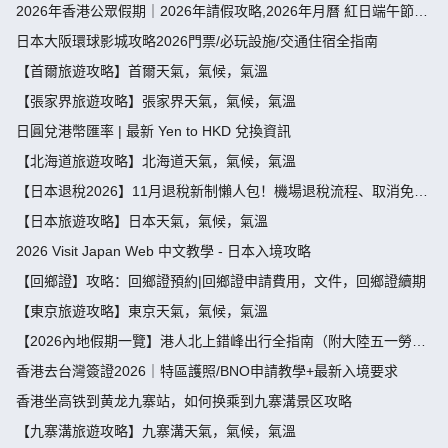
2026年香港公眾假期｜2026年請假攻略,2026年月曆 紅日端午節請
假攻略請4放9-public holiday 2026
日本大阪環球影城攻略2026門票/必玩設施/交通住宿全指南
【首爾旅遊攻略】首爾天氣，氣候，氣溫
【張家界旅遊攻略】張家界天氣，氣候，氣溫
日圓兌港幣匯率 | 最新 Yen to HKD 兌換資訊
【北海道旅遊攻略】北海道天氣，氣候，氣溫
【日本退稅2026】11月退稅新制懶人包！機場退稅流程、取消免稅
袋及限額全攻略 - 永安旅遊
【日本旅遊攻略】日本天氣，氣候，氣溫
2026 Visit Japan Web 中文教學 - 日本入境攻略
【回鄉證】攻略：回鄉證預約|回鄉證申請費用，文件，回鄉證續期
【東京旅遊攻略】東京天氣，氣候，氣溫
【2026內地假期一覽】港人北上錯峰出行全指南（附大陸五一勞動
節，端午節假期攻略）
香港去台灣簽證2026｜特區護照/BNO申請教學+最新入境要求
香港坐高铁到黄龙九寨站，如何换乘到九寨溝景区攻略
【九寨溝旅遊攻略】九寨溝天氣，氣候，氣溫