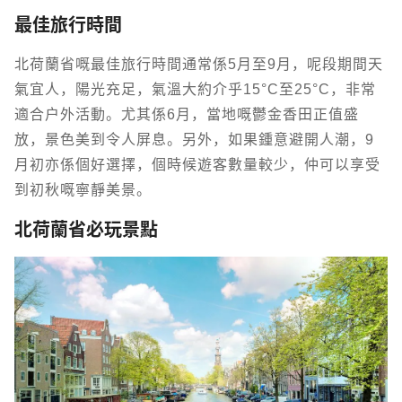
最佳旅行時間
北荷蘭省嘅最佳旅行時間通常係5月至9月，呢段期間天
氣宜人，陽光充足，氣溫大約介乎15°C至25°C，非常
適合戶外活動。尤其係6月，當地嘅鬱金香田正值盛
放，景色美到令人屏息。另外，如果鍾意避開人潮，9
月初亦係個好選擇，個時候遊客數量較少，仲可以享受
到初秋嘅寧靜美景。
北荷蘭省必玩景點