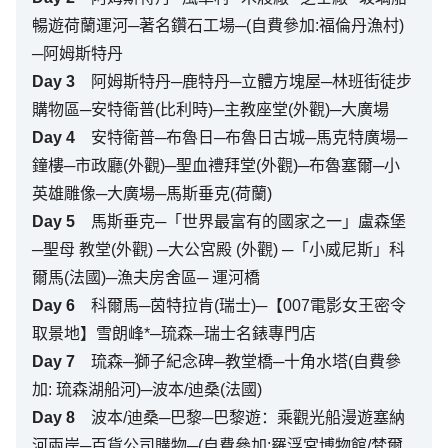
暢遊荷蘭運河─著名鑽石工場─(自費參加:福倫丹漁村)
─阿姆斯特丹
Day
3
阿姆斯特丹─鹿特丹─立體方塊屋─林班街徒步
購物區─安特衛普(比利時)─主教座堂(外觀)─大廣場
Day
4
安特衛普─布魯日─布魯日古城─馬克特廣場─
鐘樓─市政廳(外觀)─聖血禮拜堂(外觀)─布魯塞爾─小
英雄雕像─大廣場─馬斯垂克(荷蘭)
Day
5
馬斯垂克─「世界最富有的國家之一」盧森堡
─聖母 教堂(外觀) ─大公宮殿 (外觀) ─「小威尼斯」科
爾馬(法國)─漁夫房舍區─ 運河橋
Day
6
科爾馬─茵特拉肯(瑞士)─【007電影女王密令
取景地】雪朗峰*─琉森─瑞士名錶專門店
Day
7
琉森─獅子紀念碑─教堂橋─十角水塔(自費參
加: 琉森湖船河)─波本/迪桑(法國)
Day
8
波本/迪桑─巴黎─巴黎遊：乘觀光船漫遊塞納
河兩岸─百貨公司購物─(自費參加:羅浮宮博物館/梵爾