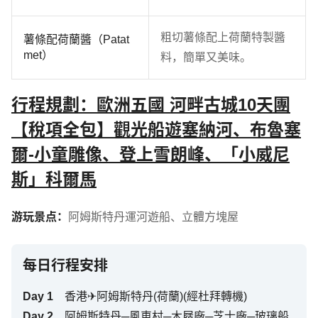
粗切薯條配上荷蘭特製醬
薯條配荷蘭醬（Patat
met）
料，簡單又美味。
行程規劃：歐洲五國 河畔古城10天團
【稅項全包】觀光船遊塞納河、布魯塞
爾-小童雕像、登上雪朗峰、「小威尼
斯」科爾馬
游玩景点：
阿姆斯特丹運河遊船
、
立體方塊屋
每日行程安排
Day
1
香港✈阿姆斯特丹(荷蘭)(經杜拜轉機)
Day
2
阿姆斯特丹─風車村─木屐廠─芝士廠─玻璃船