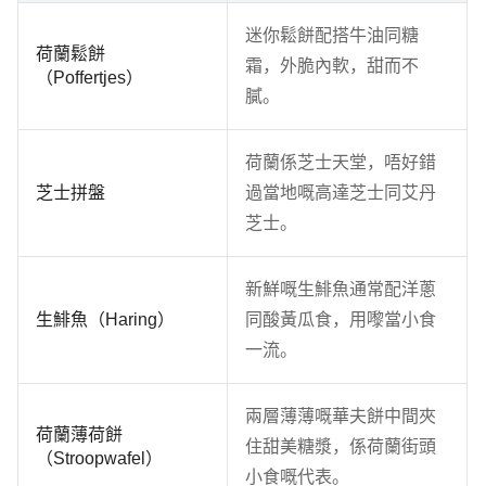
迷你鬆餅配搭牛油同糖
荷蘭鬆餅
霜，外脆內軟，甜而不
（Poffertjes）
膩。
荷蘭係芝士天堂，唔好錯
芝士拼盤
過當地嘅高達芝士同艾丹
芝士。
新鮮嘅生鯡魚通常配洋蔥
生鯡魚（Haring）
同酸黃瓜食，用嚟當小食
一流。
兩層薄薄嘅華夫餅中間夾
荷蘭薄荷餅
住甜美糖漿，係荷蘭街頭
（Stroopwafel）
小食嘅代表。