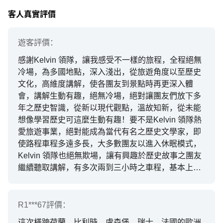
客人真實評價
遊客
評價：
感謝Kelvin 領隊，讓我感受不一樣的旅程，全程絕無
冷場，為多國地點，深入淺出，從旅遊角度以至歷史
文化，高維度講解，使各團友到景點時再更深入體
會，講解生動有趣，絕無冷場，絕對讓團友們放下多
年之歷史智識，從新以現代觀點，溫故知新，從未能
想像學習歷史可這麼生動有趣！要不是Kelvin 領隊熱
愛旅遊事業，絕對能成為當代有名之歷史文學家，即
使路程車程多遠多長，大多數團友以進入休眠模式，
Kelvin 領隊也絕無欺場，讓有興趣於歷史故事之團友
繼續聽取講解，有多次兩到三小時之車程，基本上除
了跟司機溝通，全程精彩之講解絕無冷場，專業態
度，冠絕同業，如將來有幸再能跟上Kelvin 領隊之旅
行團，此生無撼了！女兒雖對歷史不太感興趣也能學
R1***67
評價：
上很多智識，上至天文下至地理，對歐洲各國充滿好
這次橫跨荷蘭、比利時、盧森堡、瑞士、法國的歐洲