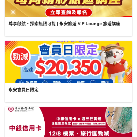
尊享啟航・探索無限可能 | 永安旅遊 VIP Lounge 旅遊講座
永安會員日限定