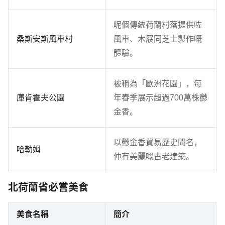
呢個傳統荷蘭村落提供咗
桑斯安斯風車村
風車、木屐同芝士製作嘅
體驗。
被稱為「歐洲花園」，每
庫肯霍夫公園
年春季展示超過700萬株鬱
金香。
以鬱金香貿易歷史聞名，
哈勒姆
仲有美麗嘅古老建築。
北荷蘭省必嘗美食
美食名稱
簡介