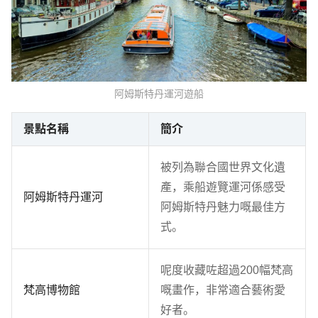
阿姆斯特丹運河遊船
景點名稱
簡介
被列為聯合國世界文化遺
產，乘船遊覽運河係感受
阿姆斯特丹運河
阿姆斯特丹魅力嘅最佳方
式。
呢度收藏咗超過200幅梵高
梵高博物館
嘅畫作，非常適合藝術愛
好者。