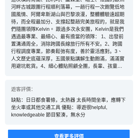
奇，開闊視野，再次感謝永安與Kelvin 領隊帶給我們
河畔古城跟團行程順利落幕，一趟行程一次飽覽低地
一家充滿美麗回憶之奇幻旅程，能以專業攝影師之角
國風情、阿爾卑斯湖山與巴黎浪漫，整體體驗遠超期
度替家人們拍下讓我們未來能回憶起旅遊時之快樂時
待，而全程最加分、支撐起整趟完美旅程的，就是我
光之照片，未來也會繼續追趕永安之旅行團，使家人
們隨團領隊Kelvin。 跟過多次永安團，Kelvin是我們
們忙掉忙碌工作，放鬆心情，全程投入旅遊之夢幻世
遇過最專業、最細心、最有擔當的領隊： 1、出發前
界，因為專業的領隊能使團友們只雖帶上輕鬆心情，
置溝通周全，消除跨國長線旅行所有不安。2、跨國
放下沉重的腦袋，全程放鬆，響受旅程！
行程調度專業，節奏鬆弛有度，善於靈活應對。3、
人文歷史底蘊深厚，五國景點講解生動飽滿，滿滿實
用避坑乾貨。4、細心體貼照顧全團，長輩、孩童、
體弱團友皆被妥善顧及。5、跨國應變能力強，處理
突發問題穩妥高效。 總結：一趟難忘的西歐五國之
旅，全靠領隊Kelvin撐起完美體驗。 一趟跨國長途跟
遊客
評價：
團遊，領隊的專業度與責任感直接決定整趟旅程好
缺點：日日都食薯條，太熱器 太長時間坐車，應轉下
壞。Kelvin同時兼具豐富知識、細緻體貼、強大調度
坐火車或其他交通工具 優點：導遊很helpful,
能力與遇事擔當，把五國輾轉的跨國繁雜對接、行程
knowledgeable 節目緊湊，無水分
調配全部扛下，讓我們省去大量溝通、規劃、應對突
發狀況的心力，只管放鬆欣賞低地國美景、阿爾卑斯
雪景與巴黎浪漫風光。 這趟荷比盧瑞法五國遊沒有任
查看更多評價