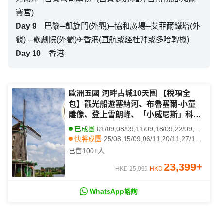
賽宮)
Day
9
巴黎─凱旋門(外觀)─協和廣場─艾菲爾鐵塔(外
觀) ─歌劇院(外觀)✈香港(直航或經杜拜或多哈轉機)
Day
10
香港
歐洲五國 河畔古城10天團 【稅項全
包】觀光船遊塞納河、布魯塞爾-小童
雕像、登上雪朗峰、「小威尼斯」科爾
馬
已成團
01/09,08/09,11/09,18/09,22/09,25/09,13/10,30/10,24/12
快將成團
25/08,15/09,06/11,20/11,27/11,04/12,08/01,22/01,29/01,24/02,05/03,12/03
其他日期
15/01
已售
100+
人
23,399
+
HKD 25,999
HKD
WhatsApp諮詢