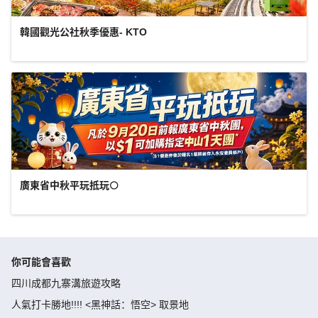
韓國觀光公社秋季優惠- KTO
廣東省中秋平玩抵玩🌕
你可能會喜歡
四川成都九寨溝旅遊攻略
人氣打卡勝地!!!! <黑神話：悟空> 取景地