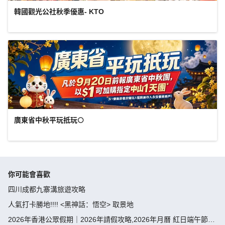
韓國觀光公社秋季優惠- KTO
廣東省中秋平玩抵玩🌕
你可能會喜歡
四川成都九寨溝旅遊攻略
人氣打卡勝地!!!! <黑神話：悟空> 取景地
2026年香港公眾假期｜2026年請假攻略,2026年月曆 紅日端午節請