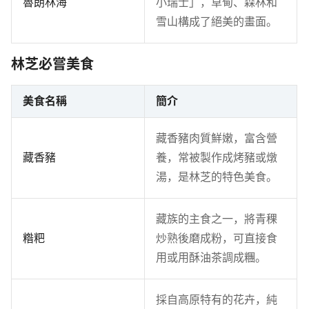
魯朗林海
小瑞士」，草甸、森林和
雪山構成了絕美的畫面。
林芝必嘗美食
美食名稱
簡介
藏香豬肉質鮮嫩，富含營
藏香豬
養，常被製作成烤豬或燉
湯，是林芝的特色美食。
藏族的主食之一，將青稞
糌粑
炒熟後磨成粉，可直接食
用或用酥油茶調成糰。
採自高原特有的花卉，純