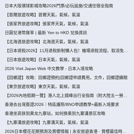
假攻略請4放9-public holiday 2026
日本大阪環球影城攻略2026門票/必玩設施/交通住宿全指南
【首爾旅遊攻略】首爾天氣，氣候，氣溫
【張家界旅遊攻略】張家界天氣，氣候，氣溫
日圓兌港幣匯率 | 最新 Yen to HKD 兌換資訊
【北海道旅遊攻略】北海道天氣，氣候，氣溫
【日本退稅2026】11月退稅新制懶人包！機場退稅流程、取消免稅
袋及限額全攻略 - 永安旅遊
【日本旅遊攻略】日本天氣，氣候，氣溫
2026 Visit Japan Web 中文教學 - 日本入境攻略
【回鄉證】攻略：回鄉證預約|回鄉證申請費用，文件，回鄉證續期
【東京旅遊攻略】東京天氣，氣候，氣溫
【2026內地假期一覽】港人北上錯峰出行全指南（附大陸五一勞動
節，端午節假期攻略）
香港去台灣簽證2026｜特區護照/BNO申請教學+最新入境要求
香港坐高铁到黄龙九寨站，如何换乘到九寨溝景区攻略
【九寨溝旅遊攻略】九寨溝天氣，氣候，氣溫
2026日本櫻花花期預測及賞櫻情報 | 永安旅遊香港 - 賞櫻最佳時