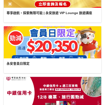
尊享啟航・探索無限可能 | 永安旅遊 VIP Lounge 旅遊講座
永安會員日限定