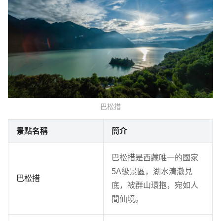
巴松措
景點名稱
簡介
巴松措是西藏唯一的國家
5A級景區，湖水清澈見
巴松措
底，被群山環抱，宛如人
間仙境。