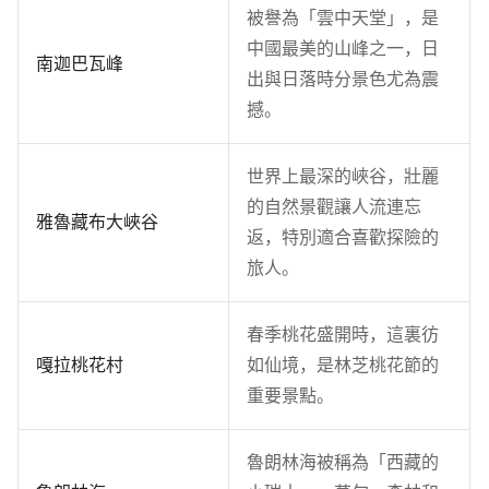
被譽為「雲中天堂」，是
中國最美的山峰之一，日
南迦巴瓦峰
出與日落時分景色尤為震
撼。
世界上最深的峽谷，壯麗
的自然景觀讓人流連忘
雅魯藏布大峽谷
返，特別適合喜歡探險的
旅人。
春季桃花盛開時，這裏彷
嘎拉桃花村
如仙境，是林芝桃花節的
重要景點。
魯朗林海被稱為「西藏的