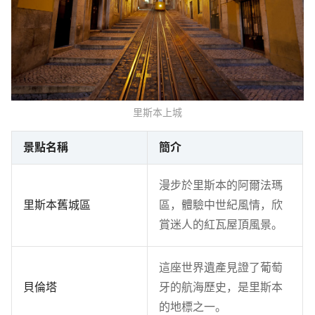
里斯本上城
景點名稱
簡介
漫步於里斯本的阿爾法瑪
里斯本舊城區
區，體驗中世紀風情，欣
賞迷人的紅瓦屋頂風景。
這座世界遺產見證了葡萄
貝倫塔
牙的航海歷史，是里斯本
的地標之一。