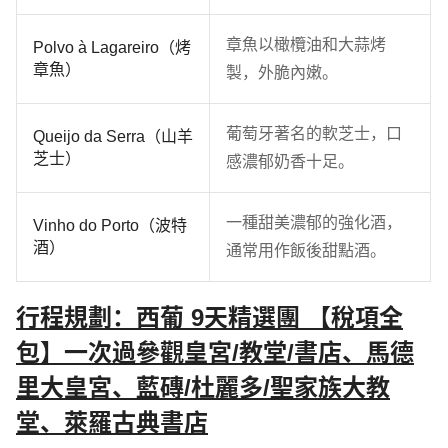
章魚以橄欖油和大蒜烤
Polvo à Lagareiro（烤
章魚）
製，外脆內嫩。
葡萄牙著名的軟芝士，口
Queijo da Serra（山羊
芝士）
感濃郁奶香十足。
一種甜美濃郁的強化酒，
Vinho do Porto（波特
酒）
通常用作飯後甜點酒。
行程規劃：西葡 9天精選團 【稅項全
包】一次過參觀皇宮/教堂/書店、馬德
里大皇宮、藍磚/杜麗多/聖家族大教
堂、萊羅古典書店