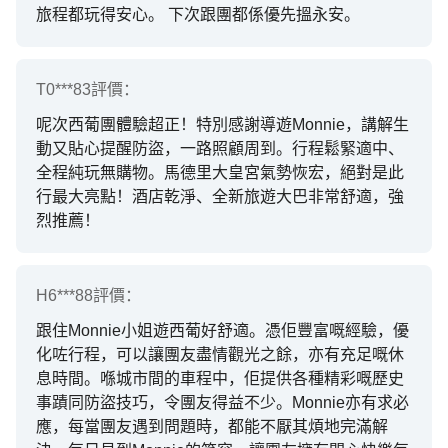
旅程都玩得安心。 下次跟團都係優先搵永安。
T0***83
評價：
呢次西葡團體驗超正！特別感謝導遊Monnie，講解生
動又貼心提醒防盜，一路照顧周到。行程鬆緊適中、
全程純玩無購物。馬德里大皇宮氣勢恢宏，絕對是此
行最大亮點！酒店乾淨、全新旅遊大巴非常舒適，強
烈推薦！
H6***88
評價：
跟住Monnie小姐遊西葡好舒適。憑佢豐富嘅經驗，優
化咗行程，可以讓團友盡情觀光之餘，亦有充足嘅休
息時間。喺城市間的車程中，佢提供各種精彩嘅歷史
事蹟同防盜技巧，令團友得益不少。Monnie亦有求必
應，每當團友遇到問題時，都能不厭其煩地完滿解