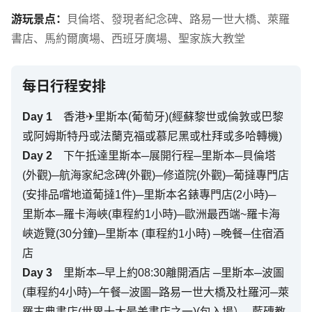
游玩景点：
貝倫塔
、
發現者紀念碑
、
路易一世大橋
、
萊羅
書店
、
馬約爾廣場
、
西班牙廣場
、
聖家族大教堂
每日行程安排
Day
1
香港✈里斯本(葡萄牙)(經蘇黎世或倫敦或巴黎
或阿姆斯特丹或法蘭克福或慕尼黑或杜拜或多哈轉機)
Day
2
下午抵達里斯本─展開行程─里斯本─貝倫塔
(外觀)─航海家紀念碑(外觀)─修道院(外觀)─葡撻專門店
(安排品嚐地道葡撻1件)─里斯本名錶專門店(2小時)─
里斯本─羅卡海峽(車程約1小時)─歐洲最西端~羅卡海
峽遊覽(30分鐘)─里斯本 (車程約1小時) ─晚餐─住宿酒
店
Day
3
里斯本─早上約08:30離開酒店 ─里斯本─波圖
(車程約4小時)─午餐─波圖─路易一世大橋及杜羅河─萊
羅古典書店(世界十大最美書店之一)(包入場）─藍磚教