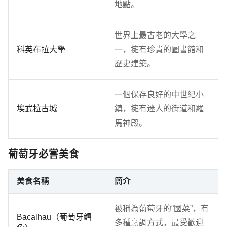
地點。
世界上最古老的大學之
科英布拉大學
一，擁有珍貴的圖書館和
歷史建築。
一個保存良好的中世紀小
埃武拉古城
鎮，擁有迷人的街道和羅
馬神殿。
葡萄牙必嘗美食
美食名稱
簡介
被稱為葡萄牙的“國菜”，有
Bacalhau（葡萄牙鳕
多種烹調方式，最受歡迎