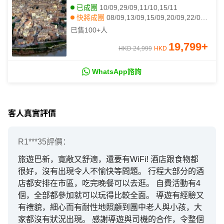
古典書店
已成團
10/09,29/09,11/10,15/11
快將成團
08/09,13/09,15/09,20/09,22/09,27/09,04/10,01/11,08/11,29/11,06/12,13/12,10/01,17/01,21/02,28/02,07/03,14/03,22/03
已售
100+
人
19,799
+
HKD 24,999
HKD
WhatsApp諮詢
客人真實評價
R1***35
評價：
旅遊巴新，寛敞又舒適，還要有WiFi! 酒店跟食物都
很好，沒有出現令人不愉快等問題。 行程大部分的酒
店都安排在市區，吃完晚餐可以去逛。 自費活動有4
個，全部都參加就可以玩得比較全面。 導遊有經驗又
有禮貌，細心而有耐性地照顧到團中老人與小孩，大
家都沒有狀況出現。 感謝導遊與司機的合作，令整個