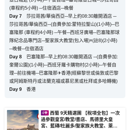
(車程約5小時) ─住宿酒店─晚餐
Day
7
莎拉哥茜/華倫西亞─早上約08:30離開酒店 ─
莎拉哥茜/華倫西亞─(自費參加:蒙特拉聖山)(1小時)─巴
塞隆那 (車程約4小時) ─午餐─西班牙廣場─巴塞隆那球
隊紀念品專門店─聖家族大教堂(包入場)※(註8)(2小時)
─晚餐─住宿酒店
Day
8
巴塞隆那─早上約08:30離開酒店 ─(自費參加:
奎爾公園)(1小時)─西班牙羅卡購物村(2小時)─午餐自
理─前往機場─巴塞隆那✈香港(經蘇黎世或倫敦或巴黎
或阿姆斯特丹或法蘭克福或慕尼黑或杜拜或多哈轉機)
Day
9
香港
西葡 9天精選團 【稅項全包】一次
過參觀皇宮/教堂/書店、馬德里大皇
宮、藍磚/杜麗多/聖家族大教堂、萊羅