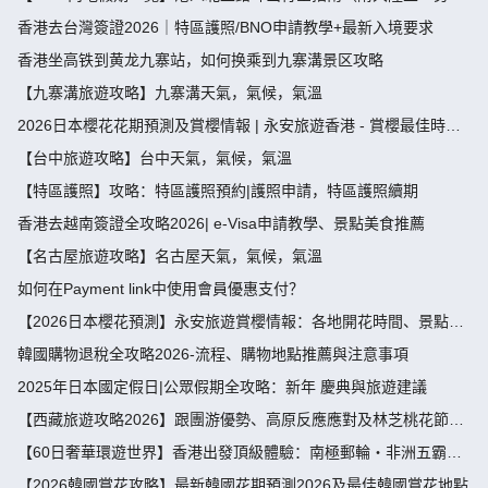
節，端午節假期攻略）
香港去台灣簽證2026｜特區護照/BNO申請教學+最新入境要求
香港坐高铁到黄龙九寨站，如何换乘到九寨溝景区攻略
【九寨溝旅遊攻略】九寨溝天氣，氣候，氣溫
2026日本櫻花花期預測及賞櫻情報 | 永安旅遊香港 - 賞櫻最佳時
間、地點推薦
【台中旅遊攻略】台中天氣，氣候，氣溫
【特區護照】攻略：特區護照預約|護照申請，特區護照續期
香港去越南簽證全攻略2026| e-Visa申請教學、景點美食推薦
【名古屋旅遊攻略】名古屋天氣，氣候，氣溫
如何在Payment link中使用會員優惠支付？
【2026日本櫻花預測】永安旅遊賞櫻情報：各地開花時間、景點推
薦
韓國購物退稅全攻略2026-流程、購物地點推薦與注意事項
2025年日本國定假日|公眾假期全攻略：新年 慶典與旅遊建議
【西藏旅遊攻略2026】跟團游優勢、高原反應應對及林芝桃花節深
度指南
【60日奢華環遊世界】香港出發頂級體驗：南極郵輪・非洲五霸・
北極光・限定美食盛宴
【2026韓國賞花攻略】最新韓國花期預測2026及最佳韓國賞花地點