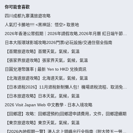
你可能會喜歡
四川成都九寨溝旅遊攻略
人氣打卡勝地!!!! <黑神話：悟空> 取景地
2026年香港公眾假期｜2026年請假攻略,2026年月曆 紅日端午節請
假攻略請4放9-public holiday 2026
日本大阪環球影城攻略2026門票/必玩設施/交通住宿全指南
【首爾旅遊攻略】首爾天氣，氣候，氣溫
【張家界旅遊攻略】張家界天氣，氣候，氣溫
日圓兌港幣匯率 | 最新 Yen to HKD 兌換資訊
【北海道旅遊攻略】北海道天氣，氣候，氣溫
【日本退稅2026】11月退稅新制懶人包！機場退稅流程、取消免稅
袋及限額全攻略 - 永安旅遊
【日本旅遊攻略】日本天氣，氣候，氣溫
2026 Visit Japan Web 中文教學 - 日本入境攻略
【回鄉證】攻略：回鄉證預約|回鄉證申請費用，文件，回鄉證續期
【東京旅遊攻略】東京天氣，氣候，氣溫
【2026內地假期一覽】港人北上錯峰出行全指南（附大陸五一勞動