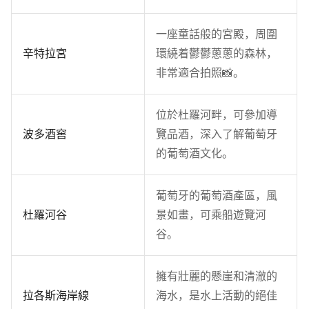
一座童話般的宮殿，周圍
辛特拉宮
環繞着鬱鬱蔥蔥的森林，
非常適合拍照📸。
位於杜羅河畔，可參加導
波多酒窖
覽品酒，深入了解葡萄牙
的葡萄酒文化。
葡萄牙的葡萄酒產區，風
杜羅河谷
景如畫，可乘船遊覽河
谷。
擁有壯麗的懸崖和清澈的
拉各斯海岸線
海水，是水上活動的絕佳