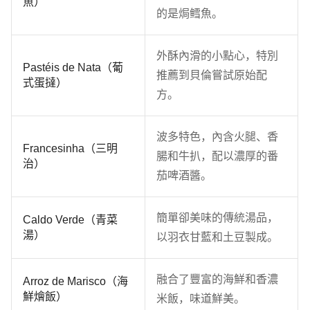
魚）
的是焗鳕魚。
外酥內滑的小點心，特別
Pastéis de Nata（葡
推薦到貝倫嘗試原始配
式蛋撻）
方。
波多特色，內含火腿、香
Francesinha（三明
腸和牛扒，配以濃厚的番
治）
茄啤酒醬。
簡單卻美味的傳統湯品，
Caldo Verde（青菜
湯）
以羽衣甘藍和土豆製成。
融合了豐富的海鮮和香濃
Arroz de Marisco（海
鮮燴飯）
米飯，味道鮮美。