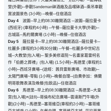
堂(外觀)─參觀Sandeman砵酒廠及品嚐砵酒─乘吊車觀
賞波圖景色 (3小時) ─晚餐─住宿酒店
Day
4
波圖─早上約08:30離開酒店 ─波圖─薩拉曼卡
(西班牙) (車程約4小時) ─午餐─薩拉曼卡大學(外觀)─
古城區─馬約爾廣場 (1小時) ─晚餐─住宿酒店
Day
5
薩拉曼卡─早上約08:30離開酒店─薩拉曼卡─
杜麗多 (車程約3小時30分鐘) ─午餐─杜麗多中世紀古
城─大教堂(包入場)─ 聖多美修道院～名畫家葛雷柯名
作「伯爵之葬禮」(包入場) (1.5小時)─馬德里 (車程約1
小時)─西班牙廣場─(途經：茜貝雷斯廣場、市政廳)─
太陽門廣場~零點 (1小時)─晚餐自理─(自費參加：佛蘭
明哥歌舞表演及晚餐(包飲品)─住宿酒店
Day
6
馬德里─早上約08:30離開酒店 ─馬德里─大皇
宮(包入場)※(註8)─哥倫布紀念廣場─雲達斯鬥牛場(外
觀)(2小時) ─馬德里─塞哥維亞(車程約2小時) ─塞哥維
亞古城遊 (1小時)─午餐自理─塞哥維亞古城─莎拉哥茜