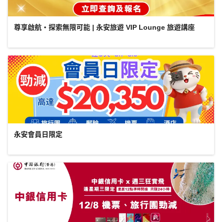
尊享啟航・探索無限可能 | 永安旅遊 VIP Lounge 旅遊講座
永安會員日限定