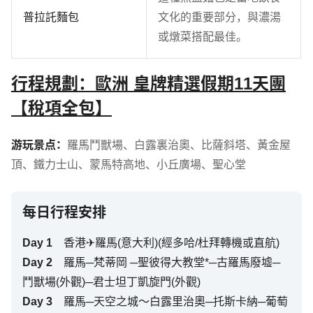
普拉託麵包
文化的重要部分，與濃湯
或燉菜搭配最佳。
行程規劃：歐洲 皇牌精選假期11天團
【稅項全包】
游玩景点：
羅馬鬥獸場
、
白露裏治奧
、
比薩斜塔
、
黃金屋
頂
、
鐵力士山
、
蒙馬特高地
、
小丘廣場
、
聖心堂
每日行程安排
Day
1
香港✈羅馬(意大利)(經多哈/杜拜轉機或直航)
Day
2
羅馬─梵蒂岡 ─聖彼得大教堂*─古羅馬廢墟─
鬥獸場(外觀)─君士坦丁凱旋門(外觀)
Day
3
羅馬─天空之城～白露里治奧─托斯卡納─葡萄