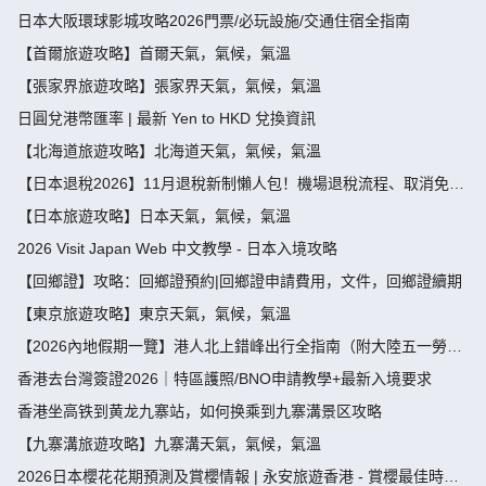
假攻略請4放9-public holiday 2026
日本大阪環球影城攻略2026門票/必玩設施/交通住宿全指南
【首爾旅遊攻略】首爾天氣，氣候，氣溫
【張家界旅遊攻略】張家界天氣，氣候，氣溫
日圓兌港幣匯率 | 最新 Yen to HKD 兌換資訊
【北海道旅遊攻略】北海道天氣，氣候，氣溫
【日本退稅2026】11月退稅新制懶人包！機場退稅流程、取消免稅
袋及限額全攻略 - 永安旅遊
【日本旅遊攻略】日本天氣，氣候，氣溫
2026 Visit Japan Web 中文教學 - 日本入境攻略
【回鄉證】攻略：回鄉證預約|回鄉證申請費用，文件，回鄉證續期
【東京旅遊攻略】東京天氣，氣候，氣溫
【2026內地假期一覽】港人北上錯峰出行全指南（附大陸五一勞動
節，端午節假期攻略）
香港去台灣簽證2026｜特區護照/BNO申請教學+最新入境要求
香港坐高铁到黄龙九寨站，如何换乘到九寨溝景区攻略
【九寨溝旅遊攻略】九寨溝天氣，氣候，氣溫
2026日本櫻花花期預測及賞櫻情報 | 永安旅遊香港 - 賞櫻最佳時