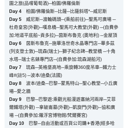
園之旅(品嚐葡萄酒)─柏圖/佛羅倫斯
Day
4
柏圖/佛羅倫斯─比薩─比薩斜塔*─威尼斯
Day
5
威尼斯─渡輪碼頭─(乘船前往)─聖馬可廣場 ─
杜奇皇宮(外觀)─嘆息橋─聖馬可大教堂(外觀) ─(自費參
加:地道平底船~貢多拉)─茵斯布魯克 (奧地利) ─金屋頂
Day
6
茵斯布魯克─施華洛世奇水晶專門店─華多茲
(列支登士敦)─琉森(瑞士)─獅子紀念碑─教堂橋 ─十角
水塔─瑞士名錶專門店─(自費參加:琉森湖船河)
Day
7
琉森─英格堡高地─乘旋轉360度吊車─鐵力士
峰#(註5) ─波本/迪桑(法國)
Day
8
波本/迪桑─巴黎─蒙馬特山─聖心教堂─小丘廣
場─愛之牆
Day
9
巴黎─巴黎遊:乘觀光船漫遊塞納河兩岸─艾菲
爾鐵塔(外觀) ─拿破崙墓(外觀)─凱旋門(外觀)─協和廣
場 ─(自費參加:羅浮宮博物館/梵爾賽宮)
Day
10
巴黎─自由活動或百貨公司購✈香港(經多哈