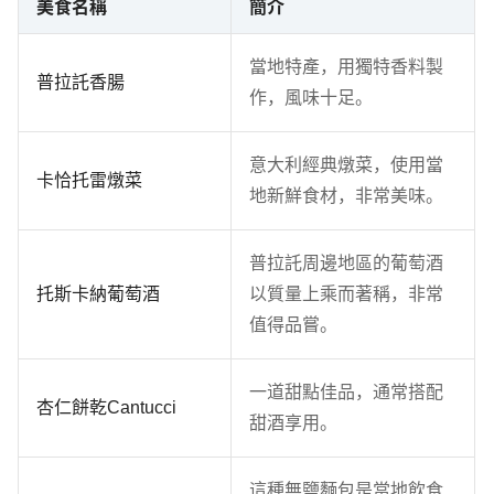
美食名稱
簡介
當地特產，用獨特香料製
普拉託香腸
作，風味十足。
意大利經典燉菜，使用當
卡恰托雷燉菜
地新鮮食材，非常美味。
普拉託周邊地區的葡萄酒
托斯卡納葡萄酒
以質量上乘而著稱，非常
值得品嘗。
一道甜點佳品，通常搭配
杏仁餅乾Cantucci
甜酒享用。
這種無鹽麵包是當地飲食