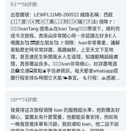
R1***58
評價：
出發團號：LEWFL11MB-260522 線路名稱：西歐
(🇮🇹意🇻🇦梵🇦🇹奧🇱🇮列🇨🇭瑞🇫🇷法) 領隊🚩：
🙋🏻‍♂️IvanTang 感恩🙏在Ivan Tang🙋🏻‍♂️帶領下，順利完
成今次旅程，真係🤗非常開心呀⋯亦認識左好多E人
嘅團友🥰 🔜變左朋友🥰 🚩領隊：Ivan非常專業，講解
景點歷史時非常詳盡，風趣幽默，上至天文下至地
理，甚至連民生新聞風水人生道理，知識範疇超級廣
闊，真係獲益良多。🙋🏻‍♂️Ivan非常細心，好詳盡嘅酒
店🏨交通🚍景點⛲️手信🎁資訊，每天都會whatsapp提
醒行程安排📝時間⏰️天氣🌤事宜。 📃行程：🙏感謝上
天🌈天氣良好😇⋯行程設計恰到好處，不會太趕，每
個景點安排充裕時間影相及自由時間，🫰🏻讚讚此團
團友們非常準時甚至有早無遲💯並讚讚Ivan幫我哋影
U0***74
評價：
左好多靚相📸“1”“2”“1”😂，仲制作左每人一段旅程🎞
我覺得這次旅程領隊 Ivan 的服務超水準，他對團友好
短片，呢種用心要畀💯200💯分讚👍🏻 🍽膳食：中餐的
細心，當團友有什麼需要，他都能妥善安排，例如有
食物質素都不錯，另外西餐方面也都不錯。💬印象最
一晚我發覺床單有污跡，我就通知 Ivan，他二話不說
深刻😋😋最美味是瑞士😋oberkirch嘅晚餐及巴黎😋