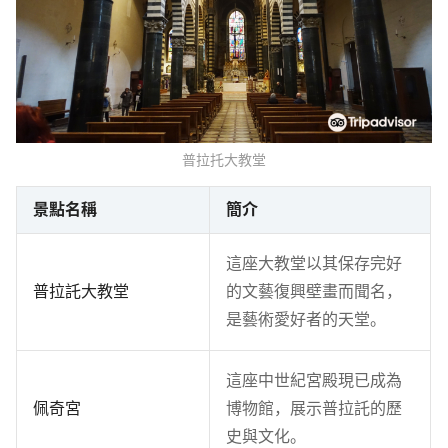
普拉托大教堂
景點名稱
簡介
這座大教堂以其保存完好
普拉託大教堂
的文藝復興壁畫而聞名，
是藝術愛好者的天堂。
這座中世紀宮殿現已成為
佩奇宮
博物館，展示普拉託的歷
史與文化。