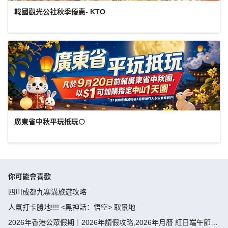
韓國觀光公社秋季優惠- KTO
廣東省中秋平玩抵玩🌕
你可能會喜歡
四川成都九寨溝旅遊攻略
人氣打卡勝地!!!! <黑神話：悟空> 取景地
2026年香港公眾假期｜2026年請假攻略,2026年月曆 紅日端午節請