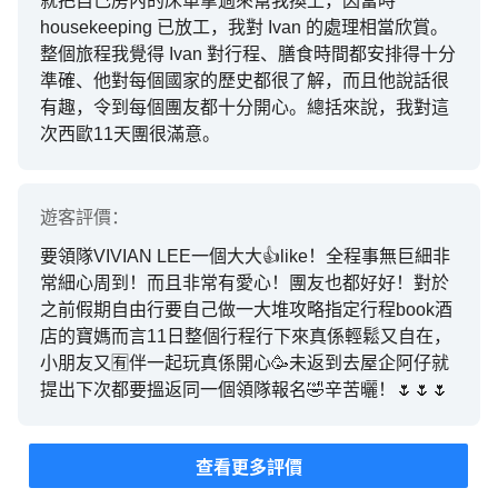
就把自己房內的床單拿過來幫我換上，因當時
noces de jeannette嘅晚餐，非常滿足嘅用餐體驗😋
housekeeping 已放工，我對 Ivan 的處理相當欣賞。
😋 🏢住宿：整體住宿體驗令人滿意，房間非常乾淨，
整個旅程我覺得 Ivan 對行程、膳食時間都安排得十分
打開行李箱係完全無問題。 冷氣方面都合格啦，始終
準確、他對每個國家的歷史都很了解，而且他說話很
歐洲強調環保😅，今次住咁多間酒店，90%房間冷氣
有趣，令到每個團友都十分開心。總括來說，我對這
都足夠😁。 🚍用車：大巴內部舒適寬敞乾淨，畀波蘭
次西歐11天團很滿意。
司機滿分💯💯，非常喜歡整潔，見佢日日都洗車👍🏻讚
讚司機好幫手拎行李箱落車🙏 🚩感謝俾我哋遇上✌️這
家咁優質嘅公司⋯ 💟 Ivan👨🏻口號💬 《 跟團跟永安•
遊客
評價：
世世代代都平安》🚩 ”💟 謝謝”Ivan Tang👨🏻⋯ 希望
您繼續帶畀其他團友開心嘅旅程 你會係我地美麗回憶
要領隊VIVIAN LEE一個大大👍like！全程事無巨細非
嘅一部份👍🏻
常細心周到！而且非常有愛心！團友也都好好！對於
之前假期自由行要自己做一大堆攻略指定行程book酒
店的寶媽而言11日整個行程行下來真係輕鬆又自在，
小朋友又🈶伴一起玩真係開心🥳未返到去屋企阿仔就
提出下次都要搵返同一個領隊報名🤣辛苦曬！🌷🌷🌷
查看更多評價