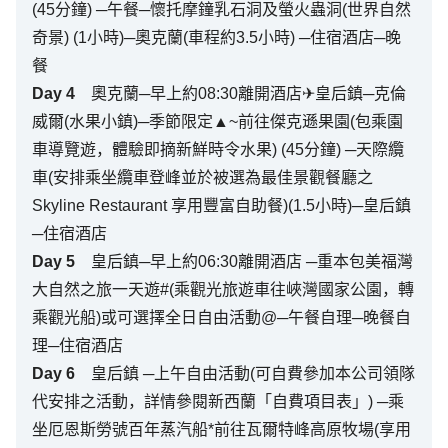
(45分鐘) ─午餐─懷托摩鐘乳石洞及螢火蟲洞(世界自然
奇景) (1小時)─奧克蘭(車程約3.5小時) ─住宿酒店─晚
餐
Day
4
奧克蘭─早上約08:30離開酒店✈皇后鎮─克倫
威爾(水果小鎮)─季節限定▲~前往傑克遜果園(包乘園
車導覽遊，體驗即摘新鮮時令水果) (45分鐘) ─天際纜
車(安排乘坐纜車登峰並於被選為最佳景觀餐廳之
Skyline Restaurant 享用豐富自助餐)(1.5小時)─皇后鎮
─住宿酒店
Day
5
皇后鎮─早上約06:30離開酒店 ─重本包美福灣
大自然之旅一天遊#(乘觀光旅遊車往峽灣國家公園，轉
乘觀光船)或可選擇全日自由活動@─午餐自理─晚餐自
理─住宿酒店
Day
6
皇后鎮 ─上午自由活動(可自費參加本公司領隊
代安排之活動，詳情參閱新西蘭「自費項目表」) ─乘
坐厄恩斯勞號百年蒸汽船*前往瓦爾特峰高原牧場(享用