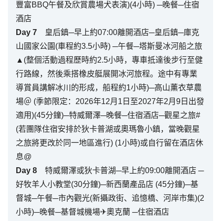
豐富BBQ午餐及欣賞農場犬表演)(4小時) ─晚餐─住宿
酒店
Day
7
皇后鎮─早上約07:00離開酒店─皇后鎮─庫克
山國家公園(車程約3.5小時) ─午餐─塔斯曼冰河船之旅
▲(整個活動過程歷時約2.5小時，專車抵達後步行至健
行路線，然後乘搭橡皮艇展開冰河旅程。途中有專業
導賞員講解冰川的形成，船程約1小時)─高山薰衣草農
場＠ (季節限定：2026年12月1日至2027年2月9日出發
適用)(45分鐘)─特威爾澤─晚餐─住宿酒店─觀星之旅#
(若團隊住宿安排於狄卡普湖或奧瑪魯小鎮，當晚觀星
之旅將更改於同一地區進行) (1小時)或自行留在酒店休
息@
Day
8
特威爾澤或狄卡普湖─早上約09:00離開酒店 ─
好牧羊人小教堂(30分鐘)─新西蘭產品店 (45分鐘)─基
督城─午餐─市內觀光(新攝政街、追憶橋、河岸市集)(2
小時)─晚餐─基督城機場✈奧克蘭 ─住宿酒店