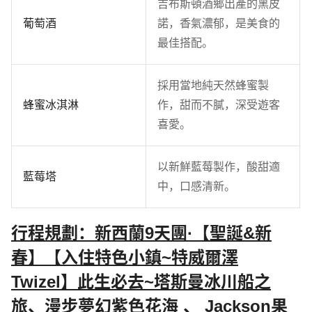
吉布斯頓酒鄉出產的黑皮
葡萄酒
諾，香氣濃郁，是美食的
最佳搭配。
採用當地純天然蜂蜜製
蜂蜜冰淇淋
作，甜而不膩，深受遊客
喜愛。
以新鮮藍莓製作，酸甜適
藍莓塔
中，口感清新。
行程規劃：新西蘭9天團·【聖誕&新
春】【入住特色小鎮~特威爾澤
Twizel】此生必去~塔斯曼冰川船之
旅、漫步夢幻紫色花海 、 Jackson果