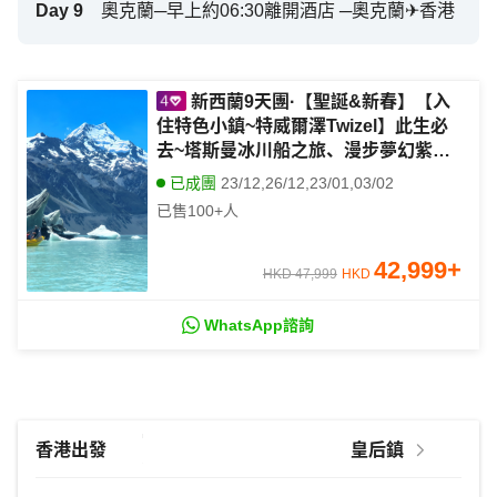
Day
9
奧克蘭─早上約06:30離開酒店 ─奧克蘭✈香港
新西蘭9天團·【聖誕&新春】【入
住特色小鎮~特威爾澤Twizel】此生必
去~塔斯曼冰川船之旅、漫步夢幻紫色
花海 、 Jackson果園現摘水果、美福
已成團
23/12,26/12,23/01,03/02
灣限定包遊、銀河觀星之旅、體驗搭乘
已售
100+
人
百年蒸汽船、Skyline自助餐
42,999
+
HKD 47,999
HKD
WhatsApp諮詢