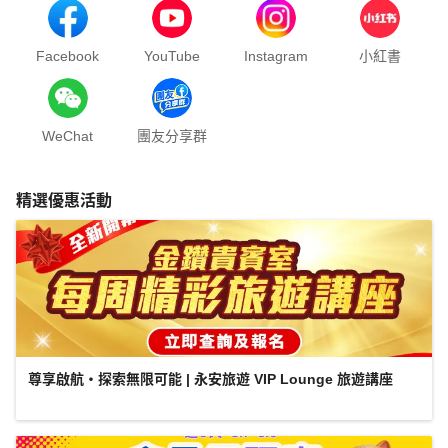
Facebook
YouTube
Instagram
小紅書
WeChat
團友分享群
精選優惠活動
尊享啟航・探索無限可能 | 永安旅遊 VIP Lounge 旅遊講座