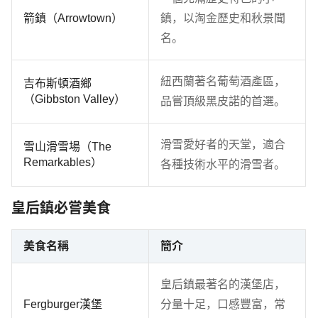
箭鎮（Arrowtown）
鎮，以淘金歷史和秋景聞
名。
紐西蘭著名葡萄酒產區，
吉布斯頓酒鄉
（Gibbston Valley）
品嘗頂級黑皮諾的首選。
滑雪愛好者的天堂，適合
雪山滑雪場（The
Remarkables）
各種技術水平的滑雪者。
皇后鎮必嘗美食
美食名稱
簡介
皇后鎮最著名的漢堡店，
Fergburger漢堡
分量十足，口感豐富，常