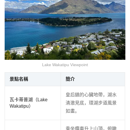
Lake Wakatipu Viewpoint
景點名稱
簡介
皇后鎮的心臟地帶，湖水
瓦卡蒂普湖（Lake
清澈見底，環湖步道風景
Wakatipu）
如畫。
乘坐纜車升上山頂，俯瞰