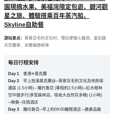
園現摘水果、美福灣限定包遊、銀河觀
星之旅、體驗搭乘百年蒸汽船、
Skyline自助餐
游玩景点：
蒂普亞毛利文化村
、
懷託摩螢火蟲洞
、
皇后鎮
天空纜車
、
米爾福德峽灣
每日行程安排
Day
1
香港✈奧克蘭
Day
2
早上抵達奧克蘭@─蒂普瓦毛利文化及地熱保
護區 (1.5小時)─ 羅托魯亞 (車程約2.5小時)─紅木樹林
空中健步行(享受森林浴，吸收大自然芬多精) (1小時)
─晚餐─住宿酒店
Day
3
羅托魯亞─早上約09:00離開酒店 ─鹿產品廠