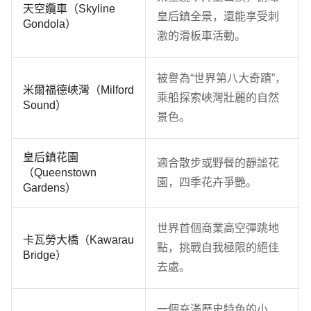
天空纜車（Skyline
皇后鎮全景，還能享受刺
Gondola）
激的滑板車活動。
被譽為“世界第八大奇蹟”，
米爾福德峽灣（Milford
乘船探索峽灣壯麗的自然
Sound）
景色。
皇后鎮花園
適合散步或野餐的靜謐花
（Queenstown
園，四季花卉爭艷。
Gardens）
世界首個商業高空彈跳地
卡瓦勞大橋（Kawarau
點，挑戰自我極限的絕佳
Bridge）
去處。
一個充滿歷史特色的小