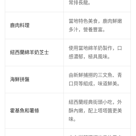
常排長龍。
當地特色美食，鹿肉鮮嫩
鹿肉料理
多汁，營養豐富。
使用當地綿羊奶製作，口
紐西蘭綿羊奶芝士
感濃郁，極具風味。
由新鮮捕撈的三文魚、青
海鮮拼盤
口貝等組成，味道鮮美。
紐西蘭經典街頭小吃，外
霍基魚和薯條
酥內嫩，配上塔塔醬更美
味。