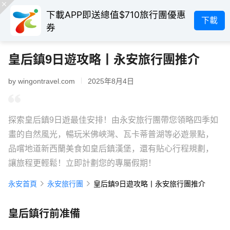
下載APP即送總值$710旅行團優惠
下載
券
皇后鎮9日遊攻略丨永安旅行團推介
by wingontravel.com
2025年8月4日
探索皇后鎮9日遊最佳安排！由永安旅行團帶您領略四季如
畫的自然風光，暢玩米佛峽灣、瓦卡蒂普湖等必遊景點，
品嚐地道新西蘭美食如皇后鎮漢堡，還有貼心行程規劃，
讓旅程更輕鬆！立即計劃您的專屬假期！
永安首頁
永安旅行團
皇后鎮9日遊攻略丨永安旅行團推介
皇后鎮行前准備