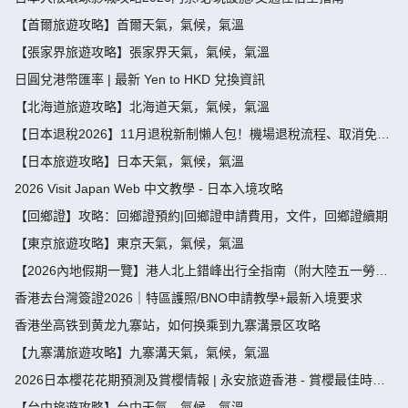
【首爾旅遊攻略】首爾天氣，氣候，氣溫
【張家界旅遊攻略】張家界天氣，氣候，氣溫
日圓兌港幣匯率 | 最新 Yen to HKD 兌換資訊
【北海道旅遊攻略】北海道天氣，氣候，氣溫
【日本退稅2026】11月退稅新制懶人包！機場退稅流程、取消免稅
袋及限額全攻略 - 永安旅遊
【日本旅遊攻略】日本天氣，氣候，氣溫
2026 Visit Japan Web 中文教學 - 日本入境攻略
【回鄉證】攻略：回鄉證預約|回鄉證申請費用，文件，回鄉證續期
【東京旅遊攻略】東京天氣，氣候，氣溫
【2026內地假期一覽】港人北上錯峰出行全指南（附大陸五一勞動
節，端午節假期攻略）
香港去台灣簽證2026｜特區護照/BNO申請教學+最新入境要求
香港坐高铁到黄龙九寨站，如何换乘到九寨溝景区攻略
【九寨溝旅遊攻略】九寨溝天氣，氣候，氣溫
2026日本櫻花花期預測及賞櫻情報 | 永安旅遊香港 - 賞櫻最佳時
間、地點推薦
【台中旅遊攻略】台中天氣，氣候，氣溫