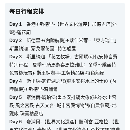
每日行程安排
Day
1
香港✈新德里-【世界文化遺產】加德古塔(外
觀)-蓮花廟
Day
2
新德里✈(內陸航機)✈喀什米爾─「東方瑞士」
斯里納迦─蒙戈爾花園─特色船屋
Day
3
斯里納迦-「花之牧場」古爾瑪(可代安排自費
特別行程：夏季～騎馬遊喜馬拉雅山；冬季～乘坐特
色雪橇玩雪)- 斯里納迦-手工藝精品店-特色船屋
Day
4
斯里納-迦遊湖之旅(重本安排水上的士)✈ (內
陸航機)✈新德里-齋浦爾
Day
5
齋浦爾-琥珀堡(重本安排騎大象)(註2)-水上宮
殿-風之宮殿-古天文台- 城市宮殿博物館(自費參觀)-地
氈廠-珠寶精品店
Day
6
齋浦爾-【世界文化遺產】勝利宮-亞格拉-【世
界文化遺產】泰姬陵- 【世界文化遺產】亞格拉堡(自費