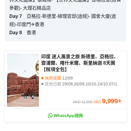
參觀)- 大理石精品店
Day
7
亞格拉-新德里-總理官邸(途經)- 國會大廈(途
經)-印度門✈香港
Day
8
香港
印度 迷人風景之旅 新德里、亞格拉、
齋浦爾、喀什米爾、斯里納迦 8天團
【稅項全包】
快將成團
12/09
其他日期
29/08,26/09,10/10,24/10,07/11,21/11,05/12,19/12,02/01,09/01,16/01,23/01,30/01,06/02,13/02,20/02,27/02,06/03,13/03,20/03
9,999
+
HKD 11,999
HKD
WhatsApp諮詢