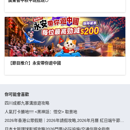
廣東省中秋平玩抵玩🌕
【節目推介】永安帶你遊中國
你可能會喜歡
四川成都九寨溝旅遊攻略
人氣打卡勝地!!!! <黑神話：悟空> 取景地
2026年香港公眾假期｜2026年請假攻略,2026年月曆 紅日端午節請
假攻略請4放9-public holiday 2026
日本大阪環球影城攻略2026門票/必玩設施/交通住宿全指南