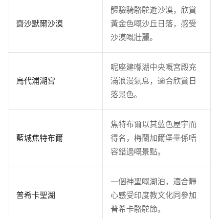
體驗騎駱駝遊沙漠，欣賞
齋沙默爾沙漠
黃金色嘅沙丘日落，感受
沙漠嘅壯麗。
呢座建喺湖中央嘅宮殿充
烏代浦湖宮
滿浪漫氣息，適合欣賞日
落景色。
焦特布爾以其藍色屋宇而
藍城焦特布爾
得名，梅蘭加爾堡壘係唔
容錯過嘅景點。
一個神聖嘅湖泊，適合靜
普希卡聖湖
心感受印度教文化同參加
普希卡駱駝節。