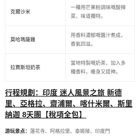
一種用芒果粉調味嘅酸辣
克爾沙米
菜，味道獨特。
用香料濃郁嘅醬汁煮成，
莫哈瑪薩雞
香氣四溢。
當地特製嘅奶茶，加入多
拉賈斯坦奶茶
種香料，暖身又提神。
行程規劃：印度 迷人風景之旅 新德
里、亞格拉、齋浦爾、喀什米爾、斯里
納迦 8天團【稅項全包】
游玩景点：
蓮花寺
、
阿格拉堡
、
泰姬陵
、
印度門