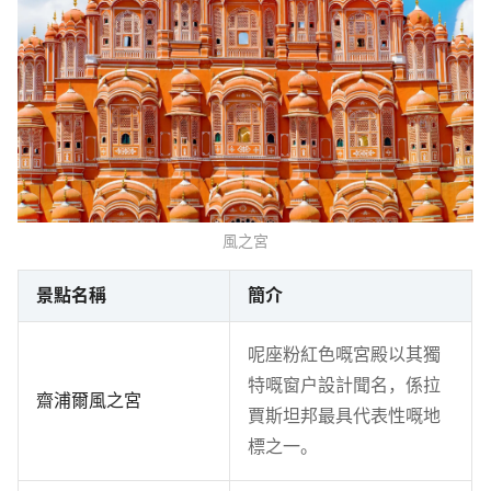
風之宮
景點名稱
簡介
呢座粉紅色嘅宮殿以其獨
特嘅窗戶設計聞名，係拉
齋浦爾風之宮
賈斯坦邦最具代表性嘅地
標之一。