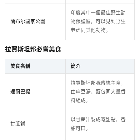
印度其中一個最佳野生動
蘭布尔國家公園
物保護區，可以見到野生
老虎同其他動物。
拉賈斯坦邦必嘗美食
美食名稱
簡介
拉賈斯坦邦嘅傳統主食，
達爾巴提
由扁豆湯、麵包同大量香
料組成。
以甘蔗汁製成嘅甜點，香
甘蔗餅
甜可口。