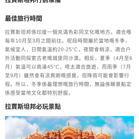
拉賈斯坦邦行前准備
最佳旅行時間
拉賈斯坦邦係印度一個充滿色彩同文化嘅地方，適合喺
每年10月至3月之間前往。呢段時間屬於當地嘅冬季，
氣候宜人，日間氣溫約20-25°C，夜間會稍涼，適合戶
外活動同探索古老嘅城堡同沙漠。相反，夏季（4月至6
月）氣溫可以高達45°C，唔太適合旅遊，而雨季（7月
至9月）雖然會有涼爽啲嘅感覺，但降雨可能會影響行
程。所以，冬季係最理想嘅旅行時間，無論係睇景點定
係感受當地文化都特別舒服。
拉賈斯坦邦必玩景點