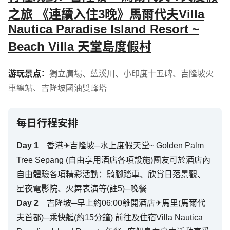
之旅 《連續入住3晚》馬爾代夫Villa
Nautica Paradise Island Resort ~
Beach Villa 天堂島度假村
游玩景点：
獨立廣場
、
藍溪川
、
小印度十五碑
、
吉隆坡火
車總站
、
吉隆坡國油雙峰塔
每日行程安排
Day
1
香港✈吉隆坡─水上度假天堂~ Golden Palm
Tree Sepang (自由享用酒店各項設施)團友可於酒店內
自由體驗各項精彩活動：騎腳踏車、欣賞日落景觀、
星夜電影院、火舞表演等(註5)─晚餐
Day
2
吉隆坡─早上約06:00離開酒店✈馬里(馬爾代
夫首都)─乘快艇(約15分鐘) 前往及住宿Villa Nautica