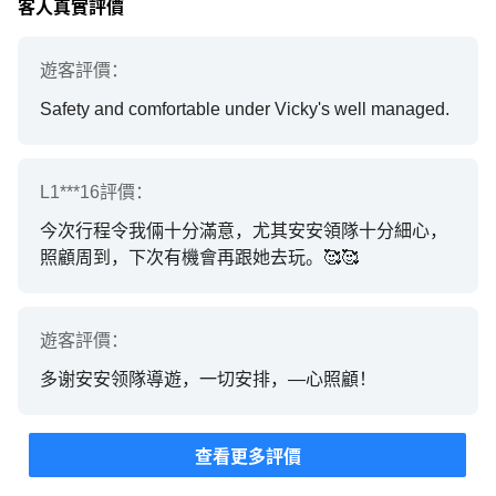
客人真實評價
遊客
評價：
Safety and comfortable under Vicky's well managed.
L1***16
評價：
今次行程令我倆十分滿意，尤其安安領隊十分細心，
照顧周到，下次有機會再跟她去玩。🥰🥰
遊客
評價：
多谢安安领隊導遊，一切安排，―心照顧！
查看更多評價