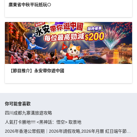
廣東省中秋平玩抵玩🌕
【節目推介】永安帶你遊中國
你可能會喜歡
四川成都九寨溝旅遊攻略
人氣打卡勝地!!!! <黑神話：悟空> 取景地
2026年香港公眾假期｜2026年請假攻略,2026年月曆 紅日端午節請