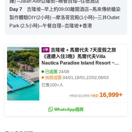
鐘) ─Jalan Alor亞羅街─晚餐自理─住宿酒店
Day
7
吉隆坡─早上約09:00離開酒店─馬來傳統蠟染
製作體驗DIY(2小時) ─摩洛哥宮殿(1小時)─三井Outlet
Park (2.5小時)─午餐自理─吉隆坡✈香港
吉隆坡 + 馬爾代夫 7天度假之旅
《連續入住3晚》馬爾代夫Villa
Nautica Paradise Island Resort ~
Beach Villa 天堂島度假村
已成團
24/08
快將成團
04/01,18/01,22/02,08/03
已售
100+
人
16,999
+
HKD 21,999
HKD
WhatsApp諮詢