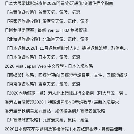
假攻略請4放9-public holiday 2026
日本大阪環球影城攻略2026門票/必玩設施/交通住宿全指南
【首爾旅遊攻略】首爾天氣，氣候，氣溫
【張家界旅遊攻略】張家界天氣，氣候，氣溫
日圓兌港幣匯率 | 最新 Yen to HKD 兌換資訊
【北海道旅遊攻略】北海道天氣，氣候，氣溫
【日本退稅2026】11月退稅新制懶人包！機場退稅流程、取消免稅
袋及限額全攻略 - 永安旅遊
【日本旅遊攻略】日本天氣，氣候，氣溫
2026 Visit Japan Web 中文教學 - 日本入境攻略
【回鄉證】攻略：回鄉證預約|回鄉證申請費用，文件，回鄉證續期
【東京旅遊攻略】東京天氣，氣候，氣溫
【2026內地假期一覽】港人北上錯峰出行全指南（附大陸五一勞動
節，端午節假期攻略）
香港去台灣簽證2026｜特區護照/BNO申請教學+最新入境要求
香港坐高铁到黄龙九寨站，如何换乘到九寨溝景区攻略
【九寨溝旅遊攻略】九寨溝天氣，氣候，氣溫
2026日本櫻花花期預測及賞櫻情報 | 永安旅遊香港 - 賞櫻最佳時