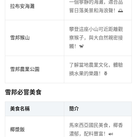
一個寧靜的海灘，適合品
拉布安海灘
嘗日落美景和海浪聲！🌅
攀登這座小山可近距離觀
雪邦猴山
察猴子，與大自然親密接
觸！🐒
了解當地農業文化，體驗
雪邦農業公園
摘水果的樂趣！🍍
雪邦必嘗美食
美食名稱
簡介
馬來西亞國民美食，椰香
椰漿飯
濃郁，配料豐富！🍛