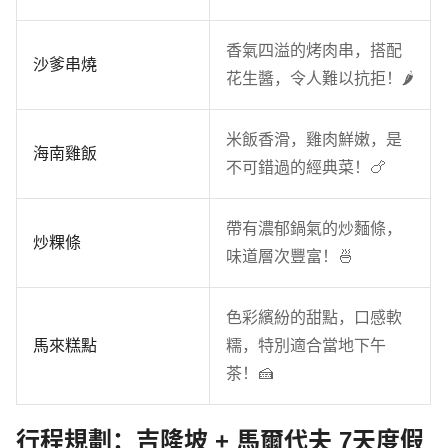
香氣四溢的烤肉串，搭配
沙爹串燒
花生醬，令人難以抗拒！🌶️
米飯香滑，雞肉鮮嫩，是
海南雞飯
不可錯過的經典菜！🍗
帶有濃郁鍋氣的炒麵條，
炒粿條
味道層次豐富！🍜
色彩繽紛的甜點，口感軟
馬來糕點
糯，特別適合當地下午
茶！🍰
行程規劃：吉隆坡 + 馬爾代夫 7天度假