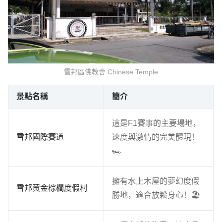
雪邦區佛教會 Chinese Temple
景點名稱
簡介
這是F1賽事的主要場地，
雪邦國際賽道
速度與激情的完美體現！
🏎️
擁有水上木屋的夢幻度假
雪邦黃金棕櫚度假村
勝地，適合放鬆身心！🏖️