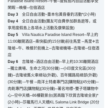
Paradise Island Resort─午餐─度假島內自由活動享受
閑暇 ─晚餐─住宿酒店
Day
3
全日自由活動~重本包黃昏垂釣活動*(2小時)
Day
4
全日自由活動(團友可自費參加群島遊等，或
享用度假島上各項水上活動及康樂設施)
Day
5
Villa Nautica Paradise Island Resort─早上約
11:00離開酒店─乘快艇(約15分鐘)前往馬里 ─馬里✈吉
隆坡─午、晚餐於航機上─吉隆坡機場─吉隆坡─住宿酒
店
Day
6
吉隆坡─酒店自由活動─早上約10:30離開酒店
─獨立廣場、生命之河(30分鐘) ─小印度文化區(30分
鐘)─吉隆坡舊火車總站(外觀)、百年鐵路局總部(外觀)
(30分鐘) ─午餐 ─南洋土特產專門店[購物點](45分鐘)─
肉乾專門店[購物點](30分鐘)─著名地標~雙子塔購物中
心─空中天橋─86樓觀景台(居高臨下欣賞吉隆坡全景)*
(2小時)─莎羅馬行人天橋KL Saloma Link Bridge (20分