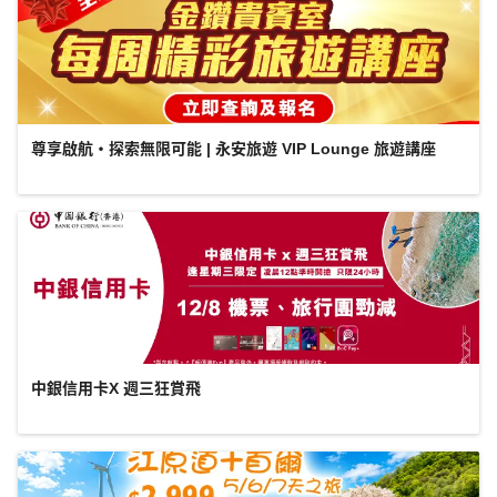
尊享啟航・探索無限可能 | 永安旅遊 VIP Lounge 旅遊講座
中銀信用卡X 週三狂賞飛