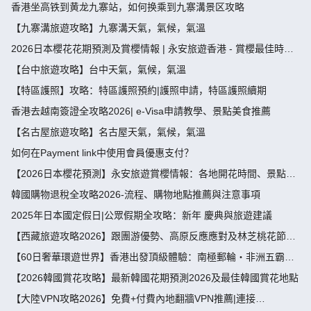
香港坐高铁到黄龙九寨站，如何换乘到九寨溝景区攻略
【九寨溝旅遊攻略】九寨溝天氣，氣候，氣溫
2026日本櫻花花期預測及賞櫻情報 | 永安旅遊香港 - 賞櫻最佳時
間、地點推薦
【台中旅遊攻略】台中天氣，氣候，氣溫
【特區護照】攻略：特區護照預約|護照申請，特區護照續期
香港去越南簽證全攻略2026| e-Visa申請教學、景點美食推薦
【名古屋旅遊攻略】名古屋天氣，氣候，氣溫
如何在Payment link中使用會員優惠支付？
【2026日本櫻花預測】永安旅遊賞櫻情報：各地開花時間、景點推
薦
韓國購物退稅全攻略2026-流程、購物地點推薦與注意事項
2025年日本國定假日|公眾假期全攻略：新年 慶典與旅遊建議
【西藏旅遊攻略2026】跟團游優勢、高原反應應對及林芝桃花節深
度指南
【60日奢華環遊世界】香港出發頂級體驗：南極郵輪・非洲五霸・
北極光・限定美食盛宴
【2026韓國賞花攻略】最新韓國花期預測2026及最佳韓國賞花地點
【大陸VPN攻略2026】免費+付費內地翻牆VPN推薦|連接