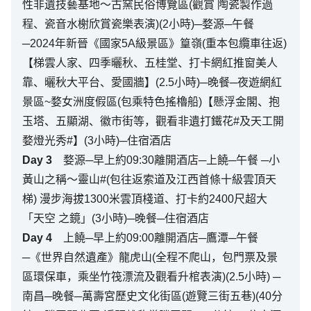
性非遺技藝基地～古窯民俗博覽區(觀賞 陶瓷製作過
程、瓷音水榭欣賞瓷樂表演)(2小時)─婺源─午餐
─2024年新晉《國家5A級景區》篁嶺(重本包纜車往返)
【梯雲人家、四季曬秋、五桂堂、打卡網紅推窗美人
靠、曬秋大平台、愛國牆】(2.5小時)─晚餐─夜遊網紅
景區~婺女洲度假區(包乘特色搖櫓船)【懸浮金閣、抱
玉塔、五顯湖、徽市街等，觀看非遺打鐵花#及天工開
婺燈光秀#】(3小時)─住宿酒店
Day
3
婺源─早上約09:30離開酒店─上饒─午餐 ─小
黃山之稱～靈山#(包往返索道及江西首條十級雲頂天
梯) 漫步海拔1300米雲頂棧道、打卡約2400尺超大
「天空 之鏡」(3小時)─晚餐─住宿酒店
Day
4
上饒─早上約09:00離開酒店─鷹潭─午餐
─《世界自然遺產》龍虎山(全程不爬山，包門票及景
區環保車，乘坐竹筏漂流及觀看升棺表演)(2.5小時) ─
南昌─晚餐─萬壽宮歷史文化街區(遊覽三街五巷)(40分