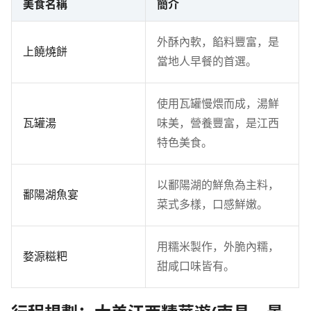
美食名稱
簡介
外酥內軟，餡料豐富，是
上饒燒餅
當地人早餐的首選。
使用瓦罐慢煨而成，湯鮮
瓦罐湯
味美，營養豐富，是江西
特色美食。
以鄱陽湖的鮮魚為主料，
鄱陽湖魚宴
菜式多樣，口感鮮嫩。
用糯米製作，外脆內糯，
婺源糍粑
甜咸口味皆有。