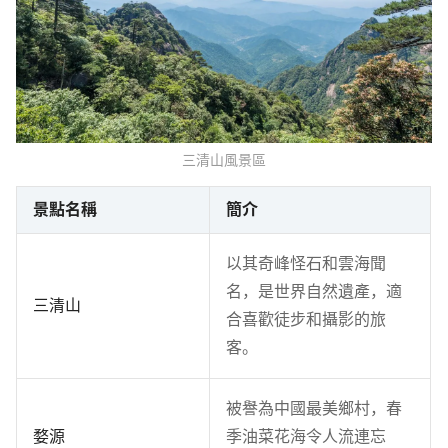
三清山風景區
景點名稱
簡介
以其奇峰怪石和雲海聞
名，是世界自然遺產，適
三清山
合喜歡徒步和攝影的旅
客。
被譽為中國最美鄉村，春
婺源
季油菜花海令人流連忘