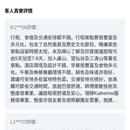
客人真實評價
K1***26
評價：
行程、食宿及交通安排都不錯。行程景點算很豐富及
多元化，包含了自然風景及歷史文化節目，略嫌某些
景點逗留時間太短，未及細心了解及欣賞建議旅程可
由5天加至7-8天，加入盧山、望仙谷及三清山等著名
景點。酒店環境及設計不錯，早餐很豐富及食物多元
化。午餐及晚餐餐廳環境不錯，餸色及味道亦很好，
建議可安排多些當地特色菜。交通安排也很好，坐高
鐵可節省交通時間，旅遊巴很舒適，師傅駕駛技術及
態度很專業，讓旅程很舒適及安心。領隊Katherine服
務很專業，態度亦很友善及很照顧團友需要，我媽腿
不太方便，有些景點走不了，她會主動照顧及陪著我
媽。導遊小黎亦很專業，詳細講解景點資料及當地風
土人情，亦貼心為團友安排消暑用品如扇子及冰巾
L1***37
評價：
等。整體江西旅遊體驗很不錯，感謝工作人員專業細