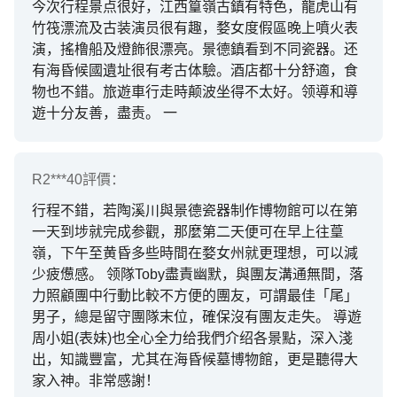
今次行程景点很好，江西篁嶺古鎮有特色，龍虎山有
心的服務。
竹筏漂流及古装演员很有趣，婺女度假區晚上噴火表
演，搖橹船及燈飾很漂亮。景德鎮看到不同瓷器。还
有海昏候國遺址很有考古体驗。酒店都十分舒適，食
物也不錯。旅遊車行走時颠波坐得不太好。领導和導
遊十分友善，盡责。 一
R2***40
評價：
行程不錯，若陶溪川與景德瓷器制作博物館可以在第
一天到埗就完成参觀，那麼第二天便可在早上往葟
嶺，下午至黄昏多些時間在婺女州就更理想，可以減
少疲憊感。 领隊Toby盡責幽默，與團友溝通無間，落
力照顧團中行動比較不方便的團友，可謂最佳「尾」
男子，總是留守團隊末位，確保沒有團友走失。 導遊
周小姐(表妹)也全心全力给我們介绍各景點，深入淺
出，知識豐富，尤其在海昏候墓博物館，更是聽得大
家入神。非常感謝！