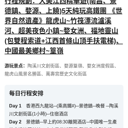
行程規劃：大美江西精華遊(南昌、景
德鎮、婺源、上饒)5天純玩高鐵團 《世
界自然遺產》龍虎山~竹筏漂流瀘溪
河、超美夜色小鎮~婺女洲、福地靈山
(包雙程索道+江西首條山頂手扶電梯)、
中國最美鄉村~篁嶺
游玩景点：
陶溪川文創街區
、
婺源篁嶺
、
婺女洲度假區
、
龍虎山風景名勝區
、
萬壽宮歷史文化街區
每日行程安排
Day
1
香港西九龍站─(乘高鐵#)─景德鎮─晚餐 ─陶溪
川文創街區(1小時)─住宿酒店
Day
2
景德鎮─早上約08:30離開酒店─中國唯一生產