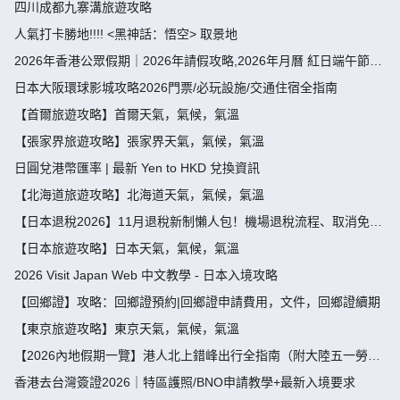
四川成都九寨溝旅遊攻略
人氣打卡勝地!!!! <黑神話：悟空> 取景地
2026年香港公眾假期｜2026年請假攻略,2026年月曆 紅日端午節請
假攻略請4放9-public holiday 2026
日本大阪環球影城攻略2026門票/必玩設施/交通住宿全指南
【首爾旅遊攻略】首爾天氣，氣候，氣溫
【張家界旅遊攻略】張家界天氣，氣候，氣溫
日圓兌港幣匯率 | 最新 Yen to HKD 兌換資訊
【北海道旅遊攻略】北海道天氣，氣候，氣溫
【日本退稅2026】11月退稅新制懶人包！機場退稅流程、取消免稅
袋及限額全攻略 - 永安旅遊
【日本旅遊攻略】日本天氣，氣候，氣溫
2026 Visit Japan Web 中文教學 - 日本入境攻略
【回鄉證】攻略：回鄉證預約|回鄉證申請費用，文件，回鄉證續期
【東京旅遊攻略】東京天氣，氣候，氣溫
【2026內地假期一覽】港人北上錯峰出行全指南（附大陸五一勞動
節，端午節假期攻略）
香港去台灣簽證2026｜特區護照/BNO申請教學+最新入境要求