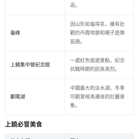
返。
因山形如龜得名，擁有壯
龜峰
觀的丹霞地貌和親子遊樂
設施。
一處紅色旅遊景點，紀念
上饒集中營紀念館
抗戰時期的民族英烈。
中國最大的淡水湖，冬季
鄱陽湖
可觀賞候鳥遷徙的壯麗景
象。
上饒必嘗美食