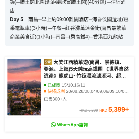
鐘)─滕王閣北園(近距離欣賞滕王閣)(40分鐘) ─住宿酒
店
Day
5
南昌─早上約09:00離開酒店─海昏侯國遺址(包
乘電瓶車)(3小時) ─午餐─紅谷灘萬達金街(南昌最繁華
商業美食街)(1小時)─南昌─(乘高鐵#)─香港西九龍站
大美江西精華遊(南昌、景德鎮、
婺源、上饒)5天純玩高鐵團 《世界自然
遺產》龍虎山~竹筏漂流瀘溪河、超美
夜色小鎮~婺女洲、福地靈山(包雙程索
已成團
15/10,16/11
道+江西首條山頂手扶電梯)、中國最美
快將成團
20/08,28/08,04/09,06/09,10/09,15/09,24/09,09/10,22/10,26/10,10/11,27/11,08/12,13/12,28/12
鄉村~篁嶺
其他日期
18/08,23/08,26/08,31/08,01/09,09/09,11/09,13/09,21/09,12/10,13/10,18/10,23/10,28/10,02/11,05/11,08/11,11/11,13/11,19/11
已售
300+
人
5,399
+
HKD 6,399
HKD
WhatsApp諮詢