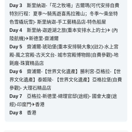
Day
3
斯里納迦-「花之牧場」古爾瑪(可代安排自費
特別行程：夏季～騎馬遊喜馬拉雅山；冬季～乘坐特
色雪橇玩雪)- 斯里納迦-手工藝精品店-特色船屋
Day
4
斯里納-迦遊湖之旅(重本安排水上的士)✈ (內
陸航機)✈新德里-齋浦爾
Day
5
齋浦爾-琥珀堡(重本安排騎大象)(註2)-水上宮
殿-風之宮殿-古天文台- 城市宮殿博物館(自費參觀)-地
氈廠-珠寶精品店
Day
6
齋浦爾-【世界文化遺產】勝利宮-亞格拉-【世
界文化遺產】泰姬陵- 【世界文化遺產】亞格拉堡(自費
參觀)- 大理石精品店
Day
7
亞格拉-新德里-總理官邸(途經)- 國會大廈(途
經)-印度門✈香港
Day
8
香港