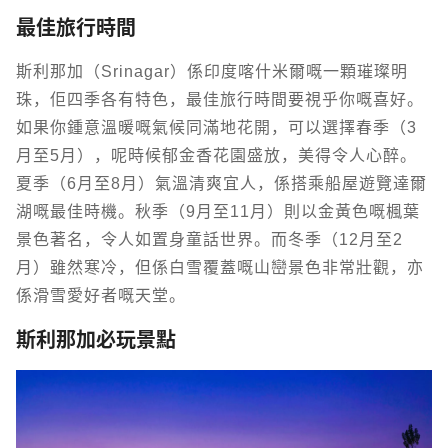
最佳旅行時間
斯利那加（Srinagar）係印度喀什米爾嘅一顆璀璨明
珠，佢四季各有特色，最佳旅行時間要視乎你嘅喜好。
如果你鍾意溫暖嘅氣候同滿地花開，可以選擇春季（3
月至5月），呢時候郁金香花園盛放，美得令人心醉。
夏季（6月至8月）氣溫清爽宜人，係搭乘船屋遊覽達爾
湖嘅最佳時機。秋季（9月至11月）則以金黃色嘅楓葉
景色著名，令人如置身童話世界。而冬季（12月至2
月）雖然寒冷，但係白雪覆蓋嘅山巒景色非常壯觀，亦
係滑雪愛好者嘅天堂。
斯利那加必玩景點