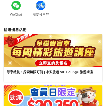
WeChat
團友分享群
精選優惠活動
尊享啟航・探索無限可能 | 永安旅遊 VIP Lounge 旅遊講座