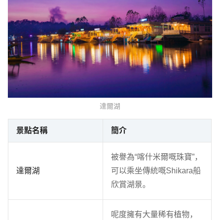
達爾湖
景點名稱
簡介
被譽為“喀什米爾嘅珠寶”，
達爾湖
可以乘坐傳統嘅Shikara船
欣賞湖景。
呢度擁有大量稀有植物，