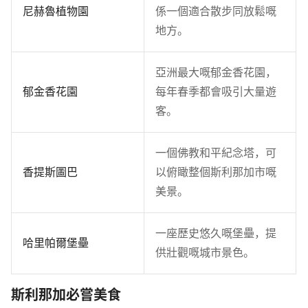
尼赫魯植物園
係一個適合散步同放鬆嘅
地方。
亞洲最大嘅郁金香花園，
郁金香花園
每年春季都會吸引大量遊
客。
一個佛教和平紀念塔，可
香提斯圖巴
以俯瞰整個斯利那加市嘅
美景。
一座歷史悠久嘅堡壘，提
哈里帕爾堡壘
供壯觀嘅城市景色。
斯利那加必嘗美食