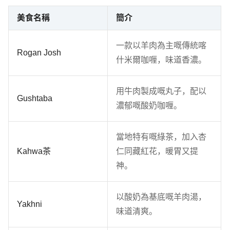
美食名稱
簡介
一款以羊肉為主嘅傳統喀
Rogan Josh
什米爾咖喱，味道香濃。
用牛肉製成嘅丸子，配以
Gushtaba
濃郁嘅酸奶咖喱。
當地特有嘅綠茶，加入杏
Kahwa茶
仁同藏紅花，暖胃又提
神。
以酸奶為基底嘅羊肉湯，
Yakhni
味道清爽。