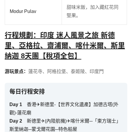
甜味米飯，加入藏紅花同
Modur Pulav
堅果。
行程規劃：印度 迷人風景之旅 新德
里、亞格拉、齋浦爾、喀什米爾、斯里
納迦 8天團【稅項全包】
游玩景点：
蓮花寺
、
阿格拉堡
、
泰姬陵
、
印度門
每日行程安排
Day
1
香港✈新德里-【世界文化遺產】加德古塔(外
觀)-蓮花廟
Day
2
新德里✈(內陸航機)✈喀什米爾─「東方瑞士」
斯里納迦─蒙戈爾花園─特色船屋