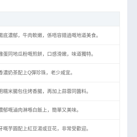
湯底濃郁，牛肉軟嫩，係唔容錯過嘅地道美食。
雞蛋同地瓜粉嘅煎餅，口感滑嫩，味道獨特。
香濃奶茶配上Q彈珍珠，老少咸宜。
用糯米腸包住烤香腸，再加上蒜蓉同醬料。
濃郁嘅滷肉淋喺白飯上，簡單又美味。
牙嘅芋圓配上紅豆湯或豆花，非常受歡迎。