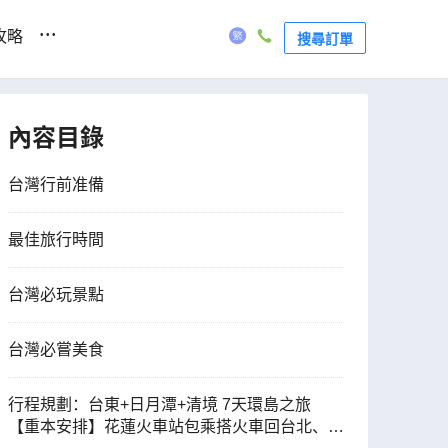
...
攻略
搜尋訂單
內容目錄
台灣行前准備
最佳旅行時間
台灣必玩景點
台灣必嘗美食
行程規劃：台東+日月潭+清境 7天環島之旅
【重本安排】花蓮火車站包乘搭火車回台北、清