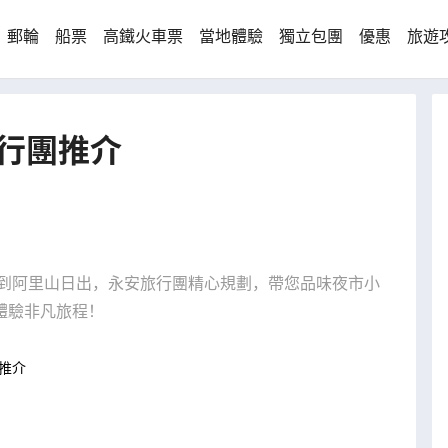
郵輪
船票
高鐵火車票
當地體驗
獨立包團
優惠
旅遊
行團推介
街到阿里山日出，永安旅行團精心規劃，帶您品味夜市小
體驗非凡旅程！
推介