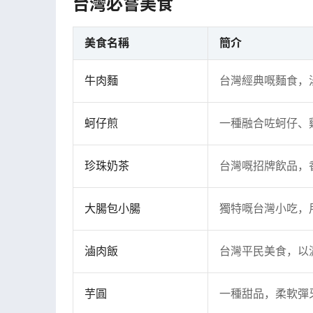
台灣必嘗美食
美食名稱
簡介
牛肉麵
台灣經典嘅麵食，
蚵仔煎
一種融合咗蚵仔、
珍珠奶茶
台灣嘅招牌飲品，
大腸包小腸
獨特嘅台灣小吃，
滷肉飯
台灣平民美食，以
芋圓
一種甜品，柔軟彈