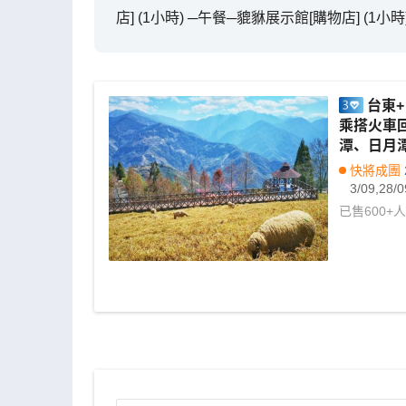
店] (1小時) ─午餐─貔貅展示館[購物店] (1小
台東
乘搭火車
潭、日月
代辦台灣簽
快將成團
3/09,28/0
已售
600+
人