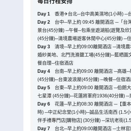
每日行程安排
Day
1
香港✈台北─台中高美濕地(1小時) ─台
Day
2
台中─早上約 09:45 離開酒店 
景台(45分鐘) ─午餐─包乘坐遊湖船(遊覽及
(45分鐘)─清境農場遊客休閒中心(45分鐘) ─
Day
3
清境─早上約09:00離開酒店 ─清境
婚紗美地、北門洗滌鹽工場(45分鐘)─藍晒圖文創
餐自理─住宿酒店
Day
4
台南─早上約09:00 離開酒店 ─高雄
(45分鐘)─台東波浪屋(45分鐘) ─晚餐─住宿
Day
5
台東─早上約09:00 離開酒店 ─伯朗
七星潭 (45分鐘)─花蓮將軍府1936(40分鐘
Day
6
花蓮─早上約08:30 離開酒店 ─【
時) ─中正紀念堂(1小時)─誠品生活南西 (1.
伴手禮專門店[購物店] (30分鐘) ─深坑老街(
Day
7
台北─早上約09:00離開酒店 ─士林官