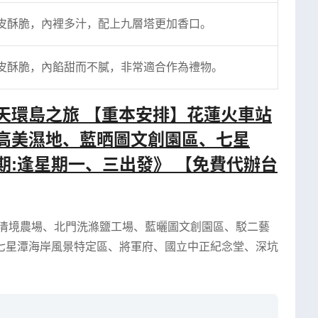
皮酥脆，內裡多汁，配上九層塔更加香口。
皮酥脆，內餡甜而不膩，非常適合作為禮物。
7天環島之旅 【重本安排】花蓮火車站
高美濕地、藍晒圖文創園區、七星
期:逢星期一、三出發》 【免費代辦台
清境農場
、
北門洗滌鹽工場
、
藍曬圖文創園區
、
駁二藝
七星潭海岸風景特定區
、
將軍府
、
國立中正紀念堂
、
深坑