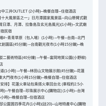
中三井OUTLET (2小時)─晚餐自理─住宿酒店
─「台灣十大風景區之一」日月潭國家風景區─向山懸臂式觀
欣賞日潭、月潭、拉魯島及玄光島風光)(1小時)─文武廟
住宿民宿
農場#~青青草原（包入場）(1小時) ─午餐─台南─北門
園區(45分鐘) ─台南觀光夜市(1小時15分鐘)─晚
─駁二藝術特區(40分鐘) ─午餐─富岡地質公園(小野柳)
酒店
大道(1小時) ─午餐─林田山文物展示館(45分鐘)─花蓮
) ─東大門夜市(1小時15分鐘)─晚餐自理─住宿酒店
重本安排】花蓮火車站包乘搭火車回台北 (車程約2.5小
5小時)─午餐自理─珍珠展示中心[購物店] (1小時)─台灣
1.5小時)─晚餐自理─住宿酒店
邸公園賞四季花卉(1小時)(註20)─山地特產中心[購物