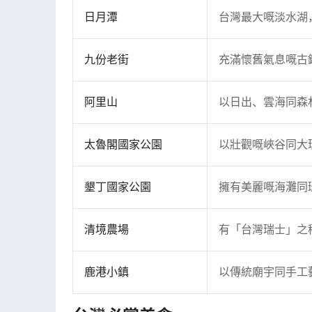
日月潭
台灣最大嘅淡水湖
九份老街
充滿懷舊氣息嘅古
阿里山
以日出、雲海同森
太魯閣國家公園
以壯觀嘅峽谷同大
墾丁國家公園
擁有美麗嘅海灘同
清境農場
有「台灣瑞士」之
鹿港小鎮
以傳統廟宇同手工