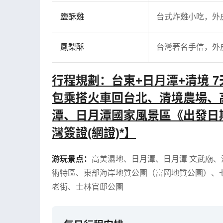
鹽酥雞
台式炸雞小吃，外
鳳梨酥
台灣著名手信，外
行程規劃：台東+日月潭+清境 
包乘搭火車回台北、清境農場、
潭、日月潭國家風景區《出發日
灣簽證(網證)*】
游玩景点：
高美濕地
、
日月潭
、
日月潭 文武廟
、
術特區
、
東部海岸地質公園（富岡地質公園）
、
老街
、
士林官邸公園