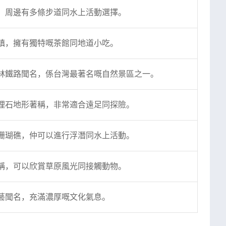
，周邊有多條步道同水上活動選擇。
鎮，擁有獨特嘅茶館同地道小吃。
林鐵路聞名，係台灣最著名嘅自然景區之一。
理石地形著稱，非常適合遠足同探險。
珊瑚礁，仲可以進行浮潛同水上活動。
稱，可以欣賞草原風光同接觸動物。
藝聞名，充滿濃厚嘅文化氣息。