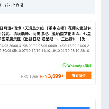
時) ─台北✈香港
+日月潭+清境 7天環島之旅 【重本安排】花蓮火車站包
回台北、清境農場、高美濕地、藍晒圖文創園區、七星
潭國家風景區《出發日期:逢星期一、三出發》 【免費
證(網證)*】
24/08,26/08,31/08,02/09,07/09,09/09,14/09,16/09,21/09,2
9,30/09,05/10,07/10,12/10,14/10,19/10,21/10,26/10,28/10
WhatsApp諮詢
3,699
+
查看詳情
HKD 4,299
HKD