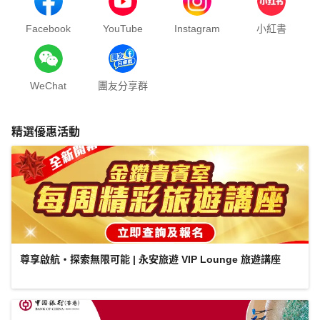
Facebook
YouTube
Instagram
小紅書
WeChat
團友分享群
精選優惠活動
尊享啟航・探索無限可能 | 永安旅遊 VIP Lounge 旅遊講座