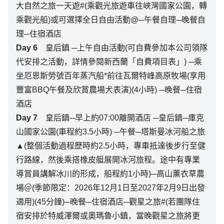
大自然之旅一天遊#(乘觀光旅遊車往峽灣國家公園，轉
乘觀光船)或可選擇全日自由活動@─午餐自理─晚餐自
理─住宿酒店
Day
6
皇后鎮 ─上午自由活動(可自費參加本公司領隊
代安排之活動，詳情參閱新西蘭「自費項目表」) ─乘
坐厄恩斯勞號百年蒸汽船*前往瓦爾特峰高原牧場(享用
豐富BBQ午餐及欣賞農場犬表演)(4小時) ─晚餐─住宿
酒店
Day
7
皇后鎮─早上約07:00離開酒店 ─皇后鎮─庫克
山國家公園(車程約3.5小時) ─午餐─塔斯曼冰河船之旅
▲(整個活動過程歷時約2.5小時，專車抵達後步行至健
行路線，然後乘搭橡皮艇展開冰河旅程。途中有專業
導賞員講解冰川的形成，船程約1小時)─高山薰衣草農
場＠(季節限定：2026年12月1日至2027年2月9日出發
適用)(45分鐘)─晚餐─住宿酒店─觀星之旅#(若團隊住
宿安排於特威澤爾或奧瑪魯小鎮，當晚觀星之旅將更