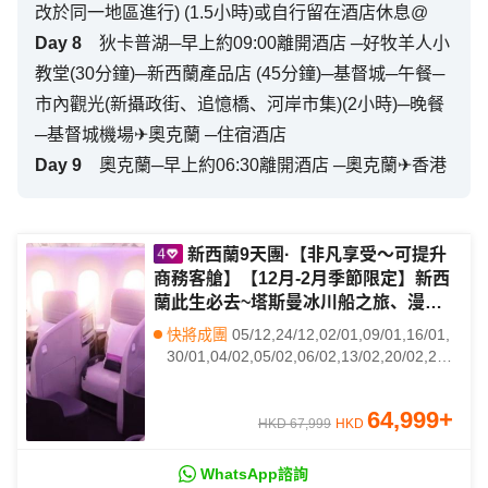
改於同一地區進行) (1.5小時)或自行留在酒店休息@
Day
8
狄卡普湖─早上約09:00離開酒店 ─好牧羊人小
教堂(30分鐘)─新西蘭產品店 (45分鐘)─基督城─午餐─
市內觀光(新攝政街、追憶橋、河岸市集)(2小時)─晚餐
─基督城機場✈奧克蘭 ─住宿酒店
Day
9
奧克蘭─早上約06:30離開酒店 ─奧克蘭✈香港
新西蘭9天團·【非凡享受～可提升
商務客艙】【12月-2月季節限定】新西
蘭此生必去~塔斯曼冰川船之旅、漫步
夢幻紫色花海 、 Jackson果園現摘水
快將成團
05/12,24/12,02/01,09/01,16/01,
果、美福灣限定包遊、銀河觀星之旅、
30/01,04/02,05/02,06/02,13/02,20/02,27/
體驗搭乘百年蒸汽船
02
64,999
+
HKD 67,999
HKD
WhatsApp諮詢