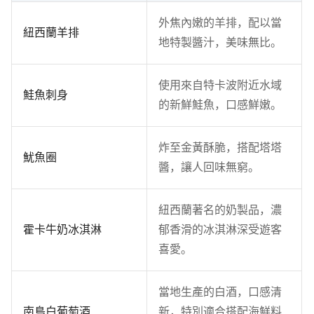
外焦內嫩的羊排，配以當
紐西蘭羊排
地特製醬汁，美味無比。
使用來自特卡波附近水域
鮭魚刺身
的新鮮鮭魚，口感鮮嫩。
炸至金黃酥脆，搭配塔塔
魷魚圈
醬，讓人回味無窮。
紐西蘭著名的奶製品，濃
霍卡牛奶冰淇淋
郁香滑的冰淇淋深受遊客
喜愛。
當地生產的白酒，口感清
南島白葡萄酒
新，特別適合搭配海鮮料