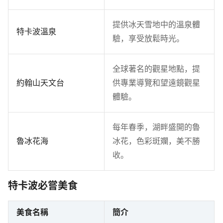
提供冰天雪地中的溫泉體
特卡波溫泉
驗，享受放鬆時光。
全球著名的觀星地點，提
約翰山天文台
供專業導覽和望遠鏡觀星
體驗。
每年春季，湖畔盛開的魯
魯冰花海
冰花，色彩斑斕，美不勝
收。
特卡波必嘗美食
美食名稱
簡介