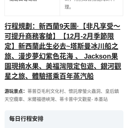
理。
行程規劃：新西蘭9天團·【非凡享受～
可提升商務客艙】【12月-2月季節限
定】新西蘭此生必去~塔斯曼冰川船之
旅、漫步夢幻紫色花海 、 Jackson果
園現摘水果、美福灣限定包遊、銀河觀
星之旅、體驗搭乘百年蒸汽船
游玩景点：
蒂普亞毛利文化村
、
懷託摩螢火蟲洞
、
皇后鎮
天空纜車
、
米爾福德峽灣
、
蒂卡普中文觀星- 本墨站
每日行程安排