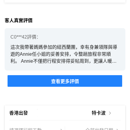
客人真實評價
C0***42
評價：
這次我帶著媽媽參加的紐西蘭團，幸有身兼領隊與導
遊的Annie任小姐的妥善安排，令整趟旅程非常順
利。 Annie不僅把行程安排得妥帖周到，更讓人暖心
的是，她時刻關照同行的媽媽，會主動留意媽媽的需
要，讓我格外安心。
查看更多評價