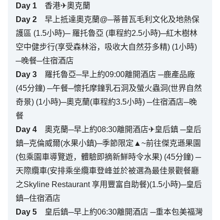
Day
1
香港✈奧克蘭
Day
2
早上抵達奧克蘭@─蒂普瓦毛利文化及地熱保
護區 (1.5小時)─ 羅托魯亞 (車程約2.5小時)─紅木樹林
空中健步行(享受森林浴，吸收大自然芬多精) (1小時)
─晚餐─住宿酒店
Day
3
羅托魯亞─早上約09:00離開酒店 ─鹿產品廠
(45分鐘) ─午餐─懷托摩鐘乳石洞及螢火蟲洞(世界自然
奇景) (1小時)─奧克蘭(車程約3.5小時) ─住宿酒店─晚
餐
Day
4
奧克蘭─早上約08:30離開酒店✈皇后鎮 ─皇后
鎮─克倫威爾(水果小鎮)─季節限定▲~前往傑克遜果園
(包乘園車導覽遊，體驗即摘新鮮時令水果) (45分鐘) ─
天際纜車(安排乘坐纜車登峰並於被選為最佳景觀餐廳
之Skyline Restaurant 享用豐富自助餐)(1.5小時)─皇后
鎮─住宿酒店
Day
5
皇后鎮─早上約06:30離開酒店 ─重本包美福灣