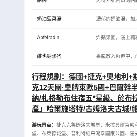
豬腳
烤得外脆內嫩的豬
奶油菠菜湯
濃郁的奶油湯，加
Apfelradln
炸蘋果圈，灑上糖
維也納熱狗
香腸放入麵包中，
行程規劃：德國+捷克+奧地利+
克12天團·皇牌東歐5國+巴爾幹
納/札格勒布住宿五*星級、於
產」哈爾施塔特/古姆洛夫古城/
游玩景点：
捷克克魯姆洛夫城堡
、
米拉貝爾宮殿
堡
、
布萊德城堡
、
普利特維采湖羣國家公園
、
霍