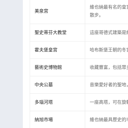
維也納最有名的皇
美泉宮
散步。
聖史蒂芬大教堂
這座哥德式建築是
霍夫堡皇宮
哈布斯堡王朝的冬
藝術史博物館
收藏豐富，包括眾
中央公墓
音樂愛好者的聖地
多瑙河塔
一座高塔，可在旋
納旭市場
維也納最具歷史的