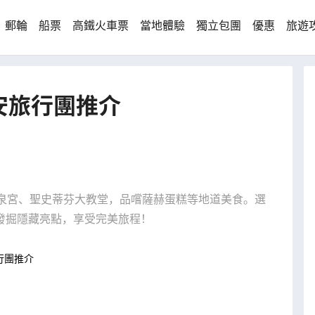
郵輪
船票
高鐵火車票
當地體驗
獨立包團
優惠
旅遊
安旅行團推介
美泉宮、聖史蒂芬大教堂，品嚐薩赫蛋糕等地道美食。選
發掘隱藏亮點，享受完美旅程！
行團推介