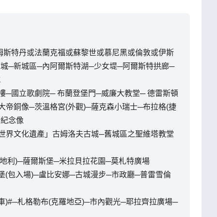
阿姆斯特丹或法蘭克福或蘇黎世或慕尼黑或倫敦或伊斯
庫城─新城區─內阿爾斯特湖─少女堤─阿爾斯特拱廊─
城
樓─國立歌劇院─ 布蘭登堡門─威廉大教堂─ 德雷斯頓
大帝銅像─茨溫格宮(外觀)─薩克森小瑞士─布拉格(捷
斯紀念像
「世界文化遺產」古姆洛夫古城─舊城區之聖維塔教堂
奧地利)─薩爾斯堡─米拉貝拉花園─莫札特廣場
堡(包入場)─盧比安娜─古城漫步─市政廳─普雷雪倫
)#─札格勒布(克羅地亞)─市內觀光─耶拉齊拉廣場─