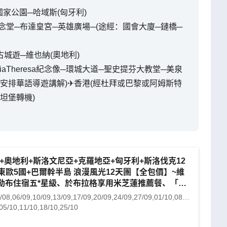
家公園─哈域斯(匈牙利)
念堂─布達皇宮─英雄廣場─(途經：國會大廈─鏈橋─
古城遊─維也納(奧地利)
iaTheresa紀念像─環城大道─聖史提芬大教堂─美泉
安排華語導遊講解)✈香港(經杜拜或巴黎或阿姆斯特
坦堡轉機)
+奧地利+斯洛文尼亞+克羅地亞+匈牙利+斯洛伐克12
東歐5國+巴爾幹半島 浪漫風光12天團【全包價】~維
格勒布住宿五*星級、於布拉格享用米芝蓮推薦餐、「世
產」哈爾施塔特/古姆洛夫古城/維也納美泉宮、安排多
/08,06/09,10/09,13/09,17/09,20/09,24/09,27/09,01/10,08/10,21/10
遊
05/10,11/10,18/10,25/10