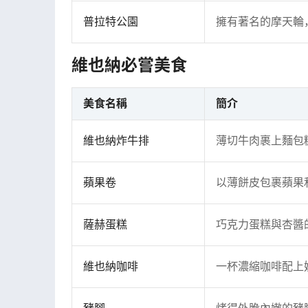
普拉特公園
擁有著名的摩天輪
維也納必嘗美食
美食名稱
簡介
維也納炸牛排
薄切牛肉裹上麵包
蘋果卷
以薄餅皮包裹蘋果
薩赫蛋糕
巧克力蛋糕與杏醬
維也納咖啡
一杯濃縮咖啡配上