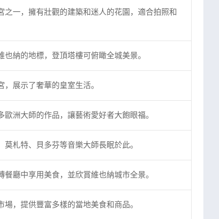
宮之一，擁有壯觀的建築和迷人的花園，適合拍照和
維也納的地標，登頂塔樓可俯瞰全城美景。
宮，展示了奢華的皇室生活。
多歐洲大師的作品，讓藝術愛好者大飽眼福。
，莫札特、貝多芬等音樂大師長眠於此。
轉餐廳中享用美食，並欣賞維也納城市全景。
市場，提供豐富多樣的當地美食和商品。