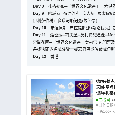
Day
8
札格勒布─「世界文化遺產」十六湖國
Day
9
哈域斯─布達佩斯─漁人堡─馬太爾紀
伊利莎伯橋)─多瑙河船河遊(包船票)
Day
10
布達佩斯─布拉提斯娜 (斯洛伐克)─
Day
11
維也納─荷夫堡─莫札特紀念像─Mar
宮御花園─「世界文化遺產」美泉宮(包門票及
丹或法蘭克福或蘇黎世或慕尼黑或倫敦或伊斯
Day
12
香港
德國+捷克
天團·皇牌
也納/札
界文化遺
已成團
30
瑙河船河
其他日期
已售
100+
人