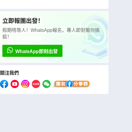
+巴爾幹半島 浪漫風光12天團【全包價】~維也
納/札格勒布住宿五*星級、於布拉格享用米芝蓮
推薦餐、「世界文化遺產」哈爾施塔特/古姆洛
夫古城/維也納美泉宮、安排多瑙河船河遊
立即報團出發！
假期唔等人！WhatsApp報名，專人即刻幫你搞
掂！
WhatsApp即刻出發
關注我們