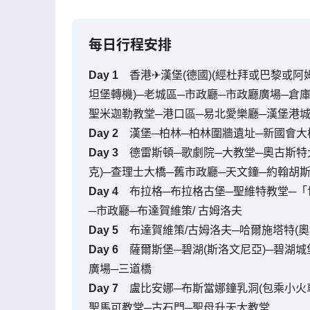
每日行程安排
Day
1
香港✈漢堡(德國)(經杜拜或巴黎或
坦堡轉機)─老城區─市政廳─市政廳廣場─倉
聖米迦勒教堂─港口區─易北愛樂廳─漢堡港
Day
2
漢堡─柏林─柏林圍牆遺址─新國會大
Day
3
德雷斯頓─歌劇院─大教堂─奧古斯特
克)─查理士大橋─舊市政廳─天文鐘─約翰胡
Day
4
布拉格─布拉格古堡─聖維特教堂─
─市政廳─布達賀維策/ 古姆洛夫
Day
5
布達賀維策/古姆洛夫─哈爾施塔特(
Day
6
薩爾斯堡─碧湖(斯洛文尼亞)─碧湖城
廣場─三道橋
Day
7
盧比安娜─布斯當娜鐘乳洞(包乘小火車
聖馬可教堂─古石門─聖母升天大教堂