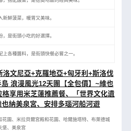
腳，搭配酸菜，是德奧地區的經典美味。
入新鮮菠菜，暖胃又美味。
粉，是街頭小吃的好選擇。
配上各種醬料，是街頭快餐必嘗之一。
斯洛文尼亞+克羅地亞+匈牙利+斯洛伐
半島 浪漫風光12天團【全包價】~維也
布拉格享用米芝蓮推薦餐、「世界文化遺
維也納美泉宮、安排多瑙河船河遊
和花園
、
米拉貝爾宮殿和花園
、
哈爾施塔特
、
布萊德城
夫堡
、
美泉宮