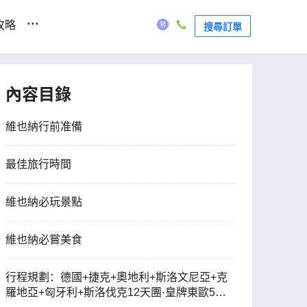
...
攻略
搜尋訂單
內容目錄
維也納行前准備
最佳旅行時間
維也納必玩景點
維也納必嘗美食
行程規劃：德國+捷克+奧地利+斯洛文尼亞+克
羅地亞+匈牙利+斯洛伐克12天團·皇牌東歐5國