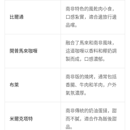
南非特色的風乾肉小食，
比爾通
口感紮實，適合邊旅行邊
品嚐。
融合了馬來和南非風味，
開普馬來咖喱
這道咖喱以香料和椰奶調
製而成，口感濃郁。
南非版的燒烤，通常包括
布萊
香腸、牛肉和羊肉，戶外
氣氛濃厚。
南非傳統的奶油蛋撻，甜
米爾克塔特
而不膩，適合作為飯後甜
品。