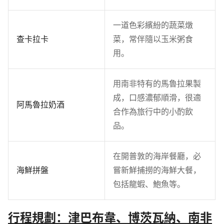
一道色彩繽紛的蔬菜燉
查卡拉卡
菜，常伴隨以玉米粥食
用。
用南非特有的馬魯拉果製
成，口感濃郁順滑，很適
阿馬魯拉奶酒
合作為旅行中的小酌飲
品。
在開普敦的海岸餐廳，必
海鮮拼盤
嘗新鮮捕撈的海鮮大餐，
包括龍蝦、鮑魚等。
行程規劃：津巴布韋、博茨瓦納、南非