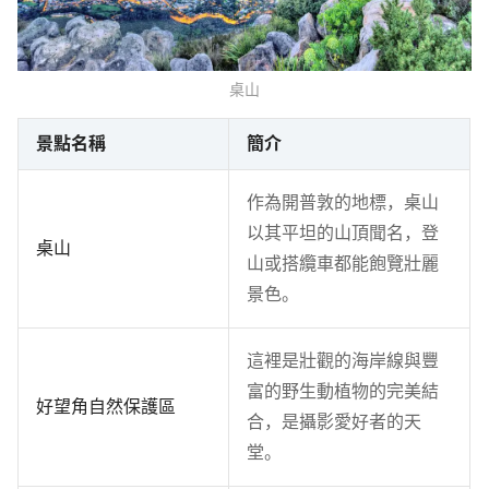
桌山
景點名稱
簡介
作為開普敦的地標，桌山
以其平坦的山頂聞名，登
桌山
山或搭纜車都能飽覽壯麗
景色。
這裡是壯觀的海岸線與豐
富的野生動植物的完美結
好望角自然保護區
合，是攝影愛好者的天
堂。