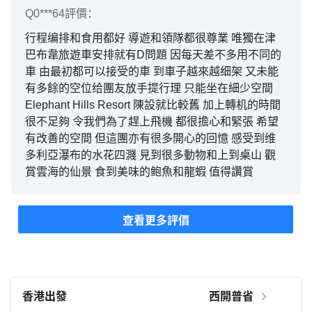
Q0***64
評價：
行程编排和食用都好 導遊和領隊都很尊業 唯獨在津
巴布韋旅遊車安排就有D問題 因每天差不多用不同的
車 由最初都可以接受的車 到車子越來越细架 又未能
有多餘的空位给團友放手提行理 只能坐在細少空間
Elephant Hills Resort 陳設就比較舊 加上轉机的時間
很不足夠 令我們為了趕上飛機 都很擔心和緊張 希望
有改善的空間 但這團亦有很多開心的回憶 感受到维
多利亞瀑布的水花四濺 見到很多動物和上到桌山 觀
賞雲海的仙景 食到美味的鲍魚和龍蝦 值得讚賞
查看更多評價