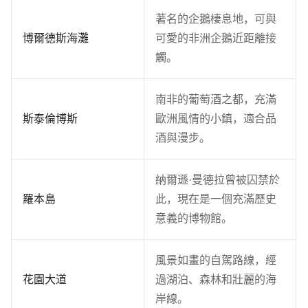
著名的企鵝棲息地，可與
博爾德斯海灘
可愛的非洲企鵝近距離接
觸。
南非的葡萄酒之都，充滿
斯泰倫博斯
歐洲風情的小鎮，適合品
酒與漫步。
納爾遜·曼德拉曾被囚禁於
羅本島
此，現在是一個充滿歷史
意義的博物館。
風景如畫的自駕路線，經
花園大道
過湖泊、森林和壯麗的海
岸線。