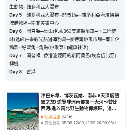
生動物─維多利亞大瀑布
Day
5
維多利亞大瀑布─開普頓#─維多利亞海濱娛樂
城購物區─南非美鑽中心
Day
6
開普頓─桌山(包乘360度旋轉吊車─十二門徒
峰(途經)─乘觀光船遊海豹島─豪特灣跳蚤市場─南非企
鵝灘─好望角─角點(包乘登山纜車往返)
Day
7
開普頓─香港途經阿的斯阿貝巴(埃塞俄比亞)
轉機
Day
8
香港
津巴布韋、博茨瓦納、南非 8天深度體
驗之旅/ 遊覽非洲南部第一大河～贊比
西河/進入高比野生動物保護區，追蹤
及近距離觀看野生動物／品嚐原隻龍
快將成團
24/08
蝦、海鮮拼盤、【原隻南非鮑魚】全鮑
其他日期
05/09,12/09,19/09,26/09,03/10,10/10,17/10,10/04,17/04,24/04,01/05,08/05,15/05,22/05,29/05,05/06,12/06,19/06,03/07,10/07
宴及薑蔥焗生蠔【優遊全包】