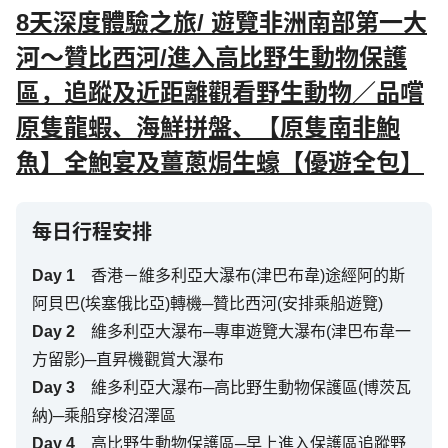
8天深度體驗之旅/ 遊覽非洲南部第一大
河～贊比西河/進入高比野生動物保護
區，追蹤及近距離觀看野生動物／品嚐
原隻龍蝦、海鮮拼盤、【原隻南非鮑
魚】全鮑宴及薑蔥焗生蠔【優遊全包】
每日行程安排
Day
1
香港－維多利亞大瀑布(津巴布韋)途經阿的斯
阿貝巴(埃塞俄比亞)轉機─贊比西河(安排乘船遊覽)
Day
2
維多利亞大瀑布─專車遊覽大瀑布(津巴布韋一
方留影)─直昇機觀賞大瀑布
Day
3
維多利亞大瀑布─高比野生動物保護區(博茨瓦
納)─乘船穿梭沼澤區
Day
4
高比野生動物保護區─早上進入保護區追蹤野