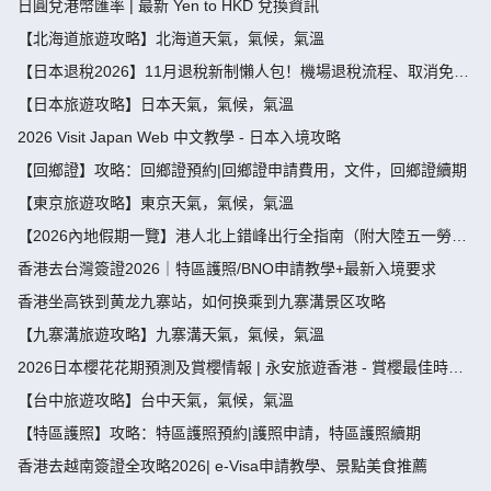
日圓兌港幣匯率 | 最新 Yen to HKD 兌換資訊
【北海道旅遊攻略】北海道天氣，氣候，氣溫
【日本退稅2026】11月退稅新制懶人包！機場退稅流程、取消免稅
袋及限額全攻略 - 永安旅遊
【日本旅遊攻略】日本天氣，氣候，氣溫
2026 Visit Japan Web 中文教學 - 日本入境攻略
【回鄉證】攻略：回鄉證預約|回鄉證申請費用，文件，回鄉證續期
【東京旅遊攻略】東京天氣，氣候，氣溫
【2026內地假期一覽】港人北上錯峰出行全指南（附大陸五一勞動
節，端午節假期攻略）
香港去台灣簽證2026｜特區護照/BNO申請教學+最新入境要求
香港坐高铁到黄龙九寨站，如何换乘到九寨溝景区攻略
【九寨溝旅遊攻略】九寨溝天氣，氣候，氣溫
2026日本櫻花花期預測及賞櫻情報 | 永安旅遊香港 - 賞櫻最佳時
間、地點推薦
【台中旅遊攻略】台中天氣，氣候，氣溫
【特區護照】攻略：特區護照預約|護照申請，特區護照續期
香港去越南簽證全攻略2026| e-Visa申請教學、景點美食推薦