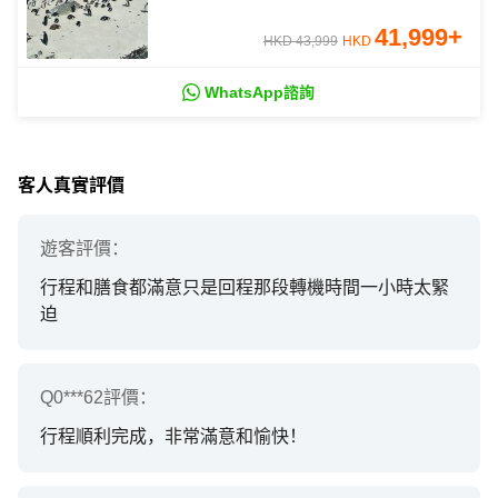
41,999
+
HKD 43,999
HKD
WhatsApp諮詢
客人真實評價
遊客
評價：
行程和膳食都滿意只是回程那段轉機時間一小時太緊
迫
Q0***62
評價：
行程順利完成，非常滿意和愉快！