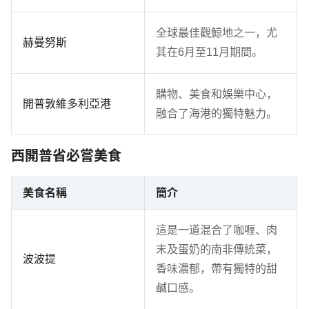
全球最佳觀鯨地之一，尤
赫曼努斯
其在6月至11月期間。
購物、美食和娛樂中心，
開普敦維多利亞港
融合了海港的獨特魅力。
西開普省必嘗美食
美食名稱
簡介
這是一道混合了咖喱、肉
末及蛋奶的南非傳統菜，
波波提
香味濃郁，帶有獨特的甜
鹹口感。