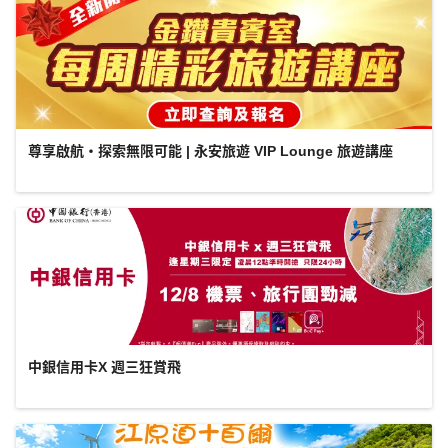
尊享啟航・探索無限可能 | 永安旅遊 VIP Lounge 旅遊講座
中銀信用卡X 週三狂賞飛