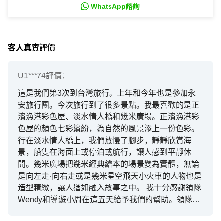
WhatsApp諮詢
客人真實評價
U1***74
評價：
這是我們第3次到台灣旅行。上年和今年也是參加永
安旅行團。今次旅行到了很多景點。我最喜歡的是正
濱漁港彩色屋、淡水情人橋和幾米廣場。正濱漁港彩
色屋的顏色七彩繽紛，為自然的風景添上一份色彩。
行在淡水情人橋上，我們放慢了腳步，靜靜欣賞海
景，船隻在海面上或停泊或航行，讓人感到平靜休
閒。幾米廣場把幾米經典繪本的場景變為實體，無論
是向左走·向右走或是幾米星空飛天小火車的人物也是
造型精緻，讓人猶如融入故事之中。 我十分感謝領隊
Wendy和導遊小周在這五天給予我們的幫助。領隊
Wendy時常提醒我們集合的時間，又耐心地解答我們