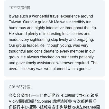
的問題，無微不至的照顧團友，實在令我們感動。另
外，當我們在旅程第一天遇上電話卡無法使用的問
T0***27
評價：
題，幸得導遊小周帶我們到電話公司尋求技術支援，
It was such a wonderful travel experience around
成功解決了電話卡的問題。
Taiwan. Our tour guide Mr Ma was incredibly fun,
humorous and highly interactive throughout the trip.
He shared plenty of interesting local stories and
made every sightseeing stop lively and engaging.
Our group leader, Kei, though young, was very
thoughtful and considerate to every member in our
group. He always checked on our needs patiently
and gave timely assistance whenever required. The
overall itinerary was well‑planned with a good
balance of scenic spots and leisure time. We got to
experience local culture, delicious food and beautiful
scenery at a comfortable pace. I truly enjoyed this
C0***85
評價：
pleasant journey, and I would highly recommend this
今次台灣團有一日自由活動👍可以四圍食野👏👏領隊
tour to anyone planning a trip to Taiwan. Thank you
Vicky體貼照顧 🥰Connie 講解清晰😆 今次都係搵旺
for the great arrangement!
角銀行中心搵葉小姐報名😆多謝幫我地揀左heahea團