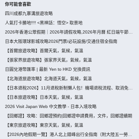
你可能會喜歡
四川成都九寨溝旅遊攻略
人氣打卡勝地!!!! <黑神話：悟空> 取景地
2026年香港公眾假期｜2026年請假攻略,2026年月曆 紅日端午節請
假攻略請4放9-public holiday 2026
日本大阪環球影城攻略2026門票/必玩設施/交通住宿全指南
【首爾旅遊攻略】首爾天氣，氣候，氣溫
【張家界旅遊攻略】張家界天氣，氣候，氣溫
日圓兌港幣匯率 | 最新 Yen to HKD 兌換資訊
【北海道旅遊攻略】北海道天氣，氣候，氣溫
【日本退稅2026】11月退稅新制懶人包！機場退稅流程、取消免稅
袋及限額全攻略 - 永安旅遊
【日本旅遊攻略】日本天氣，氣候，氣溫
2026 Visit Japan Web 中文教學 - 日本入境攻略
【回鄉證】攻略：回鄉證預約|回鄉證申請費用，文件，回鄉證續期
【東京旅遊攻略】東京天氣，氣候，氣溫
【2026內地假期一覽】港人北上錯峰出行全指南（附大陸五一勞動