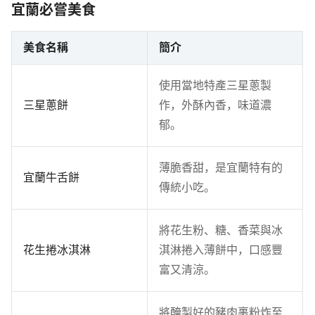
宜蘭必嘗美食
美食名稱
簡介
使用當地特產三星蔥製
三星蔥餅
作，外酥內香，味道濃
郁。
薄脆香甜，是宜蘭特有的
宜蘭牛舌餅
傳統小吃。
將花生粉、糖、香菜與冰
花生捲冰淇淋
淇淋捲入薄餅中，口感豐
富又清涼。
將醃製好的豬肉裹粉炸至