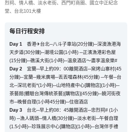
烈祠
、
情人橋
、
淡水老街
、
西門町商圈
、
國立中正紀念
堂
、
台北101大樓
每日行程安排
Day
1
香港✈台北─八斗子車站(20分鐘)─深澳漁港海
天步道(30分鐘)─潮境公園(1小時) ─正濱漁港彩色屋
(15分鐘)─礁溪大街(1小時)─溫泉酒店～盡享溫泉樂#
Day
2
宜蘭─早上約09：00離開酒店─窯烤山寨村(45
分鐘)─宜蘭─幾米廣場─丟丟噹森林(45分鐘) ─午餐─台
北─深坑老街*(1小時)─山地特產中心[購物店](1小時)─
茶藝館(體驗台灣傳統茶藝)[購物店](45分鐘)─饒河街夜
市─晚餐自理(1小時45分鐘)─住宿酒店
Day
3
台北─早上約08：45離開酒店─忠烈祠# (1小
時) ─漁人碼頭─情人橋(30分鐘)─淡水老街─午餐自理
(1.5小時)─珍珠展示中心[購物店](1小時)─台灣伴手禮