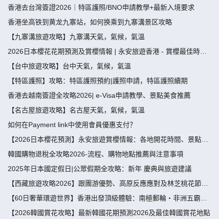
節，端午節假期攻略）
香港去台灣簽證2026｜特區護照/BNO申請教學+最新入境要求
香港坐高铁到黄龙九寨站，如何换乘到九寨溝景区攻略
【九寨溝旅遊攻略】九寨溝天氣，氣候，氣溫
2026日本櫻花花期預測及賞櫻情報 | 永安旅遊香港 - 賞櫻最佳時
間、地點推薦
【台中旅遊攻略】台中天氣，氣候，氣溫
【特區護照】攻略：特區護照預約|護照申請，特區護照續期
香港去越南簽證全攻略2026| e-Visa申請教學、景點美食推薦
【名古屋旅遊攻略】名古屋天氣，氣候，氣溫
如何在Payment link中使用會員優惠支付？
【2026日本櫻花預測】永安旅遊賞櫻情報：各地開花時間、景點推
薦
韓國購物退稅全攻略2026-流程、購物地點推薦與注意事項
2025年日本國定假日|公眾假期全攻略：新年 慶典與旅遊建議
【西藏旅遊攻略2026】跟團游優勢、高原反應應對及林芝桃花節深
度指南
【60日奢華環遊世界】香港出發頂級體驗：南極郵輪・非洲五霸・
北極光・限定美食盛宴
【2026韓國賞花攻略】最新韓國花期預測2026及最佳韓國賞花地點