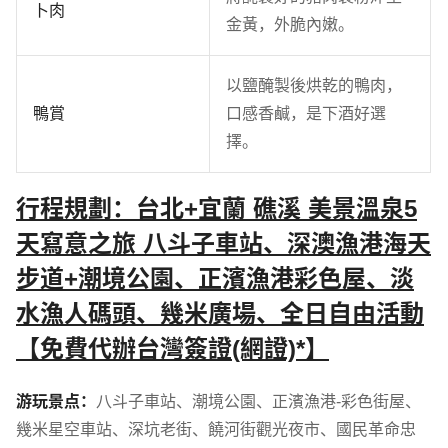
卜肉
金黃，外脆內嫩。
以鹽醃製後烘乾的鴨肉，
鴨賞
口感香鹹，是下酒好選
擇。
行程規劃：台北+宜蘭 礁溪 美景溫泉5
天寫意之旅 八斗子車站、深澳漁港海天
步道+潮境公園、正濱漁港彩色屋、淡
水漁人碼頭、幾米廣場、全日自由活動
【免費代辦台灣簽證(網證)*】
游玩景点：
八斗子車站
、
潮境公園
、
正濱漁港-彩色街屋
、
幾米星空車站
、
深坑老街
、
饒河街觀光夜市
、
國民革命忠