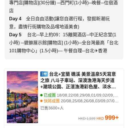
專門店[購物店](30分鐘) ─西門町(1小時)─晚餐─住宿酒
店
Day
4
全日自由活動(讓您自選行程，發掘新潮玩
意，盡情行街購物及品嚐地道美食)
Day
5
台北─早上約09：15離開酒店─中正紀念堂(1
小時) ─貔貅展示館[購物店] (1小時)─全台灣最高「台北
101購物中心」(1.5小時)— 午餐自理─台北✈香港
台北+宜蘭 礁溪 美景溫泉5天寫意
之旅 八斗子車站、深澳漁港海天步道
+潮境公園、正濱漁港彩色屋、淡水漁
人碼頭、幾米廣場、全日自由活動【免
已成團
18/08,22/08,29/08,01/09,02/09,05/09,09/09,12/09,16/09,17/09,22/09,24/09,06/10,08/10,13/10,15/10,20/10,14/11
費代辦台灣簽證(網證)*】
快將成團
20/08,25/08,26/08,03/09,07/09,08/09,10/09,15/09,19/09,20/09,23/09,26/09,27/09,29/09,30/09,04/10,07/10,10/10,14/10,17/10
其他日期
21/08,23/08,24/08,28/08,30/08,31/08,04/09,06/09,11/09,13/09,14/09,18/09,21/09,25/09,28/09,01/10,02/10,03/10,05/10,09/10
已售
3600+
人
999
+
HKD 1,599
HKD