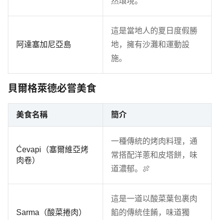
然環境。
這是當地人的夏日度假勝
阿達塞加尼亞島
地，擁有沙灘和運動設
施。
貝爾格萊德必嘗美食
美食名稱
簡介
一種傳統的烤肉料理，通
Ćevapi（塞爾維亞烤
常搭配洋蔥和皮塔餅，味
肉卷）
道濃郁。🍖
這是一道以酸菜葉包裹肉
Sarma（酸菜捲肉）
餡的傳統佳餚，味道獨