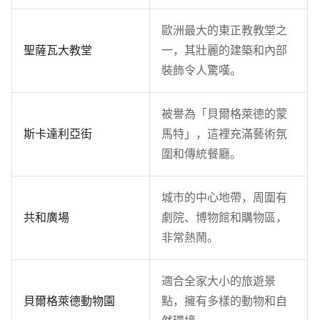
歐洲最大的東正教教堂之
聖薩瓦大教堂
一，其壯麗的建築和內部
裝飾令人驚嘆。
被譽為「貝爾格萊德的蒙
斯卡達利亞街
馬特」，這裡充滿藝術氛
圍和傳統餐廳。
城市的中心地帶，周圍有
共和廣場
劇院、博物館和購物區，
非常熱鬧。
適合全家大小的旅遊景
貝爾格萊德動物園
點，擁有多樣的動物和自