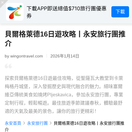
下載APP即送總值$710旅行團優惠
下載
券
貝爾格萊德16日遊攻略丨永安旅行團推
介
by wingontravel.com
2026年1月14日
探索貝爾格萊德16日遊最佳攻略，從聖薩瓦大教堂到卡萊
梅格丹城堡，深入發掘歷史與現代融合的魅力。細味塞爾
維亞傳統美食如燒烤Pljeskavica，參加永安旅行團，專業
定制行程，輕鬆暢遊。最佳旅遊季節建議春秋，體驗最舒
適的天氣及最美的景色，讓你的旅行更精彩！
永安首頁
永安旅行團
貝爾格萊德16日遊攻略丨永安旅行團推
介