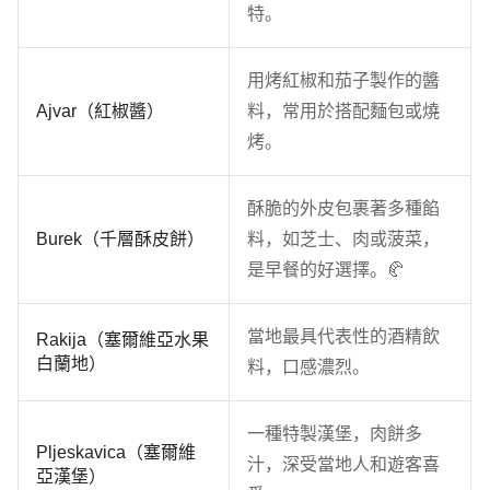
特。
用烤紅椒和茄子製作的醬
Ajvar（紅椒醬）
料，常用於搭配麵包或燒
烤。
酥脆的外皮包裹著多種餡
Burek（千層酥皮餅）
料，如芝士、肉或菠菜，
是早餐的好選擇。🥐
當地最具代表性的酒精飲
Rakija（塞爾維亞水果
白蘭地）
料，口感濃烈。
一種特製漢堡，肉餅多
Pljeskavica（塞爾維
汁，深受當地人和遊客喜
亞漢堡）