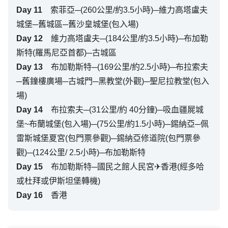
Day
11
索菲亞─(260公里/約3.5小時)─維力高塔盧夫
城堡─舊城區─舊沙皇城堡(包入場)
Day
12
維力高塔盧夫─(184公里/約3.5小時)─布加勒
斯特(羅馬尼亞首都)─古城區
Day
13
布加勒斯特─(169公里/約2.5小時)─布拉索夫
─舊鐘樓廣場─古城門─黑教堂(外觀)─聖尼拉教堂(包入
場)
Day
14
布拉索夫─(31公里/約 40分鐘)─吸血疆屍城
堡~布蘭城堡(包入場)─(75公里/約1.5小時)─錫納亞─佩
雷斯城堡夏宮(包門票參觀)─錫納亞修道院(包門票參
觀)─(124公里/ 2.5小時)─布加勒斯特
Day
15
布加勒斯特─國民之館人民宮✈香港(經多哈
或杜拜或伊斯坦堡轉機)
Day
16
香港