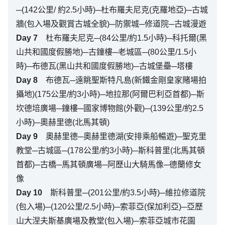
─(142公里/ 約2.5小時)─杜布羅夫尼克(克羅地亞)─古城
牆(包入場及觀賞古城全貌)─防禦城─修道院─古城漫遊
Day
7
杜布羅夫尼克─(84公里/約1.5小時)─科托爾(黑
山共和國度假勝地)─古鐘樓─老城區─(80公里/1.5小
時)─布德瓦(黑山共和國度假勝地)─古城堡壘─塔樓
Day
8
布德瓦─遠眺聖斯特凡島(新鐵金剛皇家賭場拍
攝地)(175公里/約3小時)─地拉那(阿爾巴利亞首都)─斯
坎德培廣場─鐘樓─國家博物館(外觀)─(139公里/約2.5
小時)─奧赫里德(北馬其頓)
Day
9
奧赫里德─奧赫里德湖(安排乘船暢遊)─聖克里
教堂─古城區─(178公里/約3小時)─斯科普里(北馬其頓
首都)─古橋─馬其頓廣場─阿歷山大騎馬像─德蘭修女
像
Day
10
斯科普里─(201公里/約3.5小時)─維拉修道院
(包入場)─(120公里/2.5小時)─索菲亞(保加利亞)─亞歷
山大涅夫斯基廣場及教堂(包入場)─索菲亞城市花園