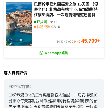
巴爾幹半島九國探索之旅 16天團 【優
遊全包】札格勒布/索非亞/布加勒斯特
住宿5*酒店、一次過暢遊暢遊巴爾幹半
島國家城堡/古城/修道院/教堂、7晚於
已成團
18/09
酒店享用晚餐包紅酒、欣賞民族表演及
快將成團
02/10
晚餐/無自費
45,799
+
HKD 46,999
HKD
WhatsApp諮詢
客人真實評價
F0***57
評價：
10分欣賞Eric的工作態度對客人熱誠，一切安排都10
分細心每天都對我哋作出詳細的行程講解和明天的預
先安排. Eric 每天都提醒我們要留意安全, 將每一個國