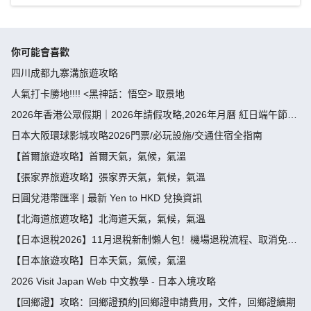
你可能會喜歡
四川成都九寨溝旅遊攻略
人氣打卡勝地!!!! <黑神話：悟空> 取景地
2026年香港公眾假期｜2026年請假攻略,2026年月曆 紅日端午節請
假攻略請4放9-public holiday 2026
日本大阪環球影城攻略2026門票/必玩設施/交通住宿全指南
【首爾旅遊攻略】首爾天氣，氣候，氣溫
【張家界旅遊攻略】張家界天氣，氣候，氣溫
日圓兌港幣匯率 | 最新 Yen to HKD 兌換資訊
【北海道旅遊攻略】北海道天氣，氣候，氣溫
【日本退稅2026】11月退稅新制懶人包！機場退稅流程、取消免稅
袋及限額全攻略 - 永安旅遊
【日本旅遊攻略】日本天氣，氣候，氣溫
2026 Visit Japan Web 中文教學 - 日本入境攻略
【回鄉證】攻略：回鄉證預約|回鄉證申請費用，文件，回鄉證續期