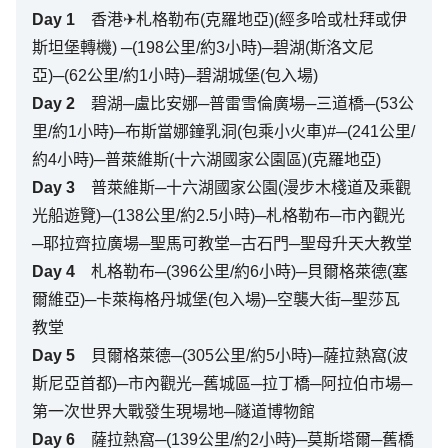
Day
1
香港✈札格勒布(克羅地亞)(經多哈或杜拜或伊
斯坦堡轉機) ─(198公里/約3小時)─碧湖(斯洛文尼
亞)─(62公里/約1小時)─碧湖城堡(包入場)
Day
2
碧湖─盧比安娜─普雷雪倫廣場─三道橋─(53公
里/約1小時)─布斯當娜鐘乳洞(包乘小火車)#─(241公里/
約4小時)─普萊維斯(十六湖國家公園區)(克羅地亞)
Day
3
普萊維斯─十六湖國家公園(漫步木棧道及乘觀
光船遊覽)─(138公里/約2.5小時)─札格勒布─市內觀光
─耶拉齊拉廣場─聖馬可教堂─古石門─聖母升天大教堂
Day
4
札格勒布─(396公里/約6小時)─貝爾格萊德(塞
爾維亞)─卡萊梅格丹城堡(包入場)─空襲大街─聖莎瓦
教堂
Day
5
貝爾格萊德─(305公里/約5小時)─薩拉熱窩(波
斯尼亞首都)─市內觀光─舊城區─拉丁橋─阿拉伯市場─
第一次世界大戰發生現場地─隧道博物館
Day
6
薩拉熱窩─(139公里/約2小時)─莫斯塔爾─舊橋