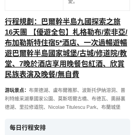
愛。
行程規劃：巴爾幹半島九國探索之旅
16天團 【優遊全包】札格勒布/索非亞/
布加勒斯特住宿5*酒店、一次過暢遊暢
遊巴爾幹半島國家城堡/古城/修道院/教
堂、7晚於酒店享用晚餐包紅酒、欣賞
民族表演及晚餐/無自費
游玩景点：
布萊德湖
、
盧布爾雅那
、
波斯托伊納溶洞
、
普
利特維采湖羣國家公園
、
莫斯塔爾古橋
、
布德瓦
、
奧赫裏
德湖
、
里拉修道院
、
Nicolae Titulescu Park
、
布蘭城堡
每日行程安排