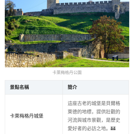
卡萊梅格丹公園
景點名稱
簡介
這座古老的城堡是貝爾格
萊德的地標，提供壯觀的
卡萊梅格丹城堡
河流與城市景觀，是歷史
愛好者的必訪之地。🏰