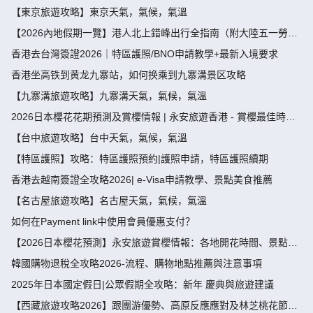
【東京旅遊攻略】東京天氣，氣候，氣溫
【2026內地假期一覽】港人北上錯峰出行全指南（附大陸五一勞動
節，端午節假期攻略）
香港去台灣簽證2026｜特區護照/BNO申請教學+最新入境要求
香港坐高铁到黄龙九寨站，如何换乘到九寨溝景区攻略
【九寨溝旅遊攻略】九寨溝天氣，氣候，氣溫
2026日本櫻花花期預測及賞櫻情報 | 永安旅遊香港 - 賞櫻最佳時
間、地點推薦
【台中旅遊攻略】台中天氣，氣候，氣溫
【特區護照】攻略：特區護照預約|護照申請，特區護照續期
香港去越南簽證全攻略2026| e-Visa申請教學、景點美食推薦
【名古屋旅遊攻略】名古屋天氣，氣候，氣溫
如何在Payment link中使用會員優惠支付？
【2026日本櫻花預測】永安旅遊賞櫻情報：各地開花時間、景點推
薦
韓國購物退稅全攻略2026-流程、購物地點推薦與注意事項
2025年日本國定假日|公眾假期全攻略：新年 慶典與旅遊建議
【西藏旅遊攻略2026】跟團游優勢、高原反應應對及林芝桃花節深