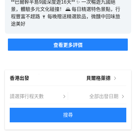
**巴爾幹半島9國深度遊16天** ✨ 一次暢遊九國絕
景，體驗多元文化碰撞！ 🌄 每日精選特色景點，行
程豐富不趕路 🍷 每晚贈送精選飲品，微醺中回味旅
途美好
查看更多評價
搜尋