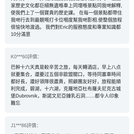
家歷史文化都巨細無遺喺車上同埋喺景點同我哋解釋,
使我們上了一個寶貴的歷史課。 在每一個景點都帶住
我哋行去到最靚嘅打卡位嗰度幫我哋影相.使整個旅程
很愉快地渡過。 我們對Eric的服務態度和專業知識都
10分滿意
K0***60
評價：
巴幹十六天真是較辛苦之旅，每天轉酒店，早上八点
就要集合，還要过五個非歐盟關口，等待同塞車時间
都好長，還好領隊很盡責，照顧團友好好，旅程能順
利完成，碧湖，十六湖，克羅地亞杜布羅夫尼克古城
堡Dubrovnik，斯諾文尼亞鐘乳石洞……都令人印象
難忘
J1***86
評價：