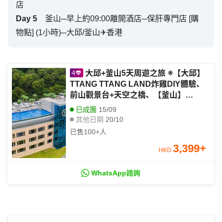
店
Day
5
釜山─早上約09:00離開酒店─保肝專門店 [購
物點] (1小時)─大邱/釜山✈香港
大邱+釜山5天周遊之旅 ※【大邱】
TTANG TTANG LAND炸雞DIY體驗、
前山觀景台+天空之橋、【釜山】
BluelinePark海雲台海岸列車、青沙浦
已成團
15/09
天空步道、海雲台X the SKY 觀景台
其他日期
20/10
已售
100+
人
3,399
+
HKD
WhatsApp諮詢