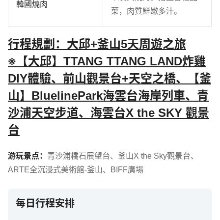
韓國燒肉
菜，肉質鮮嫩多汁。
行程規劃：大邱+釜山5天周遊之旅
※【大邱】TTANG TTANG LAND炸雞
DIY體驗、前山觀景台+天空之橋、【釜
山】BluelinePark海雲台海岸列車、青
沙浦天空步道、海雲台X the SKY 觀景
台
游玩景点：
青沙浦橋石展望台
、
釜山X the Sky觀景台
、
ARTE全沉浸式美術館-釜山
、
BIFF廣場
每日行程安排