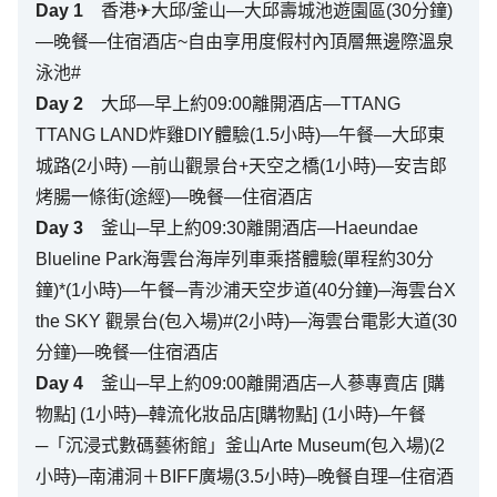
Day
1
香港✈大邱/釜山—大邱壽城池遊園區(30分鐘)
—晚餐—住宿酒店~自由享用度假村內頂層無邊際溫泉
泳池#
Day
2
大邱—早上約09:00離開酒店—TTANG
TTANG LAND炸雞DIY體驗(1.5小時)—午餐—大邱東
城路(2小時) —前山觀景台+天空之橋(1小時)—安吉郎
烤腸一條街(途經)—晚餐—住宿酒店
Day
3
釜山─早上約09:30離開酒店—Haeundae
Blueline Park海雲台海岸列車乘搭體驗(單程約30分
鐘)*(1小時)—午餐─青沙浦天空步道(40分鐘)─海雲台X
the SKY 觀景台(包入場)#(2小時)—海雲台電影大道(30
分鐘)—晚餐—住宿酒店
Day
4
釜山─早上約09:00離開酒店─人蔘專賣店 [購
物點] (1小時)─韓流化妝品店[購物點] (1小時)─午餐
─「沉浸式數碼藝術館」釜山Arte Museum(包入場)(2
小時)─南浦洞＋BIFF廣場(3.5小時)─晚餐自理─住宿酒