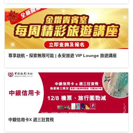
尊享啟航・探索無限可能 | 永安旅遊 VIP Lounge 旅遊講座
中銀信用卡X 週三狂賞飛