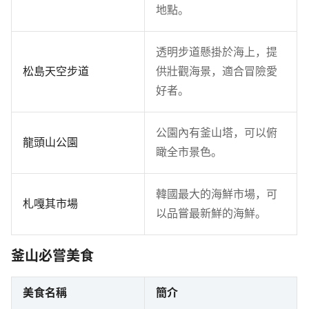
地點。
透明步道懸掛於海上，提
松島天空步道
供壯觀海景，適合冒險愛
好者。
公園內有釜山塔，可以俯
龍頭山公園
瞰全市景色。
韓國最大的海鮮市場，可
札嘎其市場
以品嘗最新鮮的海鮮。
釜山必嘗美食
美食名稱
簡介