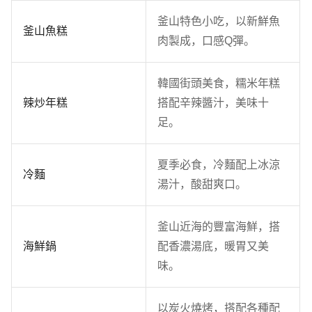
釜山特色小吃，以新鮮魚
釜山魚糕
肉製成，口感Q彈。
韓國街頭美食，糯米年糕
辣炒年糕
搭配辛辣醬汁，美味十
足。
夏季必食，冷麵配上冰涼
冷麵
湯汁，酸甜爽口。
釜山近海的豐富海鮮，搭
海鮮鍋
配香濃湯底，暖胃又美
味。
以炭火燒烤，搭配各種配