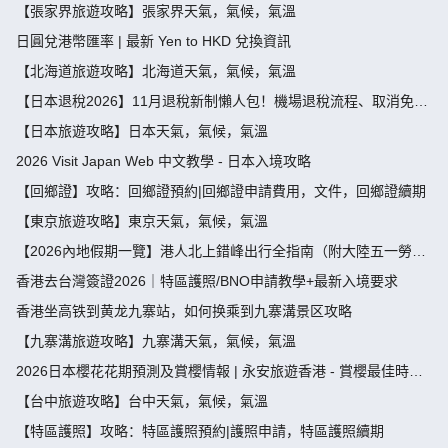
【張家界旅遊攻略】張家界天氣，氣候，氣溫
日圓兌港幣匯率 | 最新 Yen to HKD 兌換資訊
【北海道旅遊攻略】北海道天氣，氣候，氣溫
【日本退稅2026】11月退稅新制懶人包！機場退稅流程、取消免稅
袋及限額全攻略 - 永安旅遊
【日本旅遊攻略】日本天氣，氣候，氣溫
2026 Visit Japan Web 中文教學 - 日本入境攻略
【回鄉證】攻略：回鄉證預約|回鄉證申請費用，文件，回鄉證續期
【東京旅遊攻略】東京天氣，氣候，氣溫
【2026內地假期一覽】港人北上錯峰出行全指南（附大陸五一勞動
節，端午節假期攻略）
香港去台灣簽證2026｜特區護照/BNO申請教學+最新入境要求
香港坐高铁到黄龙九寨站，如何换乘到九寨溝景区攻略
【九寨溝旅遊攻略】九寨溝天氣，氣候，氣溫
2026日本櫻花花期預測及賞櫻情報 | 永安旅遊香港 - 賞櫻最佳時
間、地點推薦
【台中旅遊攻略】台中天氣，氣候，氣溫
【特區護照】攻略：特區護照預約|護照申請，特區護照續期