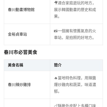
🎥適合家庭遊玩的地方，
春川動畫博物館
展示韓國動畫的歷史和成
果。
📸一個擁有懷舊氣息的火
金裕貞車站
車站，是拍照的好地方。
春川市必嘗美食
美食名稱
簡介
🔥當地特色料理，用辣醬
春川辣炒雞排
爆炒雞肉和蔬菜，味道濃
郁。
🍗酥脆外皮配上多種口味