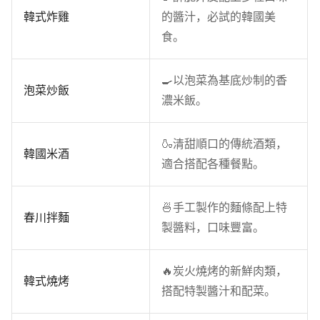
韓式炸雞
的醬汁，必試的韓國美
食。
🍳以泡菜為基底炒制的香
泡菜炒飯
濃米飯。
🍶清甜順口的傳統酒類，
韓國米酒
適合搭配各種餐點。
🍜手工製作的麵條配上特
春川拌麵
製醬料，口味豐富。
🔥炭火燒烤的新鮮肉類，
韓式燒烤
搭配特製醬汁和配菜。