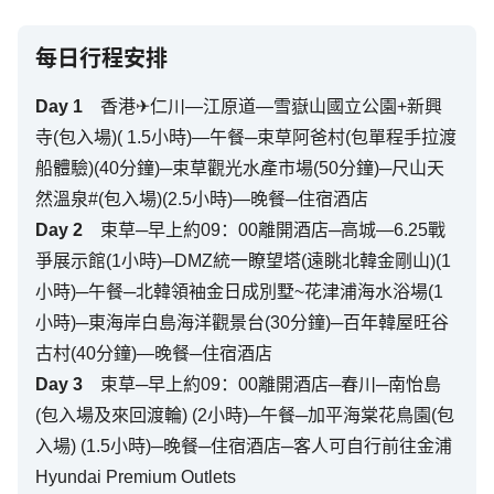
每日行程安排
Day
1
香港✈仁川—江原道—雪嶽山國立公園+新興
寺(包入場)( 1.5小時)—午餐─束草阿爸村(包單程手拉渡
船體驗)(40分鐘)─束草觀光水產市場(50分鐘)─尺山天
然溫泉#(包入場)(2.5小時)—晚餐─住宿酒店
Day
2
束草─早上約09：00離開酒店─高城—6.25戰
爭展示館(1小時)─DMZ統一瞭望塔(遠眺北韓金剛山)(1
小時)─午餐─北韓領袖金日成別墅~花津浦海水浴場(1
小時)─東海岸白島海洋觀景台(30分鐘)─百年韓屋旺谷
古村(40分鐘)—晚餐─住宿酒店
Day
3
束草─早上約09：00離開酒店─春川─南怡島
(包入場及來回渡輪) (2小時)─午餐─加平海棠花鳥園(包
入場) (1.5小時)─晚餐─住宿酒店─客人可自行前往金浦
Hyundai Premium Outlets