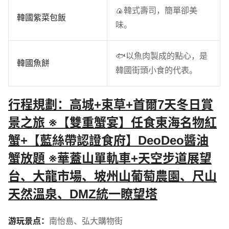
🍙韓式壽司，簡單卻美
韓國紫菜包飯
味。
🐟以魚肉製成的點心，是
韓國魚餅
韓國街頭小食的代表。
行程規劃：高城+束草+首爾7天冬日賞
景之旅 ※【雙重蟹宴】任食東海名物紅
蟹+【藍絲帶認證食府】DeoDeo醬油
蟹放題 ※華蓋山單軌車+天空步道展望
台、大龍市場、坡州山葡萄農園、尺山
天然溫泉、DMZ統一瞭望塔
游玩景点：
南怡島
、
弘大購物街