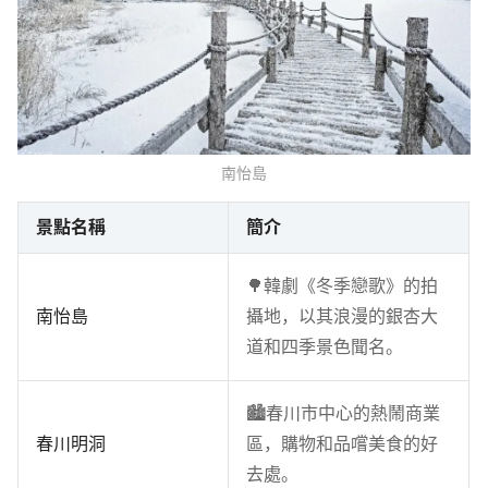
南怡島
景點名稱
簡介
🌳韓劇《冬季戀歌》的拍
南怡島
攝地，以其浪漫的銀杏大
道和四季景色聞名。
🏙️春川市中心的熱鬧商業
春川明洞
區，購物和品嚐美食的好
去處。