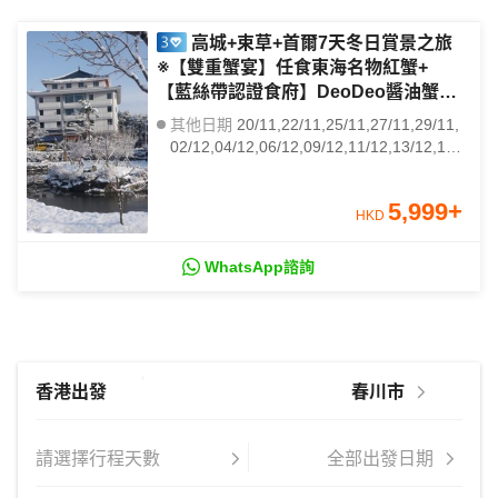
高城+束草+首爾7天冬日賞景之旅
※【雙重蟹宴】任食東海名物紅蟹+
【藍絲帶認證食府】DeoDeo醬油蟹放
題 ※華蓋山單軌車+天空步道展望台、
其他日期
20/11,22/11,25/11,27/11,29/11,
大龍市場、坡州山葡萄農園、尺山天然
02/12,04/12,06/12,09/12,11/12,13/12,16/
溫泉、DMZ統一瞭望塔
12,18/12,03/01,06/01,08/01,10/01,13/01,
15/01,17/01
5,999
+
HKD
WhatsApp諮詢