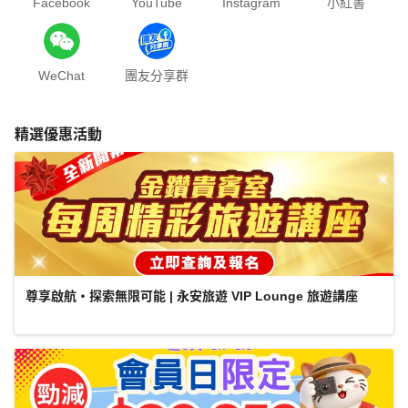
Facebook
YouTube
Instagram
小紅書
WeChat
團友分享群
精選優惠活動
尊享啟航・探索無限可能 | 永安旅遊 VIP Lounge 旅遊講座