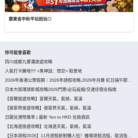
廣東省中秋平玩抵玩🌕
你可能會喜歡
四川成都九寨溝旅遊攻略
人氣打卡勝地!!!! <黑神話：悟空> 取景地
2026年香港公眾假期｜2026年請假攻略,2026年月曆 紅日端午節請
假攻略請4放9-public holiday 2026
日本大阪環球影城攻略2026門票/必玩設施/交通住宿全指南
【首爾旅遊攻略】首爾天氣，氣候，氣溫
【張家界旅遊攻略】張家界天氣，氣候，氣溫
日圓兌港幣匯率 | 最新 Yen to HKD 兌換資訊
【北海道旅遊攻略】北海道天氣，氣候，氣溫
【日本退稅2026】11月退稅新制懶人包！機場退稅流程、取消免稅