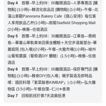
Day
4
首爾─早上約09：00離開酒店─人蔘專賣店 [購
物點] (1小時)─韓流化妝品店 [購物點] (1小時)─午餐─北
漢山景觀Panorama Bakery Cafe《窩心安排》每位客
人享用飲品乙杯(1小時)─高陽Starfield Shopping Mall
(2小時)─晚餐─住宿酒店
Day
5
首爾─早上約08：30離開酒店─江華島—喬桐
島—華蓋山單軌車來回乘坐體驗＋天空步道展望台~華
蓋庭院 (包入場)(2小時)─午餐─大龍市場(1小時)─坡州
山葡萄農園（葡萄酒DIY 體驗）(1.5小時)─晚餐─住宿
酒店
Day
6
首爾─早上約08：00離開酒店─保肝專門店 [購
物點] (1小時)─韓食DIY(包入場；親手製造及即時品
嚐：國民料理「紫菜飯卷KIMBAP」) (1小時)─弘大購
物區 (3.5小時)─午餐自理─仁川✈香港
Day
7
回程航班於第7天凌晨抵港