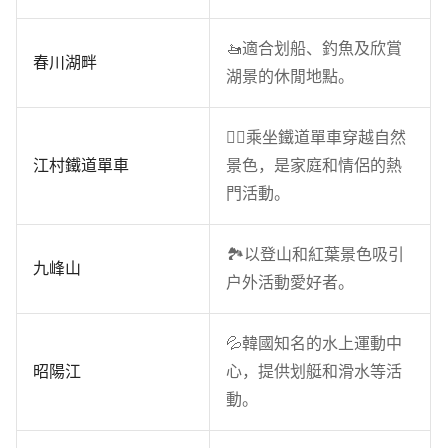
🚤適合划船、釣魚及欣賞
春川湖畔
湖景的休閒地點。
🚴‍♂️乘坐鐵道單車穿越自然
江村鐵道單車
景色，是家庭和情侶的熱
門活動。
🏞️以登山和紅葉景色吸引
九峰山
戶外活動愛好者。
💦韓國知名的水上運動中
昭陽江
心，提供划艇和滑水等活
動。