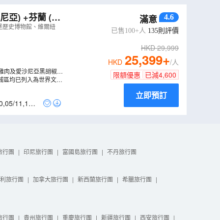
亞) +芬蘭 (赫
4.6
滿意
城堡歷史博物館、維爾紐
已售100+人
135
則評價
HKD
29,999
25,399
+
HKD
/人
雞肉及愛沙尼亞黑胡椒牛
限額優惠
已減
4,600
城區均已列入為世界文化
立即預訂
0
,
05/11
,
12/1
旅行團
|
印尼旅行團
|
富國島旅行團
|
不丹旅行團
利旅行團
|
加拿大旅行團
|
新西蘭旅行團
|
希臘旅行團
|
旅行團
|
貴州旅行團
|
重慶旅行團
|
新疆旅行團
|
西安旅行團
|