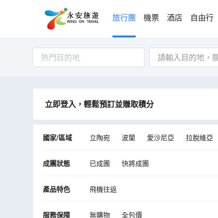
旅行團
機票
酒店
自由行
熱門目的地
立即登入，輕鬆預訂並賺取積分
國家/區域
立陶宛
波蘭
愛沙尼亞
拉脫維亞
成團狀態
已成團
快將成團
產品特色
飛機往返
服務保障
無購物
全包價