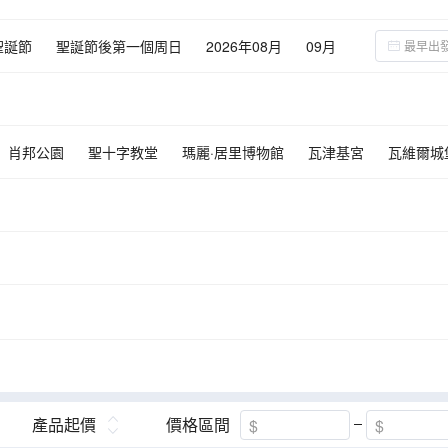
聖誕節
聖誕節後第一個周日
2026年08月
09月
02月
03月
肖邦公園
聖十字教堂
瑪麗·居里博物館
瓦津基宮
瓦維爾城
三兄弟之屋
瑞典門
格迪米納斯塔
十字架山
特拉凱城堡
考納斯主教座堂
考納斯市政廳
中央集市廣場
華沙
隆黛爾
產品起價
價格區間