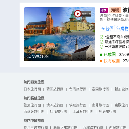
波
精選
爾辛基)深度
波蘭(克拉科夫、華
斯、格迪米納斯塔)
全包價
無購物
*全程不設自費
沿途品嚐當地
排。
一次遊歷波蘭+
遺產，值得細意觀
已成團
07/09
LCNWO10N
快將成團
27/
1
,
17/11
,
19/11
,
2
熱門亞洲旅遊
日本旅行團
|
韓國旅行團
|
台灣旅行團
|
泰國旅行團
|
新加坡旅
熱門長線旅遊
歐洲旅行團
|
澳洲旅行團
|
埃及旅行團
|
南非旅行團
|
東歐旅行
西班牙旅行團
|
杜拜旅行團
|
土耳其旅行團
|
冰島旅行團
熱門中國旅遊
長江三峽旅行團
|
絲綢之旅旅行團
|
九寨溝旅行團
|
西藏旅行團