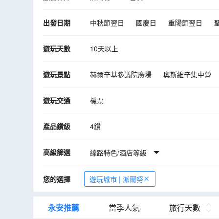
出發日期
中秋節翌日
國慶日
重陽節翌日
10月
11月
12月
2027年01月
遊玩天數
10天以上
遊玩景點
赫爾辛基參議院廣場
奧斯維辛集中營
紡織會館
市政廳鐘樓
市政廳廣場
遊玩交通
機票
聖伯多祿聖保祿教堂
聖加西彌祿教堂
產品鑽級
4鑽
高級篩選
線路特色/酒店等級
您的選擇
遊玩城市 | 派爾努
永安推薦
當季人氣
旅行天數