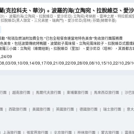
蘭(克拉科夫、華沙) + 波羅的海(立陶宛、拉脫維亞、愛沙尼
探索中世紀古跡之旅10天團
（
LCNWO10N
）
沙)、 波羅的海(立陶宛、拉脫維亞、愛沙尼亞) 立陶宛(考納斯、雷神之屋、特拉凱
 拉脫維亞(黑人頭宮、三兄弟屋、瑞典門)、愛沙尼亞(塔林) 芬蘭(赫爾辛基)
活動 *稅項及燃油附加費全包 *已包全程餐食連當地特色美食*免收旅行團服務費
特色美食，包括波蘭傳統烤鴨腿、波蘭餃子風味餐、立陶宛風味餃子、拉脫維亞式醬燻
波羅三小國：立陶宛（維爾紐斯)、拉脫維亞（里加）、愛沙尼亞（塔林），其首都古
看。
,
24/09
08
,
03/09
,
10/09
,
14/09
,
17/09
,
21/09
,
22/09
,
28/09
,
08/10
,
15/10
,
22/10
,
29/1
6/11
,
07/01
,
14/01
,
21/01
行團
|
越南旅行團
|
馬爾代夫旅行團
|
柬埔寨旅行團
|
馬來西亞旅行團
|
沙巴
團
|
西歐旅行團
|
美國旅行團
|
英國旅行團
|
德國旅行團
|
瑞士旅行團
|
意大
|
上海旅行團
|
張家界旅行團
|
北京旅行團
|
桂林旅行團
|
蒙古旅行團
|
雲南