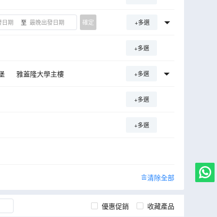
至
確定
+多選
+多選
堡
雅蓋隆大學主樓
+多選
聖安娜教堂
+多選
宮
+多選
清除全部
優惠促銷
收藏產品