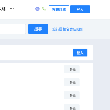
...
攻略
搜尋訂單
登入
搜尋
旅行團報名責任細則
登入
+多選
+多選
+多選
+多選