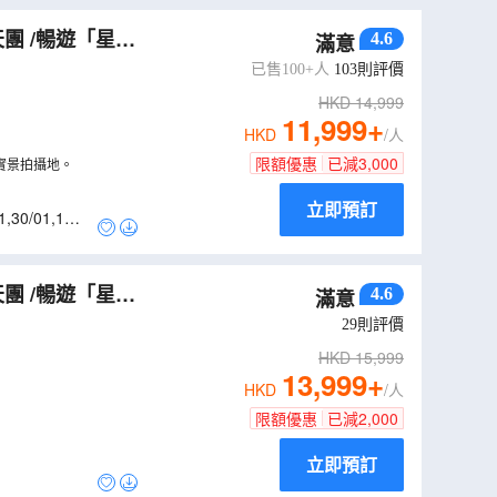
團 /暢遊「星球
4.6
滿意
西迪布塞伊德/全
已售100+人
103
則評價
HKD
14,999
11,999
+
HKD
/人
限額優惠
已減
3,000
的實景拍攝地。
立即預訂
1
,
30/01
,
13/0
團 /暢遊「星球
4.6
滿意
西迪布塞伊德/全
29
則評價
HKD
15,999
13,999
+
HKD
/人
限額優惠
已減
2,000
立即預訂