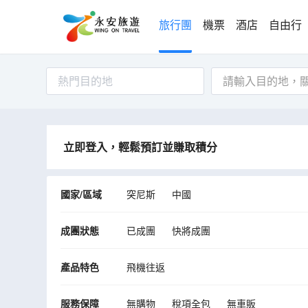
旅行團
機票
酒店
自由行
熱門目的地
立即登入，輕鬆預訂並賺取積分
國家/區域
突尼斯
中國
成團狀態
已成團
快將成團
產品特色
飛機往返
服務保障
無購物
稅項全包
無車販