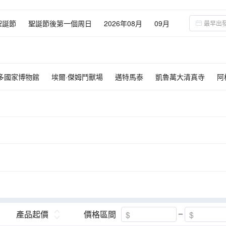
聖誕節
聖誕節後第一個周日
2026年08月
09月
02月
03月
04月
05月
06月
多國家博物館
埃爾·傑姆鬥獸場
邁特馬泰
凱魯萬大清真寺
阿
突尼斯
哈瑪麥德
蘇斯
吐澤
吐澤
民俗博物館
產品起價
價格區間