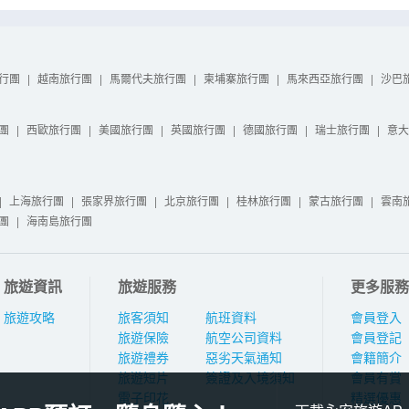
行團
|
越南旅行團
|
馬爾代夫旅行團
|
柬埔寨旅行團
|
馬來西亞旅行團
|
沙巴
團
|
西歐旅行團
|
美國旅行團
|
英國旅行團
|
德國旅行團
|
瑞士旅行團
|
意大
|
上海旅行團
|
張家界旅行團
|
北京旅行團
|
桂林旅行團
|
蒙古旅行團
|
雲南
團
|
海南島旅行團
旅遊資訊
旅遊服務
更多服務
旅遊攻略
旅客須知
航班資料
會員登入
旅遊保險
航空公司資料
會員登記
旅遊禮券
惡劣天氣通知
會籍簡介
旅遊短片
簽證及入境須知
會員有賞
電子印花
精選優惠