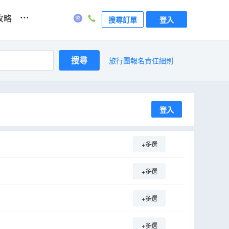
...
攻略
搜尋訂單
登入
搜尋
旅行團報名責任細則
登入
+多選
+多選
+多選
+多選