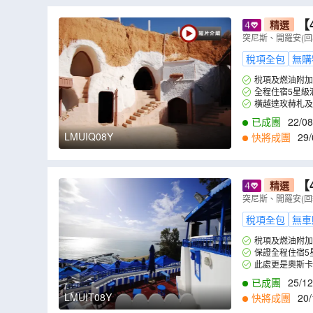
【
精選
大戰Star
突尼斯、開羅安(回
程午、晚餐
稅項全包
無購
稅項及燃油附加
全程住宿5星級
橫越達玫赫札及闖
已成團
22/08
LMUIQ08Y
快將成團
29/
2
,
20/02
,
27/02
,
0
【
精選
大戰Star
突尼斯、開羅安(回
程午、晚餐
稅項全包
無車
稅項及燃油附加
保證全程住宿5
此處更是奧斯卡得獎
已成團
25/12
LMUIT08Y
快將成團
20/