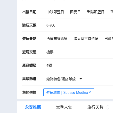
出發日期
中秋節翌日
國慶日
重陽節翌日
10月
11月
12月
2027年01月
遊玩天數
8-9天
遊玩景點
西迪布賽義德
迦太基古城遺址
巴爾
傑裏德大鹽湖
開羅安
伊利捷古城
遊玩交通
機票
產品鑽級
4鑽
高級篩選
線路特色/酒店等級
您的選擇
遊玩城市 | Sousse Medina
永安推薦
當季人氣
旅行天數