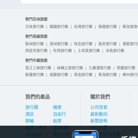
熱門亞洲旅遊
日本旅行團
|
韓國旅行團
|
台灣旅行團
|
泰國旅行團
|
新加坡旅
熱門長線旅遊
歐洲旅行團
|
澳洲旅行團
|
埃及旅行團
|
南非旅行團
|
東歐旅行
西班牙旅行團
|
杜拜旅行團
|
土耳其旅行團
|
冰島旅行團
熱門中國旅遊
長江三峽旅行團
|
絲綢之旅旅行團
|
九寨溝旅行團
|
西藏旅行團
新疆旅行團
|
成都旅行團
|
青島旅行團
|
青海旅行團
|
郴州旅行
我們的產品
關於我們
旅行團
機票
公司背景
酒店
自由行
最新動向
郵輪
船票
新聞發佈
高鐵火車票
當地體驗
分行位置
港玩港食
獨立包團
人才招聘及發展