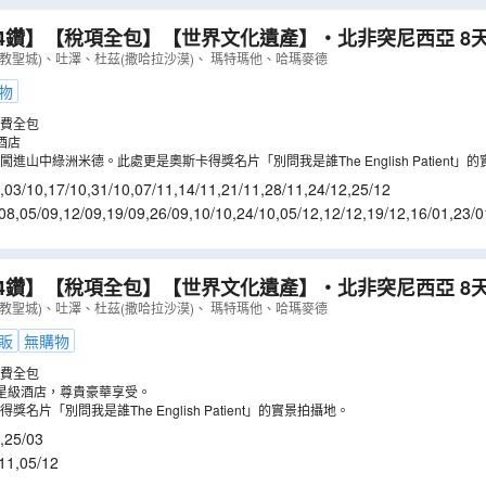
4鑽】【稅項全包】【世界文化遺產】‧北非突尼西亞 8天
 Wars」實景拍攝地～瑪特瑪他/暢遊地中海藍天白屋風情～
教聖城)、吐澤、杜茲(撒哈拉沙漠)、 瑪特瑪他、哈瑪麥德
包享用蒸餾水
（
LMUIQ08Y
）
物
費全包
酒店
進山中綠洲米德。此處更是奧斯卡得獎名片「別問我是誰The English Patient」
,
03/10
,
17/10
,
31/10
,
07/11
,
14/11
,
21/11
,
28/11
,
24/12
,
25/12
08
,
05/09
,
12/09
,
19/09
,
26/09
,
10/10
,
24/10
,
05/12
,
12/12
,
19/12
,
16/01
,
23/0
6/03
,
13/03
,
20/03
,
28/03
4鑽】【稅項全包】【世界文化遺產】‧北非突尼西亞 8天
 Wars」實景拍攝地～瑪特瑪他/暢遊地中海藍天白屋風情～
教聖城)、吐澤、杜茲(撒哈拉沙漠)、 瑪特瑪他、哈瑪麥德
包享用蒸餾水
（
LMUIT08Y
）
販
無購物
費全包
星級酒店，尊貴豪華享受。
名片「別問我是誰The English Patient」的實景拍攝地。
,
25/03
11
,
05/12