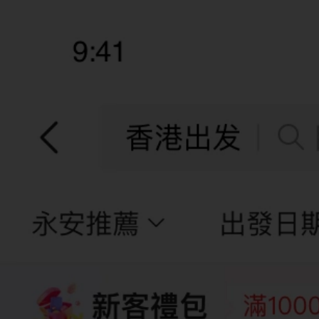
下載APP即送總值$710旅行團優惠券！
下載
香港出發
目的地/景點/參考團號
永安推薦
出發日期/天數
篩選
新客禮包
領取
每位即減220
每位即減160
每位即減120
每位即
抱歉，當前篩選條件沒有查詢到相關數據