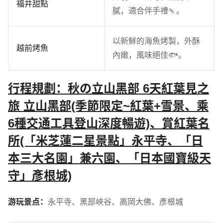
福井甜點
膩，適合伴手禮🍡。
以新鮮的海魚烤製，外酥
越前烤魚
內嫩，風味絕佳🐟。
行程規劃：秋の立山黑部 6天紅葉見之
旅 立山黑部(季節限定~紅葉+雪景、乘
6種交通工具登山深度暢遊)、賞紅葉名
所(「米芝蓮二星景點」永平寺、「日
本三大名園」兼六園、「日本國寶級天
守」彥根城)
游玩景点：
永平寺
、
黑部峽谷
、
高岡大佛
、
彥根城