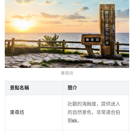
東尋坊
景點名稱
簡介
壯觀的海蝕崖，提供迷人
東尋坊
的自然景色，非常適合拍
照📸。