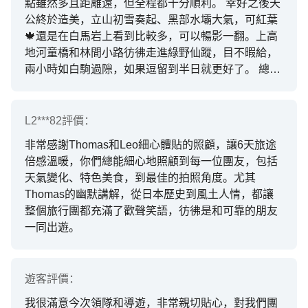
點雖然多且距離遠，但全程都十分順利。 幸好之後天
公終於造美，立山初雪奏起、黑部水壩大氣，可紅葉
🍁還是在白馬岩上看到比較多，可以暢影一翻。上高
地河童橋和林間小路彷彿走進綠野仙蹤，目不暇給，
兩小時如白駒過隙，如果逗留到半日就更好了。 總的
來說，風景此團十分怡人，食物質素及酒店選擇皆屬
上品，會推薦一家人/情侶/攝影愛好者參與此團！記
得帶定晴天娃娃，會拍到更多佳景！
L2***82
評價：
非常感謝Thomas和Leo細心體貼的照顧，讓6天旅途
倍感溫暖，你們總能細心地照顧到每一位團友，包括
天氣變化、特色美食，到最佳的拍照角度。尤其
Thomas的幽默講解，從日本歷史到風土人情，都讓
整個旅行團都充滿了歡聲笑語，彷彿是和可靠的朋友
一同出遊。
遊客
評價：
我很滿意今次領隊和導遊，非常親切貼心，對我們團