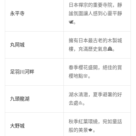
日本禪宗的重要寺院，靜
永平寺
謐氛圍讓人感到心靈平靜
🕊️。
擁有日本最古老的木製城
丸岡城
樓，充滿歷史氣息🏯。
春季櫻花盛開，絕佳的賞
足羽川河畔
櫻地點🌸。
湖水清澈，夏季避暑的好
九頭龍湖
去處⛵。
秋季紅葉環繞，宛如童話
大野城
般的美景🍁。