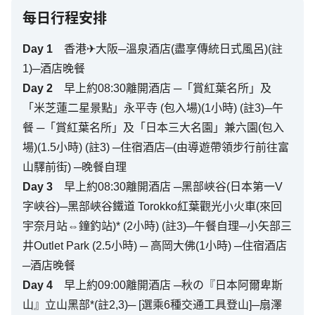
每日行程安排
Day
1
香港✈大阪─溫泉酒店(盡享傳統日式風呂)(註
1)─酒店晚餐
Day
2
早上約08:30離開酒店 ─「賞紅葉名所」及
「米芝蓮二星景點」永平寺 (包入場)(1小時) (註3)─午
餐 ─「賞紅葉名所」及「日本三大名園」兼六園(包入
場)(1.5小時) (註3) ─住宿酒店─(由導遊帶領步行前往富
山驛前街) ─晚餐自理
Day
3
早上約08:30離開酒店 ─黑部峽谷(日本第一V
字峽谷)─黑部峽谷鐵道 Torokko紅葉觀光小火車(來回
宇奈月站⇔鐘釣站)* (2小時) (註3)─午餐自理─小矢部三
井Outlet Park (2.5小時) ─ 高岡大佛(1小時) ─住宿酒店
─酒店晚餐
Day
4
早上約09:00離開酒店 ─秋の『日本阿爾卑斯
山』立山黑部*(註2,3)─ [選乘6種交通工具登山]─扇澤