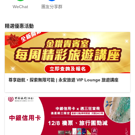
WeChat
團友分享群
精選優惠活動
尊享啟航・探索無限可能 | 永安旅遊 VIP Lounge 旅遊講座