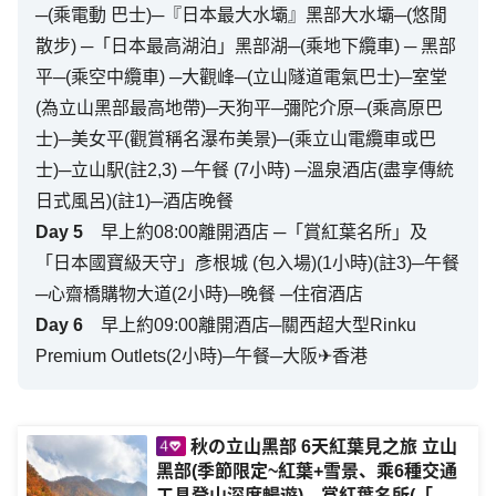
─(乘電動 巴士)─『日本最大水壩』黑部大水壩─(悠閒
散步) ─「日本最高湖泊」黑部湖─(乘地下纜車) ─ 黑部
平─(乘空中纜車) ─大觀峰─(立山隧道電氣巴士)─室堂
(為立山黑部最高地帶)─天狗平─彌陀介原─(乘高原巴
士)─美女平(觀賞稱名瀑布美景)─(乘立山電纜車或巴
士)─立山駅(註2,3) ─午餐 (7小時) ─溫泉酒店(盡享傳統
日式風呂)(註1)─酒店晚餐
Day
5
早上約08:00離開酒店 ─「賞紅葉名所」及
「日本國寶級天守」彥根城 (包入場)(1小時)(註3)─午餐
─心齋橋購物大道(2小時)─晚餐 ─住宿酒店
Day
6
早上約09:00離開酒店─關西超大型Rinku
Premium Outlets(2小時)─午餐─大阪✈香港
秋の立山黑部 6天紅葉見之旅 立山
黑部(季節限定~紅葉+雪景、乘6種交通
工具登山深度暢遊)、賞紅葉名所(「米