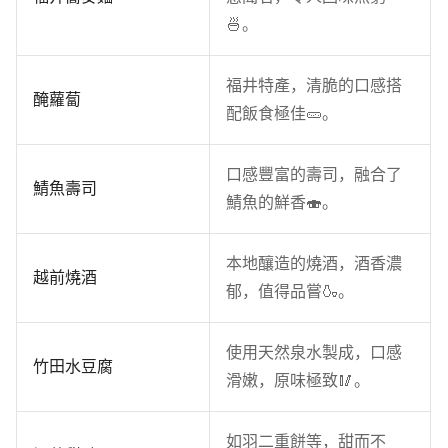
🍜。
福井特產，清脆的口感搭
醃蘿蔔
配飯食極佳🥒。
口感豐富的壽司，融合了
鯖魚壽司
鯖魚的鮮香🍣。
本地釀造的燒酒，酒香濃
越前燒酒
郁，值得品嘗🍶。
使用天然泉水製成，口感
竹田水豆腐
滑嫩，原味極致🥢。
如羽二重餅等，甜而不