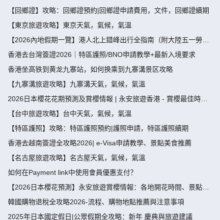
【回鄉證】攻略：回鄉證預約|回鄉證申請費用，文件，回鄉證續期
【東京旅遊攻略】東京天氣，氣候，氣溫
【2026內地假期一覽】港人北上錯峰出行全指南（附大陸五一勞動
節，端午節假期攻略）
香港去台灣簽證2026｜特區護照/BNO申請教學+最新入境要求
香港坐高铁到黄龙九寨站，如何换乘到九寨溝景区攻略
【九寨溝旅遊攻略】九寨溝天氣，氣候，氣溫
2026日本櫻花花期預測及賞櫻情報 | 永安旅遊香港 - 賞櫻最佳時
間、地點推薦
【台中旅遊攻略】台中天氣，氣候，氣溫
【特區護照】攻略：特區護照預約|護照申請，特區護照續期
香港去越南簽證全攻略2026| e-Visa申請教學、景點美食推薦
【名古屋旅遊攻略】名古屋天氣，氣候，氣溫
如何在Payment link中使用會員優惠支付？
【2026日本櫻花預測】永安旅遊賞櫻情報：各地開花時間、景點推
薦
韓國購物退稅全攻略2026-流程、購物地點推薦與注意事項
2025年日本國定假日|公眾假期全攻略：新年 慶典與旅遊建議