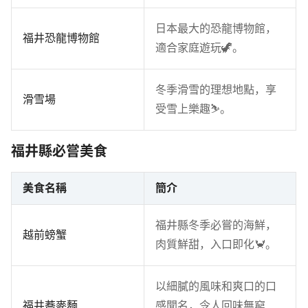
日本最大的恐龍博物館，
福井恐龍博物館
適合家庭遊玩🦖。
冬季滑雪的理想地點，享
滑雪場
受雪上樂趣⛷️。
福井縣必嘗美食
美食名稱
簡介
福井縣冬季必嘗的海鮮，
越前螃蟹
肉質鮮甜，入口即化🦀。
以細膩的風味和爽口的口
福井蕎麥麵
感聞名，令人回味無窮