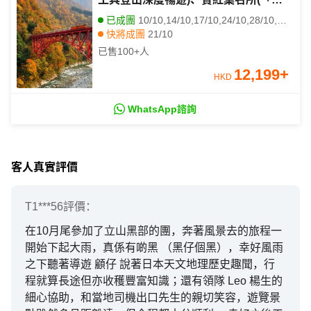
芝蓮二星景點」永平寺、「日本三大名
已成團
10/10,14/10,17/10,24/10,28/10,31/10
園」兼六園、「日本國寶級天守」彥根
快將成團
21/10
城)
已售
100+
人
12,199
+
HKD
WhatsApp諮詢
客人真實評價
T1***56
評價：
在10月尾參加了立山黑部的團，奔著風景去的旅程一
開始下起大雨，真係有啲黑 （黑仔個黑），幸好風雨
之下聽著導遊 顧仔 說著日本天文地理歷史趣聞，行
程就算長途但亦收穫豐富知識；還有領隊 Leo 楊生的
細心協助，和當地司機出口先生的親切笑容，遊覽景