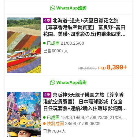
WhatsApp諮詢
北海道~道央 5天夏日賞花之旅
【尊享香港航空貴賓室】 富良野~富田
花園、美瑛~四季彩の丘(包乘坐四季彩
Norocco號觀光車)、國營瀧野鈴蘭丘
已成團
21/08,25/08
陵公園(賞鼠尾草及夏日花田)
已售
6000+
人
8,399
+
HKD 8,899
HKD
WhatsApp諮詢
京阪神5天親子樂園之旅【尊享香
港航空貴賓室】 日本環球影城【包全
日任玩套票+連續2晚入住環球影城園區
酒店】、六甲山天覽台、神戶須磨海洋
已成團
15/08,19/08,21/08,23/08,21/09,25/09,27/09
世界、嵐山風景區~竹林小徑
快將成團
28/08,01/09,06/09
已售
700+
人