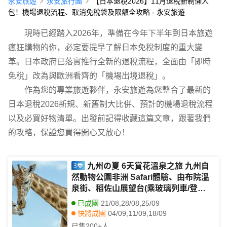
永安旅遊
永安旅行團
【日本退稅2026】11月退稅新制懶人
包！機場退稅流程、取消免稅袋及限額全攻略 - 永安旅遊
現時已經踏入2026年，準備在今年下半年到日本旅遊
瘋狂購物的你，必定要提早了解日本免稅制度的重大變
革。日本政府已落實推行全新的退稅流程，全面由「即時
免稅」改為與歐洲看齊的「機場出境退稅」。
作為您的專業旅遊夥伴，永安旅遊為您整合了最新的
日本退稅2026新規、新舊制大比併、預計的機場退稅流程
以及必買好物清單。出發前記得收藏這篇文章，跟著我們
的攻略，保證您買得開心又放心！
九州の夏 6天賞花溫泉之旅 九州自
然動物公園非洲 Safari體驗、由布院溫
泉街、稻佐山展望台(乘玻璃列車/登山
纜車)、1天自由活動
已成團
21/08,28/08,25/09
快將成團
04/09,11/09,18/09
已售
200+
人