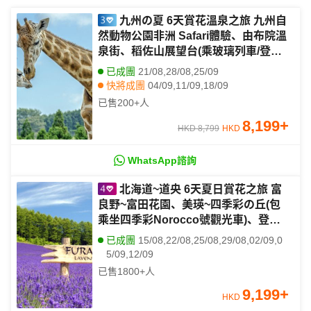
九州の夏 6天賞花溫泉之旅 九州自
然動物公園非洲 Safari體驗、由布院溫
泉街、稻佐山展望台(乘玻璃列車/登山
纜車)、1天自由活動
已成團
21/08,28/08,25/09
快將成團
04/09,11/09,18/09
已售
200+
人
8,199
+
HKD 8,799
HKD
WhatsApp諮詢
北海道~道央 6天夏日賞花之旅 富
良野~富田花園、美瑛~四季彩の丘(包
乘坐四季彩Norocco號觀光車)、登別
Marine Park海洋城堡~企鵝巡遊、洞
已成團
15/08,22/08,25/08,29/08,02/09,0
爺湖展望台、千歲三文魚故鄉
5/09,12/09
已售
1800+
人
9,199
+
HKD