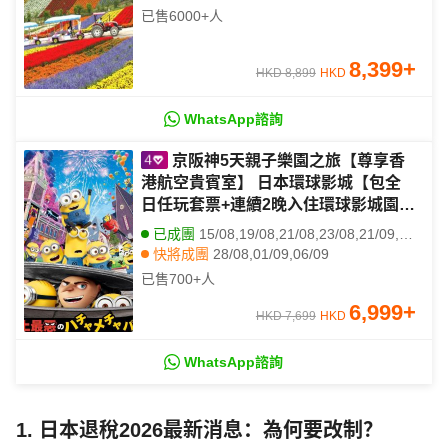
陵公園(賞鼠尾草及夏日花田)
已售
6000+
人
8,399
+
HKD 8,899
HKD
WhatsApp諮詢
京阪神5天親子樂園之旅【尊享香
港航空貴賓室】 日本環球影城【包全
日任玩套票+連續2晚入住環球影城園區
酒店】、六甲山天覽台、神戶須磨海洋
已成團
15/08,19/08,21/08,23/08,21/09,25/09,27/09
世界、嵐山風景區~竹林小徑
快將成團
28/08,01/09,06/09
已售
700+
人
6,999
+
HKD 7,699
HKD
WhatsApp諮詢
1. 日本退稅2026最新消息：為何要改制？