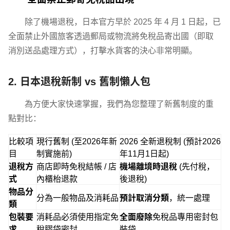
除了機場退稅，日本官方早於 2025 年 4 月 1 日起，已
全面禁止外國旅客透過郵局或物流將免稅品寄出國（即取
消別送品處理方式），打擊水貨客的決心非常明顯。
2. 日本退稅新制 vs 舊制懶人包
為方便大家快速掌握，我們為您整理了新舊制度的重
點對比：
比較項
現行舊制 (至2026年新
2026 全新退稅制 (預計2026
目
制實施前)
年11月1日起)
退稅方
商店即時免稅結帳 / 店
機場離境時退稅
(先付稅，
式
內櫃枱退款
後退稅)
物品分
分為一般物品及消耗品
預計取消分類
，統一處理
類
包裝要
消耗品必須使用指定免
全面廢除
免稅品專用密封包
求
稅膠袋密封
裝袋