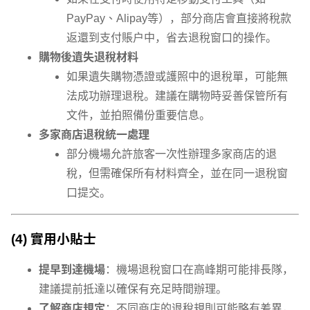
PayPay、Alipay等），部分商店會直接將稅款
返還到支付賬戶中，省去退稅窗口的操作。
購物後遺失退稅材料
如果遺失購物憑證或護照中的退稅單，可能無
法成功辦理退稅。建議在購物時妥善保管所有
文件，並拍照備份重要信息。
多家商店退稅統一處理
部分機場允許旅客一次性辦理多家商店的退
稅，但需確保所有材料齊全，並在同一退稅窗
口提交。
(4) 實用小貼士
提早到達機場
：機場退稅窗口在高峰期可能排長隊，
建議提前抵達以確保有充足時間辦理。
了解商店規定
：不同商店的退稅規則可能略有差異，