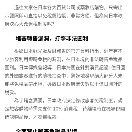
過往大家在日本各大百貨公司或藥妝店購物，只需出
示護照即可直接以免稅價結帳，非常方便。但為何日本政
府決心大改退稅制度呢？
堵塞轉售漏洞，打擊非法圖利
根據日本觀光廳及財務省的官方資料指出，近年有不
少旅客利用即時免稅的漏洞，在日本境內非法轉售免稅品
圖利。日本傳媒曾報導，日本海關在針對消費超過1億日圓
的外國旅客進行的隨機抽查中，驚訝地發現絕大部分人未
能將免稅品帶出境，導致日本政府流失數以十億日圓計的
稅款。
為了堵塞漏洞，日本政府決定修改旅客免稅制度，規
定旅客購物時需先支付 10% 消費稅，待離境時在機場稅關
確認物品後，才發還稅款。
全面禁止郵寄免稅品出境