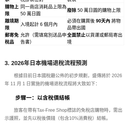
購物上
同一商店消耗品上限為
廢除
50 萬日圓的購物上限
限
50 萬日圓
離境期
必須在購買後
90天內
將物
入境起計 6 個月內
限
品帶出國
郵寄免
允許（需填寫別送品申
全面禁止
以貨運或郵局寄出
稅品
告書）
境
3. 2026年日本機場退稅流程預測
根據目前日本國稅廳公佈的初步規劃，盛傳將於 2026
年 11 月 1 日實施的機場退稅流程將大致如下：
步驟一：以含稅價結帳
旅客在帶有Tax-Free Shop標誌的免稅店購物時，需出
示護照，並先以稅後價錢（包含10%消費稅）結帳。