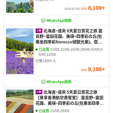
8,199
+
HKD 8,799
HKD
WhatsApp諮詢
北海道~道央 6天夏日賞花之旅 富
良野~富田花園、美瑛~四季彩の丘(包
乘坐四季彩Norocco號觀光車)、登別
Marine Park海洋城堡~企鵝巡遊、洞
已成團
15/08,22/08,25/08,29/08,02/09,0
爺湖展望台、千歲三文魚故鄉
5/09,12/09
已售
1800+
人
9,199
+
HKD
WhatsApp諮詢
北海道~道央 5天夏日賞花之旅
【尊享香港航空貴賓室】 富良野~富田
花園、美瑛~四季彩の丘(包乘坐四季彩
Norocco號觀光車)、國營瀧野鈴蘭丘
已成團
21/08,25/08