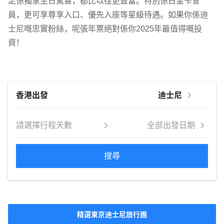
定係獨家生日驚喜，都比以往更豐富。特別係白金卡會
員，更可享尊享入口、優先入座等星級待遇。如果你係迪
士尼嘅忠實粉絲，呢張年票絕對係你2025年最值得嘅投
資！
搜尋
精選東京迪士尼旅行團