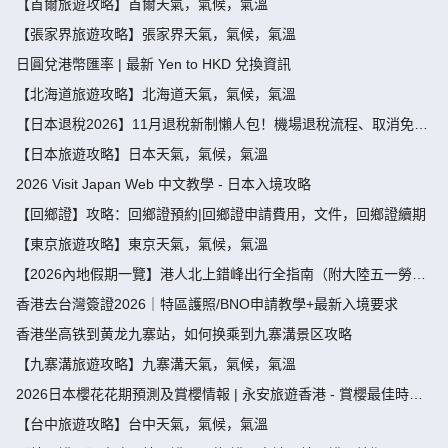
【首爾旅遊攻略】首爾天氣，氣候，氣溫
【張家界旅遊攻略】張家界天氣，氣候，氣溫
日圓兌港幣匯率 | 最新 Yen to HKD 兌換資訊
【北海道旅遊攻略】北海道天氣，氣候，氣溫
【日本退稅2026】11月退稅新制懶人包！機場退稅流程、取消免稅
袋及限額全攻略 - 永安旅遊
【日本旅遊攻略】日本天氣，氣候，氣溫
2026 Visit Japan Web 中文教學 - 日本入境攻略
【回鄉證】攻略：回鄉證預約|回鄉證申請費用，文件，回鄉證續期
【東京旅遊攻略】東京天氣，氣候，氣溫
【2026內地假期一覽】港人北上錯峰出行全指南（附大陸五一勞動
節，端午節假期攻略）
香港去台灣簽證2026｜特區護照/BNO申請教學+最新入境要求
香港坐高铁到黄龙九寨站，如何换乘到九寨溝景区攻略
【九寨溝旅遊攻略】九寨溝天氣，氣候，氣溫
2026日本櫻花花期預測及賞櫻情報 | 永安旅遊香港 - 賞櫻最佳時
間、地點推薦
【台中旅遊攻略】台中天氣，氣候，氣溫