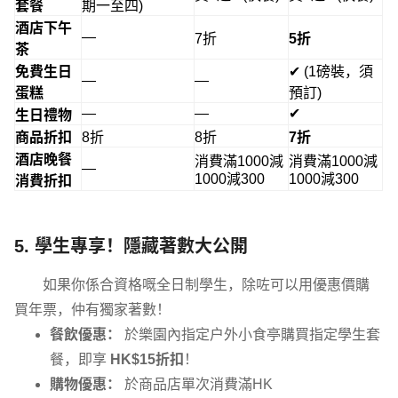
套餐
期一至四)
酒店下午
—
7折
5折
茶
免費生日
✔ (1磅裝，須
—
—
蛋糕
預訂)
—
—
✔
生日禮物
商品折扣
8折
8折
7折
酒店晚餐
消費滿
1000減
消費滿
1000減
—
1000減
300
1000減
300
消費折扣
5. 學生專享！隱藏著數大公開
如果你係合資格嘅全日制學生，除咗可以用優惠價購
買年票，仲有獨家著數！
餐飲優惠：
於樂園內指定戶外小食亭購買指定學生套
餐，即享
HK$15折扣
！
購物優惠：
於商品店單次消費滿HK