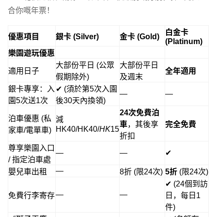
合你嘅年票！
白金卡
優惠項目
銀卡 (Silver)
金卡 (Gold)
(Platinum)
樂園遊玩優惠
大部份平日 (公眾
大部份平日
適用日子
全年適用
假期除外)
及週末
銀卡專享：入
✔ (須於第5次入園
—
—
園5次送1次
後30天內換領)
24次免費泊
泊車優惠 (私
減
車
，其後享
完全免費
HK
40/HK40/
HK
15
家車/電單車)
折扣
尊享樂園入口
—
—
✔
/ 指定泊車處
—
嬰兒車出租
8折 (限24次)
5折
(限24次)
✔ (24個到訪
—
—
免費行李寄存
日，每日1
件)