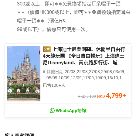
300或以上，即可∗∗免費換領指定耳朵帽子一頂
∗∗（價值HK300或以上，即可∗∗免費換領指定耳朵
帽子一頂∗∗（價值
HK
99或以下），優惠只可使用一次。
上海迪士尼樂園🏰、休閒半自由行
4天純玩團 《全日自由暢玩》上海迪士
尼Disneyland、南京路步行街、城隍
廟商圈、武康路、思南公館、一天自由
其他日期
20/08,22/08,27/08,29/08,03/09,
活動、3晚國際品牌酒店
05/09,10/09,12/09,17/09,19/09,15/10,17/
10,22/10,24/10,29/10,31/10,05/11,07/11,
已售
100+
人
12/11,14/11
4,799
+
HKD 5,199
HKD
WhatsApp諮詢
客人真實評價