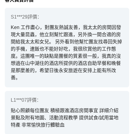
S1***29
評價：
Ken 工作盡心，對團友熱誠友善，我太太的房間因發
現大量昆蟲，他立刻幫忙跟進，另外換一間合適的房
間給我太太和女兒。 另外看到他幫忙團友找尋回失掉
的手機，連飯也不能好好吃，我很欣賞他的工作態
度。這團唯一的缺點是團餐的質素很一般，我真的沒
想過在山中湖住的酒店所提供的酒店自助早餐和晚餐
是那麼差的，希望日後永安旅遊在安排上能有所改
善。
L1***07
評價：
貼心照顧每位團友 積極跟進酒店房間事宜 詳細介紹
景點及附有地圖、活動流程教學 提供試食/試用當地
特產 非常愉快旅行體驗血