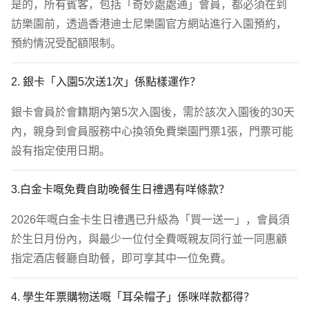
是的，所有賓客，包括「奇妙處處通」會員，都必須在到
訪樂園前，透過香港迪士尼樂園官方網站進行入園預約，
預約情況受配額限制。
2. 銀卡「入園5次送1次」係點樣運作？
銀卡會員於會籍期內第5次入園後，需於該次入園後的30天
內，親身到會員服務中心換領免費樂園門票1張，門票可能
設有指定使用日期。
3.白金卡嘅免費自助晚餐生日禮遇有咩條款？
2026年嘅白金卡生日禮遇已升級為「買一送一」，會員須
於生日月份內，與最少一位付全費嘅親友同行並一同惠顧
指定酒店餐廳自助餐，即可享其中一位免費。
4. 學生年票購物送嘅「耳朵帽子」係咪咩款都得？