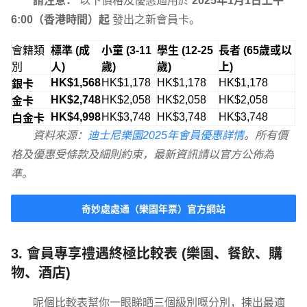
請注意：
以下價格及優惠適用於
2025年1月1日上午
6:00（香港時間）起
發出之新會員卡。
會籍類
標準 (成
小童 (3-11
學生 (12-25
長者 (65歲或以
別
人)
歲)
歲)
上)
HK$1,568
HK$1,178
HK$1,178
HK$1,178
銀卡
HK$2,748
HK$2,058
HK$2,058
HK$2,058
金卡
HK$4,998
HK$3,748
HK$3,748
HK$3,748
白金卡
資料來源：
迪士尼樂園2025年會員優惠詳情
。所有價
格及優惠受條款及細則約束，最新資訊請以官方公佈為
準。
奇妙處處通（樂園年票）官方網站
3. 會員專享禮遇終極比較表 (樂園、餐飲、購
物、酒店)
呢個比較表幫你一眼睇晒三個級別嘅分別，揀出最適