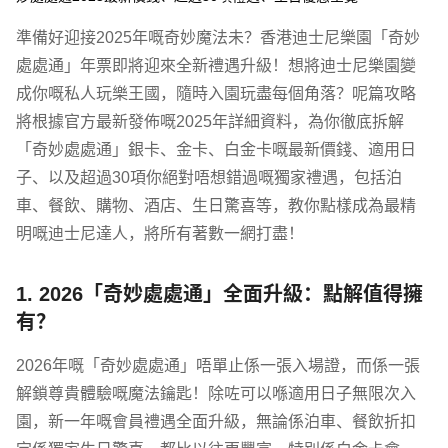
準備好迎接2025年嘅奇妙魔法未？香港迪士尼樂園「奇妙
處處通」年票即將迎來全新禮遇升級！想將迪士尼樂園變
成你嘅私人玩樂王國，隨時入園玩盡每個角落？呢篇攻略
將根據官方最新發佈嘅2025年詳細資料，為你徹底拆解
「奇妙處處通」銀卡、金卡、白金卡嘅最新價錢、適用日
子、以及超過30項你絕對唔想錯過嘅獨家禮遇，包括泊
車、餐飲、購物、酒店、生日驚喜等，教你點樣成為最精
明嘅迪士尼達人，將所有著數一網打盡！
1. 2026「奇妙處處通」全面升級：點解值得擁
有？
2026年嘅「奇妙處處通」唔單止係一張入場證，而係一張
解鎖尊貴體驗嘅魔法鑰匙！除咗可以喺適用日子無限次入
園，新一年嘅會員禮遇全面升級，無論係泊車、餐飲折扣