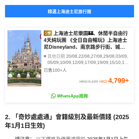
精選上海迪士尼旅行團
上海迪士尼樂園🏰、休閒半自由行
4天純玩團 《全日自由暢玩》上海迪士
尼Disneyland、南京路步行街、城隍
廟商圈、武康路、思南公館、一天自由
其他日期
20/08,22/08,27/08,29/08,03/09,
活動、3晚國際品牌酒店
05/09,10/09,12/09,17/09,19/09,15/10,17/
10,22/10,24/10,29/10,31/10,05/11,07/11,
已售
100+
人
12/11,14/11
4,799
+
HKD 5,199
HKD
WhatsApp諮詢
2. 「奇妙處處通」會籍級別及最新價錢 (2025
年1月1日生效)