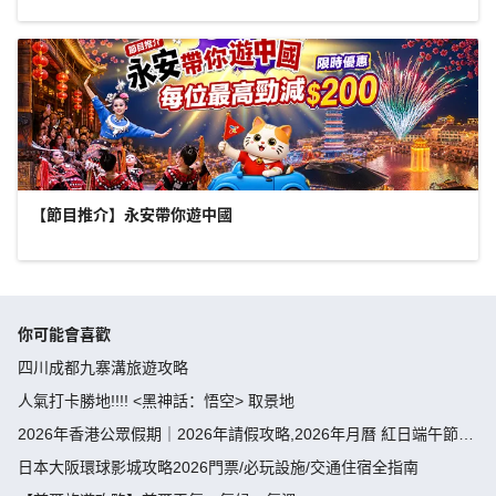
【節目推介】永安帶你遊中國
你可能會喜歡
四川成都九寨溝旅遊攻略
人氣打卡勝地!!!! <黑神話：悟空> 取景地
2026年香港公眾假期｜2026年請假攻略,2026年月曆 紅日端午節請
假攻略請4放9-public holiday 2026
日本大阪環球影城攻略2026門票/必玩設施/交通住宿全指南