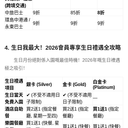
(跨境交通)
中旅巴士
9折
85折
8折
環島中港通 /
9折
9折
9折
永東巴士
4. 生日我最大！2026會員專享生日禮遇全攻略
生日月份絕對係入園嘅最佳時機！2026年嘅生日禮遇
極之吸引！
生日禮遇
白金卡
銀卡 (Silver)
金卡 (Gold)
(Platinum)
項目
生日當天
✔ (不受不適用日
✔ (不受不適用
—
免費入園
子限制)
日子限制)
酒店自助
買2送1 (指定餐
買2送1 (指定
買1送1
(指定
餐
廳, 星期一至四)
餐廳)
餐廳)
樂園餐廳
買1送1 (快餐, 星
買1送1 (快餐)
買1送1 (快餐)