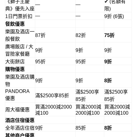
《獅子王慶
✔ (名額有
—
—
典》優先入座
限)
—
—
1日門票折扣
9折 (6張)
餐飲優惠
樂園及酒店一
87折
82折
75折
般餐飲
廣場飯店 / 大
9折
9折
9折
冒險家餐廳
大街餅店
95折
95折
9折
購物優惠
樂園及酒店購
9折
9折
8折
物
PANDORA
滿$2500享
滿$2500享
滿$2500享85折
優惠
85折
85折
買滿
2000減2000
買滿
2000減
買滿
2000減
周大福優惠
減
100
2000減
100
2000減
100
酒店住宿優惠
全年酒店住宿
9折
85折
8折
其他商戶優惠