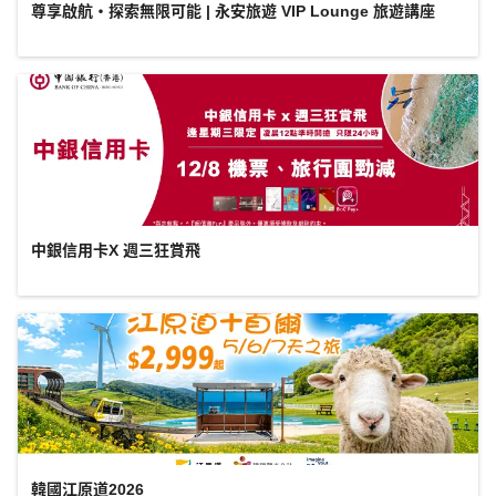
尊享啟航・探索無限可能 | 永安旅遊 VIP Lounge 旅遊講座
中銀信用卡X 週三狂賞飛
韓國江原道2026