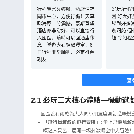
行程豐富又輕鬆，酒店住福
好玩,行程
岡市中心，方便行街！天草
園,好大好
睇海豚十分震撼，豪斯登堡
睇到好多
酒店亦非常好，可以直接行
遊河船,
入園區，隨時可以回酒店休
趣,令船程
息！導遊大石經驗豐富，6
日行程非常順利，必定推薦
親友！
查
2.1 必玩三大核心體驗—機動遊戲
園區設有兩款為大人同小朋友度身訂造嘅機動遊
「飛行員叔叔的飛行冒險」:
坐上飛機師叔叔
嘅迷人景色，展開一場刺激嘅空中大冒險！