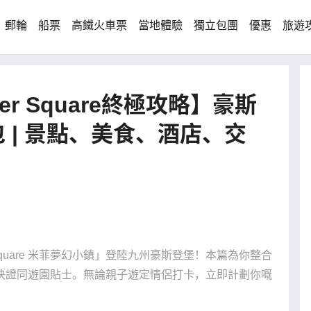
郵輪
船票
高鐵火車票
當地體驗
獨立包團
優惠
旅遊
nder Square終極攻略】豪斯
 | 景點、美食、酒店、交
der Square 米菲夢幻小鎮」登陸九州豪斯登堡！本篇為你整合
快證同遊園貼士。無論親子遊定情侶打卡，立即計劃你嘅