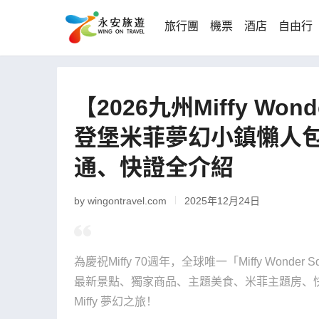
旅行團
機票
酒店
自由行
【2026九州Miffy Wo
登堡米菲夢幻小鎮懶人包
通、快證全介紹
by wingontravel.com
2025年12月24日
為慶祝Miffy 70週年，全球唯一「Miffy Won
最新景點、獨家商品、主題美食、米菲主題房、
Miffy 夢幻之旅！