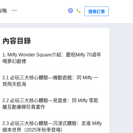
...
攻略
搜尋訂單
內容目錄
1. Miffy Wonder Square介紹：慶祝Miffy 70週年
嘅夢幻獻禮
2.1 必玩三大核心體驗—機動遊戲：同 Miffy 一
齊飛天航海
2.2 必玩三大核心體驗—見面會：同 Miffy 零距
離互動兼睇珍貴畫作
2.3 必玩三大核心體驗—沉浸式體驗：走進 Miffy
繪本世界（2025年秋季登場）