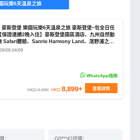
園玩樂6天溫泉之旅
斯登堡 樂園玩樂6天溫泉之旅 豪斯登堡~包全日任
【保證連續2晚入住】豪斯登堡園區酒店、九州自然動
Safari體驗、Sanrio Harmony Land、濱野浦之梯
28/08,04/09
WhatsApp諮詢
8,899
+
查看詳情
HKD 9,899
HKD
價：
G0***42
評價：