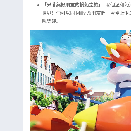
「米菲與好朋友的帆船之旅」:
呢個溫和船河
世界！你可以同 Miffy 及朋友們一齊
嘅樂趣。