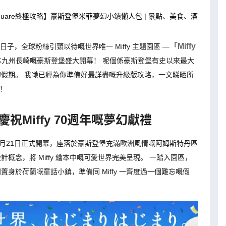
der Square終極攻略】豪斯登堡米菲夢幻小鎮懶人包 | 景點、美食、酒
「Miffy
呢個大日子，全球粉絲引頸以待嘅世界唯一 Miffy 主題園區 —
本九州長崎嘅豪斯登堡盛大開幕！ 呢個係豪斯登堡有史以來最大
嘅夢幻假期。 我哋已經為你準備好最詳盡嘅升級版攻略，一文睇晒所
啦！
介紹：慶祝Miffy 70週年嘅夢幻獻禮
2025年6月21日正式開幕，座落於豪斯登堡充滿歐洲風情嘅阿姆斯特丹區
設計概念，將 Miffy 繪本中嘅可愛世界完美呈現。 一踏入園區，
間置身於荷蘭嘅童話小鎮，準備同 Miffy 一齊度過一個難忘嘅假