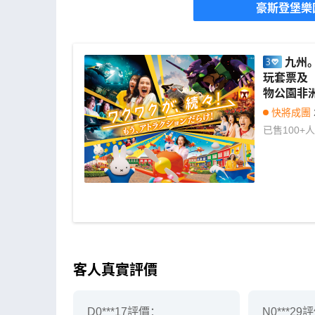
豪斯登堡樂
九州。豪
玩套票及
物公園非洲 
田
快將成團
已售
100+
人
客人真實評價
D0***17
評價：
N0***29
評