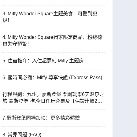
3. Miffy Wonder Square主題美食：可愛到犯
規！
4. Miffy Wonder Square獨家限定商品：粉絲荷
包失守預警！
5. 住宿推介：入住超夢幻 Miffy 主題房
6. 慳時間必備：Miffy 尊享快證 (Express Pass)
行程規劃：九州。豪斯登堡 樂園玩樂6天溫泉之
旅 豪斯登堡~包全日任玩套票及【保證連續2晚
入住】豪斯登堡園區酒店、九州自然動物公園非
洲 Safari體驗、Sanrio Harmony Land、濱野浦
7.豪斯登堡同場加映：更多精彩體驗
之梯田
8. 常見問題 (FAQ)