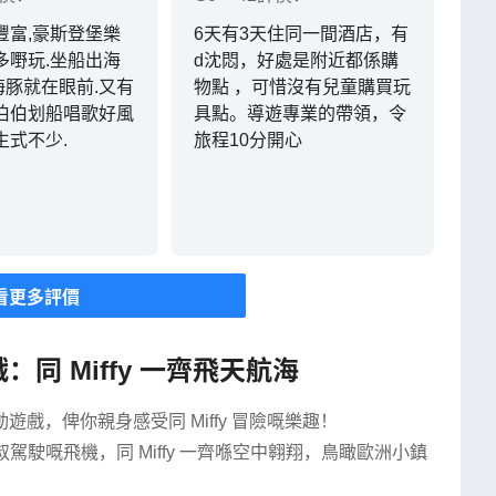
豐富,豪斯登堡樂
6天有3天住同一間酒店，有
多嘢玩.坐船出海
d沈悶，好處是附近都係購
海豚就在眼前.又有
物點 ，可惜沒有兒童購買玩
個伯伯划船唱歌好風
具點。導遊專業的帶領，令
生式不少.
旅程10分開心
看更多評價
：同 Miffy 一齊飛天航海
戲，俾你親身感受同 Miffy 冒險嘅樂趣！
駕駛嘅飛機，同 Miffy 一齊喺空中翱翔，鳥瞰歐洲小鎮