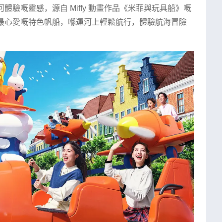
體驗嘅靈感，源自 Miffy 動畫作品《米菲與玩具船》嘅
坐上佢最心愛嘅特色帆船，喺運河上輕鬆航行，體驗航海冒險