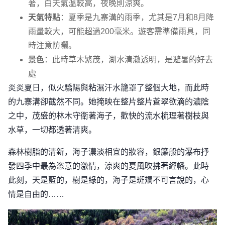
著，白天氣溫較高，夜晚則涼爽。
天氣特點
：夏季是九寨溝的雨季，尤其是7月和8月降
雨量較大，可能超過200毫米。遊客需準備雨具，同
時注意防曬。
景色
：此時草木繁茂，湖水清澈透明，是避暑的好去
處
炎炎夏日，似火驕陽與粘濕汗水籠罩了整個大地，而此時
的九寨溝卻截然不同。她掩映在整片整片蒼翠欲滴的濃陰
之中，茂盛的林木守衛著海子，歡快的流水梳理著樹枝與
水草，一切都透著清爽。
森林樹脂的清新，海子濃淡相宜的妝容，銀簾般的瀑布抒
發四季中最為恣意的激情，涼爽的夏風吹拂著經幡。此時
此刻，天是藍的，樹是綠的，海子是斑斕不可言說的，心
情是自由的……