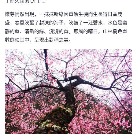
了你久閉的心門......
嫩芽悄然出現，一抹抹新綠因重獲生機而生長得日益茂
盛，春風吹醒了封凍的海子，吹皺了一汪碧水，水色是幽
靜的藍、清新的綠、淺淺的黃。無風的晴日，山林樹色盡
數倒映其中，呈現出對稱之美。