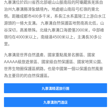
九寨溝位於四川省西北部岷山山脈南段的阿壩藏族羌族自
治州九寨溝縣漳紮鎮境內，地處岷山南段弓杠嶺的東北
側。距離成都市400多千米，系長江水系嘉陵江上游白水江
源頭的一條大支溝。 九寨溝自然保護區地勢南高北低，山
谷深切，高差懸殊。北緣九寨溝口海拔僅2000米，中部峰
嶺均在4000米以上，南緣達4500米以上，主溝長30多公
里。
九寨溝是世界自然遺產、國家重點風景名勝區、國家
AAAAA級旅遊景區、國家級自然保護區、國家地質公園、
世界生物圈保護區網路，也是中國第一個以保護自然風景
為主要目的的自然保護區。
九寨溝精選旅行團
九寨溝熱門酒店