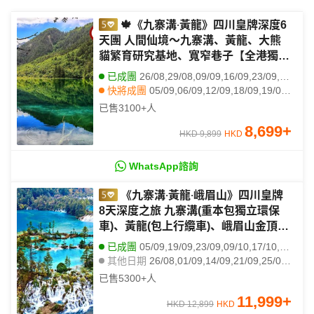
🍁《九寨溝‧黃龍》四川皇牌深度6
天團 人間仙境～九寨溝、黃龍、大熊
貓繁育研究基地、寬窄巷子【全港獨家
保證連住3晚九寨溝奢華酒店:九寨天堂
已成團
26/08,29/08,09/09,16/09,23/09,07/10,09/10,10/10,13/10,14/10,16/10,17/10,23/10,25/10,27/10,29/10,30/10,02/11,03/11,04/11
洲際大飯店，1晚市中心頂級奢華St.
快將成團
05/09,06/09,12/09,18/09,19/09,20/09,22/09
Regis瑞吉酒店】
其他日期
19/08,20/08,22/08,23/08,27/08,30/08,01/09,02/09,03/09,07/09,08/09,21/09,18/11,21/11,22/11,25/11,28/11,29/11,02/12,05/12
已售
3100+
人
8,699
+
HKD 9,899
HKD
WhatsApp諮詢
《九寨溝‧黃龍‧峨眉山》四川皇牌
8天深度之旅 九寨溝(重本包獨立環保
車)、黃龍(包上行纜車)、峨眉山金頂
(VIP通道)、樂山大佛(遊船)、成都大熊
已成團
05/09,19/09,23/09,09/10,17/10,18/10,24/10,01/11,03/11,09/11,14/11,15/11
貓繁育研究基地、【全港獨家】連住３
其他日期
26/08,01/09,14/09,21/09,25/09,07/10,23/10,25/10,28/10
晚九寨天堂洲際酒店
已售
5300+
人
11,999
+
HKD 12,899
HKD