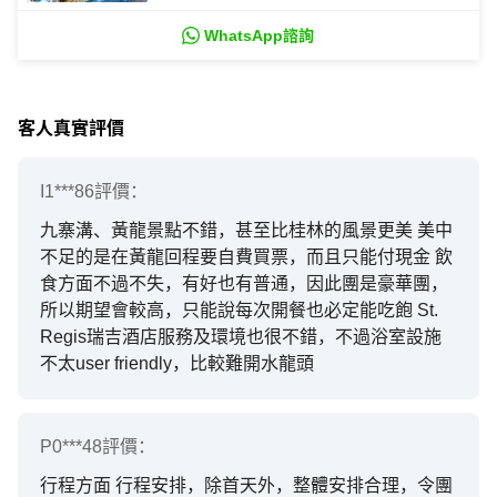
WhatsApp諮詢
客人真實評價
I1***86
評價：
九寨溝、黃龍景點不錯，甚至比桂林的風景更美 美中
不足的是在黃龍回程要自費買票，而且只能付現金 飲
食方面不過不失，有好也有普通，因此團是豪華團，
所以期望會較高，只能說每次開餐也必定能吃飽 St.
Regis瑞吉酒店服務及環境也很不錯，不過浴室設施
不太user friendly，比較難開水龍頭
P0***48
評價：
行程方面 行程安排，除首天外，整體安排合理，令團