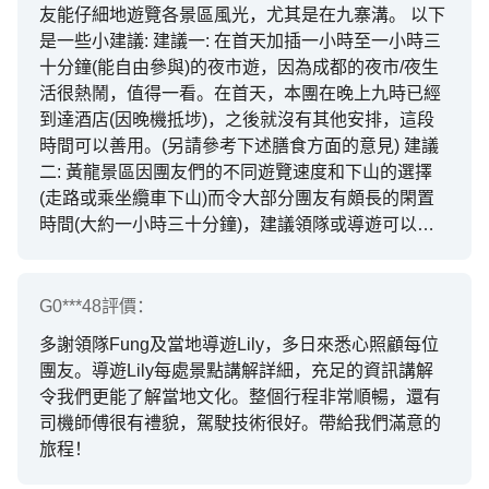
友能仔細地遊覽各景區風光，尤其是在九寨溝。 以下
是一些小建議: 建議一: 在首天加插一小時至一小時三
十分鐘(能自由參與)的夜市遊，因為成都的夜市/夜生
活很熱鬧，值得一看。在首天，本團在晚上九時已經
到達酒店(因晚機抵埗)，之後就沒有其他安排，這段
時間可以善用。(另請參考下述膳食方面的意見) 建議
二: 黃龍景區因團友們的不同遊覽速度和下山的選擇
(走路或乘坐纜車下山)而令大部分團友有頗長的閑置
時間(大約一小時三十分鐘)，建議領隊或導遊可以預
先預備一些成本不高、但富四川、藏族特色的小手工
包給團友們消磨時間，作為「應急方案」。 建議三:
另外，本團因雨天這種不可抗力以致遊覽黃龍景區的
G0***48
評價：
時間短於預定時間(極大部份團友選擇乘坐纜車下山，
多謝領隊Fung及當地導遊Lily，多日來悉心照顧每位
走路下山的團友步速極快)。建議可因時制宜地加插半
團友。導遊Lily每處景點講解詳細，充足的資訊講解
小時遊覽岷江源的項目(必經之路、免費入場、也是一
令我們更能了解當地文化。整個行程非常順暢，還有
個合適的「廁所位」)，以免團友們過早回到酒店等待
司機師傅很有禮貌，駕駛技術很好。帶給我們滿意的
晚餐。九寨天堂洲際大酒店是一間好酒店，但周邊可
旅程！
供行逛或可使用的設施有限，所以令團友們又有一段
閑置時間。 膳食方面 總體來說，整體安排妥當，菜