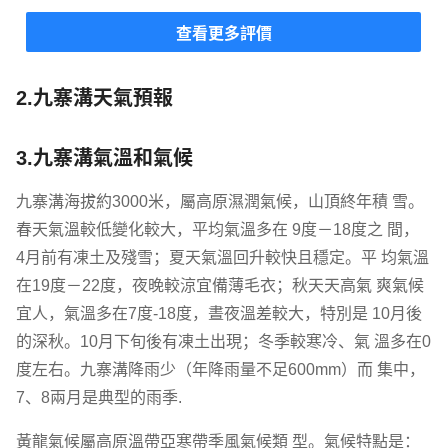
式豐富及材料普遍新鮮，但當地廚師似乎太過遷就香
查看更多評價
港客人，不敢調味。非常了解及明白 貴公司需要照顧
不能接受重口味的客人，但大部份團友都認為團餐
「很清淡」、「很養生」，與印象中的川渝口味不
2.九寨溝天氣預報
同。在第五天晚上，於St.Regis 瑞吉酒店的晚餐，廚
師敢於調味(但未至重口味)，團友們全部都很滿意。
3.九寨溝氣溫和氣候
唯一不足是在首天，因香港航空提供的機上餐膳為小
食包(Snack box)，明白 貴公司已貼心安排送上「宵
九寨溝海拔約3000米，屬高原濕潤氣候，山頂終年積 雪。
夜」，但其實全體團友都沒有吃晚餐，一小碗水餃及
春天氣溫較低變化較大，平均氣溫多在 9度－18度之 間，
甜點，略嫌不足。所以 貴公司可以參考上文所述在行
4月前有凍土及殘雪；夏天氣溫回升較快且穩定。平 均氣溫
程方面的第一個建議(夜市遊)。 住宿方面 一流酒店、
在19度－22度，夜晚較涼宜備薄毛衣；秋天天高氣 爽氣候
一流服務。 貴公司的選擇十分合適。 用車安排方面
司機駕駛穩妥、安全，能顧及乘客的舒適。 領隊及導
宜人，氣溫多在7度-18度，晝夜溫差較大，特別是 10月後
遊方面 領隊用心盡責，能細心回應團友們的需求，也
的深秋。10月下旬後有凍土出現；冬季較寒冷、氣 溫多在0
具有一定的應變能力。 在地導遊對於所有景區及遊覽
度左右。九寨溝降雨少（年降雨量不足600mm）而 集中，
地的認知很深入，講解很詳細、清晰，連乘車途中見
7、8兩月是典型的雨季.
到的也能仔細講解。亦很欣賞一位內地導遊能夠用不
俗的廣東話帶動氣氛，生動地導賞。 總體來說，這是
黃龍氣候屬高原溫帶亞寒帶季風氣候類 型。氣候特點是：