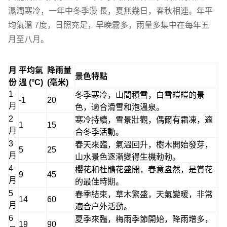
一個令人滿意的旅行團。
濕潤寒冷，一年中冬季漫 長，夏無幾日，春秋相連。年平
均氣溫 7度，日照充足，早晚霧多，雨量多集中在每年五
月至八月。
月
平均氣
降雨量
景色特點
份
溫 (°C)
(毫米)
1
冬季寒冷，山間積雪，白雪皚皚的景
-1
20
月
色，適合滑雪和泡溫泉。
2
寒冷持續，雪景壯觀，偶爾有霜凍，適
1
15
月
合冬季活動。
3
春天來臨，氣溫回升，樹木開始發芽，
5
25
月
山水景色逐漸變得生機勃勃。
4
櫻花和杜鵑花盛開，春意盎然，是賞花
9
45
月
的最佳時期。
5
春季結束，草木繁盛，天氣變暖，非常
14
60
月
適合戶外活動。
6
夏季來臨，梅雨季節開始，降雨增多，
19
90