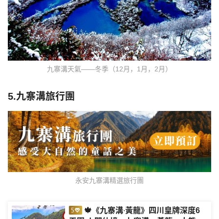
九寨溝天氣——冬季（12月，1月，2月）
5.九寨溝旅行團
永安九寨溝精選旅行團
🍁《九寨溝‧黃龍》四川皇牌深度6