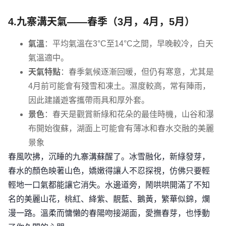
4.九寨溝天氣——春季（3月，4月，5月）
氣溫
：平均氣溫在3°C至14°C之間，早晚較冷，白天
氣溫適中。
天氣特點
：春季氣候逐漸回暖，但仍有寒意，尤其是
4月前可能會有殘雪和凍土。濕度較高，常有陣雨，
因此建議遊客攜帶雨具和厚外套。
景色
：春天是觀賞新綠和花朵的最佳時機，山谷和瀑
布開始復蘇，湖面上可能會有薄冰和春水交融的美麗
景象
春風吹拂，沉睡的九寨溝蘇醒了。冰雪融化，新綠發芽，
春水的顏色映著山色，嬌嫩得讓人不忍探視，仿佛只要輕
輕地一口氣都能讓它消失。水邊道旁，鬧哄哄開滿了不知
名的美麗山花，桃紅、絳紫、靚藍、鵝黃，繁華似錦，爛
漫一路。溫柔而慵懶的春陽吻接湖面，愛撫春芽，也悸動