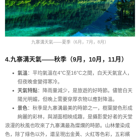
九寨溝天氣——夏季（6月，7月，8月）
4.九寨溝天氣——秋季（9月，10月，11月）
氣溫
：平均氣溫在4°C至16°C之間，白天天氣宜人，
但夜晚會變得寒冷。
天氣特點
：降雨量減少，是旅遊的好時節。儘管白天
陽光明媚，但晚上需要穿厚衣物以應對降溫。
景色
：秋季是九寨溝最美的時節之一，樹葉變色形成
絢麗的彩林，與湖面相映成趣，是攝影愛好者的天堂
浪漫的秋風也吹來了九寨溝最為燦爛的時節。山林暈染成
色，除了綠色以外，還呈現出金黃、火紅等色彩，五彩繽