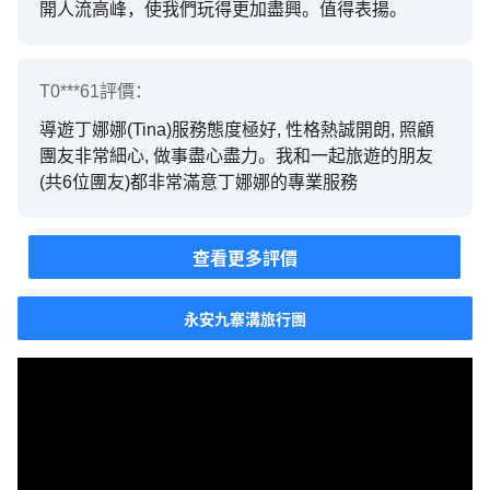
開人流高峰，使我們玩得更加盡興。值得表揚。
T0***61
評價：
導遊丁娜娜(Tina)服務態度極好, 性格熱誠開朗, 照顧
團友非常細心, 做事盡心盡力。我和一起旅遊的朋友
(共6位團友)都非常滿意丁娜娜的專業服務
查看更多評價
永安九寨溝旅行團