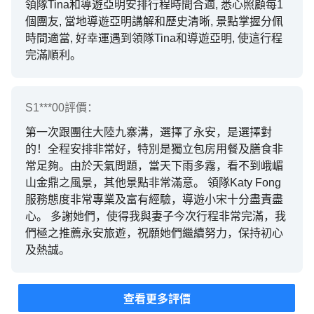
領隊Tina和導遊亞明安排行程時間合適, 悉心照顧每1
個團友, 當地導遊亞明講解和歷史清晰, 景點掌握分佩
時間適當, 好幸運遇到領隊Tina和導遊亞明, 使這行程
完滿順利。
S1***00
評價：
第一次跟團往大陸九寨溝，選擇了永安，是選擇對
的！全程安排非常好，特別是獨立包房用餐及膳食非
常足夠。由於天氣問題，當天下雨多霧，看不到峨嵋
山金鼎之風景，其他景點非常滿意。 領隊Katy Fong
服務態度非常專業及富有經驗，導遊小宋十分盡責盡
心。 多謝她們，使得我與妻子今次行程非常完滿，我
們極之推薦永安旅遊，祝願她們繼續努力，保持初心
及熱誠。
查看更多評價