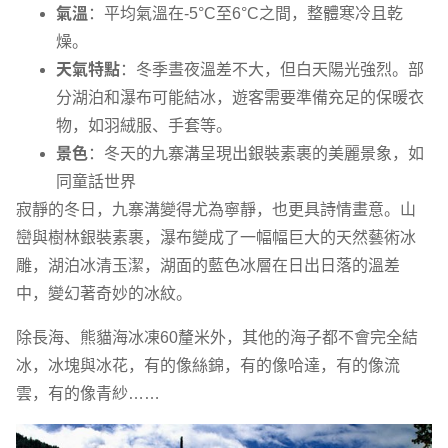
氣溫
：平均氣溫在-5°C至6°C之間，整體寒冷且乾
燥。
天氣特點
：冬季晝夜溫差不大，但白天陽光強烈。部
分湖泊和瀑布可能結冰，遊客需要準備充足的保暖衣
物，如羽絨服、手套等。
景色
：冬天的九寨溝呈現出銀裝素裹的美麗景象，如
同童話世界
寂靜的冬日，九寨溝變得尤為寧靜，也更具詩情畫意。山
巒與樹林銀裝素裹，瀑布變成了一幅幅巨大的天然藝術冰
雕，湖泊冰清玉潔，湖面的藍色冰層在日出日落的溫差
中，變幻著奇妙的冰紋。
除長海、熊貓海冰凍60釐米外，其他的海子都不會完全結
冰，冰塊與冰花，有的像絲錦，有的像哈達，有的像流
雲，有的像青紗……