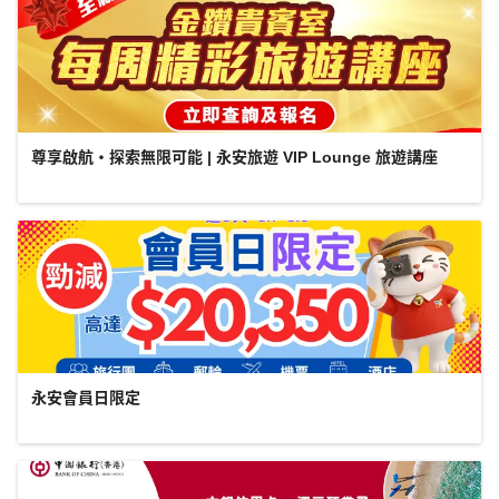
尊享啟航・探索無限可能 | 永安旅遊 VIP Lounge 旅遊講座
永安會員日限定