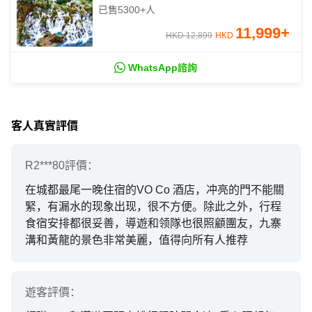
晚九寨天堂洲際酒店
已售
5300+
人
11,999
+
HKD 12,899
HKD
WhatsApp諮詢
客人真實評價
R2***80
評價：
在城都最尾一晚住宿的VO Co 酒店，冲亮的門不能關
緊，有漏水的现象出现，很不方便。除此之外，行程
食宿安排都很妥善，導遊和领隊也很照顧團友，九寨
溝和黃龍的景色非常美麗，值得向所有人推荐
遊客
評價：