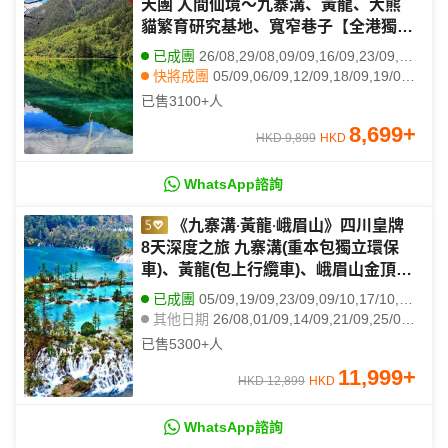
天團 人間仙境～九寨溝、黃龍、大熊
貓繁育研究基地、寬窄巷子【全港獨家
保證連住3晚九寨溝奢華酒店:九寨天堂
已成團
26/08,29/08,09/09,16/09,23/09,07/10,09/10,10/10,13/10,14/10,16/10,17/10,23/10,25/10,27/10,29/10,30/10,02/11,03/11,04/11
洲際大飯店，1晚市中心頂級奢華St.
快將成團
05/09,06/09,12/09,18/09,19/09,20/09,22/09
Regis瑞吉酒店】
其他日期
19/08,20/08,22/08,23/08,27/08,30/08,01/09,02/09,03/09,07/09,08/09,21/09,18/11,21/11,22/11,25/11,28/11,29/11,02/12,05/12
已售
3100+
人
8,699
+
HKD 9,899
HKD
WhatsApp諮詢
《九寨溝‧黃龍‧峨眉山》四川皇牌
8天深度之旅 九寨溝(重本包獨立環保
車)、黃龍(包上行纜車)、峨眉山金頂
(VIP通道)、樂山大佛(遊船)、成都大熊
已成團
05/09,19/09,23/09,09/10,17/10,18/10,24/10,01/11,03/11,09/11,14/11,15/11
貓繁育研究基地、【全港獨家】連住３
其他日期
26/08,01/09,14/09,21/09,25/09,07/10,23/10,25/10,28/10
晚九寨天堂洲際酒店
已售
5300+
人
11,999
+
HKD 12,899
HKD
WhatsApp諮詢