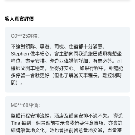
客人真實評價
G0***25
評價：
不論對領隊、導遊、司機、住宿都十分滿意。
Stephen 做事細心，會主動向問我遊旅巴或飛機想坐
咩位，盡量安排。導遊亞偉講解詳細，有問必答。司
機師父開車穩定，坐得好安心。 如果行程中，卧龍能
多停留一會就更好（但也了解當天車程長，難控制時
間）。
M0***68
評價：
整體行程安排流暢，酒店及饍食安排不過不失。 導遊
Tina 每到一個景點前提示會我們要注意事項，亦會詳
細講解當地文化。她也會提前留意當地交通，盡量避