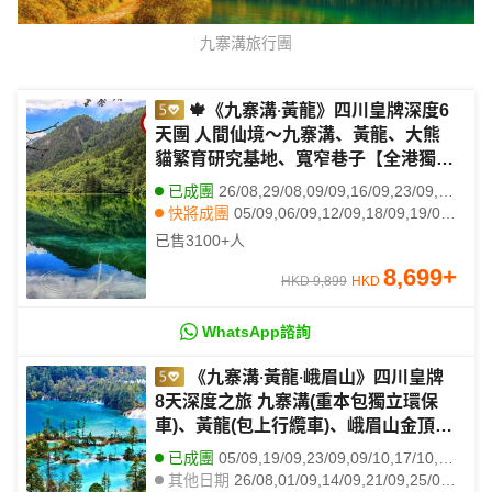
九寨溝旅行團
🍁《九寨溝‧黃龍》四川皇牌深度6
天團 人間仙境～九寨溝、黃龍、大熊
貓繁育研究基地、寬窄巷子【全港獨家
保證連住3晚九寨溝奢華酒店:九寨天堂
已成團
26/08,29/08,09/09,16/09,23/09,07/10,09/10,10/10,13/10,14/10,16/10,17/10,23/10,25/10,27/10,29/10,30/10,02/11,03/11,04/11
洲際大飯店，1晚市中心頂級奢華St.
快將成團
05/09,06/09,12/09,18/09,19/09,20/09,22/09
Regis瑞吉酒店】
其他日期
19/08,20/08,22/08,23/08,27/08,30/08,01/09,02/09,03/09,07/09,08/09,21/09,18/11,21/11,22/11,25/11,28/11,29/11,02/12,05/12
已售
3100+
人
8,699
+
HKD 9,899
HKD
WhatsApp諮詢
《九寨溝‧黃龍‧峨眉山》四川皇牌
8天深度之旅 九寨溝(重本包獨立環保
車)、黃龍(包上行纜車)、峨眉山金頂
(VIP通道)、樂山大佛(遊船)、成都大熊
已成團
05/09,19/09,23/09,09/10,17/10,18/10,24/10,01/11,03/11,09/11,14/11,15/11
貓繁育研究基地、【全港獨家】連住３
其他日期
26/08,01/09,14/09,21/09,25/09,07/10,23/10,25/10,28/10