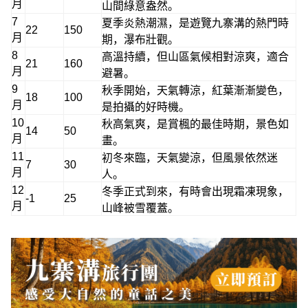
月
山間綠意盎然。
7
夏季炎熱潮濕，是遊覽九寨溝的熱門時
22
150
月
期，瀑布壯觀。
8
高溫持續，但山區氣候相對涼爽，適合
21
160
月
避暑。
9
秋季開始，天氣轉涼，紅葉漸漸變色，
18
100
月
是拍攝的好時機。
10
秋高氣爽，是賞楓的最佳時期，景色如
14
50
月
畫。
11
初冬來臨，天氣變涼，但風景依然迷
7
30
月
人。
12
冬季正式到來，有時會出現霜凍現象，
-1
25
月
山峰被雪覆蓋。