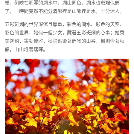
紛，倒映在明麗的湖水中，湖山同色，湖水也斑斕似錦
了，一時間竟然不能分清哪裡是山哪裡是水，十分迷人。
五彩斑斕的世界深沉且厚重，彩色的湖水、彩色的天空、
彩色的世界，她似一個少女，藏著五彩斑斕的心事；她秀
美婉約，靈動優雅，秋陽點染著靜謐的山谷，樹樹含著秋
韻，山山堆著落暉。