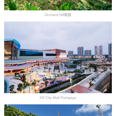
Orchard Hill果園
IOI City Mall Putrajaya