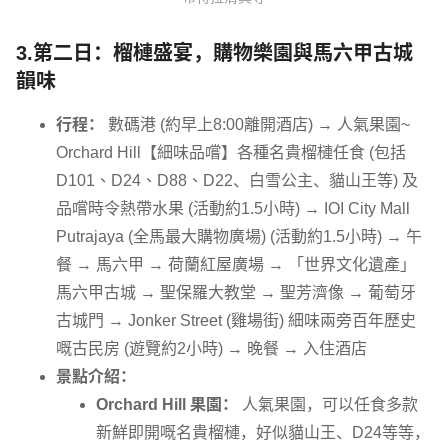
3.第二日：榴槤盛宴，購物樂園與馬六甲古城
韻味
行程：
數碼港 (約早上8:00離開酒店) → 人氣果園~
Orchard Hill【細味品嚐】各種名貴榴槤任食 (包括
D101、D24、D88、D22、白雪公主、貓山王等) 及
品嚐時令熱帶水果 (活動約1.5小時) → IOI City Mall
Putrajaya (全馬最大購物廣場) (活動約1.5小時) → 午
餐 → 馬六甲 → 荷蘭紅屋廣場 → 「世界文化遺產」
馬六甲古城 → 聖保羅大教堂 → 聖芳濟像 → 葡萄牙
古城門 → Jonker Street (雞場街) 細味兩旁百年歷史
嘅古民房 (遊覽約2小時) → 晚餐 → 入住酒店
景點介紹：
Orchard Hill 果園：
人氣果園，可以任食多款
新鮮即開嘅名貴榴槤，好似貓山王、D24等等，