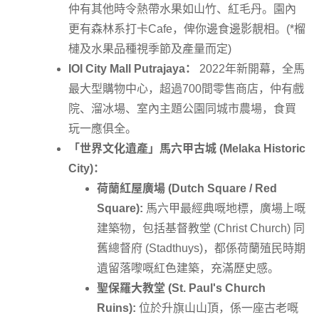
仲有其他時令熱帶水果如山竹、紅毛丹。園內
更有森林系打卡Cafe，俾你邊食邊影靚相。(*榴
槤及水果品種視季節及產量而定)
IOI City Mall Putrajaya：
2022年新開幕，全馬
最大型購物中心，超過700間零售商店，仲有戲
院、溜冰場、室內主題公園同城市農場，食買
玩一應俱全。
「世界文化遺產」馬六甲古城 (Melaka Historic
City)：
荷蘭紅屋廣場 (Dutch Square / Red
Square):
馬六甲最經典嘅地標，廣場上嘅
建築物，包括基督教堂 (Christ Church) 同
舊總督府 (Stadthuys)，都係荷蘭殖民時期
遺留落嚟嘅紅色建築，充滿歷史感。
聖保羅大教堂 (St. Paul's Church
Ruins):
位於升旗山山頂，係一座古老嘅