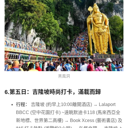
黑風洞
6.第五日：吉隆坡時尚打卡，滿載而歸
行程：
吉隆坡 (約早上10:00離開酒店) → Lalaport
BBCC (空中花園打卡) ~遠眺默迪卡118 (馬來西亞全
新地標、世界第二高樓) → Book Xcess (藝術書店) 及