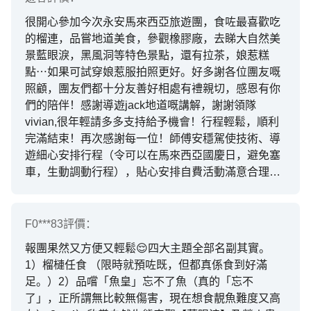
查，讓我們感受到貼心與安全感。 - 詳細安排晚間行
很開心參加今次永安馬來西亞旅遊團，食咗最喜歡吃
程與次日提醒： - 每晚會提前公布第二天的行程安
的榴連，品嘗地道美食，參觀橡膠廠，去睇大自然美
排，包括景點、時間表及注意事項。 - 這樣的安排讓
景藍眼淚，黑風洞等特色景點，還有拉茶，娘惹糕
我們能夠提前準備，避免遲到或錯過重要活動。 - 也
點⋯如果可試穿娘惹服拍照更好。好多謝各位團友嘅
讓整個旅程中，大家都能放心得到充分的資訊與指
照顧，團友們都十分友善好相處有禮親切，感恩有你
引。 - 整體服務令人放心： - 領隊的細心安排與貼心
們的陪伴！感謝導遊jack地道嘅講解，謝謝領隊
服務，使我們在整個旅途過程中感到非常安心與愉
vivian,很年輕請多多支持給予機會！行程輕鬆，順利
快。 - 從出發到返程，始終有一個有責任心的領導在
完滿結束！再次感謝每一位！師傅安穩駕使技術、導
背後支持，讓我們專注於享受旅程。
遊細心安排行程（令可以在馬來西亞國慶日，避免塞
車，生動調動行程），貼心安排自費活動滿意合理！
總結今次旅程好開心、滿意、感恩，五天愉快嘅相處
很不捨！推介
F0***83
評價：
報團果然又方便又輕鬆😌四大主題全部名副其實。
1）榴槤任食 （限時就預咗既，但都真係食到好滿
足。）2）品嚐「魚皇」忘不了魚（真的「忘不
了」，正所謂無比較無傷害，現在想食靚魚難度又高