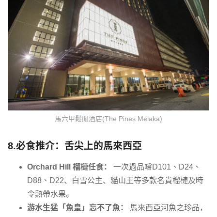
馬六甲鬆閒酒店(The Pines Melaka)
8.必食推介：舌尖上的馬來西亞
Orchard Hill 榴槤任食：
一次過品嚐D101、D24、
D88、D22、白雪公主、貓山王等多款名貴榴槤及時
令熱帶水果。
游水生猛「魚皇」忘不了魚：
馬來西亞河魚之珍品，