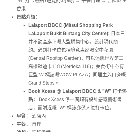
“W” 打卡熱點 (遊覽約3小時) → 午餐自理 → 吉隆坡 ✈
香港
景點介紹：
Lalaport BBCC (Mitsui Shopping Park
LaLaport Bukit Bintang City Centre):
日本三
井不動產旗下嘅大型購物中心，設計現代簡
約。必到打卡位包括綠意盎然嘅空中花園
(Central Rooftop Garden)，可以遠眺世界第二
高樓默迪卡118 (Merdeka 118)；美食街中心有
巨型“W”標誌嘅WOW PLAZA；同埋主入口旁嘅
Grand Steps。
Book Xcess @ Lalaport BBCC & "W" 打卡熱
點：
Book Xcess 係一間超有設計感嘅藝術書
店，而附近嘅 "W" 標誌亦係人氣打卡位。
早餐：
酒店內
午餐：
自理