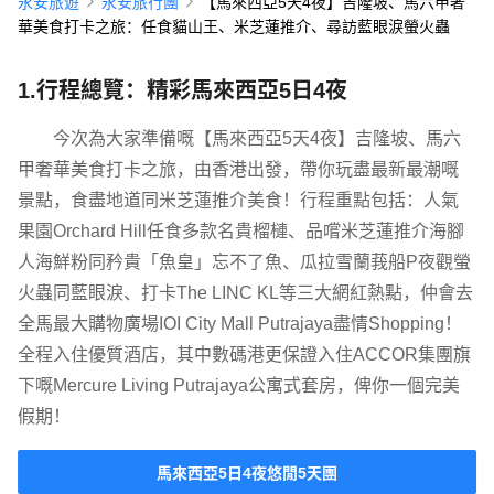
永安旅遊
永安旅行團
【馬來西亞5天4夜】吉隆坡、馬六甲奢
華美食打卡之旅：任食貓山王、米芝蓮推介、尋訪藍眼淚螢火蟲
1.行程總覽：精彩馬來西亞5日4夜
今次為大家準備嘅【馬來西亞5天4夜】吉隆坡、馬六
甲奢華美食打卡之旅，由香港出發，帶你玩盡最新最潮嘅
景點，食盡地道同米芝蓮推介美食！行程重點包括：人氣
果園Orchard Hill任食多款名貴榴槤、品嚐米芝蓮推介海腳
人海鮮粉同矜貴「魚皇」忘不了魚、瓜拉雪蘭莪船P夜觀螢
火蟲同藍眼淚、打卡The LINC KL等三大網紅熱點，仲會去
全馬最大購物廣場IOI City Mall Putrajaya盡情Shopping！
全程入住優質酒店，其中數碼港更保證入住ACCOR集團旗
下嘅Mercure Living Putrajaya公寓式套房，俾你一個完美
假期！
馬來西亞5日4夜悠閒5天團