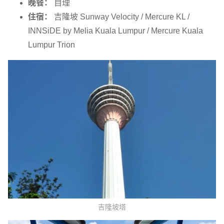
晚餐：
自理
住宿：
吉隆坡 Sunway Velocity / Mercure KL /
INNSiDE by Melia Kuala Lumpur / Mercure Kuala
Lumpur Trion
吉隆坡塔