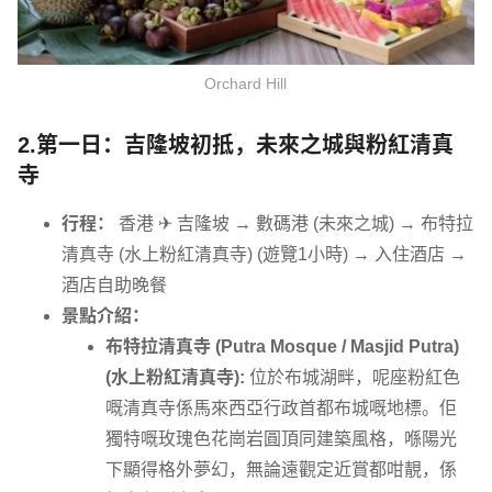
Orchard Hill
2.第一日：吉隆坡初抵，未來之城與粉紅清真
寺
行程：
香港 ✈ 吉隆坡 → 數碼港 (未來之城) → 布特拉
清真寺 (水上粉紅清真寺) (遊覽1小時) → 入住酒店 →
酒店自助晚餐
景點介紹：
布特拉清真寺 (Putra Mosque / Masjid Putra)
(水上粉紅清真寺):
位於布城湖畔，呢座粉紅色
嘅清真寺係馬來西亞行政首都布城嘅地標。佢
獨特嘅玫瑰色花崗岩圓頂同建築風格，喺陽光
下顯得格外夢幻，無論遠觀定近賞都咁靚，係