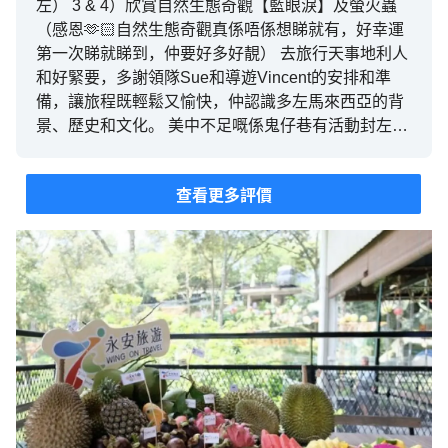
左） 3 & 4）欣賞自然生態奇觀【藍眼淚】及螢火蟲
（感恩🫶🏻自然生態奇觀真係唔係想睇就有，好幸運
第一次睇就睇到，仲要好多好靚） 去旅行天事地利人
和好緊要，多謝領隊Sue和導遊Vincent的安排和準
備，讓旅程既輕鬆又愉快，仲認識多左馬來西亞的背
景、歷史和文化。 美中不足嘅係鬼仔巷有活動封左，
只能在閘口外打卡。
查看更多評價