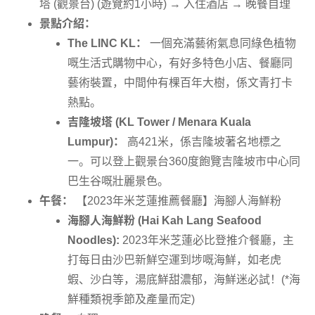
塔 (觀景台) (遊覽約1小時) → 入住酒店 → 晚餐自理
景點介紹：
The LINC KL：
一個充滿藝術氣息同綠色植物
嘅生活式購物中心，有好多特色小店、餐廳同
藝術裝置，中間仲有棵百年大樹，係文青打卡
熱點。
吉隆坡塔 (KL Tower / Menara Kuala
Lumpur)：
高421米，係吉隆坡著名地標之
一。可以登上觀景台360度飽覽吉隆坡市中心同
巴生谷嘅壯麗景色。
午餐：
【2023年米芝蓮推薦餐廳】海腳人海鮮粉
海腳人海鮮粉 (Hai Kah Lang Seafood
Noodles):
2023年米芝蓮必比登推介餐廳，主
打每日由沙巴新鮮空運到埗嘅海鮮，如老虎
蝦、沙白等，湯底鮮甜濃郁，海鮮迷必試！(*海
鮮種類視季節及產量而定)