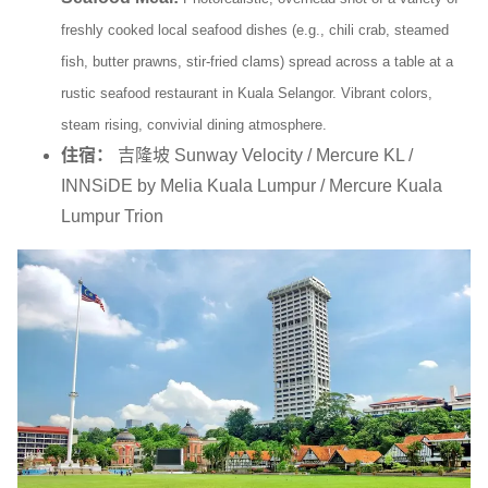
freshly cooked local seafood dishes (e.g., chili crab, steamed
fish, butter prawns, stir-fried clams) spread across a table at a
rustic seafood restaurant in Kuala Selangor. Vibrant colors,
steam rising, convivial dining atmosphere.
住宿：
吉隆坡 Sunway Velocity / Mercure KL /
INNSiDE by Melia Kuala Lumpur / Mercure Kuala
Lumpur Trion