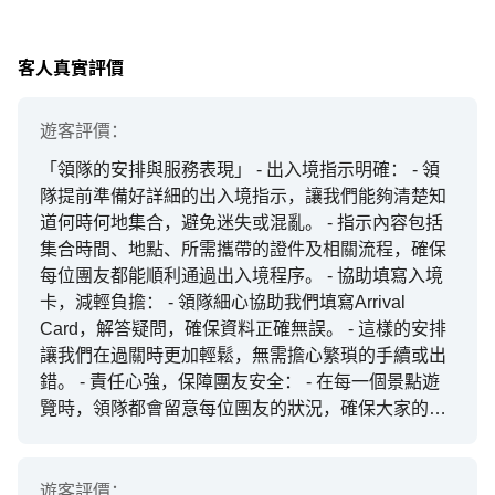
客人真實評價
遊客
評價：
「領隊的安排與服務表現」 - 出入境指示明確： - 領
隊提前準備好詳細的出入境指示，讓我們能夠清楚知
道何時何地集合，避免迷失或混亂。 - 指示內容包括
集合時間、地點、所需攜帶的證件及相關流程，確保
每位團友都能順利通過出入境程序。 - 協助填寫入境
卡，減輕負擔： - 領隊細心協助我們填寫Arrival
Card，解答疑問，確保資料正確無誤。 - 這樣的安排
讓我們在過關時更加輕鬆，無需擔心繁瑣的手續或出
錯。 - 責任心強，保障團友安全： - 在每一個景點遊
覽時，領隊都會留意每位團友的狀況，確保大家的安
全。 - 當有團友出現身體不適時，領隊立即安排就醫
或陪同就診，展現了高度的責任感與愛心。 - 例如，
有一位團友生病，領隊迅速帶他到當地的醫療機構檢
遊客
評價：