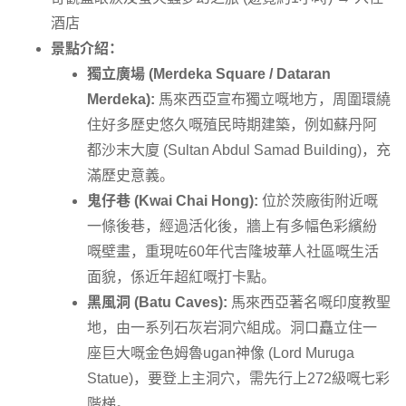
酒店
景點介紹：
獨立廣場 (Merdeka Square / Dataran
Merdeka):
馬來西亞宣布獨立嘅地方，周圍環繞
住好多歷史悠久嘅殖民時期建築，例如蘇丹阿
都沙末大廈 (Sultan Abdul Samad Building)，充
滿歷史意義。
鬼仔巷 (Kwai Chai Hong):
位於茨廠街附近嘅
一條後巷，經過活化後，牆上有多幅色彩繽紛
嘅壁畫，重現咗60年代吉隆坡華人社區嘅生活
面貌，係近年超紅嘅打卡點。
黑風洞 (Batu Caves):
馬來西亞著名嘅印度教聖
地，由一系列石灰岩洞穴組成。洞口矗立住一
座巨大嘅金色姆魯ugan神像 (Lord Muruga
Statue)，要登上主洞穴，需先行上272級嘅七彩
階梯。