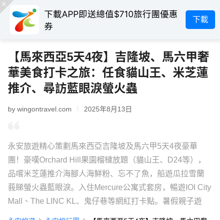
下載APP即送總值$710旅行團優惠
下載
券
【馬來西亞5天4夜】吉隆坡、馬六甲奢
華美食打卡之旅：任食貓山王、米芝蓮
推介、尋訪藍眼淚螢火蟲
by wingontravel.com
2025年8月13日
永安旅遊精心策劃馬來西亞吉隆坡及馬六甲5天4夜豪華
團！豪嘆Orchard Hill果園榴槤放題（貓山王、D24等），
品嚐米芝蓮推介海腳人海鮮粉、忘不了魚，船遊瓜拉雪蘭
莪睇螢火蟲藍眼淚。入住Mercure公寓式套房，暢遊IOI City
Mall、The LINC KL、鬼仔巷等網紅打卡點。暑假親子遊