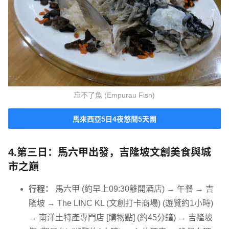
忘不了魚 (Empurau Fish)
馬來西亞5日4夜悠閒5天團
4.第三日：馬六甲出發，吉隆坡文創美食與城
市之巔
行程：
馬六甲 (約早上09:30離開酒店) → 午餐 → 吉
隆坡 → The LINC KL (文創打卡商場) (遊覽約1小時)
→ 南洋土特產專門店 [購物點] (約45分鐘) → 吉隆坡