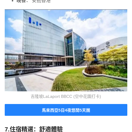
晚餐：
安抵香港
吉隆坡LaLaport BBCC (空中花園打卡)
馬來西亞5日4夜悠閒5天團
7.住宿精選：舒適體驗