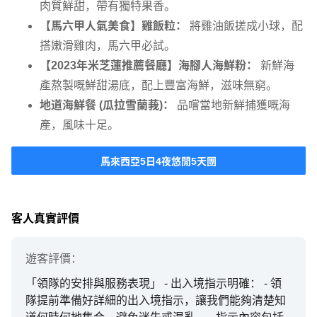
肉質鮮甜，帶有獨特果香。
【馬六甲人氣美食】雞飯粒：
將雞油飯搓成小球，配
搭嫩滑雞肉，馬六甲必試。
【2023年米芝蓮推薦餐廳】海腳人海鮮粉：
新鮮海
產熬製嘅鮮甜湯底，配上豐富海鮮，滋味無窮。
地道海鮮餐 (瓜拉雪蘭莪)：
品嚐當地新鮮捕獲嘅海
產，風味十足。
馬來西亞5日4夜悠閒5天團
客人真實評價
遊客
評價：
「領隊的安排與服務表現」 - 出入境指示明確： - 領
隊提前準備好詳細的出入境指示，讓我們能夠清楚知