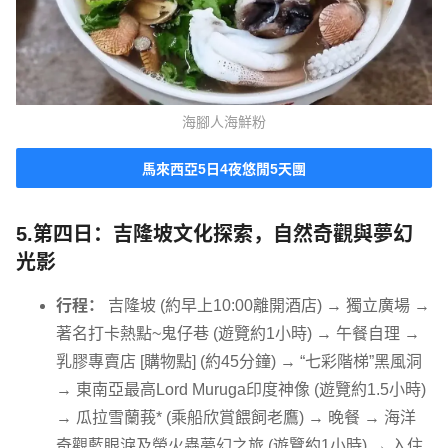
海腳人海鮮粉
馬來西亞5日4夜悠閒5天團
5.第四日：吉隆坡文化探索，自然奇觀與夢幻
光影
行程：
吉隆坡 (約早上10:00離開酒店) → 獨立廣場 →
著名打卡熱點~鬼仔巷 (遊覽約1小時) → 午餐自理 →
乳膠專賣店 [購物點] (約45分鐘) → “七彩階梯”黑風洞
→ 東南亞最高Lord Muruga印度神像 (遊覽約1.5小時)
→ 瓜拉雪蘭莪* (乘船欣賞餵飼老鷹) → 晚餐 → 海洋
奇觀藍眼淚及螢火蟲夢幻之旅 (遊覽約1小時) → 入住