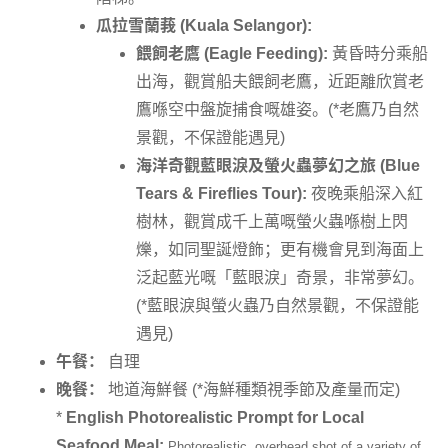
瓜拉雪蘭莪 (Kuala Selangor):
餵飼老鷹 (Eagle Feeding):
黃昏時分乘船
出海，觀賞船夫餵飼老鷹，近距離欣賞老
鷹喺空中盤旋捕食嘅雄姿。(*老鷹乃自然
景觀，不保證能遇見)
海洋奇觀藍眼淚及螢火蟲夢幻之旅 (Blue
Tears & Fireflies Tour):
夜晚乘船深入紅
樹林，觀賞成千上萬嘅螢火蟲喺樹上閃
爍，如同聖誕燈飾；更有機會見到海面上
泛起藍光嘅「藍眼淚」奇景，非常夢幻。
(*藍眼淚與螢火蟲乃自然景觀，不保證能
遇見)
午餐：
自理
晚餐：
地道海鮮餐 (*海鮮種類視季節及產量而定)
*
English Photorealistic Prompt for Local
Seafood Meal:
Photorealistic, overhead shot of a variety of