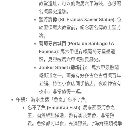
教堂遺址，可以俯瞰馬六甲海峽，亦係著
名嘅歷史遺跡。
聖芳濟像 (St. Francis Xavier Statue):
位
於聖保羅大教堂前，紀念著名傳教士聖芳
濟。
葡萄牙古城門 (Porta de Santiago / A
Famosa):
馬六甲僅存嘅葡萄牙堡壘遺
蹟，見證咗馬六甲嘅殖民歷史。
Jonker Street (雞場街)：
馬六甲最熱鬧
嘅街道之一，兩旁有好多古色古香嘅百年
老舖、特色小食店同手信店，夜晚仲會有
夜市，非常值得一逛。
午餐：
游水生猛「魚皇」忘不了魚
忘不了魚 (Empurau Fish):
馬來西亞河魚之
王，肉質鮮甜嫩滑，帶有淡淡果香，非常矜
貴。魚鱗都可以食，充滿膠質。(*海鮮種類視季