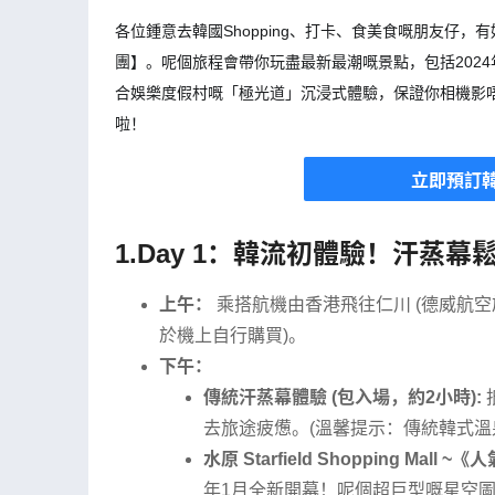
各位鍾意去韓國Shopping、打卡、食美食嘅朋友仔
團】。呢個旅程會帶你玩盡最新最潮嘅景點，包括2024年全新開
合娛樂度假村嘅「極光道」沉浸式體驗，保證你相機影唔停
啦！
立即預訂
1.Day 1：韓流初體驗！汗蒸
上午：
乘搭航機由香港飛往仁川 (德威航
於機上自行購買)。
下午：
傳統汗蒸幕體驗 (包入場，約2小時):
去旅途疲憊。(溫馨提示：傳統韓式溫
水原 Starfield Shopping Mall 
年1月全新開幕！呢個超巨型嘅星空圖