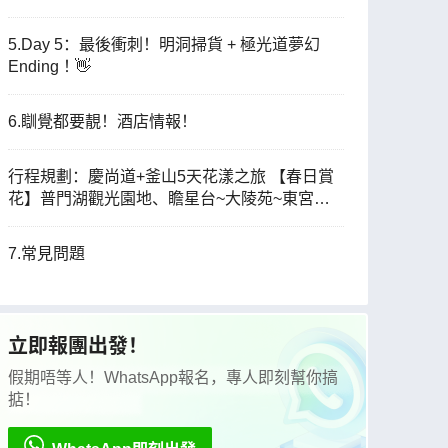
5.Day 5：最後衝刺！明洞掃貨 + 極光道夢幻
Ending！👋
6.瞓覺都要靚！酒店情報！
行程規劃：慶尚道+釜山5天花漾之旅 【春日賞
花】普門湖觀光園地、瞻星台~大陵苑~東宮與
月池、溫泉川市民公園、海雲台迎月路、大渚生
態公園、海雲台RiverCruise、松島海上天空步
7.常見問題
道+纜車+龍宮雲橋
立即報團出發！
假期唔等人！WhatsApp報名，專人即刻幫你搞
掂！