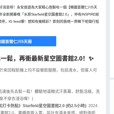
，有好消息呀！永安旅遊為大家精心炮製咗一個【韓國首爾仁川5天
幕嘅「水原Starfield星空圖書館2.0」，仲有INSPIRE綜
，IG feed爆！想知有幾精彩？即刻同我哋一齊睇下呢個行程
韓國首爾仁川5天團
幕鬆一鬆，再衝最新星空圖書館2.0！✨
空於來回程航機上均不設餐飲服務，包括清水，但客人可
抵達後先去鬆一鬆！體驗地道韓式汗蒸幕，舒筋活絡，洗
泉不穿衣浸浴㗎！)
~《人氣打卡熱點》Starfield星空圖書館2.0 (約2.5小時):
2024
書館2.0，書櫃高聳入雲，設計充滿未來感，絕對係呃