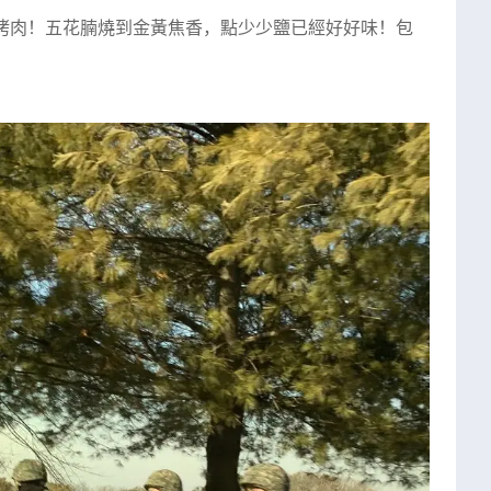
食烤肉！五花腩燒到金黃焦香，點少少鹽已經好好味！包