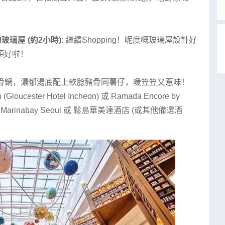
s夢幻玻璃屋 (約2小時):
繼續Shopping！呢度嘅玻璃屋設計好
頭好啦！
豬骨鍋，濃郁湯底配上軟腍豬骨同薯仔，暖笠笠又惹味！
loucester Hotel Incheon) 或 Ramada Encore by
el 或 Marinabay Seoul 或 鬆島華美達酒店 (或其他備選酒