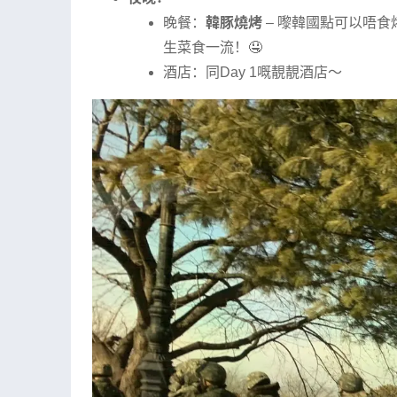
晚餐：
韓豚燒烤
– 嚟韓國點可以唔
生菜食一流！🤤
酒店：同Day 1嘅靚靚酒店～