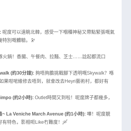
:
呢度可以遠眺北韓，感受一下嗰種神秘又帶點緊張嘅氣
特別嘅體驗。🔭
部隊火鍋！香腸、午餐肉、拉麵、芝士……諗起都流口
lk (約30分鐘):
夠唔夠膽挑戰腳下透明嘅Skywalk？喺
如果咁啱維修去唔到，就會改去Heyri藝術村，都好有
Gimpo (約2小時):
Outlet時間又到啦！呢度牌子都幾多，
eniche March Avenue (約1小時):
嘩！呢度靚
特色，影相呃Like冇難度！🛶