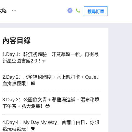
...
攻略
搜尋訂單
內容目錄
1.Day 1：韓流初體驗！汗蒸幕鬆一鬆，再衝最
新星空圖書館2.0！✨
2.Day 2：北望神秘國度 + 水上飄打卡 + Outlet
血拼無極限！🛍️
3.Day 3：公園偽文青 + 蔘雞湯進補 + 瀑布秘境
下午茶 + 弘大潮聖！😎
4.Day 4：My Day My Way！首爾自由日，你想
點玩就點玩！💖