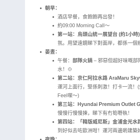
朝早：
酒店早餐，食飽飽再出發！
約09:00 Morning Call～
第一站：烏頭山統一展望台 (約1小時)
氛。用望遠鏡睇下對面岸，都係一個幾
晏晝：
午餐：
部隊火鍋
– 邪惡但超好味嘅
水！🍲
第二站：京仁阿拉水路 AraMaru Skywa
運河上面行，堅係刺激！打卡一流！(
Feel㗎～)
第三站：Hyundai Premium Outlet 
慢慢行慢慢揀，睇下有冇筍嘢執！
第四站：「韓版威尼斯」金浦金光水路~ La V
到好似去咗歐洲咁！運河兩邊啲建築好有
夜晚：