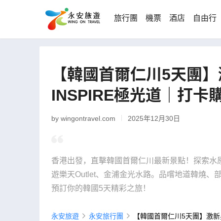
旅行團
機票
酒店
自由行
【韓國首爾仁川5天團】
INSPIRE極光道｜打
by wingontravel.com
2025年12月30日
香港出發，直擊韓國首爾仁川最新景點！探索水原Star
遊樂天Outlet、金浦金光水路。品嚐地道韓燒
預訂你的韓國5天精彩之旅！
永安旅遊
永安旅行團
【韓國首爾仁川5天團】激新星