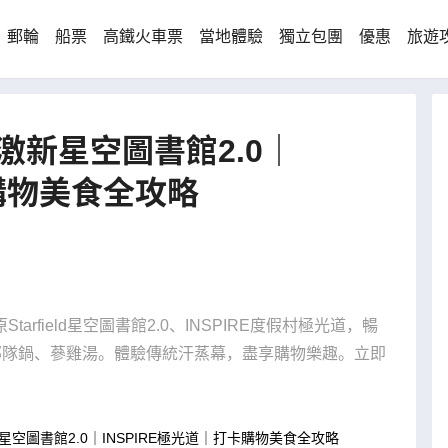
郵輪
船票
高鐵火車票
當地體驗
獨立包團
優惠
旅遊
激新星空圖書館2.0｜
卡購物美食全攻略
field星空圖書館2.0、INSPIRE度假村極光道，暢
、部隊鍋、蔘雞湯。體驗傳統汗蒸幕，盡享購物樂趣。立即
空圖書館2.0｜INSPIRE極光道｜打卡購物美食全攻略