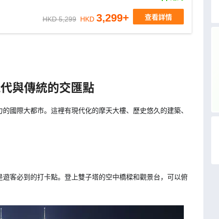
3,299
+
查看詳情
HKD 5,299
HKD
r)：現代與傳統的交匯點
力的國際大都市。這裡有現代化的摩天大樓、歷史悠久的建築、
是遊客必到的打卡點。登上雙子塔的空中橋樑和觀景台，可以俯