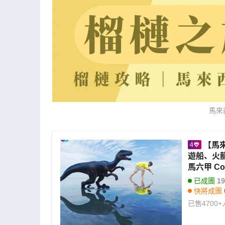
馬來
【馬來
遊船、火
馬六甲 Cou
已成團
19
快將成團
已售
4700+