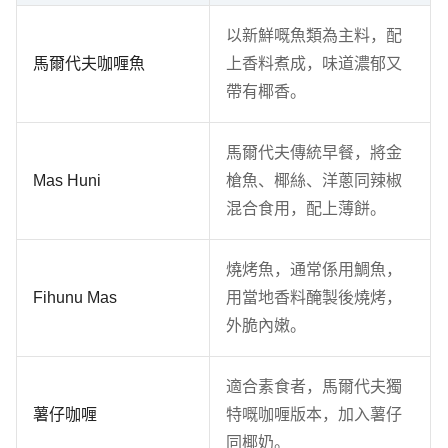
以新鮮嘅魚類為主料，配
馬爾代夫咖喱魚
上香料煮成，味道濃郁又
帶有椰香。
馬爾代夫傳統早餐，將金
Mas Huni
槍魚、椰絲、洋蔥同辣椒
混合食用，配上薄餅。
燒烤魚，通常係用鯛魚，
Fihunu Mas
用當地香料醃製後燒烤，
外脆內嫩。
適合素食者，馬爾代夫獨
薯仔咖喱
特嘅咖喱版本，加入薯仔
同椰奶。