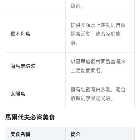
魚群。
提供多項水上運動同自然
獨木舟島
探索活動，適合家庭旅
遊。
以豪華度假村同豐富嘅水
南馬累環礁
上活動而聞名。
擁有壯觀嘅白沙灘，適合
太陽島
放鬆同享受陽光浴。
馬爾代夫必嘗美食
美食名稱
簡介