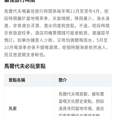
最佳旅行時間
馬爾代夫嘅最佳旅行時間係每年嘅11月至翌年4月，呢
段時間屬於當地嘅旱季，天氣晴朗，降雨量少，海水清
澈，非常適合浮潛、潛水同度假放鬆。不過，呢段時間
亦係旅遊旺季，酒店同機票價錢可能會較高，建議提早
預訂。如果你鐘意人少啲，又唔怕偶爾嘅雨水，5月至
10月嘅濕季亦係不錯嘅選擇，呢個時期海景依然迷人，
而且旅遊開支會較低。
馬爾代夫必玩景點
景點名稱
簡介
馬爾代夫嘅首都，擁有豐
富嘅文化歷史景點，例如
馬累
清真寺同當地市場，適合
探索馬爾代夫嘅城市魅