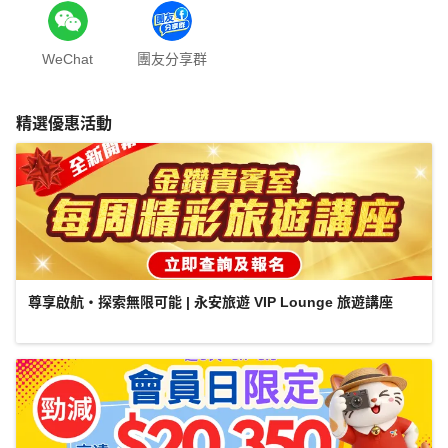
WeChat
團友分享群
精選優惠活動
尊享啟航・探索無限可能 | 永安旅遊 VIP Lounge 旅遊講座