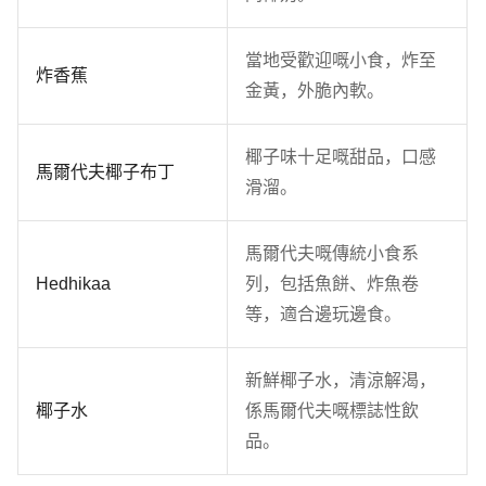
當地受歡迎嘅小食，炸至
炸香蕉
金黃，外脆內軟。
椰子味十足嘅甜品，口感
馬爾代夫椰子布丁
滑溜。
馬爾代夫嘅傳統小食系
Hedhikaa
列，包括魚餅、炸魚卷
等，適合邊玩邊食。
新鮮椰子水，清涼解渴，
椰子水
係馬爾代夫嘅標誌性飲
品。