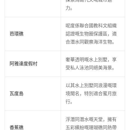
力。
呢度係聯合國教科文組織
芭環礁
認證嘅生物圈保護區，適
合潛水同觀察海洋生物。
奢華透明嘅水上別墅，享
阿雅達度假村
受私人泳池同絕美海景。
以其水上別墅同浪漫嘅環
瓦度島
境聞名，特別適合蜜月旅
行。
浮潛同潛水嘅天堂，擁有
香蕉礁
五彩繽紛嘅珊瑚礁同熱帶