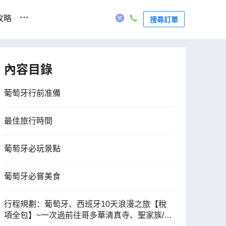
...
攻略
搜尋訂單
內容目錄
葡萄牙行前准備
最佳旅行時間
葡萄牙必玩景點
葡萄牙必嘗美食
行程規劃：葡萄牙、西班牙10天浪漫之旅【稅
項全包】~一次過前往哥多華清真寺、聖家族/杜