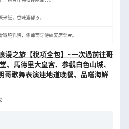
子，適合作為餐後甜品🍊。
嘅米飯，香味濃郁🍚。
滑嘅燒乳豬，係葡萄牙傳統宴席菜🐖。
天浪漫之旅【稅項全包】~一次過前往哥
教堂、馬德里大皇宮、参觀白色山城、
明哥歌舞表演連地道晚餐、品嚐海鮮
家