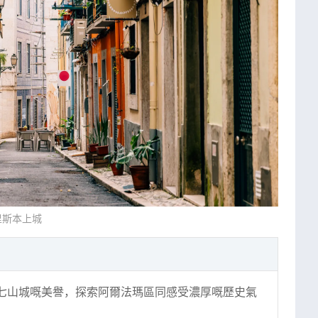
里斯本上城
七山城嘅美譽，探索阿爾法瑪區同感受濃厚嘅歷史氣