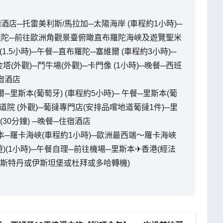
開酒店─托雷美利斯/馬拉加─太陽海岸 (車程約1小時)─
布羅陀─前往歐洲角觀景臺俯瞰直布羅陀海峽及遊覽聖米
.5小時)─午餐─直布羅陀─塞維爾 (車程約3小時)─
外觀)─鬥牛場(外觀)─卡門像 (1小時)─晚餐─西班
宿酒店
─里斯本(葡萄牙) (車程約5小時)─ 午餐─里斯本(葡
修道院 (外觀)─葡撻專門店(安排品嚐地道葡撻1件)─里
(30分鐘) ─晚餐─住宿酒店
斯本─羅卡海峽(車程約1小時)─歐洲最西端～羅卡海峽
遊)(1小時)─午餐自理─前往機場─里斯本✈香港(經法
斯特丹或伊斯坦堡或杜拜或多哈轉機)