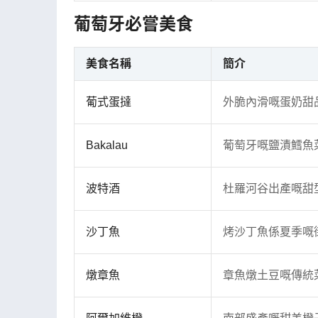
葡萄牙必嘗美食
美食名稱
簡介
葡式蛋撻
外脆內滑嘅蛋奶甜
Bakalau
葡萄牙嘅鹽漬鱈魚
波特酒
杜羅河谷出產嘅甜
沙丁魚
烤沙丁魚係夏季嘅
燉章魚
章魚燉土豆嘅傳統