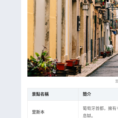
景點名稱
簡介
葡萄牙首都，擁有
里斯本
息🕍。