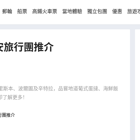
郵輪
船票
高鐵火車票
當地體驗
獨立包團
優惠
旅遊
安旅行團推介
如里斯本、波爾圖及辛特拉，品嘗地道葡式蛋撻、海鮮飯
即了解更多！
行團推介