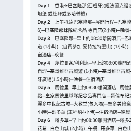
Day
1
香港✈巴塞隆那(西班牙)(經法蘭克
坦堡 或杜拜或多哈轉機)
Day
2
上午抵達巴塞隆那─展開行程─巴塞隆那
6)─巴塞隆那球隊紀念品 專門店(2小時)─晚
Day
3
巴塞隆那─早上約08:30離開酒店─巴
道 (1小時)─(自費參加:蒙特拉特聖山) (1小
宿酒店─晚餐
Day
4
莎拉哥茜/利利達─早上約08:00離開
自理─塞哥維亞古城遊 (1小時)─塞哥維亞古城─ 
牙廣場(1.5小時)─晚餐─住宿酒店
Day
5
馬德里─早上約08:30離開酒店─馬
點─皇家馬德里球隊紀念品專門店 ─哥倫布紀念廣
麗多中世紀古城─大教堂(包入場)─聖多美修道院
小時)─哥多華 (車程約4小時)─住宿酒店─晚餐
Day
6
哥多華─早上約08:30離開酒店─哥多
花巷─白色山城 (2小時)─午餐─哥多華─白色山城