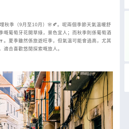
秋季（9月至10月）🌸🍂。呢兩個季節天氣溫暖舒
季嘅葡萄牙花開草綠，景色宜人；而秋季則係葡萄酒
🍷。夏季雖然係旅遊旺季，但氣溫可能會過高，尤其
，適合喜歡悠閒探索嘅旅人。