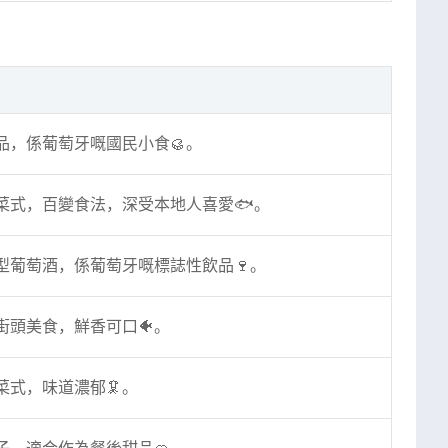
品，係葡萄牙嘅國民小食🥮。
菜式，百變食法，深受本地人喜愛🐟。
型葡萄酒，係葡萄牙嘅標誌性飲品🍷。
街頭美食，鮮香可口🐠。
菜式，味道濃郁🦑。