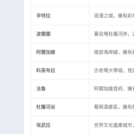
辛特拉
浪漫之城，擁有彩
波爾圖
著名嘅杜羅河岸，
阿爾加維
南部海岸線，擁有
科英布拉
古老嘅大學城，見
法魯
阿爾加維首府，擁有
杜羅河谷
葡萄酒產區，擁有
埃武拉
世界文化遺產城市，