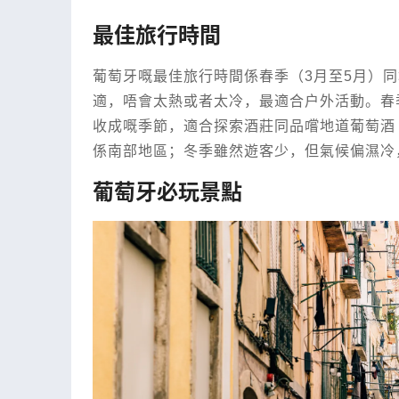
最佳旅行時間
葡萄牙嘅最佳旅行時間係春季（3月至5月）同埋
適，唔會太熱或者太冷，最適合戶外活動。春
收成嘅季節，適合探索酒莊同品嚐地道葡萄酒
係南部地區；冬季雖然遊客少，但氣候偏濕冷
葡萄牙必玩景點