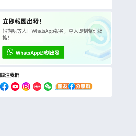
麗多大教堂、馬德里大皇宮、参觀白色山城、塞
哥納亞古城遊、安排欣賞佛蘭明哥歌舞表演連地
道晚餐、品嚐海鮮飯、牛尾餐、小吃TAPS
立即報團出發！
假期唔等人！WhatsApp報名，專人即刻幫你搞
掂！
WhatsApp即刻出發
關注我們