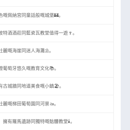
色嘅佩納宮同童話般嘅城堡🏰。
波特酒酒莊同藍瓷瓦教堂值得一遊🍷。
壯麗嘅海崖同迷人海灘⛱️。
證葡萄牙悠久嘅教育文化📚。
古城牆同地道美食嘅小鎮🏖️。
壯麗嘅梯田葡萄園同河景🚤。
擁有羅馬遺跡同獨特嘅骷髏教堂🕯️。