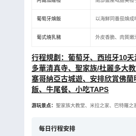
阿爾加維橙
南部盛產嘅甜美橙
葡萄牙燴飯
以海鮮同番茄燴成
葡式燒乳豬
外皮香脆、肉質嫩
行程規劃：葡萄牙、西班牙10
多華清真寺、聖家族/杜麗多大
塞哥納亞古城遊、安排欣賞佛蘭
飯、牛尾餐、小吃TAPS
游玩景点：
聖家族大教堂
、
米拉之家
、
巴特羅之
每日行程安排