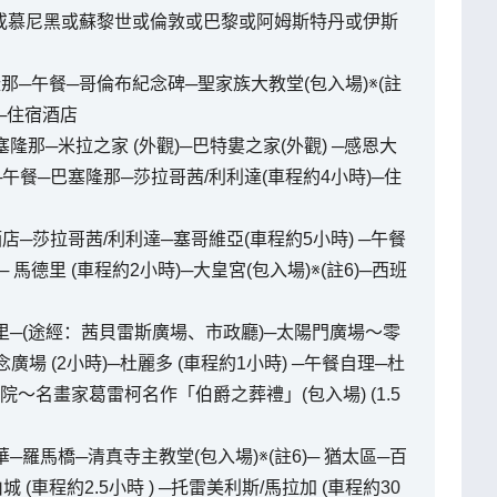
福或慕尼黑或蘇黎世或倫敦或巴黎或阿姆斯特丹或伊斯
─午餐─哥倫布紀念碑─聖家族大教堂(包入場)※(註
餐─住宿酒店
塞隆那─米拉之家 (外觀)─巴特婁之家(外觀) ─感恩大
時)─午餐─巴塞隆那─莎拉哥茜/利利達(車程約4小時)─住
酒店─莎拉哥茜/利利達─塞哥維亞(車程約5小時) ─午餐
馬德里 (車程約2小時)─大皇宮(包入場)※(註6)─西班
德里─(途經：茜貝雷斯廣場、市政廳)─太陽門廣場～零
場 (2小時)─杜麗多 (車程約1小時) ─午餐自理─杜
～名畫家葛雷柯名作「伯爵之葬禮」(包入場) (1.5
華─羅馬橋─清真寺主教堂(包入場)※(註6)─ 猶太區─百
 (車程約2.5小時 ) ─托雷美利斯/馬拉加 (車程約30