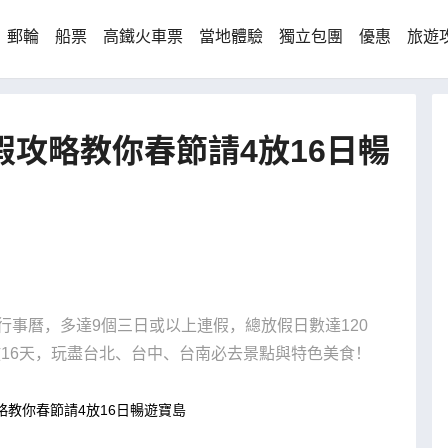
郵輪
船票
高鐵火車票
當地體驗
獨立包團
優惠
旅遊
假攻略教你春節請4放16日暢
行事曆，多達9個三日或以上連假，總放假日數達120
16天，玩盡台北、台中、台南必去景點與特色美食！
略教你春節請4放16日暢遊寶島