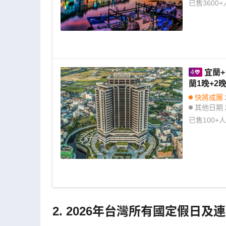
其他日期
已售
3600+
宜蘭+
蘭1晚+
快將成團
其他日期
已售
100+
人
2. 2026年台灣所有國定假日及