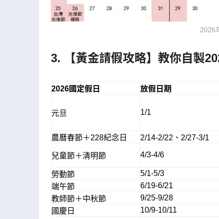
 20
3. 【黃金請假攻略】教你自製2
2026國定假日
放假日期
1/1
元旦
農曆春節＋228紀念日
2/14-2/22、2/27-3/1
4/3-4/6
兒童節＋清明節
5/1-5/3
勞動節
6/19-6/21
端午節
9/25-9/28
教師節＋中秋節
10/9-10/11
國慶日