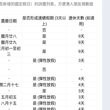
日及新增的國定假日）的詳盡列表，方便港人朋友規劃旅
是否形成連續假期 (3天以
連休天數 (如適
農曆日期
上)
用)
-
-
否
臘月廿八
是
9天
臘月廿九
是
9天
正月初一至初
是
9天
三
-
是 (彈性放假)
3天
-
-
否
-
是 (彈性放假)
4天
潤二月十七
是 (彈性放假)
4天
-
是
3天
五月初五
是 (彈性放假)
3天
八月十五
是 (彈性放假)
4天
-
是 (彈性放假)
4天