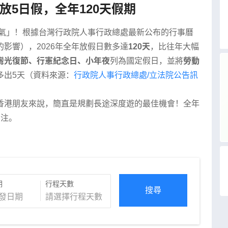
多放5日假，全年120天假期
豪氣」！根據台灣行政院人事行政總處最新公布的行事曆
影響），2026年全年放假日數多達
120天
，比往年大幅
灣光復節、行憲紀念日、小年夜
列為國定假日，並將
勞動
多出5天（資料來源：
行政院人事行政總處/立法院公告訊
香港朋友來說，簡直是規劃長途深度遊的最佳機會！全年
關注。
期
行程天數
搜尋