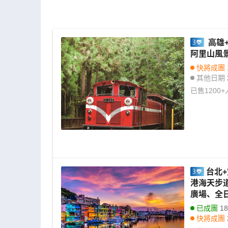
高雄+
阿里山風景
快將成團
其他日期
已售
1200+
台北+
港海天步
廣場、全日
已成團
18/0
快將成團