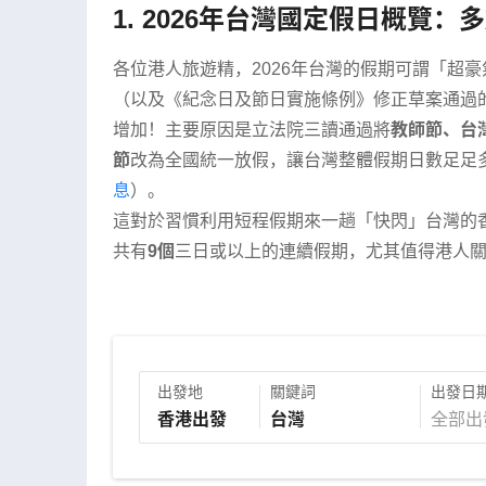
1. 2026年台灣國定假日概覽：
各位港人旅遊精，2026年台灣的假期可謂「超
（以及《紀念日及節日實施條例》修正草案通過的
增加！主要原因是立法院三讀通過將
教師節、台
節
改為全國統一放假，讓台灣整體假期日數足足
息
）。
這對於習慣利用短程假期來一趟「快閃」台灣的
共有
9個
三日或以上的連續假期，尤其值得港人
出發地
關鍵詞
出發日