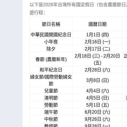
以下是2026年台灣所有國定假日（包含農曆節
遊行程：
節日名稱
國曆日期
中華民國開國紀念日
1月1日 (四)
小年夜
2月16日 (一)
除夕
2月17日 (二)
2月18日 (三) - 2月20日
春節 (農曆新年)
(五)
和平紀念日
2月28日 (六)
婦女節/國際勞動婦女
3月8日 (日)
節
兒童節
4月4日 (六)
清明節
4月5日 (日)
勞動節
5月1日 (五)
端午節
6月20日 (六)
中秋節
9月26日 (六)
教師節
9月28日 (一)