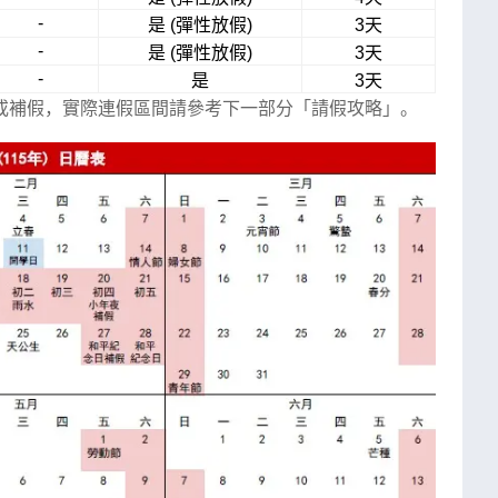
-
是 (彈性放假)
3天
-
是 (彈性放假)
3天
-
是
3天
或補假，實際連假區間請參考下一部分「請假攻略」。