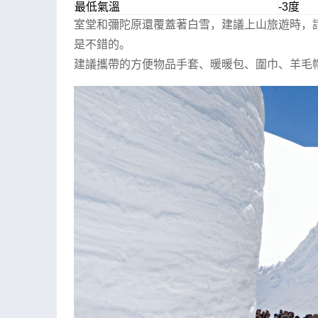
最低氣溫
-3度
室堂和彌陀原還覆蓋著白雪，建議上山旅遊時，
是不錯的。
建議攜帶的方便物品手套、暖暖包、圍巾、羊毛