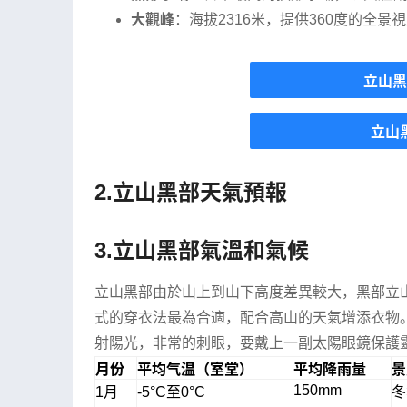
大觀峰
：海拔2316米，提供360度的全
立山黑
立山
2.立山黑部天氣預報
3.立山黑部氣溫和氣候
立山黑部由於山上到山下高度差異較大，黑部立
式的穿衣法最為合適，配合高山的天氣增添衣物
射陽光，非常的刺眼，要戴上一副太陽眼鏡保護
月份
平均气温（室堂）
平均降雨量
景
150mm
1月
-5°C至0°C
冬