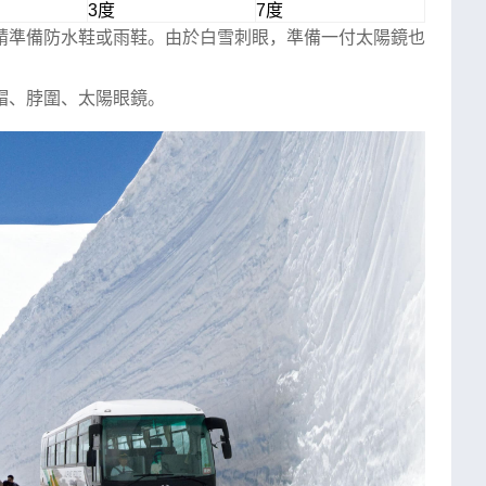
3度
7度
請準備防水鞋或雨鞋。由於白雪刺眼，準備一付太陽鏡也
帽、脖圍、太陽眼鏡。