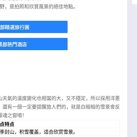
景視野，是拍照和欣賞風景的絕佳地點。
部精選旅行團
黑部熱門酒店
山天氣的溫度變化也相當的大，又不穩定，所以採用洋蔥
。還有一個一定要提醒旅人們的，就是白皚皚的雪景會反
靈魂之窗唷！
点特点
季封山，积雪覆盖，适合欣赏雪景。