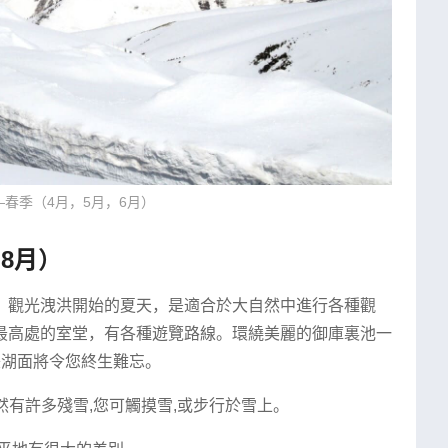
春季（4月，5月，6月）
8月）
，觀光洩洪開始的夏天，是適合於大自然中進行各種觀
最高處的室堂，有各種遊覽路線。環繞美麗的御庫裏池一
美湖面將令您終生難忘。
依然有許多殘雪,您可觸摸雪,或步行於雪上。