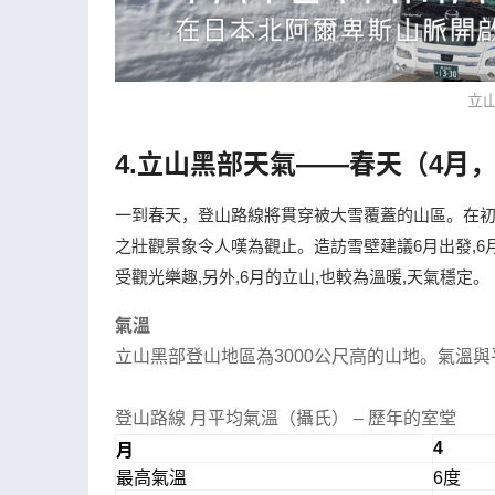
立
4.立山黑部天氣——春天（4月，
一到春天，登山路線將貫穿被大雪覆蓋的山區。在初
之壯觀景象令人嘆為觀止。造訪雪壁建議6月出發,6月
受觀光樂趣,另外,6月的立山,也較為溫暖,天氣穩定。
氣溫
立山黑部登山地區為3000公尺高的山地。氣溫
登山路線 月平均氣溫（攝氏） – 歷年的室堂
4
月
最高氣溫
6度