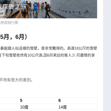
山黑部旅行團
5月，6月）
春能踏入似這樣的雪壁，是非常難得的。高達18公尺的雪壁
下旬雪壁依然有10公尺高,因6月來訪的客人少,可盡情的享
與平地有很大的差別。
5
6
10度
14度