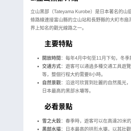
立山黑部（Tateyama Kurobe）是日本
條路線連接富山縣的立山站和長野縣的大町市扇澤站
界上知名的觀光線路之一。
主要特點
開放時間
：每年4月中旬至11月下旬，冬季
交通方式
：遊客可以通過多種交通工具遊覽
等，整個行程大約需要8小時。
自然景觀
：沿途可欣賞到壯麗的自然風光，如
日本最高的黑部水壩等。
必看景點
雪之大穀
：春季時，遊客可以在高達20米
黑部水壩
：日本最高的拱形水壩，以其壯觀