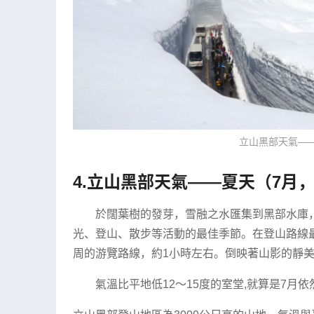
立山黑部天氣——
4.立山黑部天氣——夏天（7月，
於闊葉樹的發芽，雪融之水匯集到黑部水庫
光、登山、散步等活動的最佳季節。在登山路線
周的游覽路線，約1小時左右。倒映著山影的靜
氣溫比平地低12～15度的室堂,就算是7月