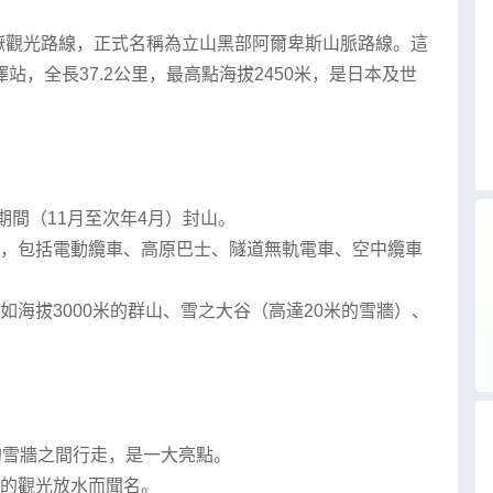
著名的山嶽觀光路線，正式名稱為立山黑部阿爾卑斯山脈路線。這
，全長37.2公里，最高點海拔2450米，是日本及世
期間（11月至次年4月）封山。
，包括電動纜車、高原巴士、隧道無軌電車、空中纜車
海拔3000米的群山、雪之大谷（高達20米的雪牆）、
的雪牆之間行走，是一大亮點。
的觀光放水而聞名。