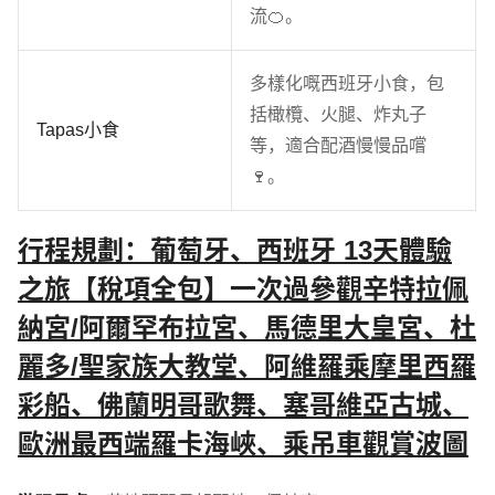
流🍊。
多樣化嘅西班牙小食，包
括橄欖、火腿、炸丸子
Tapas小食
等，適合配酒慢慢品嚐
🍷。
行程規劃：葡萄牙、西班牙 13天體驗
之旅【稅項全包】一次過參觀辛特拉佩
納宮/阿爾罕布拉宮、馬德里大皇宮、杜
麗多/聖家族大教堂、阿維羅乘摩里西羅
彩船、佛蘭明哥歌舞、塞哥維亞古城、
歐洲最西端羅卡海峽、乘吊車觀賞波圖