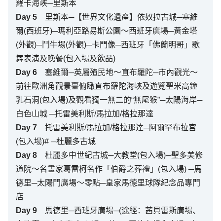
羅卡海峽─里斯本
Day
5
里斯本─【世界文化遺產】依奴拉古城─塞維
爾(西班牙)─瑪利亞路易斯公園～西班牙廣場─黃金塔
(外觀)─鬥牛場(外觀)─卡門像─西班牙「佛蘭明哥」歌
舞表演及晚餐(包入場及飲品)
Day
6
塞維爾─英屬殖民地～直布羅陀─市內觀光～
前往歐洲角觀景臺俯瞰直布羅陀海峽及遊覽聖米高鐘
乳石洞(包入場)及觀看獨一無二的“無尾猴”─太陽海岸─
白色山城 ─托雷美利斯/馬拉加/格拉那達
Day
7
托雷美利斯/馬拉加/格拉那達─阿爾罕布拉宮
(包入場)# ─杜麗多古城
Day
8
杜麗多中世紀古城─大教堂(包入場)─聖多美修
道院～名畫家葛雷柯名作「伯爵之葬禮」(包入場) ─馬
德里─太陽門廣場～零點─皇家馬德里球隊紀念品專門
店
Day
9
馬德里─西班牙廣場─(途經：茜貝雷斯廣場、