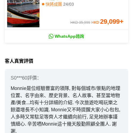
佛蘭明哥歌舞、塞哥維亞古城、歐洲最
快將成團
24/03
西端羅卡海峽、乘吊車觀賞波圖
29,099
+
HKD 35,999
HKD
WhatsApp諮詢
客人真實評價
S0***60
評價：
Monnie是位經驗豐富的領隊, 對每個城市/景點的地理
位置、名字由來、歷史背景、名人故事、甚至當地物
產/美食...均有十分詳細的介紹. 今次旅遊吃喝玩樂之
餘還增長不小知識. Monnie又不時提醒大家小心包包,
人多時又常駐足等齊人才繼續向前行, 足見她辦事謹
慎細心. 辛苦哂Monnie這十幾天殷勤照顧全團人. 謝
謝.