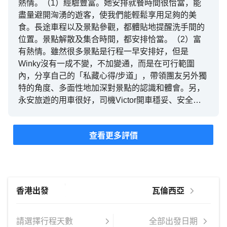
熱情。（1）經驗豐富。她安排就餐時間很恰當，能
盡量避開洶湧的遊客，使我們能輕鬆享用足夠的美
食。長途車程以及景點參觀，都體貼地提醒洗手間的
位置。景點解散及集合時間，都安排恰當。（2）富
有熱情。雖然很多景點是行程一早安排好，但是
Winky沒有一成不變，不加變通，而是在可行範圍
內，分享自己的「私藏心得/步道」，帶領團友另外獨
特的角度、多面性地加深對景點的認識和體會。另，
永安旅遊的用車很好，司機Victor開車穩妥、安全、
準時，放置及提取行李很盡責。車廂寬敞，有叉電裝
置，貼心！謝謝。總的來說，這次西葡13天，食、
查看更多評價
住、行都滿意！