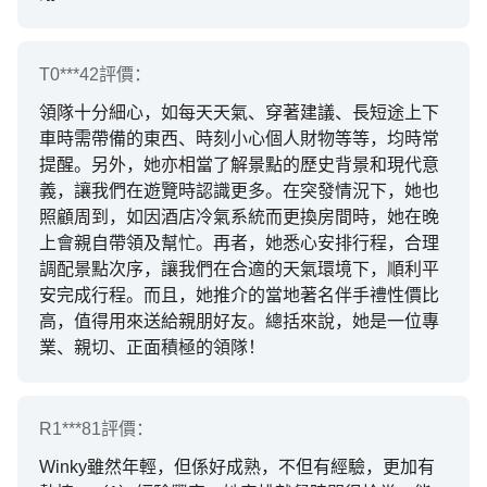
T0***42
評價：
領隊十分細心，如每天天氣、穿著建議、長短途上下
車時需帶備的東西、時刻小心個人財物等等，均時常
提醒。另外，她亦相當了解景點的歷史背景和現代意
義，讓我們在遊覽時認識更多。在突發情況下，她也
照顧周到，如因酒店冷氣系統而更換房間時，她在晚
上會親自帶領及幫忙。再者，她悉心安排行程，合理
調配景點次序，讓我們在合適的天氣環境下，順利平
安完成行程。而且，她推介的當地著名伴手禮性價比
高，值得用來送給親朋好友。總括來說，她是一位專
業、親切、正面積極的領隊！
R1***81
評價：
Winky雖然年輕，但係好成熟，不但有經驗，更加有