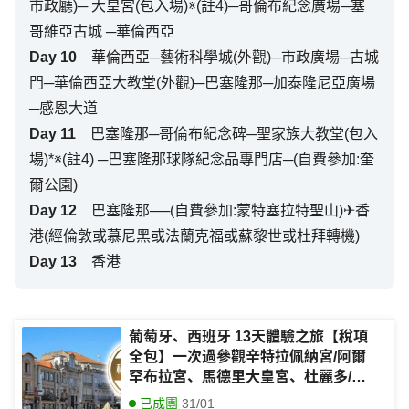
市政廳)─ 大皇宮(包入場)※(註4)─哥倫布紀念廣場─塞
哥維亞古城 ─華倫西亞
Day
10
華倫西亞─藝術科學城(外觀)─市政廣場─古城
門─華倫西亞大教堂(外觀)─巴塞隆那─加泰隆尼亞廣場
─感恩大道
Day
11
巴塞隆那─哥倫布紀念碑─聖家族大教堂(包入
場)*※(註4) ─巴塞隆那球隊紀念品專門店─(自費參加:奎
爾公園)
Day
12
巴塞隆那──(自費參加:蒙特塞拉特聖山)✈香
港(經倫敦或慕尼黑或法蘭克福或蘇黎世或杜拜轉機)
Day
13
香港
葡萄牙、西班牙 13天體驗之旅【稅項
全包】一次過參觀辛特拉佩納宮/阿爾
罕布拉宮、馬德里大皇宮、杜麗多/聖
家族大教堂、阿維羅乘摩里西羅彩船、
已成團
31/01