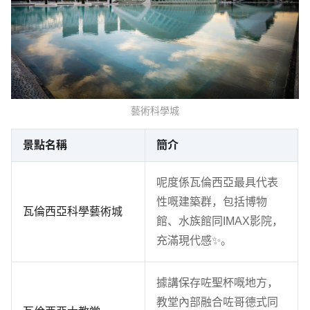
藝術科學城
景點名稱
簡介
呢度係瓦倫西亞最具代表
性嘅建築群，包括博物
瓦倫西亞科學藝術城
館、水族館同IMAX影院，
充滿現代感✨。
據講保存咗聖杯嘅地方，
教堂內部融合咗哥德式同