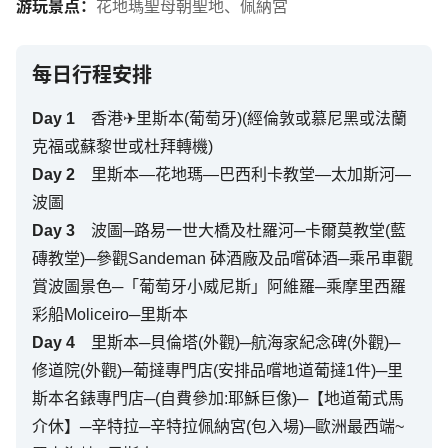
游玩景点：
花地瑪聖母朝聖地
、
佩納宮
每日行程安排
Day
1
香港✈里斯本(葡萄牙)(經倫敦或慕尼黑或法蘭
克福或蘇黎世或杜拜轉機)
Day
2
里斯本—花地瑪—巴西利卡教堂—太加斯河—
波圖
Day
3
波圖─路易一世大橋及杜羅河─卡爾莫教堂(藍
磚教堂)─參觀Sandeman 砵酒廠及品嚐砵酒─乘吊車觀
賞波圖景色─「葡萄牙小威尼斯」阿維羅─乘摩里西羅
彩船Moliceiro─里斯本
Day
4
里斯本─貝倫塔(外觀)─航海家紀念碑(外觀)─
修道院(外觀)─葡撻專門店(安排品嚐地道葡撻1件)─里
斯本名錶專門店─(自費參加:耶穌巨像)─【地道葡式馬
介休】─辛特拉─辛特拉佩納宮(包入場)─歐洲最西端~