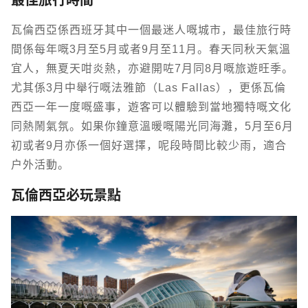
最佳旅行時間
瓦倫西亞係西班牙其中一個最迷人嘅城市，最佳旅行時
間係每年嘅3月至5月或者9月至11月。春天同秋天氣溫
宜人，無夏天咁炎熱，亦避開咗7月同8月嘅旅遊旺季。
尤其係3月中舉行嘅法雅節（Las Fallas），更係瓦倫
西亞一年一度嘅盛事，遊客可以體驗到當地獨特嘅文化
同熱鬧氣氛。如果你鐘意溫暖嘅陽光同海灘，5月至6月
初或者9月亦係一個好選擇，呢段時間比較少雨，適合
戶外活動。
瓦倫西亞必玩景點