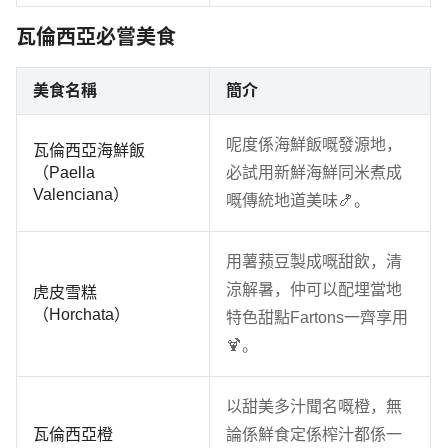
瓦倫西亞必嘗美食
美食名稱
簡介
呢度係海鮮飯嘅發源地，
瓦倫西亞海鮮飯
（Paella
必試用新鮮海鮮同米煮成
Valenciana）
嘅傳統地道美味🍤。
用薯蓣豆製成嘅甜飲，清
涼解暑，仲可以配埋當地
虎皮雪糕
（Horchata）
特色甜點Fartons一齊享用
🍹。
以甜美多汁聞名嘅橙，無
瓦倫西亞橙
論係鮮食定係榨汁都係一