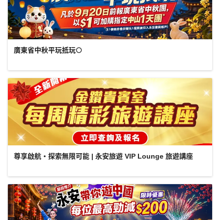
廣東省中秋平玩抵玩🌕
尊享啟航・探索無限可能 | 永安旅遊 VIP Lounge 旅遊講座