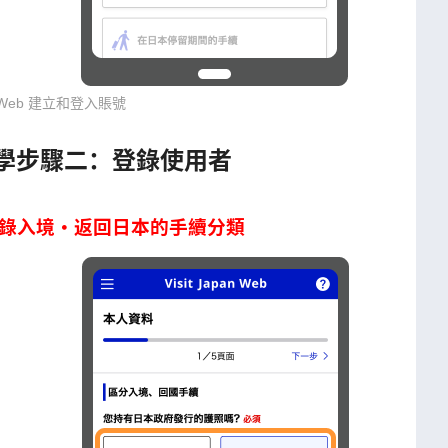
pan Web 建立和登入賬號
26中文教學步驟二：登錄使用者
n Web登錄入境・返回日本的手續分類