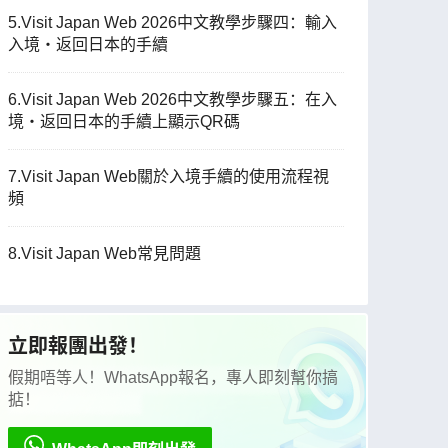
5.Visit Japan Web 2026中文教學步驟四：輸入
入境・返回日本的手續
6.Visit Japan Web 2026中文教學步驟五：在入
境・返回日本的手續上顯示QR碼
7.Visit Japan Web關於入境手續的使用流程視
頻
8.Visit Japan Web常見問題
立即報團出發！
假期唔等人！WhatsApp報名，專人即刻幫你搞
掂！