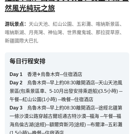
然風光純玩之旅
游玩景点：
天山天池
、
紅山公園
、
五彩灘
、
喀納斯景區
、
喀納斯湖
、
月亮灣
、
神仙灣
、
世界魔鬼城
、
那拉提草原
、
新疆國際大巴扎
每日行程安排
Day
1
香港✈烏魯木齊─住宿酒店
Day
2
烏魯木齊─早上約08:30離開酒店─天山天池風
景區(包乘景區車、5-10月出發安排乘遊船)(3.5小時) ─
午餐─紅山公園(1小時) ─晚餐─住宿酒店
Day
3
烏魯木齊─早上約08:30離開酒店─途經北疆第
一條沙漠公路穿越古爾班通古特沙漠─福海 ─午餐─福
海烏倫古湖(途經)─額爾齊斯河(途經) ─布爾津─五彩灘
(1.5小時)─晚餐─住宿酒店