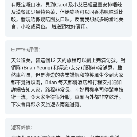
有既定嘅口味。見到Carol 及小艾已經盡量安排唔辣
及漢餐加少量特色菜，但始終唔可以同香港嘅味道比
較，發現唔係幾啱團友口味。反而我想試多啲當地美
食，小吃或菜色。 贈送頸枕好實用。
E0***86
評價：
天公造美，替這個12 天的旅程可以劃上完滿句號。對
領隊 (Brian Yeung) 和導遊 (艾克) 服務非常滿意，雖
然車程長，但是導遊的專業講解和談笑風生令到大家
都不覺得煩悶，Brian 每天都將酒店和行程安排通知
詳細告知大家，路程非常長，幸好司機李司傅駕車技
術一流，令大家坐得很舒服，車廂內外都非常乾淨。
下次會再跟永安旅遊去南疆遊覽。
遊客
評價：