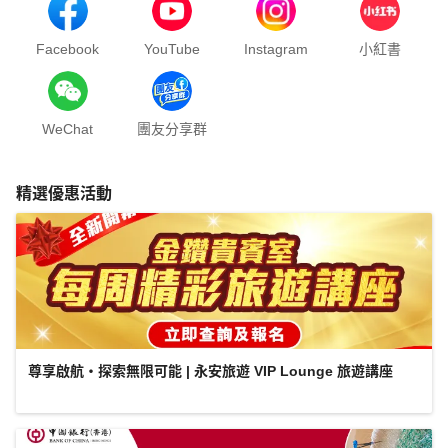
Facebook
YouTube
Instagram
小紅書
WeChat
團友分享群
精選優惠活動
尊享啟航・探索無限可能 | 永安旅遊 VIP Lounge 旅遊講座