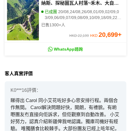
納斯、探秘圖瓦人村落~禾木、大自然
鬼斧神工~魔鬼城、天山天池、那拉提
已成團
20/08,24/08,26/08,01/09,02/09,0
草原、獨山子大峽谷、賽里木湖 自然
3/09,06/09,07/09,08/09,10/09,18/09,22/0
風光純玩之旅
9,23/09
已售
1300+
人
20,699
+
HKD 22,199
HKD
WhatsApp諮詢
客人真實評價
K0***16
評價：
睇得出 Carol 同小艾花咗好多心思安排行程。兩個合
作無間。 Carol解決問題好快，開朗，有禮貌。有啲
嘢團友冇直接向佢訴求，但佢觀察到自動改善。 小艾
好努力，認真介紹新疆俾我哋認識。獨庫司機好有經
驗。 唯獨膳食比較棘手。大部份團友已經上咗年紀，