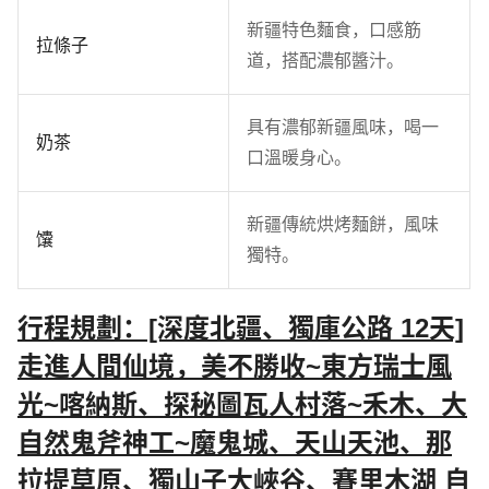
新疆特色麵食，口感筋
拉條子
道，搭配濃郁醬汁。
具有濃郁新疆風味，喝一
奶茶
口溫暖身心。
新疆傳統烘烤麵餅，風味
馕
獨特。
行程規劃：[深度北疆、獨庫公路 12天]
走進人間仙境，美不勝收~東方瑞士風
光~喀納斯、探秘圖瓦人村落~禾木、大
自然鬼斧神工~魔鬼城、天山天池、那
拉提草原、獨山子大峽谷、賽里木湖 自