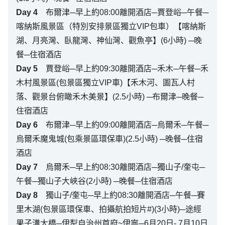
Day
4
布爾津─早上約08:00離開酒店─賈登峪─午餐─
喀納斯風景區（特別安排景區獨立VIP包車）【喀納斯
湖、月亮灣、臥龍灣、神仙灣、觀魚亭】(6小時) ─晚
餐─住宿酒店
Day
5
賈登峪─早上約09:30離開酒店─禾木─午餐─禾
木村風景區(包景區獨立VIP車)【禾木河、圖瓦人村
落、觀景台俯瞰禾木美景】(2.5小時) ─布爾津─晚餐─
住宿酒店
Day
6
布爾津─早上約09:00離開酒店─烏爾禾─午餐─
烏爾禾魔鬼城(包乘景區環保車)(2.5小時) ─晚餐─住宿
酒店
Day
7
烏爾禾─早上約08:30離開酒店─獨山子/奎屯─
午餐─獨山子大峽谷(2小時) ─晚餐─住宿酒店
Day
8
獨山子/奎屯─早上約08:30離開酒店─午餐─賽
里木湖(包景區環保車、拍攝航拍短片#)(3小時)─途經
果子溝大橋─伊犁自治州首府~伊寧─6月20日- 7月10日