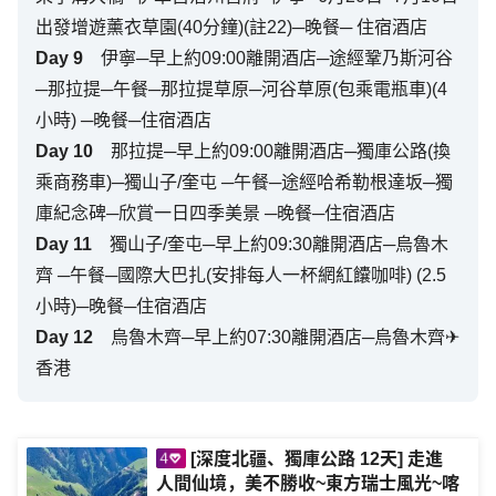
出發增遊薰衣草園(40分鐘)(註22)─晚餐─ 住宿酒店
Day
9
伊寧─早上約09:00離開酒店─途經鞏乃斯河谷
─那拉提─午餐─那拉提草原─河谷草原(包乘電瓶車)(4
小時) ─晚餐─住宿酒店
Day
10
那拉提─早上約09:00離開酒店─獨庫公路(換
乘商務車)─獨山子/奎屯 ─午餐─途經哈希勒根達坂─獨
庫紀念碑─欣賞一日四季美景 ─晚餐─住宿酒店
Day
11
獨山子/奎屯─早上約09:30離開酒店─烏魯木
齊 ─午餐─國際大巴扎(安排每人一杯網紅饢咖啡) (2.5
小時)─晚餐─住宿酒店
Day
12
烏魯木齊─早上約07:30離開酒店─烏魯木齊✈
香港
[深度北疆、獨庫公路 12天] 走進
人間仙境，美不勝收~東方瑞士風光~喀