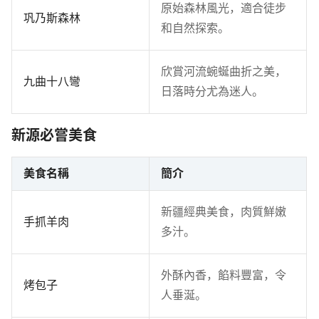
原始森林風光，適合徒步
巩乃斯森林
和自然探索。
欣賞河流蜿蜒曲折之美，
九曲十八彎
日落時分尤為迷人。
新源必嘗美食
美食名稱
簡介
新疆經典美食，肉質鮮嫩
手抓羊肉
多汁。
外酥內香，餡料豐富，令
烤包子
人垂涎。