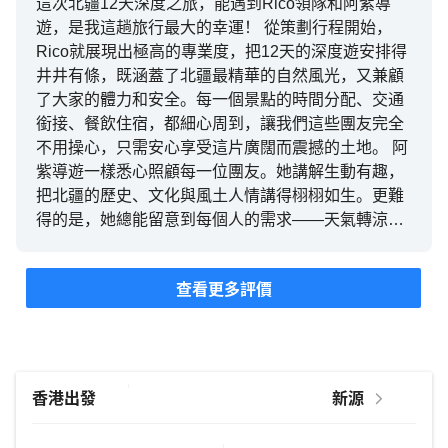
這次北疆12天深度之旅，能遇到Rico領隊和阿紫導
遊，是我這趟旅行最大的幸運！ 從策劃行程開始，
Rico就展現出極高的專業度，把12天的深度遊安排得
井井有條，既涵蓋了北疆最精華的自然風光，又兼顧
了大家的體力和安全。每一個景點的時間分配、交通
銜接、餐飲住宿，都細心周到，讓我們這些團友完全
不用操心，只需安心享受這片廣闊而震撼的土地。 阿
紫導遊一樣悉心照顧每一位團友。她講解生動有趣，
把北疆的歷史、文化與風土人情講得栩栩如生。更難
得的是，她總能留意到每個人的需求——天氣轉涼時
提醒大家加衣、有人身體不適時立刻關心、她的細心
與溫暖，讓整個團氛圍像一家人般溫馨。 最讓我感動
查看更多評價
的是，他們竟然偷偷為我安排了一場驚喜生日會！在
異地他鄉，能收到大家的祝福、蛋糕和歌聲，那一刻
真的眼眶發熱。這份意外的驚喜，讓我的生日變得格
外難忘，也成為這趟北疆之旅最美好的回憶。 由衷感
謝Rico領隊和阿紫導遊的專業、耐心與真心付出！你
們不只是領隊和導遊，更是這趟旅程中最亮眼的風
景！ 強烈推薦給所有想深度遊北疆的朋友，一定要跟