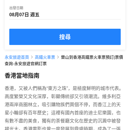
出發日期
搜尋
永安旅遊首頁
高鐵火車票
樂山到香港高鐵票火車票預訂|票價
查詢-永安旅遊官網訂票
香港當地指南
香港，又被人們稱為“東方之珠”，是極度鮮明的城市代表。
高度繁榮又文化深厚，彰顯傳統卻又引領潮流。維多利亞
港兩岸商圈林立，吸引購物族們買個不停，而香江上的天
星小輪卻有百年歷史；這裡有國內首座的迪士尼樂園，也
有數不盡的美食，獨有的茶餐廳文化在歷史的沉澱中被發
揚光大。香港電影也曾一度發展到鼎盛時期，成為了一張