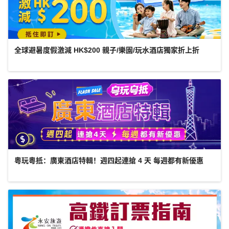
全球避暑度假激減 HK$200 親子/樂園/玩水酒店獨家折上折
粵玩粵抵：廣東酒店特輯！週四起連搶 4 天 每週都有新優惠