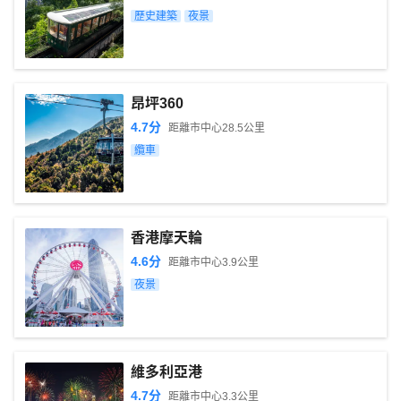
歷史建築
夜景
昂坪360
4.7
分
距離市中心
28.5
公里
纜車
香港摩天輪
4.6
分
距離市中心
3.9
公里
夜景
維多利亞港
4.7
分
距離市中心
3.3
公里