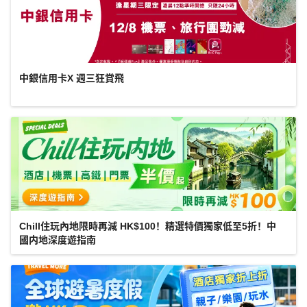
中銀信用卡X 週三狂賞飛
Chill住玩內地限時再減 HK$100！精選特價獨家低至5折！中
國内地深度遊指南