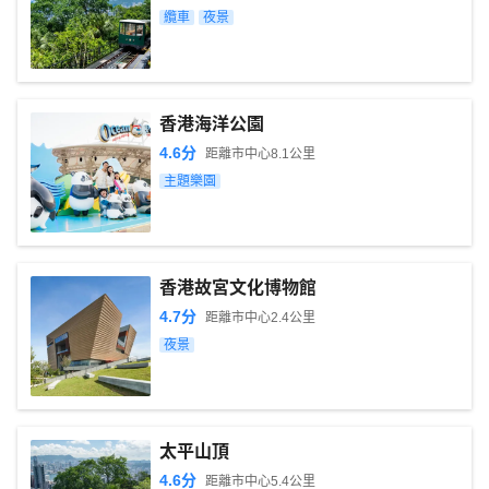
纜車
夜景
香港海洋公園
4.6
分
距離市中心
8.1
公里
主題樂園
香港故宮文化博物館
4.7
分
距離市中心
2.4
公里
夜景
太平山頂
4.6
分
距離市中心
5.4
公里