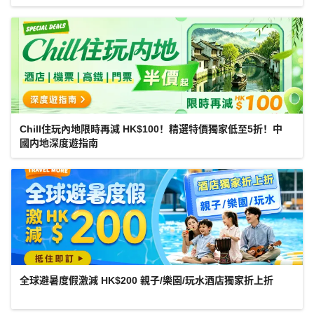
Chill住玩內地限時再減 HK$100！精選特價獨家低至5折！中
國内地深度遊指南
全球避暑度假激減 HK$200 親子/樂園/玩水酒店獨家折上折