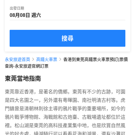
出發日期
搜尋
永安旅遊首頁
高鐵火車票
香港到東莞高鐵票火車票預訂|票價
查詢-永安旅遊官網訂票
東莞當地指南
東莞靠近香港，是著名的僑鄉。東莞有不少的古跡，可園
是四大名園之一，另外還有粵暉園、南社明清古村等。虎
門鎮曾是清朝林則徐主導的鴉片戰爭的重要場所，如今的
鴉片戰爭博物館、海戰館和古炮臺、古戰場遺址都位於這
裡。松山湖是東莞的高科技產業集中地，也是欣賞自然風
光的好去處，繞湖騎行可以看看花海和湖景，還有沙灘可