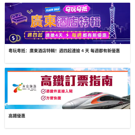
粵玩粵抵：廣東酒店特輯！週四起連搶 4 天 每週都有新優惠
高鐵優惠