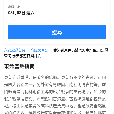
出發日期
搜尋
永安旅遊首頁
高鐵火車票
香港到東莞高鐵票火車票預訂|票價
查詢-永安旅遊官網訂票
東莞當地指南
東莞靠近香港，是著名的僑鄉。東莞有不少的古跡，可園
是四大名園之一，另外還有粵暉園、南社明清古村等。虎
門鎮曾是清朝林則徐主導的鴉片戰爭的重要場所，如今的
鴉片戰爭博物館、海戰館和古炮臺、古戰場遺址都位於這
裡。松山湖是東莞的高科技產業集中地，也是欣賞自然風
光的好去處，繞湖騎行可以看看花海和湖景，還有沙灘可