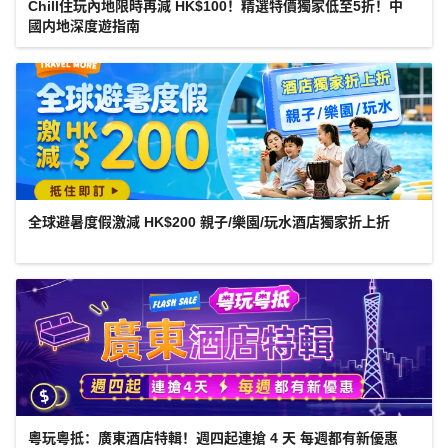
Chill住玩內地限時再減 HK$100！精選特價獨家低至5折！中
國内地深度遊指南
全球避暑度假激減 HK$200 親子/樂園/玩水酒店獨家折上折
粵玩粵抵：廣東酒店特輯！週四起連搶 4 天 每週都有新優惠