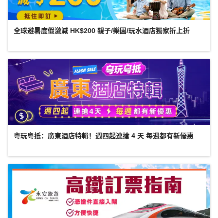
全球避暑度假激減 HK$200 親子/樂園/玩水酒店獨家折上折
粵玩粵抵：廣東酒店特輯！週四起連搶 4 天 每週都有新優惠