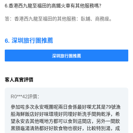
6.香港西九龍至福田的高鐵火車有其他服務嗎？
答：香港西九龍至福田的其他服務：臥鋪、商務座。
6. 深圳旅行團推薦
深圳旅行團推薦
客人真實評價
R0***42
評價：
參加咗多次永安嘅團呢兩日食係最好㗎尤其是79號漁
船海鮮飯店好好味環境好同埋好新洗手間夠乾淨，希
望永安去其他嘅地方都可以食到這間店，另外一間飲
黑頸龜湯清熱都好好飲食物也很好，比較特別湯，成