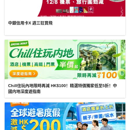
中銀信用卡X 週三狂賞飛
Chill住玩內地限時再減 HK$100！精選特價獨家低至5折！中
國内地深度遊指南