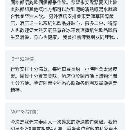
圍枱都唔夠飲個個都爭住飲。希望永安嚟緊夏天比較
炎熱都想其他嘅地方都可以飲到呢啲清熱嘅湯水就適
合我哋亞洲人飲。 另外酒店安排會東莞𣾀華國際飯
店，酒店送一包凍紙包飲品好貼心，攞多二包，待應
人也歡迎👏大熱天氣任意在冰箱裏選擇紙包飲品既衛
生又消暑，身心也健康。 我會推薦俾我朋友同埋我的
家人。未來都會繼續參加永安團，今個月23 24 25號
已經參加咗永安三日團。
I0***52
評價：
行程安排十分滿意，每程車最長約一小時唔會太過疲
累。團餐十分豐富美味，酒店位於鬧市晚上購物消閒
十分方便。導遊阿榮全程悉心照顧各個團友盡顯專業
精神。
M0***87
評價：
今次是我們夫妻兩人一次難忘的舒適旅遊體驗。我們
和另外2位團友組成4人團，乘坐坐位寬敞的私家車出