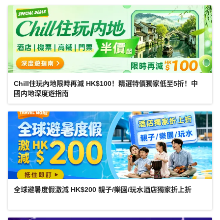
Chill住玩內地限時再減 HK$100！精選特價獨家低至5折！中
國内地深度遊指南
全球避暑度假激減 HK$200 親子/樂園/玩水酒店獨家折上折