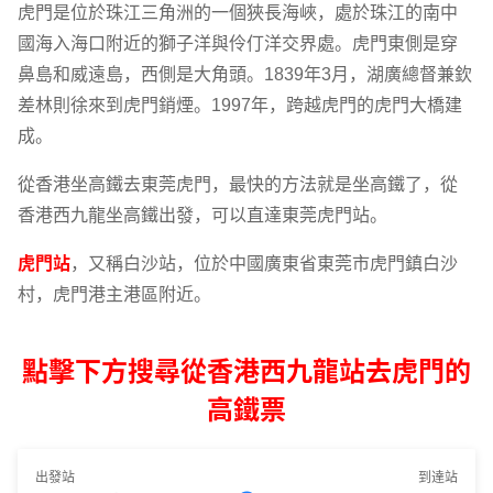
虎門是位於珠江三角洲的一個狹長海峽，處於珠江的南中
國海入海口附近的獅子洋與伶仃洋交界處。虎門東側是穿
鼻島和威遠島，西側是大角頭。1839年3月，湖廣總督兼欽
差林則徐來到虎門銷煙。1997年，跨越虎門的虎門大橋建
成。
從香港坐高鐵去東莞虎門，最快的方法就是坐高鐵了，從
香港西九龍坐高鐵出發，可以直達東莞虎門站。
虎門站
，又稱白沙站，位於中國廣東省東莞市虎門鎮白沙
村，虎門港主港區附近。
點擊下方搜尋從香港西九龍站去虎門的
高鐵票
出發站
到達站