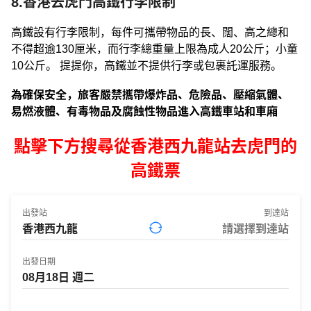
8.香港去虎門高鐵行李限制
高鐵設有行李限制，每件可攜帶物品的長、闊、高之總和
不得超逾130厘米，而行李總重量上限為成人20公斤；小童
10公斤。 提提你，高鐵並不提供行李或包裹託運服務。
為確保安全，旅客嚴禁攜帶爆炸品、危險品、壓縮氣體、
易燃液體、有毒物品及腐蝕性物品進入高鐵車站和車廂
點擊下方搜尋從香港西九龍站去虎門的
高鐵票
出發站
到達站
出發日期