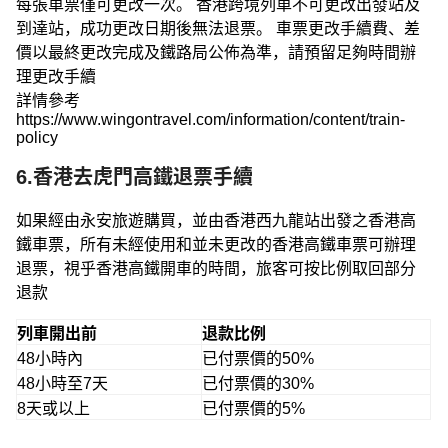
每張車票僅可更改一次。 香港跨境列車不可更改出發站及
到達站，成功更改日期後無法退票。 車票更改手續費、差
價以最終更改完成及鐵路局公佈為準，請預留足夠時間辦
理更改手續
詳情參考
https://www.wingontravel.com/information/content/train-
policy
6.香港去虎門高鐵退票手續
如果經由永安旅遊購買，並由香港西九龍站出發之香港高
鐵車票，所有未經使用和並未更改的香港高鐵車票可辦理
退票，視乎香港高鐵開車的時間，旅客可按比例取回部分
退款
列車開出前
退款比例
48小時內
已付票價的50%
48小時至7天
已付票價的30%
8天或以上
已付票價的5%