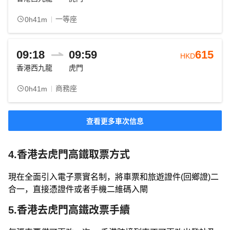
一等座
0h41m
09:18
09:59
615
HKD
香港西九龍
虎門
商務座
0h41m
查看更多車次信息
4.香港去虎門高鐵取票方式
現在全面引入電子票實名制，將車票和旅遊證件(回鄉證)二
合一，直接憑證件或者手機二維碼入閘
5.香港去虎門高鐵改票手續