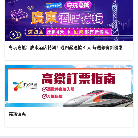
粵玩粵抵：廣東酒店特輯！週四起連搶 4 天 每週都有新優惠
高鐵優惠