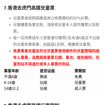
7.香港去虎門高鐵兒童票
兒童票會按照相應座席公佈票價的約50%計算。
兒童購票為實名制，須使用兒童本人證件購票以及取
票。
每一名持票成年人旅客僅可攜帶1名未滿6歲且不佔座
的兒童免費乘車，如超過1名時，應購買兒童票。
免費乘車兒童及符合兒童票使用條件的兒童應隨同成
年人乘車，且應與其車票日期、車次、席別相同，兒
童到站不得遠於成年人車票的到站
。
乘客年齡
是否佔座
票類型
不滿6歲
無座
免費
6-14歲
佔座
兒童票
14歲以上
佔座
成人票