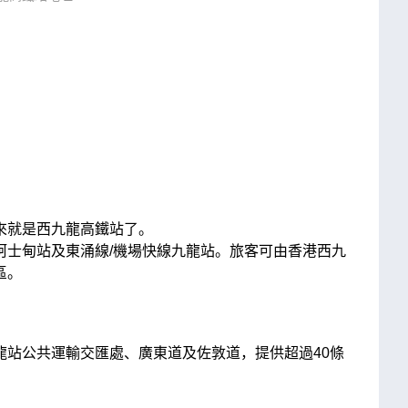
來就是西九龍高鐵站了。
柯士甸站及東涌線/機場快線九龍站。旅客可由香港西九
區。
龍站公共運輸交匯處、廣東道及佐敦道，提供超過40條