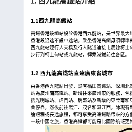
1. 西九龍高鐵站介紹
1.1西九龍高鐵站
高鐵香港段總站設於香港西九龍站，是世界最大地
香港段沿途不設中途站。乘坐香港高鐵毋須轉車
西九龍站經行人天橋及行人隧道連接屯馬線柯士
步行到柯士甸站或九龍站，轉乘港鐵前往各區。
1.2 西九龍高鐵站直達廣東省城市
由香港西九龍站出發，設有福田高鐵站、深圳北
站為廣州南高鐵站。新增往來廣州東的服務，包
括光明城站、虎門站、慶盛站及新增的東莞南和
會停靠，然後前往陽江、茂名和湛江西。除現有路
論短程或長途旅程，都可享受高速鐵路帶來的方
一段中國之旅，香港高鐵都可能是比國際航班更