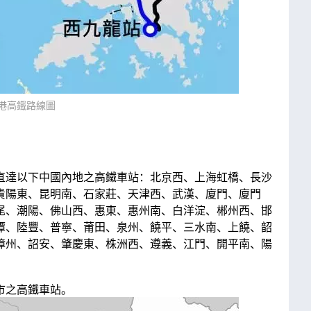
港高鐵路線圖
直達以下中國內地之高鐵車站：北京西、上海虹橋、長沙
貴陽東、昆明南、石家莊、天津西、武漢、廈門、廈門
尾、潮陽、佛山西、惠東、惠州南、白洋淀、郴州西、邯
潭、陸豐、普寧、莆田、泉州、饒平、三水南、上饒、韶
漳州、詔安、肇慶東、株洲西、遵義、江門、開平南、陽
市之高鐵車站。