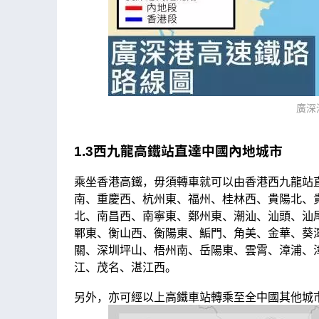
廣深
1.3西九龍高鐵站直達中國內地城市
乘坐香港高鐵，毋須轉車就可以由香港西九龍站
南、重慶西、杭州東、福州、桂林西、貴陽北、
北、南昌西、南寧東、鄭州東、潮汕、汕頭、汕
鄲東、衡山西、衡陽東、鮜門、角美、金華、葵
關、深圳坪山、梧州南、岳陽東、雲霄、漳浦、
江、茂名、湛江西。
另外，亦可經以上高鐵車站轉乘至全中國其他城