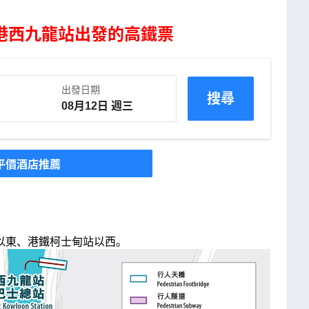
港西九龍站出發的高鐵票
出發日期
搜尋
平價酒店推薦
以東、港鐵柯士甸站以西。