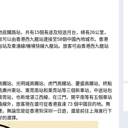
底鐵路站，共有15個長途及短途月台，總長26公里，
就可以由香港西九龍站連接至58個中國內地城市。香港
甸站及東涌線/機場快線九龍站。旅客可由香港西九龍站
高鐵站、光明城高鐵站、虎門高鐵站、慶盛高鐵站、終點
括廣州東站、東莞南站和東莞站等三個新車站，中途站包
東莞站，也新增湛江西線，在江門、開平南等有五個車站
線外，旅客現在還可從香港直達 73 個中國目的地。無
便。無論您是從香港到深圳一日遊，還是前往上海進行下
好的選擇。