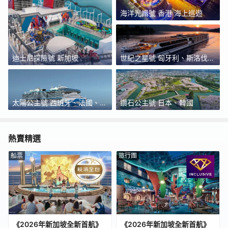
海洋光譜號 香港 海上巡遊
迪士尼探險號 新加坡
世紀之星號 匈牙利、斯洛伐
克、奧地利、德國、荷蘭
太陽公主號 西班牙、法國、意
鑽石公主號 日本、韓國
大利
熱賣精選
船票
旅行團
《2026年新加坡全新首航》
《2026年新加坡全新首航》