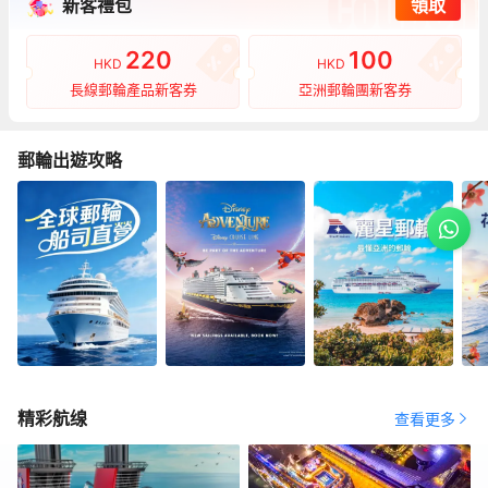
新客禮包
領取
220
100
HKD
HKD
長線郵輪產品新客券
亞洲郵輪團新客券
郵輪出遊攻略
精彩航缐
查看更多