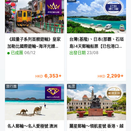
《超量子系列首艘遊輪》皇家
台灣(基隆)、日本(那霸、石垣
加勒比國際遊輪~海洋光譜號
島)4天郵輪船票【已包港口
已成團
06/12
出發日期
23/08
香港、日本(那霸)、台灣(基
稅】【台灣基隆郵輪碼頭往
隆)6天豪華郵輪假期【優遊緻
返】
選】【香港啟德郵輪碼頭往
返】
6,353
+
2,299
+
HKD
HKD
旅行團
船票
名人郵輪～名人愛極號 澳洲
麗星郵輪～領航星號 香港、越