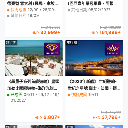
德賽號 意大利 (羅馬、拿坡
(巴西嘉年華冠軍賽、阿根
快將成團
12/09，26/09，03/10
其他日期
05/02/2027
里)、希臘 (聖淘維尼島、米可
廷)、南極洲21天郵輪假期
其他日期
19/09
諾斯島)、土耳其(古薩達斯) 1
【優遊緻選】
0天豪華郵輪假期【優遊全
HKD 38,999
HKD 169,999
包】
32,999
+
161,999
+
HKD
HKD
旅行團
旅行團
《超量子系列首艘遊輪》皇家
《2026年新船》 世紀遊輪~
加勒比國際遊輪~海洋光譜號
世紀之星號 瑞士、法國、德
已成團
06/11，29/12，19/
快將成團
19/11
香港、日本(那霸)~停留1晚6
國、荷蘭10天萊茵河假期
01/2027
天豪華郵輪假期【優遊全包】
【優遊緻選】
【香港啟德郵輪碼頭往返】
HKD 44,799
6,807
+
37,799
+
HKD
HKD
旅行團
船票