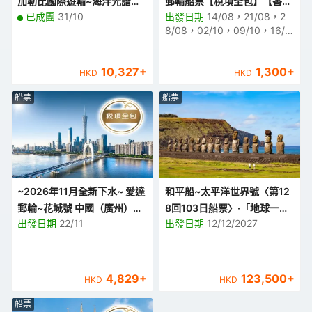
加勒比國際遊輪~海洋光譜號
郵輪船票【稅項全包】【香港
已成團
31/10
出發日期
14/08，21/08，2
中國(上海)、韓國(濟州、釜
尖沙咀海運碼頭往返】
8/08，02/10，09/10，16/1
山)、香港 7天豪華郵輪假期
0，23/10，30/10，06/11，1
【優遊緻選】【上海吳淞口國
3/11
際郵輪碼頭上船，香港啟德郵
10,327
+
1,300
+
HKD
HKD
輪碼頭泊岸】
船票
船票
~2026年11月全新下水~ 愛達
和平船~太平洋世界號〈第12
郵輪~花城號 中國（廣州）、
8回103日船票〉‧「地球一周
出發日期
22/11
出發日期
12/12/2027
越南（真美港） 6天郵輪船票
の船旅」 探索南半球 遊歷南
【稅項全包】【廣州南沙郵輪
非、南美及南極【香港尖沙咀
碼頭上落船】
海運碼頭登船，日本橫濱離
船】
4,829
+
123,500
+
HKD
HKD
船票