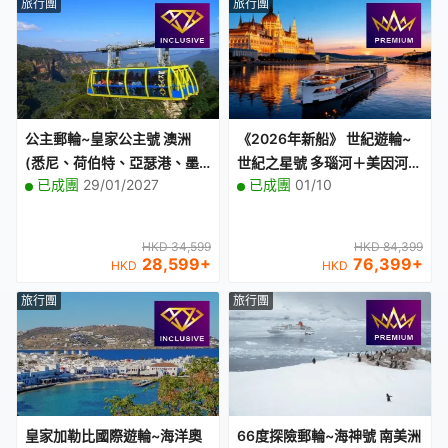
旅行團
旅行團
公主郵輪~皇家公主號 澳洲
《2026年新船》 世紀遊輪~
(悉尼、荷伯特、亞瑟港、墨
世紀之星號 多瑙河＋美因河＋
已成團
29/01/2027
已成團
01/10
爾本、伊頓) 11天豪華郵輪假
萊茵河17天河輪假期【優遊緻
期【優遊全包】
選】
HKD 34,599
HKD 84,399
28,599
+
76,399
+
HKD
HKD
旅行團
旅行團
皇家加勒比國際遊輪~海洋奧
66度探險郵輪~海神號 南美洲