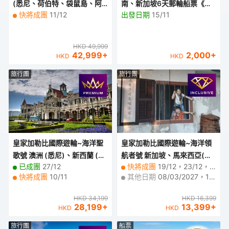
(悉尼、荷伯特、袋鼠島、阿
南、新加坡6天郵輪船票《香
快將成團
11/12
出發日期
15/11
德萊德、墨爾本) 12天豪華郵
港尖沙咀海運碼頭啟航，新加
輪假期【優遊全包】
坡泊岸》【稅項全包】
HKD 49,999
42,999
+
2,000
+
HKD
HKD
旅行團
旅行團
皇家加勒比國際遊輪~海洋聖
皇家加勒比國際遊輪~海洋領
歌號 澳洲 (悉尼)、新西蘭 (皮
航者號 新加坡、馬來西亞(檳
已成團
27/12
快將成團
19/12，23/12，14/01/2027，27/01
克頓、基督城、但尼丁、冰川
城)、泰國(布吉島) 6天豪華郵
快將成團
10/11
其他日期
08/03/2027，12/03，16/03
峽灣國家公園 ) 12天豪華郵輪
輪假期【優遊全包】
假期【優遊緻選】
HKD 34,199
HKD 16,399
28,199
+
13,399
+
HKD
HKD
旅行團
船票