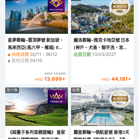
星夢郵輪~雲頂夢號 新加坡、
龐洛郵輪~雅克卡地亞號 日本
馬來西亞(馬六甲、檳城) 6天
(神戶、犬島、御手洗、宮
快將成團
02/11，28/12
出發日期
13/03/2027
豪華郵輪假期【優遊全包】
島、萩)、韓國(釜山) 6天豪華
其他日期
05/10
郵輪船票【稅項全包】
HKD 14,699
13,699
+
44,181
+
HKD
HKD
旅行團
船票
《超量子系列首艘遊輪》 皇家
麗星郵輪～領航星號 香港3天