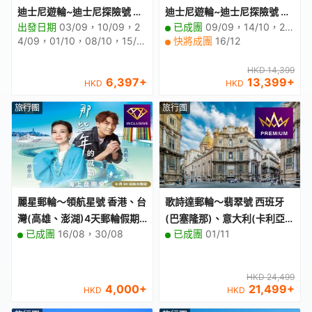
迪士尼遊輪~迪士尼探險號 新
迪士尼遊輪~迪士尼探險號 新
出發日期
03/09，10/09，2
已成團
09/09，14/10，25/11
加坡5天豪華郵輪船票【稅項
加坡6天豪華郵輪假期【優遊
4/09，01/10，08/10，15/1
快將成團
16/12
全包】
全包】
0，22/10，29/10，05/11，1
2/11，19/11，26/11，03/1
HKD 14,399
6,397
+
13,399
+
2，10/12，17/12，24/12，3
HKD
HKD
1/12
旅行團
旅行團
麗星郵輪～領航星號 香港、台
歌詩達郵輪～翡翠號 西班牙
灣(高雄、澎湖)4天郵輪假期
(巴塞隆那)、意大利(卡利亞
已成團
16/08，30/08
已成團
01/11
【優遊全包】【香港尖沙咀海
里、巴勒摩、羅馬、薩沃
運碼頭往返】
納)、法國(馬賽) 10天豪華郵
輪假期【優遊緻選】
HKD 24,499
4,000
+
21,499
+
HKD
HKD