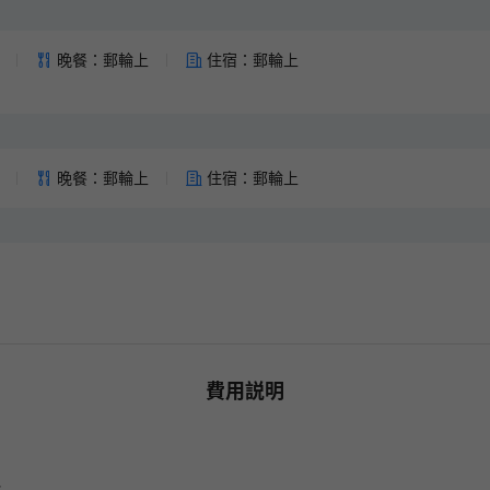
領券後14天內有效
晚餐：郵輪上
住宿：郵輪上
火車票新客券
2% OFF
領券後14天內有效
晚餐：郵輪上
住宿：郵輪上
費用説明
包