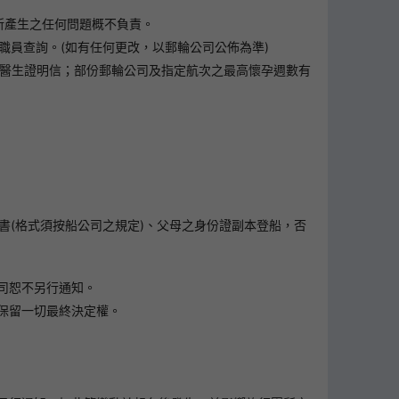
所產生之任何問題概不負責。
職員查詢。(如有任何更改，以郵輪公司公佈為準)
須出示醫生證明信；部份郵輪公司及指定航次之最高懷孕週數有
書(格式須按船公司之規定)、父母之身份證副本登船，否
司恕不另行通知。
保留一切最終決定權。