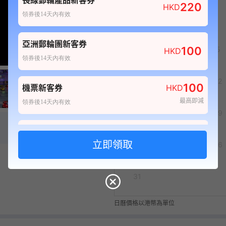
長線郵輪產品新客券
220
HKD
領券後14天內有效
亞洲郵輪團新客券
100
3
4
5
HKD
領券後14天內有效
10
11
12
100
機票新客券
HKD
最高即減
領券後14天內有效
17
18
19
80
酒店新客券
HKD
24
25
26
最高即減
領券後14天內有效
3,317
+
100
自由行套票新客券
HKD
31
最高即減
領券後14天內有效
日曆價格以港幣為單位
20
船票新客券
HKD