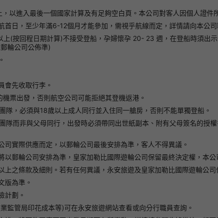
上，以進入最後一個國家計算及有足夠空白頁。本公司對客人因個人證件
首日，至少年滿6-12個月才能參加，需視乎航線而定，詳情請向本公司
以上(按回程日期計算)不接受登船，孕婦懷孕 20- 23 週，在登船時
郵輪公司公佈準)
。
員會先收取行李。
地的機票出發，否則航空公司可能拒絕其登機返港。
團隊，必須與18歲以上成人同行並入住同一艙房，否則不能單獨登船。
線團隊而非與父母同行，出發時必須帶同出世紙副本、附有父母簽名的授權
公司實際供應而定，以郵輪公司最後安排為準，客人不得異議。
將以郵輪公司安排為準，皇家加勒比國際遊輪公司保留最終決定權，本公
以上之條款及細則。若有任何異議，永安旅遊及皇家加勒比國際遊輪公司
文版為準。
險計劃。
遊業監管局印花成本等)可在永安旅遊網站查看或向分行職員查詢。