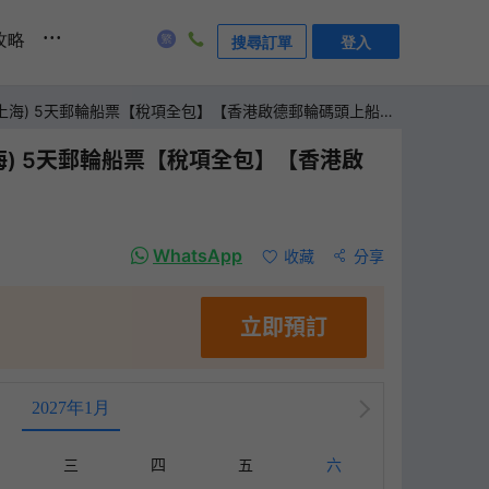
...
攻略
搜尋訂單
登入
(上海) 5天郵輪船票【稅項全包】【香港啟德郵輪碼頭上船，
海) 5天郵輪船票【稅項全包】【香港啟
WhatsApp
收藏
分享
立即預訂
2027年1月
三
四
五
六