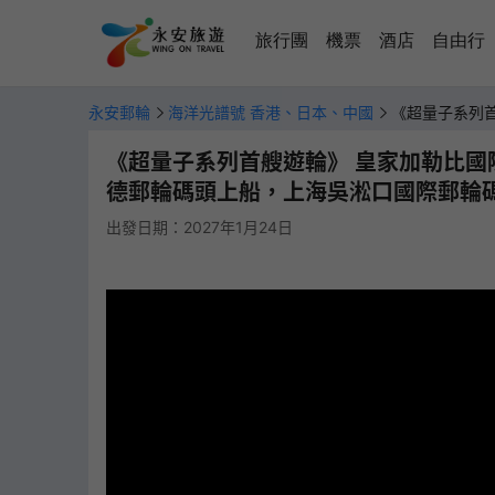
旅行團
機票
酒店
自由行
永安郵輪
海洋光譜號 香港、日本、中國
《超量子系列首
《超量子系列首艘遊輪》 皇家加勒比國際
上海吳淞口國際郵輪碼頭泊岸】
德郵輪碼頭上船，上海吳淞口國際郵輪碼頭
出發日期：2027年1月24日
船票