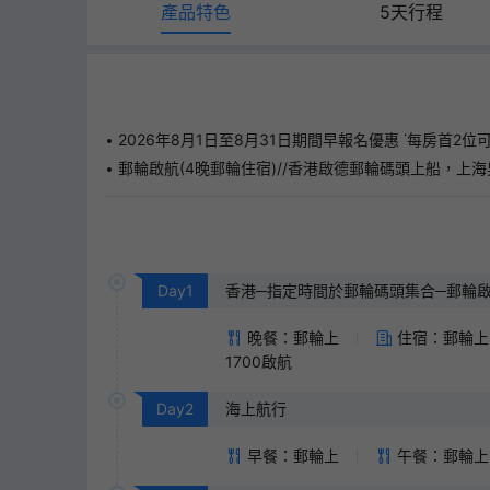
產品特色
5天行程
2026年8月1日至8月31日期間早報名優惠 ˙每房首2位
郵輪啟航(4晚郵輪住宿)//香港啟德郵輪碼頭上船，上海吳
Day
1
香港─指定時間於郵輪碼頭集合─郵輪啟
晚餐：郵輪上
住宿：郵輪上
1700啟航
Day
2
海上航行
早餐：郵輪上
午餐：郵輪上