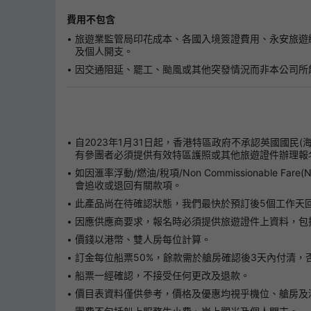
費用不包含
旅遊業監管局印花成本、各國入境簽證費用、永安旅遊
及個人開支。
因交通阻延、罷工、颱風或其他突發情況而非本公司所
自2023年1月31日起，香港特區政府不承認英國國民
有參團者必須提供有效特區護照或其他旅遊證件辦理報
如因滙率浮動/燃油/稅項/Non Commissionab
會追收或退回有關款項。
此產品尚在待確認狀態，我們最快於預訂後5個工作天
因應供應商要求，報名時必須提供旅遊證件上資料，包
價錢以港幣、雙人房每位計算。
訂金每位船票50%，餘款需於艙房確認後3天內付清，
船票一經確認，不接受任何更改及退款。
價目表資料僅供參考，價格及優惠均視乎機位、艙房及