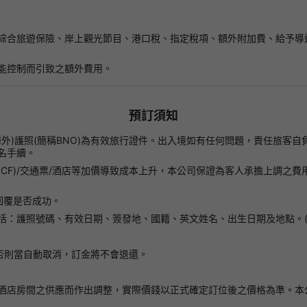
綜合旅遊保險、岸上觀光節目、港口稅、指定稅項、額外附加費、給予導遊
能控制而引致之額外費用。
預訂須知
(海外)護照(簡稱BNO)為有效旅行證件。出入境如有任何問題，責任旅
名手續。
le Fare(NCF)/交通票/酒店等加價導致成本上升，本公司保證為客人承
回覆是否成功。
括：護照號碼、有效日期、簽發地、國籍、英文姓名、出生日期及地點。(
否則當自動取消，訂金將不會退還。
酒店房間之供應而作出調整，實際價錢以正式確定訂位後之價格為準。本