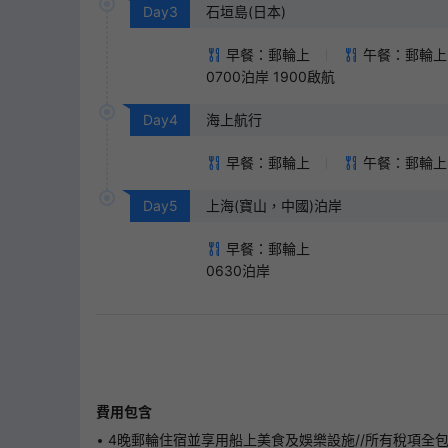
Day
3
石垣島(日本)
早餐：郵輪上
午餐：郵輪上
0700泊岸 1900啟航
Day
4
海上航行
早餐：郵輪上
午餐：郵輪上
Day
5
上海(寶山，中國)泊岸
早餐：郵輪上
0630泊岸
費用包含
4晚郵輪住宿並享用船上美食及娛樂設施//所有稅項全