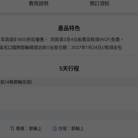
費用說明
預訂須知
預訂滿300即減
領券後14天內有效
長線旅行團新客券
220
HKD
產品特色
領券後14天內有效
可享高達$1800折扣優惠。 ˙同房第3至4位船費及稅項(NCF)免費。
淞口國際郵輪碼頭泊岸//出發日期：2027年1月24日//稅項全包
日本旅行團新客券
160
HKD
領券後14天內有效
5
天行程
亞洲旅行團(日本除外)新客券
120
HKD
航(4晚郵輪住宿)
領券後14天內有效
中國長線旅行團新客券
120
HKD
領券後14天內有效
晚餐：郵輪上
住宿：郵輪上
廣東省旅行團新客券
30
HKD