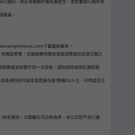
另行通知。如此等變動於報名後發生，並影響旅行團所安
得異議。
ontravel.com)下載最新版本。
；有關退票費，交通服務供應商或會因應個別出發日期之
外遊服務或安排關乎同一次旅程，請你屆時或現在通知我
)及香港特別行政區簽證身份書(簡稱DI)人士，可申請在日
口。(如有更改，以郵輪公司公佈為準，本公司恕不另行通