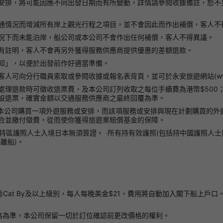
安排，將可能因應不同出發日期而有所變動，詳情請參閱收據備註，恕不
通情況而增減所有岸上觀光行程之項目，並不會因此而作出補償，客人不
況下而未能泊岸，船公司或本公司不會作出任何補償，客人不得異議。
有註明，客人不會再另外獲得服務供應商提供優惠的差額退款。
知」，以便於出發前作好適當準備。
向分行職員索取或參閱收據或報名表背頁，並可於永安旅遊網站(www.wing
處理退款時可徵收退票費，及本公司訂列收取之每位手續費為港幣$500
設退票，確實金額以交通服務供應商之最終回覆為準。
經從本公司購買一項外遊服務或安排，而該項服務或安排與現在計劃購買的
合並繳付徵費，從而使你獲得旅遊業賠償基金的保障。
港特區護照人士入境日本無須簽證。 ‧所有持有效護照(包括持中國護照人士
離船)。
房Cat By及以上級別，每人每晚美金$21，費用將自動加入閣下船上戶
格為準，本公司保留一切於訂位確認前更改價格的權利。