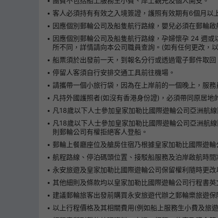
團費不包括船上服務生小費、岸上觀光及個人開支。
客人必須持有有效之入境簽證，護照有效期有6個月以
因應個別郵輪公司及船隻航行路線，嬰兒必須在郵輪啟航
因應個別郵輪公司及船隻航行路線，孕婦懷孕 24 週或
所不同，詳情請向本公司職員查詢。(如有任何更改，以
船票須於出發前一天，到報名分行或透過電子郵件取回
停留人客須自行安排交通工具前往機場。
請攜帶一個小旅行袋，因為在上岸前的一個晚上，服務
凡持外國護照者(如沒有香港身份證)，必須帶同原居
凡18歲以下人士參加皇家加勒比國際遊輪公司亞洲航線
凡18歲以下人士參加皇家加勒比國際遊輪公司亞洲航
則郵輪公司有權拒絕客人登船。
郵輪上餐廳座位及艙房住宿乃根據皇家加勒比國際遊輪
航程路線、停泊碼頭位置、接駁船服務及泊岸啟航時間
永安旅遊及皇家加勒比國際遊輪公司保留權利隨時更改
其他細則及條款均以皇家加勒比國際遊輪公司行程書英
建議郵輪旅客出發前購買永安旅遊代辦之郵輪樂旅遊保
以上行程價格及其相關費用(例如船上服務生小費及旅