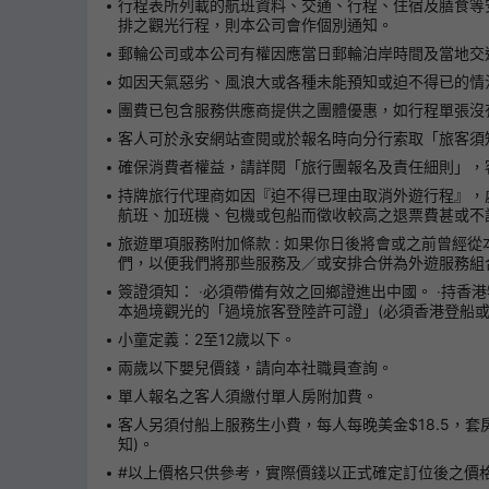
行程表所列載的航班資料、交通、行程、住宿及膳食等
排之觀光行程，則本公司會作個別通知。
郵輪公司或本公司有權因應當日郵輪泊岸時間及當地交
如因天氣惡劣、風浪大或各種未能預知或迫不得已的情
團費已包含服務供應商提供之團體優惠，如行程單張沒
客人可於永安網站查閱或於報名時向分行索取「旅客須
確保消費者權益，請詳閱「旅行團報名及責任細則」，客人可
持牌旅行代理商如因『迫不得已理由取消外遊行程』，
航班、加班機、包機或包船而徵收較高之退票費甚或不
旅遊單項服務附加條款 : 如果你日後將會或之前曾
們，以便我們將那些服務及／或安排合併為外遊服務組
簽證須知： ‧必須帶備有效之回鄉證進出中國。 ‧持香
本過境觀光的「過境旅客登陸許可證」(必須香港登船或
小童定義：2至12歲以下。
兩歲以下嬰兒價錢，請向本社職員查詢。
單人報名之客人須繳付單人房附加費。
客人另須付船上服務生小費，每人每晚美金$18.5，套
知)。
#以上價格只供參考，實際價錢以正式確定訂位後之價