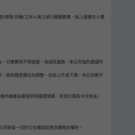
/領隊/司機/工作人員之旅行團服務費、船上服務生小費
客自負，已繳費用不得退還。為減低風險，本公司強烈建議所
擔上調之費用，故有關差價任何調整，包括上升或下調，本公司將不
國內線產品需提供回鄉證號碼、有效日期及中文姓名)
公司保留一切於訂位確認前更改價格的權利。