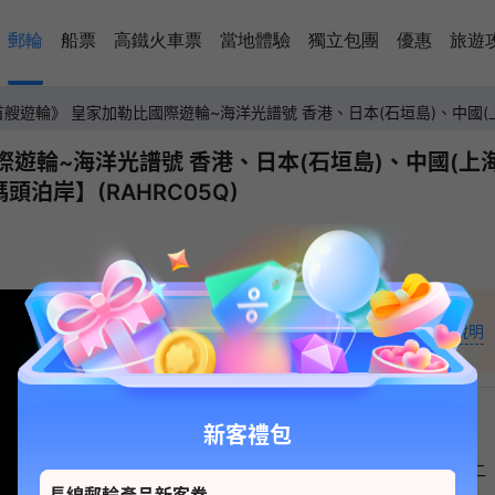
郵輪
船票
高鐵火車票
當地體驗
獨立包團
優惠
旅遊
艘遊輪》 皇家加勒比國際遊輪~海洋光譜號 香港、日本(石垣島)、中國
遊輪~海洋光譜號 香港、日本(石垣島)、中國(上
泊岸】(RAHRC05Q)
3,317
+
起價說明
HKD
新客禮包
日
一
二