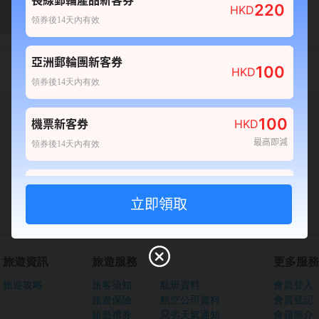
長線郵輪產品新客券
220
HKD
0
0
領券後14天內有效
產品不可訂
亞洲郵輪團新客券
責任細則
100
HKD
領券後14天內有效
確認
100
機票新客券
HKD
最高即減
領券後14天內有效
80
酒店新客券
HKD
最高即減
領券後14天內有效
100
自由行套票新客券
HKD
旅遊資訊
旅遊服務
更多服務
最高即減
領券後14天內有效
旅遊攻略
旅客須知
航班資料
會員登入
旅遊保險
航空公司資料
會員登記
20
船票新客券
HKD
旅遊禮券
惡劣天氣通知
會籍簡介