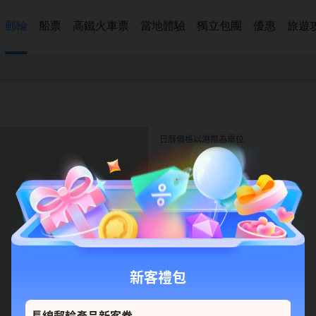
郵輪
船票
高鐵火車票
當地體驗
獨立包團
優惠
旅遊
日曆價格以港幣為單位
新客禮包