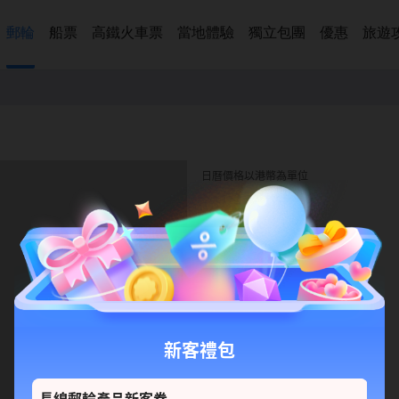
郵輪
船票
高鐵火車票
當地體驗
獨立包團
優惠
旅遊
日曆價格以港幣為單位
新客禮包