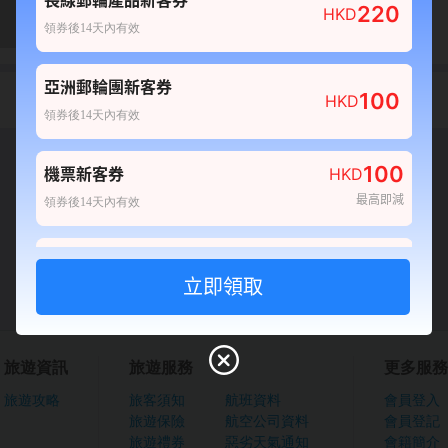
長線郵輪產品新客券
220
HKD
0
0
領券後14天內有效
產品不可訂
亞洲郵輪團新客券
責任細則
100
HKD
領券後14天內有效
確認
100
機票新客券
HKD
最高即減
領券後14天內有效
80
酒店新客券
HKD
最高即減
領券後14天內有效
100
自由行套票新客券
HKD
旅遊資訊
旅遊服務
更多服務
最高即減
領券後14天內有效
旅遊攻略
旅客須知
航班資料
會員登入
旅遊保險
航空公司資料
會員登記
20
船票新客券
HKD
旅遊禮券
惡劣天氣通知
會籍簡介