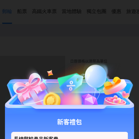
郵輪
船票
高鐵火車票
當地體驗
獨立包團
優惠
旅遊
日曆價格以港幣為單位
新客禮包