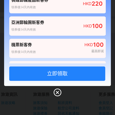
長線郵輪產品新客券
220
HKD
0
0
領券後14天內有效
產品不可訂
亞洲郵輪團新客券
責任細則
100
HKD
領券後14天內有效
確認
100
機票新客券
HKD
最高即減
領券後14天內有效
80
酒店新客券
HKD
最高即減
領券後14天內有效
100
自由行套票新客券
HKD
旅遊資訊
旅遊服務
更多服務
最高即減
領券後14天內有效
旅遊攻略
旅客須知
航班資料
會員登入
旅遊保險
航空公司資料
會員登記
20
船票新客券
HKD
旅遊禮券
惡劣天氣通知
會籍簡介