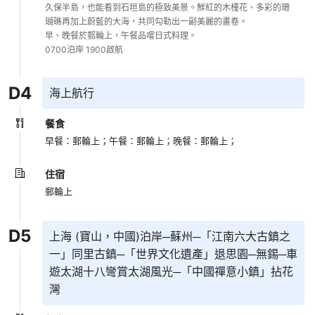
久保半島，也能看到石垣島的極致美景。鮮紅的木槿花、多彩的珊
瑚礁再加上蔚藍的大海，共同勾勒出一副美麗的畫卷。

早、晚餐於郵輪上，午餐品嚐日式料理。

D
4
海上航行
餐食
早餐：郵輪上；
午餐：郵輪上；
晚餐：郵輪上；
住宿
郵輪上
D
5
上海 (寶山，中國)泊岸─蘇州─「江南六大古鎮之
一」同里古鎮─「世界文化遺產」退思園─無錫─車
遊太湖十八彎賞太湖風光─「中國禪意小鎮」拈花
灣