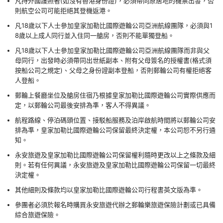
凡持外國護照者(如沒有香港身份證)，必須帶同原居地的機票出發，否
則航空公司可能拒絕其登機返港。
凡18歲以下人士參加皇家加勒比國際遊輪公司亞洲航線團隊，必須與1
8歲以上成人同行並入住同一艙房，否則不能單獨登船。
凡18歲以下人士參加皇家加勒比國際遊輪公司亞洲航線團隊而非與父
母同行，出發時必須帶同出世紙副本、附有父母簽名的授權書(格式須
按船公司之規定)、父母之身份證副本登船，否則郵輪公司有權拒絕客
人登船。
郵輪上餐廳坐位及艙房住宿乃根據皇家加勒比國際遊輪公司實際供應而
定，以郵輪公司最後安排為準，客人不得異議。
航程路線、停泊碼頭位置、接駁船服務及泊岸啟航時間將以郵輪公司安
排為準，皇家加勒比國際遊輪公司保留最終決定權，本公司恕不另行通
知。
永安旅遊及皇家加勒比國際遊輪公司保留權利隨時更改以上之條款及細
則。若有任何異議，永安旅遊及皇家加勒比國際遊輪公司保留一切最終
決定權。
其他細則及條款均以皇家加勒比國際遊輪公司行程書英文版為準。
參團者必須於報名時購買永安旅遊代辦之郵輪樂旅遊保險計劃或已具備
綜合旅遊保險。