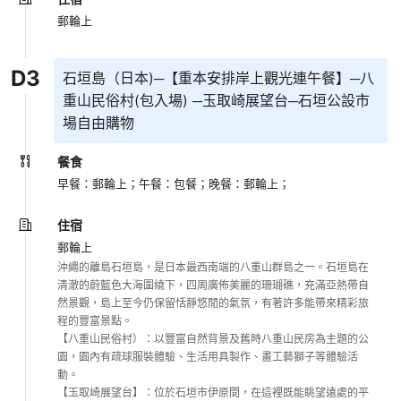
郵輪上
D
3
石垣島（日本)─【重本安排岸上觀光連午餐】─八
重山民俗村(包入場) ─玉取崎展望台─石垣公設市
場自由購物
餐食
早餐：郵輪上；
午餐：包餐；
晚餐：郵輪上；
住宿
郵輪上
沖繩的離島石垣島，是日本最西南端的八重山群島之一。石垣島在
清澈的蔚藍色大海圍繞下，四周廣佈美麗的珊瑚礁，充滿亞熱帶自
然景觀，島上至今仍保留恬靜悠閒的氣氛，有著許多能帶來精彩旅
程的豐富景點。

【八重山民俗村）：以豐富自然背景及舊時八重山民房為主題的公
園，園內有疏球服裝體驗、生活用具製作、畫工藝獅子等體驗活
動。

【玉取崎展望台】：位於石垣市伊原間，在這裡既能眺望遠處的平