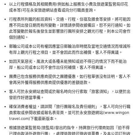
以上行程價格及其相關費用(例如船上服務生小費及旅遊業監管局印花
成本等)可在永安旅遊網站查看或向分行職員查詢。
行程表所列載的航班資料、交通、行程、住宿及膳食等安排，將可能因
應不同出發日期而有所變動，詳情請參閱收據備註，恕不另行通知。如
此等變動於報名後發生並影響旅行團所安排之觀光行程，則本公司會作
個別通知。
郵輪公司或本公司有權因應當日郵輪泊岸時間及當地交通情況而增減所
有岸上觀光行程之項目，並不會因此而作出補償，客人不得異議。
如因天氣惡劣、風浪大或各種未能預知或迫不得已的情況下而不能泊
岸，船公司或本公司不會作出任何補償，客人不得異議。
團費已包含服務供應商提供之團體優惠，如行程單張沒有註明，客人不
會再另外獲得服務供應商提供優惠的差額退款。
客人可於永安網站查閱或於報名時向分行索取「旅客須知」，以便於出
發前作好適當準備。
確保消費者權益，請詳閱「旅行團報名及責任細則」，客人可向分行職
員索取或參閱收據或報名表背頁，並可於永安旅遊網站(www.wingon
travel.com)下載最新版本。
根據旅遊業監管局(旅監局)發出的指令，持牌旅行代理商如因『迫不得
已理由取消外遊旅行團』，處理退款時可徵收退票費，及本公司訂列收