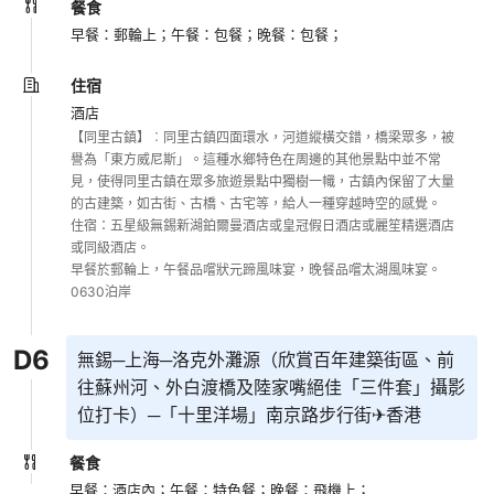
餐食
早餐：郵輪上；
午餐：包餐；
晚餐：包餐；
住宿
酒店
【同里古鎮】︰同里古鎮四面環水，河道縱橫交錯，橋梁眾多，被
譽為「東方威尼斯」。這種水鄉特色在周邊的其他景點中並不常
見，使得同里古鎮在眾多旅遊景點中獨樹一幟，古鎮內保留了大量
的古建築，如古街、古橋、古宅等，給人一種穿越時空的感覺。

住宿：五星級無錫新湖鉑爾曼酒店或皇冠假日酒店或麗笙精選酒店
或同級酒店。

早餐於郵輪上，午餐品嚐狀元蹄風味宴，晚餐品嚐太湖風味宴。

0630泊岸
D
6
無錫─上海─洛克外灘源（欣賞百年建築街區、前
往蘇州河、外白渡橋及陸家嘴絕佳「三件套」攝影
位打卡）─「十里洋場」南京路步行街✈香港
餐食
早餐：酒店內；
午餐：特色餐；
晚餐：飛機上；