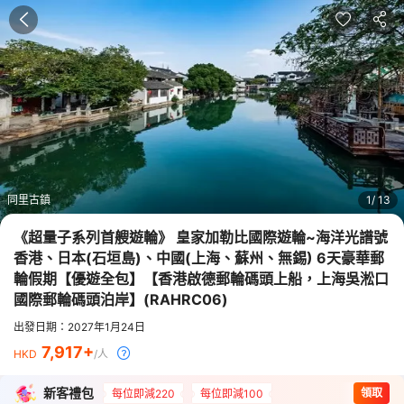
同里古鎮
1
13
《超量子系列首艘遊輪》 皇家加勒比國際遊輪~海洋光譜號
香港、日本(石垣島)、中國(上海、蘇州、無錫) 6天豪華郵
輪假期【優遊全包】【香港啟德郵輪碼頭上船，上海吳淞口
國際郵輪碼頭泊岸】
(
RAHRC06
)
出發日期：2027年1月24日
7,917
HKD
/人
新客禮包
領取
每位即減220
每位即減100