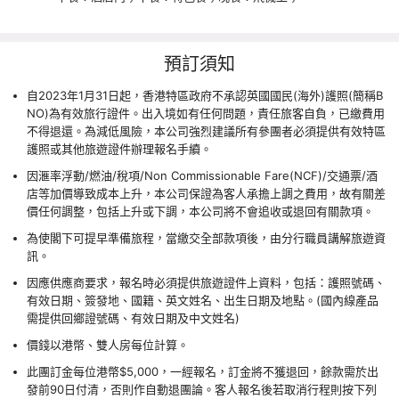
預訂須知
自2023年1月31日起，香港特區政府不承認英國國民(海外)護照(簡稱B
NO)為有效旅行證件。出入境如有任何問題，責任旅客自負，已繳費用
不得退還。為減低風險，本公司強烈建議所有參團者必須提供有效特區
護照或其他旅遊證件辦理報名手續。
因滙率浮動/燃油/稅項/Non Commissionable Fare(NCF)/交通票/酒
店等加價導致成本上升，本公司保證為客人承擔上調之費用，故有關差
價任何調整，包括上升或下調，本公司將不會追收或退回有關款項。
為使閣下可提早準備旅程，當繳交全部款項後，由分行職員講解旅遊資
訊。
因應供應商要求，報名時必須提供旅遊證件上資料，包括：護照號碼、
有效日期、簽發地、國籍、英文姓名、出生日期及地點。(國內線產品
需提供回鄉證號碼、有效日期及中文姓名)
價錢以港幣、雙人房每位計算。
此團訂金每位港幣$5,000，一經報名，訂金將不獲退回，餘款需於出
發前90日付清，否則作自動退團論。客人報名後若取消行程則按下列