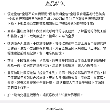
產品特色
優遊全包*全程不設自費活動*所有稅項全包*全程餐食連當地特色美食
*免收旅行團服務費//出發日期：2027年1月24日//香港啟德郵輪碼頭
上船，上海吳淞口國際郵輪碼頭泊岸//郵輪啟航(4晚郵輪住宿)
到訪八重山民俗村，欣賞到琉球時代的赤瓦建築，了解當地的傳統工藝
和藝術；登上玉取崎展望台，俯瞰石垣島的全景。
造訪洛克外灘源，不妨放慢腳步，慢慢欣賞那些見證上海百年變遷的歷
史建築。更加不要錯過在蘇州河、外白渡橋及陸家嘴絕佳「三件套」地
標性建築前拍照記錄，留下難忘的回憶。
前往「中國禪意小鎮」拈花灣，唐宋建築的雅緻與江南水鄉的婉婉風姿
融為一體，如同走進世外桃源，滿滿的清雅禪意，讓人心曠神怡。
皇家加勒比國際遊輪「超量子系列」的第一艘超級郵輪斥巨資打造，除
了保留量子系列特色設施外，更加入多項創新餐飲、設施等，在客房、
餐飲、娛樂和科技等也全面升級， 讓您和家人在超量子郵輪上度過難
忘的海上假期。
船上設有北極星觀景台，讓賓客欣賞360度世界景觀。