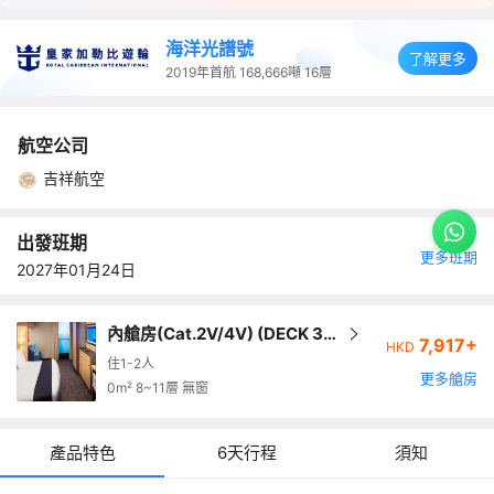
海洋光譜號
了解更多
2019年首航
168,666噸
16層
航空公司
吉祥航空
出發班期
更多班期
2027年01月24日
內艙房(Cat.2V/4V) (DECK 3,7
7,917+
HKD
-13) (1-2人房)
住1-2人
更多艙房
0m² 8~11層 無窗
產品特色
6天行程
須知