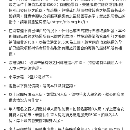
取之每位手續費為港幣$500；有關退票費，交通服務供應商或會因應
個別出發日期之航班、加班機、包機或包船而徵收較高之退票費甚或不
設退票，確實金額以交通服務供應商之最終回覆為準；就旅監局發出的
指令，請瀏覽旅監局網站(https://tia.org.hk/)。
在沒有迫不得已理由的情況下，任何已成團的旅行團被取消出發，本公
司將向每位顧客退還所有已繳付的款項，並按旅遊業監管局所訂之條例
補償團費的15%，以每位港幣$1,500為上限。顧客同意收取退還的全
部已繳款項和補償金額作為取消有關旅行團合約獲得的最終和所有補
償。
簽證須知： ‧必須帶備有效之回鄉證進出中國。 ‧持香港特區護照人士
入境日本無須簽證。
小童定義：2至12歲以下。
兩歲以下嬰兒價錢，請向本社職員查詢。
以上房間只限兩人房，如需3/4人房，須視乎客人報名後，船公司房間
供應情況方可作實。
單人報名之客人須繳付單人房附加費。如報名郵輪3人房，岸上酒店安
排雙人房加床，若需佔住單人房則須另繳附加費$500。如報名4人
房，岸上酒店會安排2間雙人房。
客人另須付船上服務生小費，每人每晚美金$18.5，套房Cat By及以上