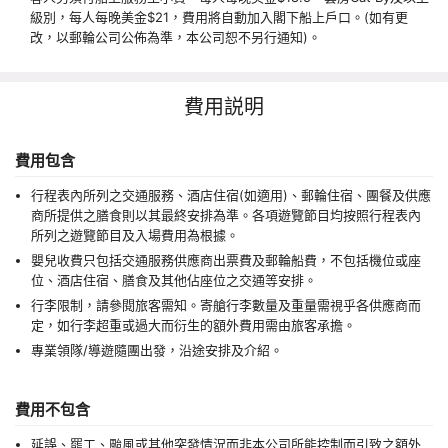
級別，每人每晚美金$21，費用將自動加入閣下船上戶口。(如有更
改，以郵輪公司公佈為準，本公司恕不另行通知)。
費用説明
費用包含
行程表內所列之交通服務、酒店住宿(如適用)、郵輪住宿、團餐及供應
商所提供之膳食則以其最終安排為準。各項遊覽節目均按照行程表內
所列之遊覽節目及入場費用為根據。
嬰兒收費只包括交通服務供應商出票費及郵輪船費，不包括機位或座
位、酒店住宿、膳食及其他佔座位之交通等安排。
行李限制，請參閱旅客需知。寄艙行李數量及重量需視乎各供應商而
定，如行李超重或過大而衍生的額外費用需由旅客承擔。
專業領隊/導遊隨團出發，沿途安排及介紹。
費用不包含
延誤、罷工、颱風或其他突發情況而非本公司所能控制而引致之額外