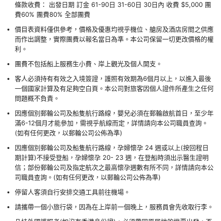
條款收費： 出發日期 訂金 61-90日 31-60日 30日內 收費 $5,000 團
費60% 團費80% 全部團費
價目表資料僅供參考，價格及優惠均視乎機位、艙房及酒店房間之供應
而作出調整，實際團費以報名當日為準。本公司保留一切更改價格的權
利。
團費不包括船上服務生小費、岸上觀光及個人開支。
客人必須持有有效之入境簽證，護照有效期為6個月以上，以進入最後
一個國家計算及有足夠空白頁。本公司對旅客因個人證件所產生之任何
問題概不負責。
因應個別郵輪公司及船隻航行路線，嬰兒必須在郵輪啟航首日，至少年
滿6-12個月才能參加，需視乎航線而定，詳情請向本公司職員查詢。
(如有任何更改，以郵輪公司公佈為準)
因應個別郵輪公司及船隻航行路線，孕婦懷孕 24 週或以上(按回程日
期計算)不接受登船，孕婦懷孕 20- 23 週，在登船時須出示醫生證明
信；部份郵輪公司及指定航次之最高懷孕週數有所不同，詳情請向本公
司職員查詢。(如有任何更改，以郵輪公司公佈為準)
停留人客須自行安排交通工具前往機場。
請攜帶一個小旅行袋，因為在上岸前一個晚上，服務員會先收取行李。