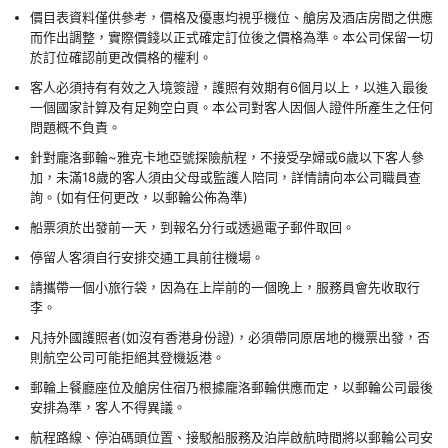
價目表資料僅供參考，價格及優惠均視乎機位、艙房及酒店房間之供應
而作出調整，實際價錢以正式確定訂位後之價格為準。本公司保留一切
於訂位確認前更改價格的權利。
客人必須持有有效之入境簽證，護照有效期有6個月以上，以進入最後
一個國家計算及有足夠空白頁。本公司對客人因個人證件所產生之任何
問題概不負責。
針對龐洛郵輪~雅克卡地亞號探險航程，不接受孕婦或6歲以下客人參
加，未滿18歲的客人須由父母或監護人陪同，詳情請向本公司職員查
詢。(如有任何更改，以郵輪公佈為準)
船票須於出發前一天，到報名分行或透過電子郵件取回。
停留人客須自行安排交通工具前往機場。
請攜帶一個小旅行袋，因為在上岸前的一個晚上，服務員會先收取行
李。
凡持外國護照者(如沒有香港身份證)，必須帶同原居地的機票出發，否
則航空公司可能拒絕其登機返港。
郵輪上餐廳座位及艙房住宿乃根據龐洛郵輪供應而定，以郵輪公司最後
安排為準，客人不得異議。
航程路線、停泊碼頭位置、接駁船服務及泊岸啟航時間將以郵輪公司安