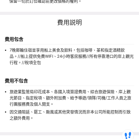
保留一切於訂位確認前更改價格的權利。
費用説明
費用包含
7晚郵輪住宿並享用船上美食及飲料，包括咖啡、茶和指定酒精飲
品。//船上提供免費WIFI、24小時客房服務//所有停靠港口的岸上觀光
行程。//稅項全包
費用不包含
旅遊業監管局印花成本、各國入境簽證費用、綜合旅遊保險、岸上觀
光節目、指定稅項、額外附加費、給予導遊/領隊/司機/工作人員之旅
行團服務費及個人開支。
因交通阻延、罷工、颱風或其他突發情況而非本公司所能控制而引致
之額外費用。