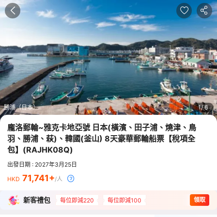
勝浦（日本）
1
6
龐洛郵輪~雅克卡地亞號 日本(橫濱、田子浦、燒津、鳥
羽、勝浦、萩)、韓國(釜山) 8天豪華郵輪船票【稅項全
包】
(
RAJHK08Q
)
出發日期 : 2027年3月25日
71,741
HKD
/人
新客禮包
領取
每位即減220
每位即減100