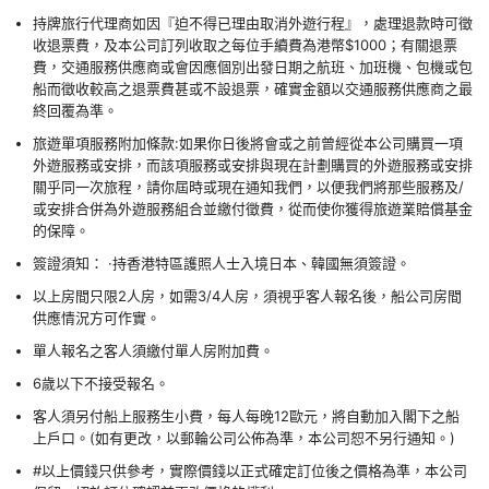
持牌旅行代理商如因『迫不得已理由取消外遊行程』，處理退款時可徵
收退票費，及本公司訂列收取之每位手續費為港幣$1000；有關退票
費，交通服務供應商或會因應個別出發日期之航班、加班機、包機或包
船而徵收較高之退票費甚或不設退票，確實金額以交通服務供應商之最
終回覆為準。
旅遊單項服務附加條款:如果你日後將會或之前曾經從本公司購買一項
外遊服務或安排，而該項服務或安排與現在計劃購買的外遊服務或安排
關乎同一次旅程，請你屆時或現在通知我們，以便我們將那些服務及/
或安排合併為外遊服務組合並繳付徵費，從而使你獲得旅遊業賠償基金
的保障。
簽證須知： ·持香港特區護照人士入境日本、韓國無須簽證。
以上房間只限2人房，如需3/4人房，須視乎客人報名後，船公司房間
供應情況方可作實。
單人報名之客人須繳付單人房附加費。
6歲以下不接受報名。
客人須另付船上服務生小費，每人每晚12歐元，將自動加入閣下之船
上戶口。(如有更改，以郵輪公司公佈為準，本公司恕不另行通知。)
#以上價錢只供參考，實際價錢以正式確定訂位後之價格為準，本公司