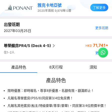
雅克卡地亞號
了解更多
2020年首航
9,976噸
0層
出發班期
更多班期
2027年03月25日
71,741+
尊榮艙房PR4/5 (Deck 4-5)
HKD
住1-2人
更多艙房
產品特色
8天行程
須知
產品特色
限時優惠：即時報名，尊享8折優惠，名額有限，額滿即止！
凡報名尊榮套房(PS5/6)同房第3/4位免房費！
凡報名其他套房(船主/特級豪華/尊享/豪華)，同房第3/4位照價半價！