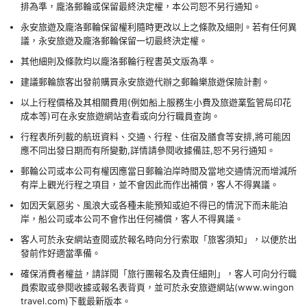
排為準，龐洛郵輪或保留最終決定權，本公司恕不另行通知。
永安旅遊及龐洛郵輪保留權利隨時更改以上之條款及細則。若有任何異
議，永安旅遊及龐洛郵輪保留一切最終決定權。
其他細則及條款均以龐洛郵輪行程書英文版為準。
建議郵輪旅客出發前購買永安旅遊代辦之郵輪樂旅遊保險計劃。
以上行程價格及其相關費用(例如船上服務生小費及旅遊業監管局印花
成本等)可在永安旅遊網站查看或向分行職員查詢。
行程表所列載的航班資料、交通、行程、住宿及膳食等安排,將可能因
應不同出發日期而有所變動,詳情請參閱收據備註,恕不另行通知。
郵輪公司或本公司有權因應當日郵輪泊岸時間及當地交通情況而增減所
有岸上觀光行程之項目，並不會因此而作出補償，客人不得異議。
如因天氣惡劣、風浪大或各種未能預知或迫不得已的情況下而未能泊
岸，船公司或本公司不會作出任何補償，客人不得異議。
客人可於永安網站查閱或於報名時向分行索取「旅客須知」，以便於出
發前作好適當準備。
確保消費者權益，請詳閱「旅行團報名及責任細則」，客人可向分行職
員索取或參閱收據或報名表背頁，並可於永安旅遊網站(www.wingon
travel.com)下載最新版本。