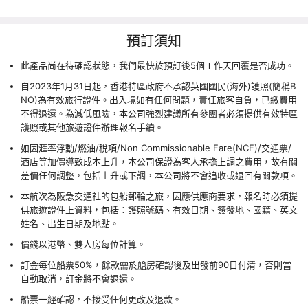
預訂須知
此產品尚在待確認狀態，我們最快於預訂後5個工作天回覆是否成功。
自2023年1月31日起，香港特區政府不承認英國國民(海外)護照(簡稱B
NO)為有效旅行證件。出入境如有任何問題，責任旅客自負，已繳費用
不得退還。為減低風險，本公司強烈建議所有參團者必須提供有效特區
護照或其他旅遊證件辦理報名手續。
如因滙率浮動/燃油/稅項/Non Commissionable Fare(NCF)/交通票/
酒店等加價導致成本上升，本公司保證為客人承擔上調之費用，故有關
差價任何調整，包括上升或下調，本公司將不會追收或退回有關款項。
本航次為阪急交通社的包船郵輪之旅，因應供應商要求，報名時必須提
供旅遊證件上資料，包括：護照號碼、有效日期、簽發地、國籍、英文
姓名、出生日期及地點。
價錢以港幣、雙人房每位計算。
訂金每位船票50%，餘款需於艙房確認後及出發前90日付清，否則當
自動取消，訂金將不會退還。
船票一經確認，不接受任何更改及退款。