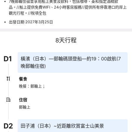
7晚郵輪住宿並享用船上美食及飲料，包括咖啡、茶和指定酒精飲
品。//船上提供免費WIFI、24小時客房服務//提供所有停靠港口的岸上
觀光行程。//稅項全包
出發日期:2027年3月25日
8
天行程
D
1
橫濱（日本）—郵輪碼頭登船—約19：00啟航(7
晚郵輪住宿)
餐食
晚餐：郵輪上；
住宿
郵輪上
D
2
田子浦（日本）~近距離欣賞富士山美景