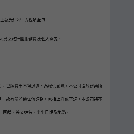
上觀光行程。//稅項全包
作人員之旅行團服務費及個人開支。
客自負，已繳費用不得退還。為減低風險，本公司強烈建議所
擔上調之費用，故有關差價任何調整，包括上升或下調，本公司將不
、國籍、英文姓名、出生日期及地點。