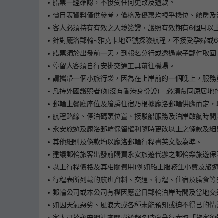
船票一經確認，不接受任何更改及退款。
價目表資料僅供參考，價格及優惠均視乎機位、艙房及
客人必須持有有效之入境簽證，護照有效期有6個月以
針對龐洛郵輪~雅克卡地亞號探險航程，不接受孕婦或6
船票須於出發前一天，到報名分行或透過電子郵件取回
停留人客須自行安排交通工具前往機場。
請攜帶一個小旅行袋，因為在上岸前的一個晚上，服務
凡持外國護照者(如沒有香港身份證)，必須帶同原居
郵輪上餐廳座位及艙房住宿乃根據龐洛郵輪供應而定，
航程路線、停泊碼頭位置、接駁船服務及泊岸啟航時間
永安旅遊及龐洛郵輪保留權利隨時更改以上之條款及細
其他細則及條款均以龐洛郵輪行程書英文版為準。
建議郵輪旅客出發前購買永安旅遊代辦之郵輪樂旅遊保
以上行程價格及其相關費用(例如船上服務生小費及旅
行程表所列載的航班資料、交通、行程、住宿及膳食等安
郵輪公司或本公司有權因應當日郵輪泊岸時間及當地交
如因天氣惡劣、風浪大或各種未能預知或迫不得已的情
客人可於永安網站查閱或於報名時向分行索取「旅客須