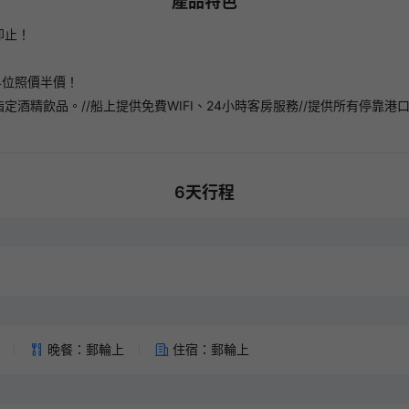
產品特色
預訂滿300即減
領券後14天內有效
即止！
長線旅行團新客券
220
HKD
/4位照價半價！
領券後14天內有效
酒精飲品。//船上提供免費WIFI、24小時客房服務//提供所有停靠港
日本旅行團新客券
160
HKD
領券後14天內有效
6
天行程
亞洲旅行團(日本除外)新客券
120
HKD
領券後14天內有效
中國長線旅行團新客券
120
HKD
領券後14天內有效
晚餐：郵輪上
住宿：郵輪上
廣東省旅行團新客券
30
HKD