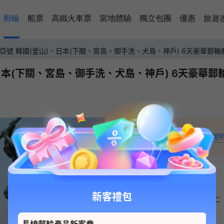
郵輪
船票
高鐵火車票
當地體驗
獨立包團
優惠
旅遊
亞號 韓國(釜山)、日本(下關、宮島、御手洗、犬島、神戶) 6天豪華郵
本(下關、宮島、御手洗、犬島、神戶) 6天豪華郵輪
44,181
+
起價說
HKD
新客禮包
日
一
二