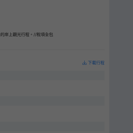
口的岸上觀光行程。//稅項全包
下載行程