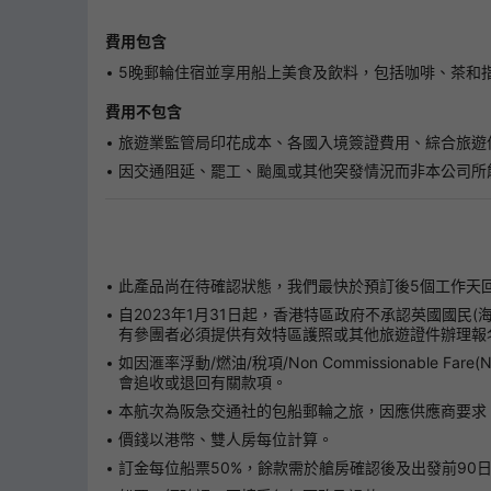
費用包含
5晚郵輪住宿並享用船上美食及飲料，包括咖啡、茶和指定
費用不包含
旅遊業監管局印花成本、各國入境簽證費用、綜合旅遊
因交通阻延、罷工、颱風或其他突發情況而非本公司所
此產品尚在待確認狀態，我們最快於預訂後5個工作天
自2023年1月31日起，香港特區政府不承認英國國民
有參團者必須提供有效特區護照或其他旅遊證件辦理報
如因滙率浮動/燃油/稅項/Non Commissionab
會追收或退回有關款項。
本航次為阪急交通社的包船郵輪之旅，因應供應商要求
價錢以港幣、雙人房每位計算。
訂金每位船票50%，餘款需於艙房確認後及出發前90