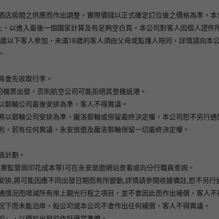
酒店房間之供應而作出調整，實際價錢以正式確定訂位後之價格為準。本
上，以進入最後一個國家計算及有足夠空白頁。本公司對客人因個人證件
歲以下客人參加，未滿18歲的客人須由父母或監護人陪同，詳情請向本公
。
員會先收取行李。
地的機票出發，否則航空公司可能拒絕其登機返港。
以郵輪公司最後安排為準，客人不得異議。
將以郵輪公司安排為準，龐洛郵輪或保留最終決定權，本公司恕不另行通
則。若有任何異議，永安旅遊及龐洛郵輪保留一切最終決定權。
險計劃。
遊業監管局印花成本等)可在永安旅遊網站查看或向分行職員查詢。
排,將可能因應不同出發日期而有所變動,詳情請參閱收據備註,恕不另行
通情況而增減所有岸上觀光行程之項目，並不會因此而作出補償，客人不
況下而未能泊岸，船公司或本公司不會作出任何補償，客人不得異議。
知」，以便於出發前作好適當準備。