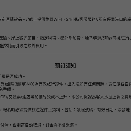
酒精飲品。//船上提供免費WIFI、24小時客房服務//所有停靠港口的岸
保險、岸上觀光節目、指定稅項、額外附加費、給予導遊/領隊/司機/工
能控制而引致之額外費用。
預訂須知
回覆是否成功。
(海外)護照(簡稱BNO)為有效旅行證件。出入境如有任何問題，責任旅
名手續。
le Fare(NCF)/交通票/酒店等加價導致成本上升，本公司保證為客人承
，報名時必須提供旅遊證件上資料，包括：護照號碼、有效日期、簽發地
日付清，否則當自動取消，訂金將不會退還。