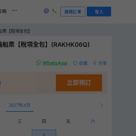
...
攻略
搜尋訂單
登入
輪船票【稅項全包】
船票【稅項全包】(RAKHK06Q)
WhatsApp
收藏
分享
立即預訂
明
2027年4月
三
四
五
六
1