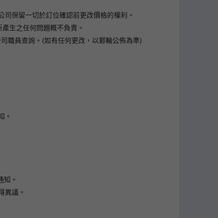
公司保留一切於訂位確認前更改價格的權利。
所產生之任何問題概不負責。
司職員查詢。(如有任何更改，以郵輪公佈為準)
知。
通知。
得異議。