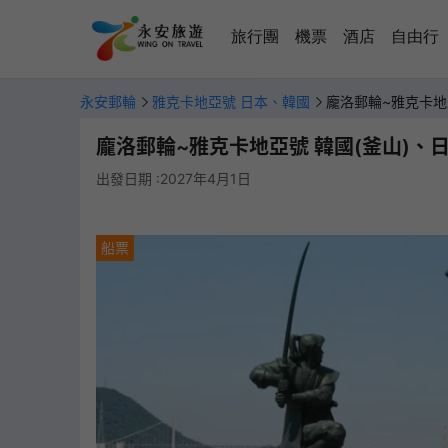
旅行團
機票
酒店
自由行
永安郵輪
雅克卡地亞號 日本、韓國
龐洛郵輪~雅克卡地
龐洛郵輪~雅克卡地亞號 韓國(釜山)、日
出發日期 :2027年4月1日
船票