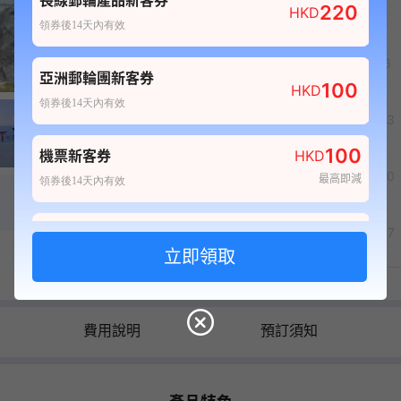
長線郵輪產品新客券
220
HKD
領券後14天內有效
4
5
6
1
4
亞洲郵輪團新客券
100
HKD
領券後14天內有效
11
12
13
100
機票新客券
HKD
18
19
20
最高即減
領券後14天內有效
80
25
26
27
酒店新客券
HKD
最高即減
領券後14天內有效
日曆價格以港幣為單位
100
自由行套票新客券
HKD
費用說明
預訂須知
最高即減
領券後14天內有效
20
船票新客券
HKD