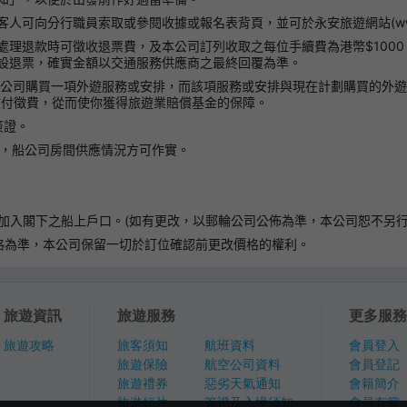
向分行職員索取或參閱收據或報名表背頁，並可於永安旅遊網站(www.wing
處理退款時可徵收退票費，及本公司訂列收取之每位手續費為港幣$100
設退票，確實金額以交通服務供應商之最終回覆為準。
本公司購買一項外遊服務或安排，而該項服務或安排與現在計劃購買的外
繳付徵費，從而使你獲得旅遊業賠償基金的保障。
簽證。
後，船公司房間供應情況方可作實。
加入閣下之船上戶口。(如有更改，以郵輪公司公佈為準，本公司恕不另行
格為準，本公司保留一切於訂位確認前更改價格的權利。
旅遊資訊
旅遊服務
更多服務
旅遊攻略
旅客須知
航班資料
會員登入
旅遊保險
航空公司資料
會員登記
旅遊禮券
惡劣天氣通知
會籍簡介
旅遊短片
簽證及入境須知
會員有賞