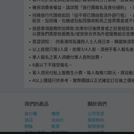
確保消費者權益，請詳閱「旅行團報名及責任細則」，客人可
持牌旅行代理商如因『迫不得已理由取消外遊行程』，
航班、加班機、包機或包船而徵收較高之退票費甚或不
旅遊單項服務附加條款:如果你日後將會或之前曾經從
以便我們將那些服務及/或安排合併為外遊服務組合並
簽證須知： ·持香港特區護照人士入境日本、韓國無須
以上房間只限2人房，如需3/4人房，須視乎客人報名
單人報名之客人須繳付單人房附加費。
6歲以下不接受報名。
客人須另付船上服務生小費，每人每晚12歐元，將自動
#以上價錢只供參考，實際價錢以正式確定訂位後之價
我們的產品
關於我們
旅行團
機票
公司背景
酒店
自由行
最新動向
郵輪
船票
新聞發佈
高鐵火車票
當地體驗
分行位置