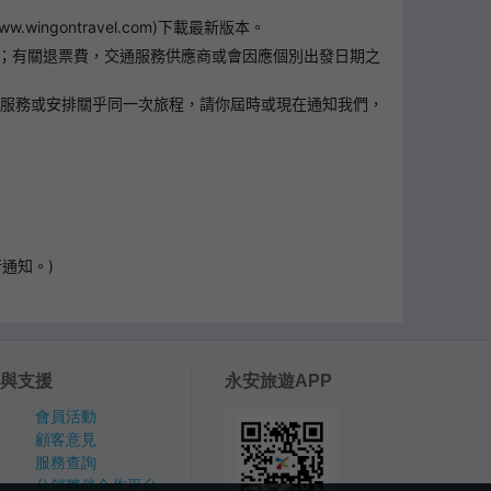
ontravel.com)下載最新版本。
0；有關退票費，交通服務供應商或會因應個別出發日期之
遊服務或安排關乎同一次旅程，請你屆時或現在通知我們，
通知。)
與支援
永安旅遊APP
會員活動
顧客意見
服務查詢
分銷夥伴合作平台