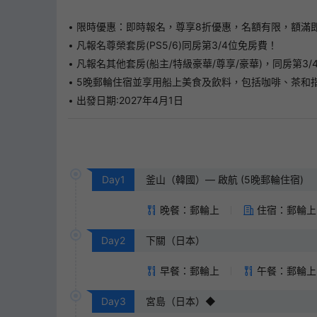
限時優惠：即時報名，尊享8折優惠，名額有限，額滿
凡報名尊榮套房(PS5/6)同房第3/4位免房費！
凡報名其他套房(船主/特級豪華/尊享/豪華)，同房第3
5晚郵輪住宿並享用船上美食及飲料，包括咖啡、茶和指定
出發日期:2027年4月1日
Day
1
釜山（韓國）— 啟航 (5晚郵輪住宿)
晚餐：郵輪上
住宿：郵輪上
Day
2
下關（日本）
早餐：郵輪上
午餐：郵輪上
Day
3
宮島（日本）◆